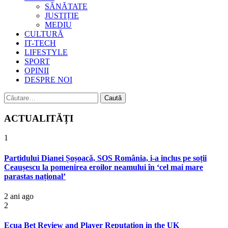
SĂNĂTATE
JUSTIȚIE
MEDIU
CULTURĂ
IT-TECH
LIFESTYLE
SPORT
OPINII
DESPRE NOI
Caută
după:
ACTUALITĂȚI
1
Partidului Dianei Șoșoacă, SOS România, i-a inclus pe soții
Ceaușescu la pomenirea eroilor neamului în ‘cel mai mare
parastas național’
2 ani ago
2
Ecua Bet Review and Player Reputation in the UK