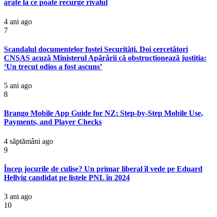
arate la ce poate recurge rivalul
4 ani ago
7
Scandalul documentelor fostei Securități. Doi cercetători
CNSAS acuză Ministerul Apărării că obstrucționează justiția:
‘Un trecut odios a fost ascuns’
5 ani ago
8
Brango Mobile App Guide for NZ: Step-by-Step Mobile Use,
Payments, and Player Checks
4 săptămâni ago
9
Încep jocurile de culise? Un primar liberal îl vede pe Eduard
Hellvig candidat pe listele PNL în 2024
3 ani ago
10