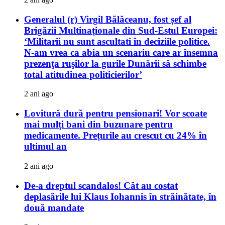
Generalul (r) Virgil Bălăceanu, fost șef al
Brigăzii Multinaționale din Sud-Estul Europei:
‘Militarii nu sunt ascultati în deciziile politice.
N-am vrea ca abia un scenariu care ar însemna
prezenţa ruşilor la gurile Dunării să schimbe
total atitudinea politicierilor’
2 ani ago
Lovitură dură pentru pensionari! Vor scoate
mai mulți bani din buzunare pentru
medicamente. Prețurile au crescut cu 24% în
ultimul an
2 ani ago
De-a dreptul scandalos! Cât au costat
deplasările lui Klaus Iohannis în străinătate, în
două mandate