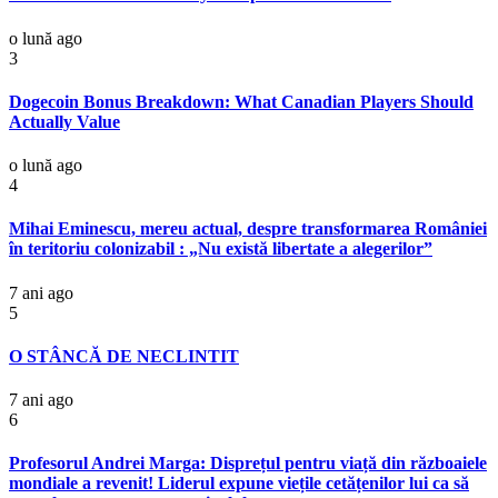
o lună ago
3
Dogecoin Bonus Breakdown: What Canadian Players Should
Actually Value
o lună ago
4
Mihai Eminescu, mereu actual, despre transformarea României
în teritoriu colonizabil : „Nu există libertate a alegerilor”
7 ani ago
5
O STÂNCĂ DE NECLINTIT
7 ani ago
6
Profesorul Andrei Marga: Disprețul pentru viață din războaiele
mondiale a revenit! Liderul expune viețile cetățenilor lui ca să