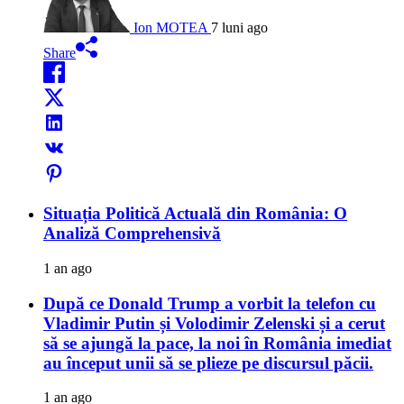
Ion MOTEA
7 luni ago
Share
Situația Politică Actuală din România: O
Analiză Comprehensivă
1 an ago
După ce Donald Trump a vorbit la telefon cu
Vladimir Putin și Volodimir Zelenski și a cerut
să se ajungă la pace, la noi în România imediat
au început unii să se plieze pe discursul păcii.
1 an ago