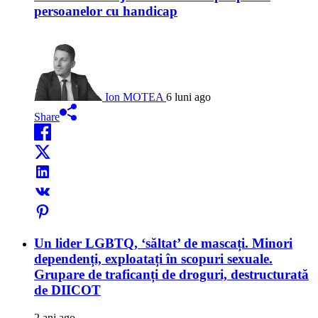
persoanelor cu handicap
Ion MOTEA
6 luni ago
Share
Un lider LGBTQ, ‘săltat’ de mascați. Minori
dependenți, exploatați în scopuri sexuale.
Grupare de traficanți de droguri, destructurată
de DIICOT
2 ani ago