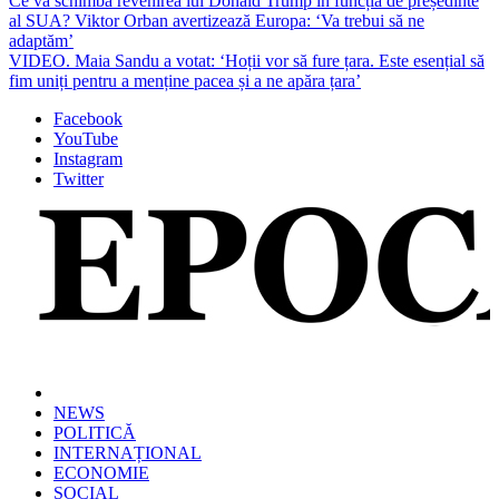
Ce va schimba revenirea lui Donald Trump în funcția de președinte
al SUA? Viktor Orban avertizează Europa: ‘Va trebui să ne
adaptăm’
VIDEO. Maia Sandu a votat: ‘Hoții vor să fure țara. Este esențial să
fim uniți pentru a menține pacea și a ne apăra țara’
Facebook
YouTube
Instagram
Twitter
Cele mai noi știri online din România
Epoca
NEWS
POLITICĂ
INTERNAȚIONAL
ECONOMIE
SOCIAL