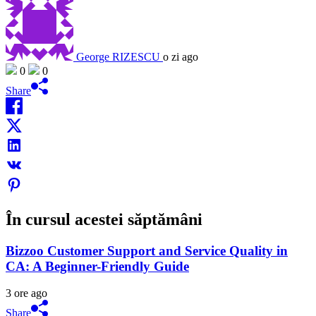
George RIZESCU
o zi ago
0
0
Share
În cursul acestei săptămâni
Bizzoo Customer Support and Service Quality in
CA: A Beginner-Friendly Guide
3 ore ago
Share