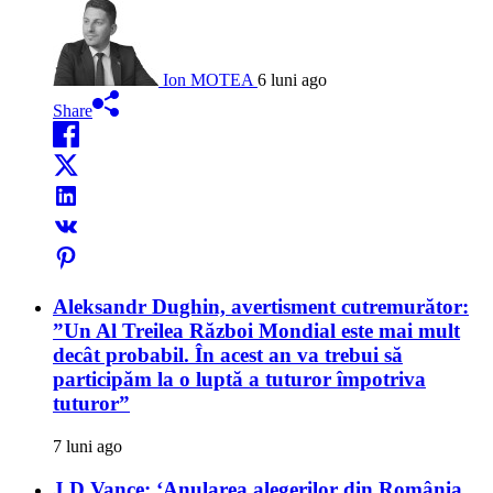
Ion MOTEA
6 luni ago
Share
Aleksandr Dughin, avertisment cutremurător:
”Un Al Treilea Război Mondial este mai mult
decât probabil. În acest an va trebui să
participăm la o luptă a tuturor împotriva
tuturor”
7 luni ago
J.D.Vance: ‘Anularea alegerilor din România