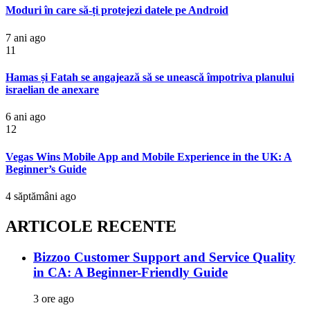
Moduri în care să-ți protejezi datele pe Android
7 ani ago
11
Hamas și Fatah se angajează să se unească împotriva planului
israelian de anexare
6 ani ago
12
Vegas Wins Mobile App and Mobile Experience in the UK: A
Beginner’s Guide
4 săptămâni ago
ARTICOLE RECENTE
Bizzoo Customer Support and Service Quality
in CA: A Beginner-Friendly Guide
3 ore ago