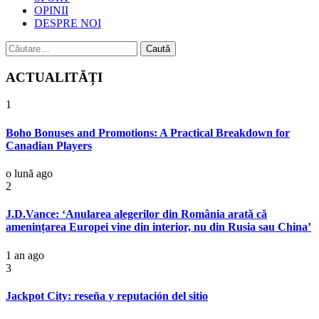
OPINII
DESPRE NOI
Caută
după:
ACTUALITĂȚI
1
Boho Bonuses and Promotions: A Practical Breakdown for
Canadian Players
o lună ago
2
J.D.Vance: ‘Anularea alegerilor din România arată că
amenințarea Europei vine din interior, nu din Rusia sau China’
1 an ago
3
Jackpot City: reseña y reputación del sitio