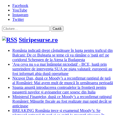
Facebook
YouTube
Instagram
Twitter
Caută
după:
Stiripesurse.ro
România indicată drept câștigătoare în lupta pentru traficul din
Balcani: De ce Bulgaria se teme că va rămâne o 'pată gri' pe
coridorul Schengen de la Atena la Budapesta
'Așa ceva nu s-a mai întâmplat niciodată' - BCE, luată prin
surprindere de intervenția SUA pe piața valutară: europenii au
fost informați abia după operațiune
Nicușor Dan, după ce Moody’s a reconfirmat rantigul de țară
al României: Mai avem mult de muncă în următoarea perioadă
Spania anunță introducerea controalelor la frontieră pentru
pasagerii navelor și avioanelor care sosesc din Italia
Ministerul Finanțelor, după ce Moody’s a reconfirmat ratingul
României: Măsurile fiscale au fost realizate mai rapid decât se
anticipase
BREAKING România trece și examenul Moody’s: Se