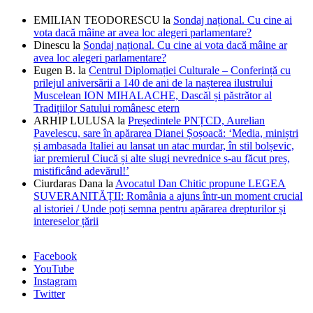
EMILIAN TEODORESCU
la
Sondaj național. Cu cine ai
vota dacă mâine ar avea loc alegeri parlamentare?
Dinescu
la
Sondaj național. Cu cine ai vota dacă mâine ar
avea loc alegeri parlamentare?
Eugen B.
la
Centrul Diplomației Culturale – Conferință cu
prilejul aniversării a 140 de ani de la nașterea ilustrului
Muscelean ION MIHALACHE, Dascăl și păstrător al
Tradițiilor Satului românesc etern
ARHIP LULUSA
la
Președintele PNȚCD, Aurelian
Pavelescu, sare în apărarea Dianei Șoșoacă: ‘Media, miniștri
și ambasada Italiei au lansat un atac murdar, în stil bolșevic,
iar premierul Ciucă și alte slugi nevrednice s-au făcut preș,
mistificând adevărul!’
Ciurdaras Dana
la
Avocatul Dan Chitic propune LEGEA
SUVERANITĂȚII: România a ajuns într-un moment crucial
al istoriei / Unde poți semna pentru apărarea drepturilor și
intereselor țării
Facebook
YouTube
Instagram
Twitter