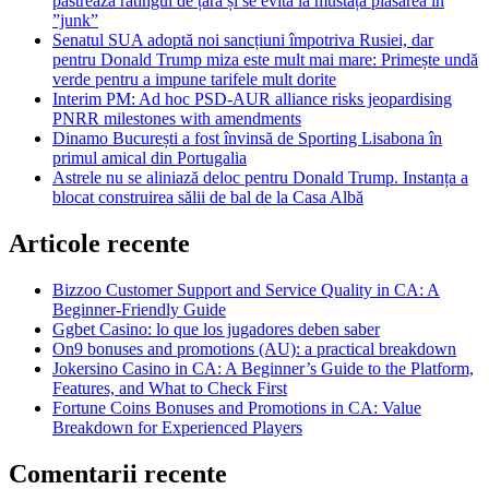
păstrează ratingul de țară și se evită la mustață plasarea în
”junk”
Senatul SUA adoptă noi sancțiuni împotriva Rusiei, dar
pentru Donald Trump miza este mult mai mare: Primește undă
verde pentru a impune tarifele mult dorite
Interim PM: Ad hoc PSD-AUR alliance risks jeopardising
PNRR milestones with amendments
Dinamo București a fost învinsă de Sporting Lisabona în
primul amical din Portugalia
Astrele nu se aliniază deloc pentru Donald Trump. Instanța a
blocat construirea sălii de bal de la Casa Albă
Articole recente
Bizzoo Customer Support and Service Quality in CA: A
Beginner-Friendly Guide
Ggbet Casino: lo que los jugadores deben saber
On9 bonuses and promotions (AU): a practical breakdown
Jokersino Casino in CA: A Beginner’s Guide to the Platform,
Features, and What to Check First
Fortune Coins Bonuses and Promotions in CA: Value
Breakdown for Experienced Players
Comentarii recente