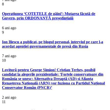
8
Operațiunea ‘COTEȚELE de găini’: Mutarea făcută de
Guvern, prin ORDONANȚĂ președințială
6 ani ago
9
Ion Iliescu a publicat, pe blogul personal, interviul pe care l-a
acordat agenției guvernamentale de presă din Rusia
7 ani ago
10
Lovitură pentru George Simion! Cristian Terheș, posibil
candidat la alegerile prezidențiale: ‘Forțele conservatoare din
România se unesc: Alternativa Dreaptă (AD) și Alianța
Renașterea Națională (ARN) vor fuziona cu Partidul Național
Conservator Român (PNCR)’
2 ani ago
11