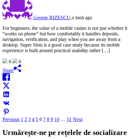
George RIZESCU
o lună ago
For beginners, the value of a mobile casino is not just whether it
“works on phone” but how comfortably it handles deposits,
navigation, verification, and play when you are away from a
desktop. Super Slots is a good case study because its mobile
experience is built around practical usability rather […]
0
0
Share
Paginație
Previous
1
2
3
4
5
6
7
8
9
10
…
51
Next
articole
Urmărește-ne pe rețelele de socializare