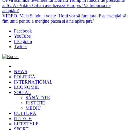
Ce va schimba revenirea lui Donald Trump în funcția de președinte
al SUA? Viktor Orban avertizează Europa: ‘Va trebui să ne
adaptăm’
VIDEO. Maia Sandu a votat: ‘Hoții vor să fure țara. Este esențial să
fim uniți pentru a menține pacea și a ne apăra țara’
Facebook
YouTube
Instagram
Twitter
Epoca
Cele mai noi știri online din România
NEWS
POLITICĂ
INTERNAȚIONAL
ECONOMIE
SOCIAL
SĂNĂTATE
JUSTIȚIE
MEDIU
CULTURĂ
IT-TECH
LIFESTYLE
SPORT