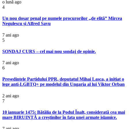
o lună ago
4
Un nou dosar penal pe numele procurorilor „de elită” Mircea
Negulescu și Alfred Savu
7 ani ago
5
SONDAJ CURS – cel mai nou sondaj de opinie.
7 ani ago
6
Președintele Partidului PPR, deputatul Mihai Lasca, a inițiat o
lege anti-LGBTQ+ pe modelul din Ungaria al lui Viktor Orban
2 ani ago
7
10 ianuarie 1475: Bătălia de la Podul Înalt, considerată cea mai
mare BIRUINȚĂ a creștinilor în fața unei armate islamice.
7 ani ago