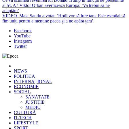
Ce va schimba revenirea lui Donald Trump în funcția de președinte
al SUA? Viktor Orban avertizează Europa: ‘Va trebui să ne
adaptăm’
VIDEO. Maia Sandu a votat: ‘Hoții vor să fure țara. Este esențial să
fim uniți pentru a menține pacea și a ne apăra țara’
Facebook
YouTube
Instagram
Twitter
Epoca
Cele mai noi știri online din România
NEWS
POLITICĂ
INTERNAȚIONAL
ECONOMIE
SOCIAL
SĂNĂTATE
JUSTIȚIE
MEDIU
CULTURĂ
IT-TECH
LIFESTYLE
SPORT