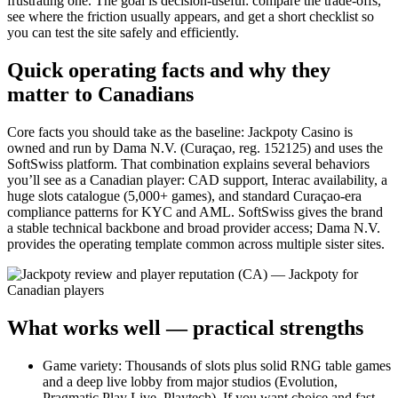
frustrating one. The goal is decision-useful: compare the trade-offs,
see where the friction usually appears, and get a short checklist so
you can test the site safely and efficiently.
Quick operating facts and why they
matter to Canadians
Core facts you should take as the baseline: Jackpoty Casino is
owned and run by Dama N.V. (Curaçao, reg. 152125) and uses the
SoftSwiss platform. That combination explains several behaviors
you’ll see as a Canadian player: CAD support, Interac availability, a
huge slots catalogue (5,000+ games), and standard Curaçao-era
compliance patterns for KYC and AML. SoftSwiss gives the brand
a stable technical backbone and broad provider access; Dama N.V.
provides the operating template common across multiple sister sites.
What works well — practical strengths
Game variety: Thousands of slots plus solid RNG table games
and a deep live lobby from major studios (Evolution,
Pragmatic Play Live, Playtech). If you want choice and fast