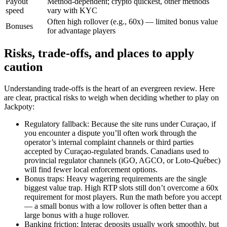
Payout
Method-dependent; crypto quickest, other methods
speed
vary with KYC
Often high rollover (e.g., 60x) — limited bonus value
Bonuses
for advantage players
Risks, trade-offs, and places to apply
caution
Understanding trade-offs is the heart of an evergreen review. Here
are clear, practical risks to weigh when deciding whether to play on
Jackpoty:
Regulatory fallback: Because the site runs under Curaçao, if
you encounter a dispute you’ll often work through the
operator’s internal complaint channels or third parties
accepted by Curaçao-regulated brands. Canadians used to
provincial regulator channels (iGO, AGCO, or Loto‑Québec)
will find fewer local enforcement options.
Bonus traps: Heavy wagering requirements are the single
biggest value trap. High RTP slots still don’t overcome a 60x
requirement for most players. Run the math before you accept
— a small bonus with a low rollover is often better than a
large bonus with a huge rollover.
Banking friction: Interac deposits usually work smoothly, but