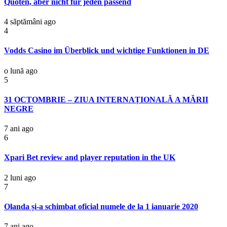
Quoten, aber nicht für jeden passend
4 săptămâni ago
4
Vodds Casino im Überblick und wichtige Funktionen in DE
o lună ago
5
31 OCTOMBRIE – ZIUA INTERNAȚIONALĂ A MĂRII
NEGRE
7 ani ago
6
Xpari Bet review and player reputation in the UK
2 luni ago
7
Olanda și-a schimbat oficial numele de la 1 ianuarie 2020
7 ani ago