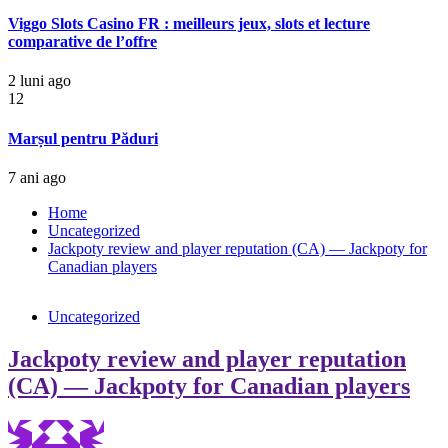
Viggo Slots Casino FR : meilleurs jeux, slots et lecture
comparative de l’offre
2 luni ago
12
Marșul pentru Păduri
7 ani ago
Home
Uncategorized
Jackpoty review and player reputation (CA) — Jackpoty for
Canadian players
Uncategorized
Jackpoty review and player reputation
(CA) — Jackpoty for Canadian players