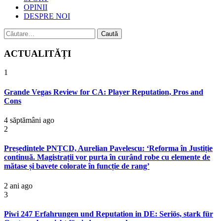
OPINII
DESPRE NOI
Caută
după:
ACTUALITĂȚI
1
Grande Vegas Review for CA: Player Reputation, Pros and
Cons
4 săptămâni ago
2
Președintele PNȚCD, Aurelian Pavelescu: ‘Reforma în Justiție
continuă. Magistrații vor purta în curând robe cu elemente de
mătase și bavete colorate în funcție de rang’
2 ani ago
3
Piwi 247 Erfahrungen und Reputation in DE: Seriös, stark für