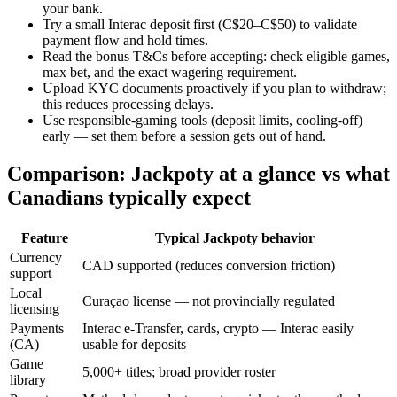
your bank.
Try a small Interac deposit first (C$20–C$50) to validate
payment flow and hold times.
Read the bonus T&Cs before accepting: check eligible games,
max bet, and the exact wagering requirement.
Upload KYC documents proactively if you plan to withdraw;
this reduces processing delays.
Use responsible-gaming tools (deposit limits, cooling-off)
early — set them before a session gets out of hand.
Comparison: Jackpoty at a glance vs what
Canadians typically expect
Feature
Typical Jackpoty behavior
Currency
CAD supported (reduces conversion friction)
support
Local
Curaçao license — not provincially regulated
licensing
Payments
Interac e-Transfer, cards, crypto — Interac easily
(CA)
usable for deposits
Game
5,000+ titles; broad provider roster
library