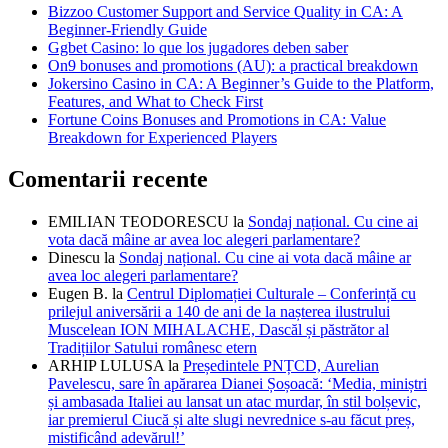
Bizzoo Customer Support and Service Quality in CA: A
Beginner-Friendly Guide
Ggbet Casino: lo que los jugadores deben saber
On9 bonuses and promotions (AU): a practical breakdown
Jokersino Casino in CA: A Beginner’s Guide to the Platform,
Features, and What to Check First
Fortune Coins Bonuses and Promotions in CA: Value
Breakdown for Experienced Players
Comentarii recente
EMILIAN TEODORESCU
la
Sondaj național. Cu cine ai
vota dacă mâine ar avea loc alegeri parlamentare?
Dinescu
la
Sondaj național. Cu cine ai vota dacă mâine ar
avea loc alegeri parlamentare?
Eugen B.
la
Centrul Diplomației Culturale – Conferință cu
prilejul aniversării a 140 de ani de la nașterea ilustrului
Muscelean ION MIHALACHE, Dascăl și păstrător al
Tradițiilor Satului românesc etern
ARHIP LULUSA
la
Președintele PNȚCD, Aurelian
Pavelescu, sare în apărarea Dianei Șoșoacă: ‘Media, miniștri
și ambasada Italiei au lansat un atac murdar, în stil bolșevic,
iar premierul Ciucă și alte slugi nevrednice s-au făcut preș,
mistificând adevărul!’