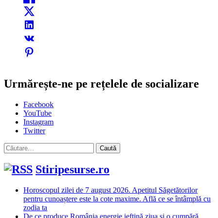
Urmărește-ne pe rețelele de socializare
Facebook
YouTube
Instagram
Twitter
Caută
după:
Stiripesurse.ro
Horoscopul zilei de 7 august 2026. Apetitul Săgetătorilor
pentru cunoaștere este la cote maxime. Află ce se întâmplă cu
zodia ta
De ce produce România energie ieftină ziua și o cumpără