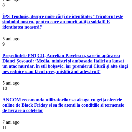
8
ÎPS Teodosie, despre noile cărți de identitate: ‘Tricolorul este
simbolul nostru, pentru care au murit atâția soldați! E
identitatea noastră!’
5 ani ago
9
Președintele PNȚCD, Aurelian Pavelescu, sare în apărarea
Dianei Șoșoacă: ‘Media, miniștri și ambasada Italiei au lansat
un atac murdar, în stil bolșevic, iar premierul Ciucă și alte slugi
nevrednice s-au făcut preș, mistificând adevărul!’
5 ani ago
10
ANCOM recomanda utilizatorilor sa aleaga cu grija ofertele
online de Black Friday si sa fie atenti la conditiile si termenele
de livrare a coletelor
7 ani ago
11