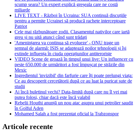
scump seara? Un expert explică greșeala care ne costă
miliarde
LIVE TEXT - Război în Ucraina: SUA continuă discuțiile
pentru a permite Ucrainei să producă rachete interceptoare
Patriot
Cele mai răzbunătoare zodii. Clasamentul nativilor care iartă
greu și nu uită atunci când sunt trădați
'Amenințarea va continua să evolueze' - ONU trage un
semnal de alarmă: ISIS se adaptează noilor tehnologii și își
extinde influența în ciuda operațiunilor antiteroriste
VIDEO Scene de groază în timpul unui live: Un influencer cu
peste 650.000 de urmăritori a fost împușcat pe străzile din
Mexic
Ingredientul 'invizibil' din farfurie care îți poate prelungi viața:
Ce au descoperit cercetătorii după ce au luat la puricat sute de
studii
Ai încă buletinul vechi? Data-limită după care nu îl vei mai
putea folosi, chiar dacă este încă valabil
Rebelii Houthi anunță un nou atac asupra unui petrolier saudit
în Golful Aden
Mohamed Salah a fost prezentat oficial la Trabzonspor
Articole recente