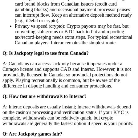
card brand blocks from Canadian issuers (credit card
gambling blocks) and occasional payment processor pauses
can interrupt flow. Keep an alternative deposit method ready
(e.g., iDebit or crypto).
Privacy vs speed (crypto): Crypto payouts may be fast, but
converting stablecoins or BTC back to fiat and reporting
tax/record-keeping needs extra steps. For typical recreational
Canadian players, Interac remains the simplest route.
Q: Is Jackpoty legal to use from Canada?
A: Canadians can access Jackpoty because it operates under a
Curaçao license and supports CAD and Interac. However, it is not
provincially licensed in Canada, so provincial protections do not
apply. Playing recreationally is common, but be aware of the
difference in dispute handling and consumer protections.
Q: How fast are withdrawals to Interac?
A: Interac deposits are usually instant; Interac withdrawals depend
on the casino’s processing and verification status. If your KYC is
complete, withdrawals can be relatively quick, but crypto
withdrawals are generally the fastest option if speed is your priority.
Q: Are Jackpoty games fair?