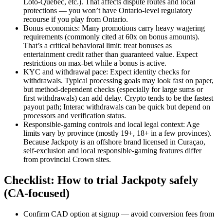
Loto‑Québec, etc.). That affects dispute routes and local
protections — you won’t have Ontario-level regulatory
recourse if you play from Ontario.
Bonus economics: Many promotions carry heavy wagering
requirements (commonly cited at 60x on bonus amounts).
That’s a critical behavioral limit: treat bonuses as
entertainment credit rather than guaranteed value. Expect
restrictions on max-bet while a bonus is active.
KYC and withdrawal pace: Expect identity checks for
withdrawals. Typical processing goals may look fast on paper,
but method-dependent checks (especially for large sums or
first withdrawals) can add delay. Crypto tends to be the fastest
payout path; Interac withdrawals can be quick but depend on
processors and verification status.
Responsible-gaming controls and local legal context: Age
limits vary by province (mostly 19+, 18+ in a few provinces).
Because Jackpoty is an offshore brand licensed in Curaçao,
self-exclusion and local responsible‑gaming features differ
from provincial Crown sites.
Checklist: How to trial Jackpoty safely
(CA-focused)
Confirm CAD option at signup — avoid conversion fees from