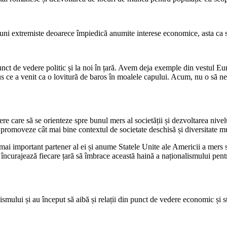
stiuni extremiste deoarece împiedică anumite interese economice, asta ca s
nct de vedere politic și la noi în țară. Avem deja exemple din vestul E
rus ce a venit ca o lovitură de baros în moalele capului. Acum, nu o să 
care să se orienteze spre bunul mers al societății și dezvoltarea nivelul
 promoveze cât mai bine contextul de societate deschisă și diversitate mu
l mai important partener al ei și anume Statele Unite ale Americii a mers 
curajează fiecare țară să îmbrace această haină a naționalismului pentru
ismului și au început să aibă și relații din punct de vedere economic și 