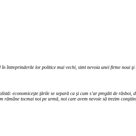
 întreprinderile lor politice mai vechi, simt nevoia unei firme noui şi 
listă: economiceşte ţările se separă ca şi cum s’ar pregăti de răsboi, 
tem rămâne tocmai noi pe urmă, noi care avem nevoie să trezim conştiinţ