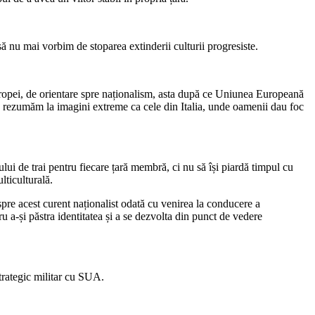
ă nu mai vorbim de stoparea extinderii culturii progresiste.
uropei, de orientare spre naționalism, asta după ce Uniunea Europeană
ne rezumăm la imagini extreme ca cele din Italia, unde oamenii dau foc
ui de trai pentru fiecare țară membră, ci nu să își piardă timpul cu
lticulturală.
spre acest curent naționalist odată cu venirea la conducere a
 a-și păstra identitatea și a se dezvolta din punct de vedere
strategic militar cu SUA.