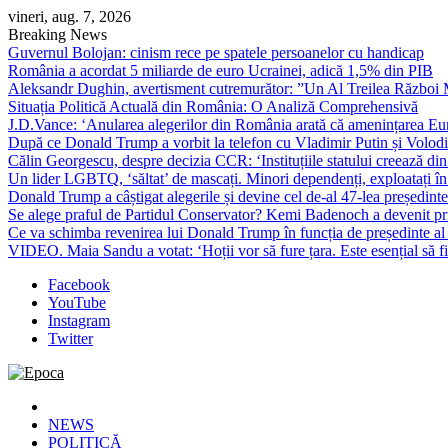
Skip
vineri, aug. 7, 2026
to
Breaking News
content
Guvernul Bolojan: cinism rece pe spatele persoanelor cu handicap
România a acordat 5 miliarde de euro Ucrainei, adică 1,5% din PIB
Aleksandr Dughin, avertisment cutremurător: ”Un Al Treilea Război Mond
Situația Politică Actuală din România: O Analiză Comprehensivă
J.D.Vance: ‘Anularea alegerilor din România arată că amenințarea Euro
După ce Donald Trump a vorbit la telefon cu Vladimir Putin și Volodimi
Călin Georgescu, despre decizia CCR: ‘Instituțiile statului creează din 
Un lider LGBTQ, ‘săltat’ de mascați. Minori dependenți, exploatați în
Donald Trump a câștigat alegerile și devine cel de-al 47-lea președinte
Se alege praful de Partidul Conservator? Kemi Badenoch a devenit primu
Ce va schimba revenirea lui Donald Trump în funcția de președinte a
VIDEO. Maia Sandu a votat: ‘Hoții vor să fure țara. Este esențial să fi
Facebook
YouTube
Instagram
Twitter
Epoca
Cele mai noi știri online din România
NEWS
POLITICĂ