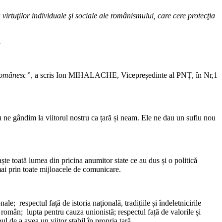
virtuţilor individuale şi sociale ale românismului, care cere protecţia
.
i românesc”,
a scris Ion MIHALACHE, Vicepreședinte al PNȚ, în Nr,1
 ne gândim la viitorul nostru ca țară și neam. Ele ne dau un suflu nou
e toată lumea din pricina anumitor state ce au dus și o politică
mai prin toate mijloacele de comunicare.
e; respectul față de istoria națională, tradițiile și îndeletnicirile
 român; lupta pentru cauza unionistă; respectul față de valorile și
 de a avea un viitor stabil în propria țară.