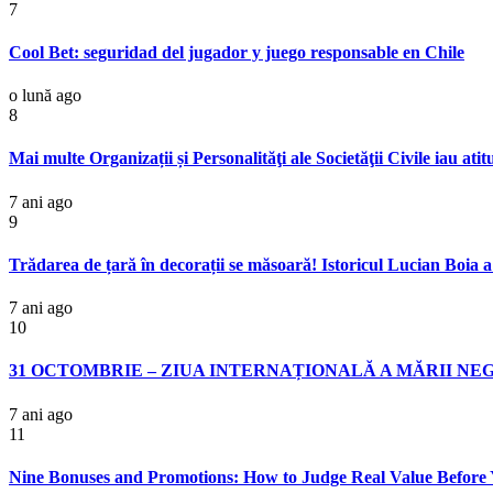
7
Cool Bet: seguridad del jugador y juego responsable en Chile
o lună ago
8
Mai multe Organizații și Personalităţi ale Societăţii Civile iau a
7 ani ago
9
Trădarea de țară în decorații se măsoară! Istoricul Lucian Boia 
7 ani ago
10
31 OCTOMBRIE – ZIUA INTERNAȚIONALĂ A MĂRII NE
7 ani ago
11
Nine Bonuses and Promotions: How to Judge Real Value Before 