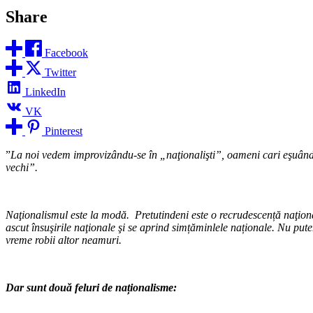
Share
Facebook
Twitter
LinkedIn
VK
Pinterest
”
La noi vedem improvizându-se în „naţionalişti”, oameni cari eşuând în
vechi”.
Naţionalismul este la modă. Pretutindeni este o recrudescență naţiona
ascut însuşirile naţionale şi se aprind simțăminlele naționale. Nu pu
vreme robii altor neamuri.
Dar sunt două feluri de naționalisme: