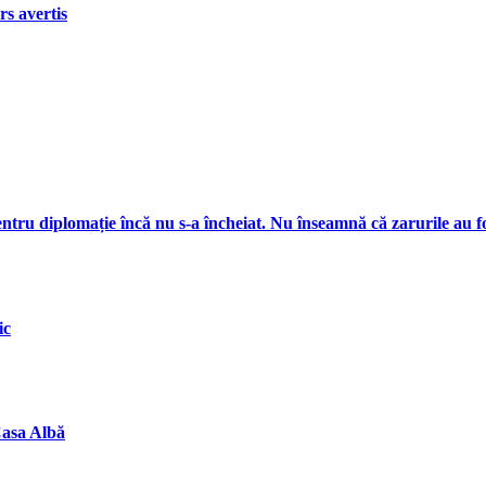
rs avertis
ru diplomație încă nu s-a încheiat. Nu înseamnă că zarurile au f
ic
Casa Albă