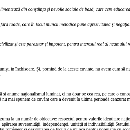
limentează din conştiinţa şi nevoile sociale de bază, care cere educarea 
 fără roade, care în locul muncii metodice pune agresivitatea şi negația
ivilizat şi este parazitar şi impotent, pentru interesul real al neamulu
niști în închisoare. Și, pornind de la aceste cuvinte, nu avem cum să nu
.
i anume naționalismul luminat, ci nu doar pe cea rea, pe care o cunoașt
a să nu mai spunem de cuvânt care a devenit în ultima perioadă cenzurat 
uma la un număr de obiective: respectul pentru valorile identitare național
rarea suveranității, independenței, unității și indivizibilității Statului
al românesc și dezvoltarea de locuri de muncă pentru populație cu scopul