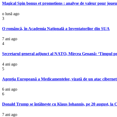
Magical Spin bonus et promotions : analyse de valeur pour joueu
o lună ago
3
O româncă, în Academia Națională a Inventatorilor din SUA
7 ani ago
4
Secretarul general adjunct al NATO, Mircea Geoană: ‘Timpul pent
4 ani ago
5
Agenția Europeană a Medicamentelor, vizată de un atac cibernet
6 ani ago
6
Donald Trump se întâlnește cu Klaus Iohannis, pe 20 august, la 
7 ani ago