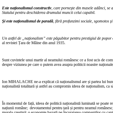
Este naţionalismul constructiv
, care porneşte din masele adânci, se a
Statului pentru deschiderea drumului muncii celui capabil.
Şi este naţionalismul de paradă
, fără profunzimi sociale, sgomotos şi
Un astfel de „naţionalism” este păgubitor pentru prestigiul de popor c
al revistei Țara de Mâine din anul 1935.
Sunt cuvintele unui martir al neamului românesc ce a fost ucis de comu
despre viziunea pe care o putem avea asupra politicii noastre naționale
Ion MIHALACHE ne-a explicat că naționalismul are și partea lui bună ș
naționalistă totalitară și astfel au compromis ideea de naționalism, c
În momentul de față, ideea de politică naționalistă luminată se poate rez
națiunii române; devotamentul pentru țară și pentru neamul românesc, apă
morala creștină; o economie bazată pe încurajarea companiilor cu capit