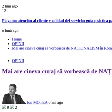
2 luni ago
12
Playamo atención al cliente y calidad del servicio: guía práctica 
o lună ago
Home
OPINII
Mai are cineva curaj să vorbească de NAȚIONALISM în România
OPINII
Mai are cineva curaj să vorbească de NAȚ
Ion MOTEA
6 ani ago
9
2