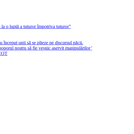
a o luptă a tuturor împotriva tuturor”
început unii să se plieze pe discursul păcii.
poporul nostru să fie veșnic aservit manipulărilor’
ICOT