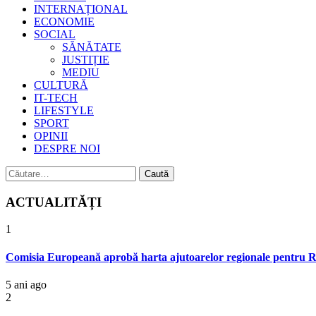
INTERNAȚIONAL
ECONOMIE
SOCIAL
SĂNĂTATE
JUSTIȚIE
MEDIU
CULTURĂ
IT-TECH
LIFESTYLE
SPORT
OPINII
DESPRE NOI
Caută
după:
ACTUALITĂȚI
1
Comisia Europeană aprobă harta ajutoarelor regionale pentru 
5 ani ago
2