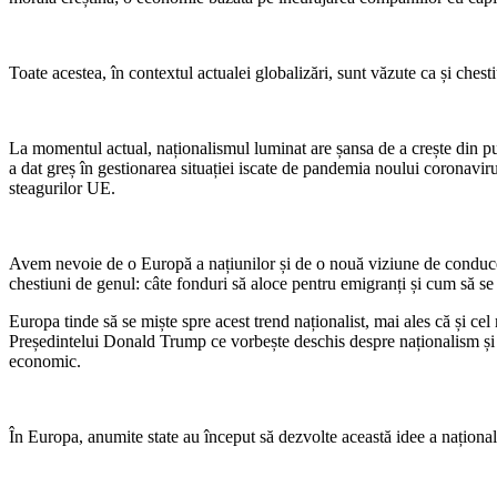
Toate acestea, în contextul actualei globalizări, sunt văzute ca și che
La momentul actual, naționalismul luminat are șansa de a crește din pu
a dat greș în gestionarea situației iscate de pandemia noului coronavi
steagurilor UE.
Avem nevoie de o Europă a națiunilor și de o nouă viziune de conducere 
chestiuni de genul: câte fonduri să aloce pentru emigranți și cum să se
Europa tinde să se miște spre acest trend naționalist, mai ales că și ce
Președintelui Donald Trump ce vorbește deschis despre naționalism și în
economic.
În Europa, anumite state au început să dezvolte această idee a național