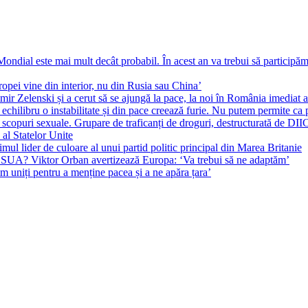
ial este mai mult decât probabil. În acest an va trebui să participăm l
pei vine din interior, nu din Rusia sau China’
r Zelenski și a cerut să se ajungă la pace, la noi în România imediat au 
echilibru o instabilitate și din pace creează furie. Nu putem permite ca 
 scopuri sexuale. Grupare de traficanți de droguri, destructurată de DI
 al Statelor Unite
l lider de culoare al unui partid politic principal din Marea Britanie
l SUA? Viktor Orban avertizează Europa: ‘Va trebui să ne adaptăm’
m uniți pentru a menține pacea și a ne apăra țara’