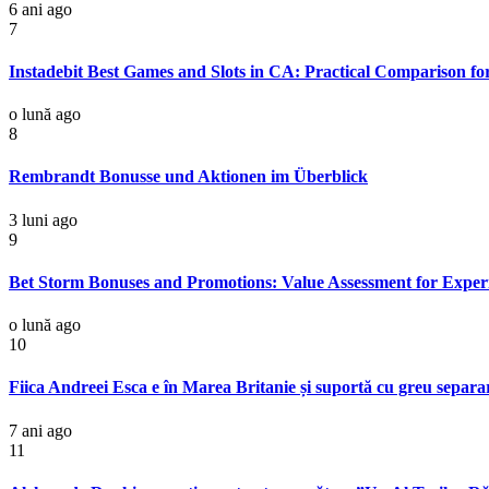
6 ani ago
7
Instadebit Best Games and Slots in CA: Practical Comparison f
o lună ago
8
Rembrandt Bonusse und Aktionen im Überblick
3 luni ago
9
Bet Storm Bonuses and Promotions: Value Assessment for Exper
o lună ago
10
Fiica Andreei Esca e în Marea Britanie și suportă cu greu separar
7 ani ago
11