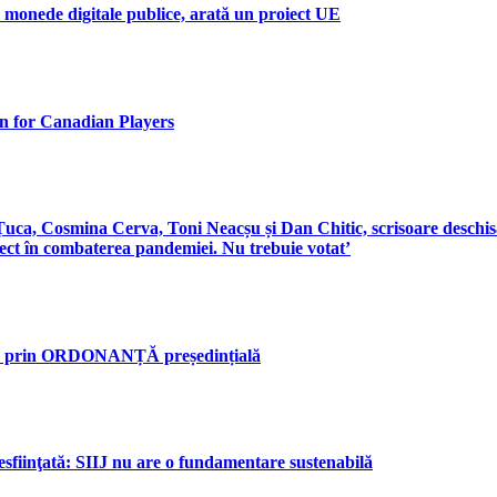
 monede digitale publice, arată un proiect UE
 for Canadian Players
a, Cosmina Cerva, Toni Neacșu și Dan Chitic, scrisoare deschisă c
efect în combaterea pandemiei. Nu trebuie votat’
n, prin ORDONANȚĂ președințială
desfiinţată: SIIJ nu are o fundamentare sustenabilă