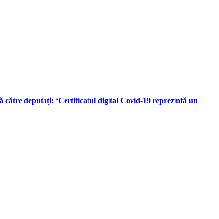
ătre deputați: ‘Certificatul digital Covid-19 reprezintă un