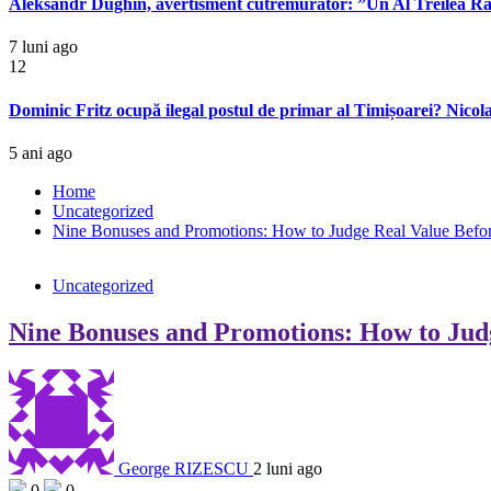
Aleksandr Dughin, avertisment cutremurător: ”Un Al Treilea Răzb
7 luni ago
12
Dominic Fritz ocupă ilegal postul de primar al Timișoarei? Nicolae
5 ani ago
Home
Uncategorized
Nine Bonuses and Promotions: How to Judge Real Value Befo
Uncategorized
Nine Bonuses and Promotions: How to Jud
George RIZESCU
2 luni ago
0
0