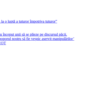
a o luptă a tuturor împotriva tuturor”
început unii să se plieze pe discursul păcii.
poporul nostru să fie veșnic aservit manipulărilor’
ICOT