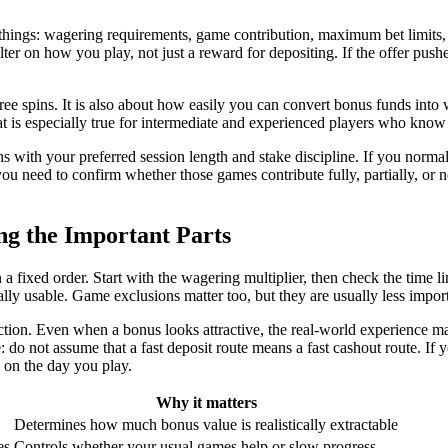
 things: wagering requirements, game contribution, maximum bet limits
ter on how you play, not just a reward for depositing. If the offer pus
ree spins. It is also about how easily you can convert bonus funds into
 That is especially true for intermediate and experienced players who kn
s with your preferred session length and stake discipline. If you normal
ou need to confirm whether those games contribute fully, partially, or n
ng the Important Parts
a fixed order. Start with the wagering multiplier, then check the time lim
ally usable. Game exclusions matter too, but they are usually less import
iction. Even when a bonus looks attractive, the real-world experience 
: do not assume that a fast deposit route means a fast cashout route. If
s on the day you play.
Why it matters
Determines how much bonus value is realistically extractable
es
Controls whether your usual games help or slow progress