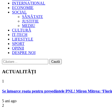
INTERNAȚIONAL
ECONOMIE
SOCIAL
SĂNĂTATE
JUSTIȚIE
MEDIU
CULTURĂ
IT-TECH
LIFESTYLE
SPORT
OPINII
DESPRE NOI
Caută
după:
ACTUALITĂȚI
1
Se întoarce roata pentru președintele PNL! Miron Mitrea: ‘Florin 
5 ani ago
2