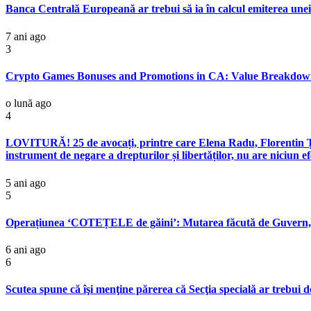
Banca Centrală Europeană ar trebui să ia în calcul emiterea unei
7 ani ago
3
Crypto Games Bonuses and Promotions in CA: Value Breakdown
o lună ago
4
LOVITURĂ! 25 de avocați, printre care Elena Radu, Florentin Țuc
instrument de negare a drepturilor și libertăților, nu are niciun 
5 ani ago
5
Operațiunea ‘COTEȚELE de găini’: Mutarea făcută de Guver
6 ani ago
6
Scutea spune că îşi menţine părerea că Secţia specială ar trebui 