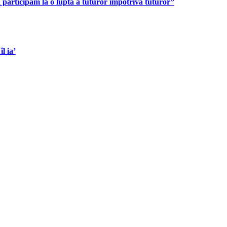
participăm la o luptă a tuturor împotriva tuturor”
l ia’