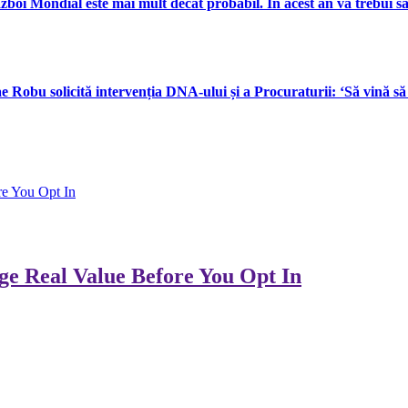
oi Mondial este mai mult decât probabil. În acest an va trebui să 
 Robu solicită intervenția DNA-ului și a Procuraturii: ‘Să vină să î
re You Opt In
ge Real Value Before You Opt In