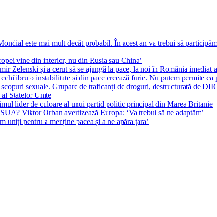
ial este mai mult decât probabil. În acest an va trebui să participăm l
pei vine din interior, nu din Rusia sau China’
r Zelenski și a cerut să se ajungă la pace, la noi în România imediat au 
echilibru o instabilitate și din pace creează furie. Nu putem permite ca 
 scopuri sexuale. Grupare de traficanți de droguri, destructurată de DI
 al Statelor Unite
l lider de culoare al unui partid politic principal din Marea Britanie
l SUA? Viktor Orban avertizează Europa: ‘Va trebui să ne adaptăm’
m uniți pentru a menține pacea și a ne apăra țara’