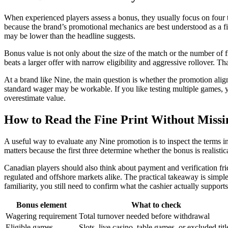
When experienced players assess a bonus, they usually focus on four
because the brand’s promotional mechanics are best understood as a fil
may be lower than the headline suggests.
Bonus value is not only about the size of the match or the number of f
beats a larger offer with narrow eligibility and aggressive rollover.
At a brand like Nine, the main question is whether the promotion align
standard wager may be workable. If you like testing multiple games, y
overestimate value.
How to Read the Fine Print Without Missi
A useful way to evaluate any Nine promotion is to inspect the terms in 
matters because the first three determine whether the bonus is realistic
Canadian players should also think about payment and verification fr
regulated and offshore markets alike. The practical takeaway is simple
familiarity, you still need to confirm what the cashier actually support
Bonus element
What to check
Wagering requirement
Total turnover needed before withdrawal
Eligible games
Slots, live casino, table games, or excluded titl