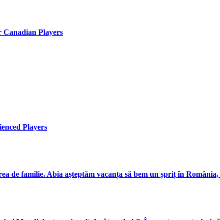
or Canadian Players
ienced Players
ea de familie. Abia așteptăm vacanța să bem un șpriț în România, la