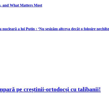
s, and What Matters Most
leară a lui Putin : ‘Nu sesizăm altceva decât o folosire nechibzui
pară pe creștinii-ortodocși cu talibanii!