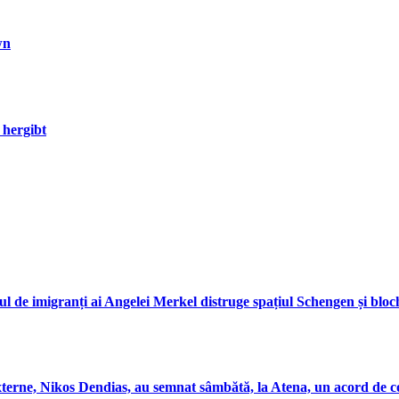
wn
 hergibt
ul de imigranți ai Angelei Merkel distruge spațiul Schengen și bl
xterne, Nikos Dendias, au semnat sâmbătă, la Atena, un acord de c