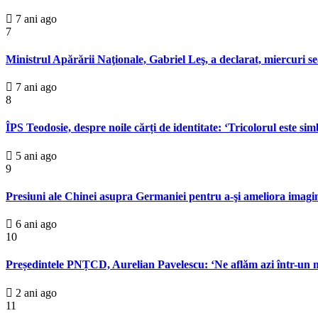
7 ani ago
7
Ministrul Apărării Naţionale, Gabriel Leş, a declarat, miercuri sea
7 ani ago
8
ÎPS Teodosie, despre noile cărți de identitate: ‘Tricolorul este si
5 ani ago
9
Presiuni ale Chinei asupra Germaniei pentru a-şi ameliora imagi
6 ani ago
10
Președintele PNȚCD, Aurelian Pavelescu: ‘Ne aflăm azi într-un mo
2 ani ago
11