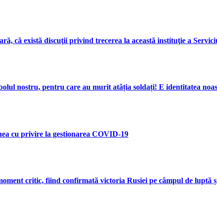
ră, că există discuţii privind trecerea la această instituţie a Servic
mbolul nostru, pentru care au murit atâția soldați! E identitatea noas
nea cu privire la gestionarea COVID-19
ment critic, fiind confirmată victoria Rusiei pe câmpul de luptă și