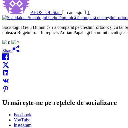
APOSTOL Stan
5 ani ago
1
Sociologul Gelu Duminică i-a comparat pe creștinii-ortodocși cu taliban
notează Bugetul.ro. În replică, Adrian Papahagi l-a numit incult și a 
0
2
Share
Urmărește-ne pe rețelele de socializare
Facebook
YouTube
Instagram