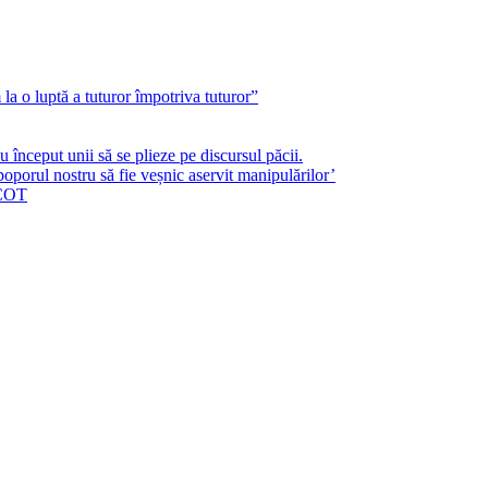
a o luptă a tuturor împotriva tuturor”
început unii să se plieze pe discursul păcii.
poporul nostru să fie veșnic aservit manipulărilor’
ICOT