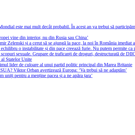
ial este mai mult decât probabil. În acest an va trebui să participăm l
pei vine din interior, nu din Rusia sau China’
r Zelenski și a cerut să se ajungă la pace, la noi în România imediat au 
echilibru o instabilitate și din pace creează furie. Nu putem permite ca 
 scopuri sexuale. Grupare de traficanți de droguri, destructurată de DI
 al Statelor Unite
l lider de culoare al unui partid politic principal din Marea Britanie
l SUA? Viktor Orban avertizează Europa: ‘Va trebui să ne adaptăm’
m uniți pentru a menține pacea și a ne apăra țara’