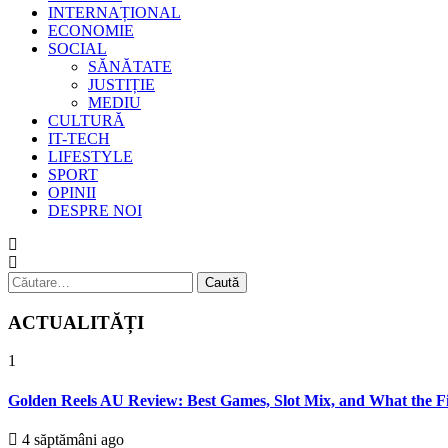
INTERNAȚIONAL
ECONOMIE
SOCIAL
SĂNĂTATE
JUSTIȚIE
MEDIU
CULTURĂ
IT-TECH
LIFESTYLE
SPORT
OPINII
DESPRE NOI
Caută
după:
ACTUALITĂȚI
1
Golden Reels AU Review: Best Games, Slot Mix, and What the Fi
4 săptămâni ago