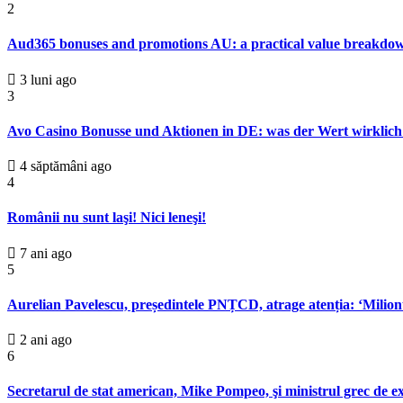
2
Aud365 bonuses and promotions AU: a practical value breakdo
3 luni ago
3
Avo Casino Bonusse und Aktionen in DE: was der Wert wirklich
4 săptămâni ago
4
Românii nu sunt laşi! Nici leneşi!
7 ani ago
5
Aurelian Pavelescu, președintele PNȚCD, atrage atenția: ‘Milion
2 ani ago
6
Secretarul de stat american, Mike Pompeo, şi ministrul grec de e