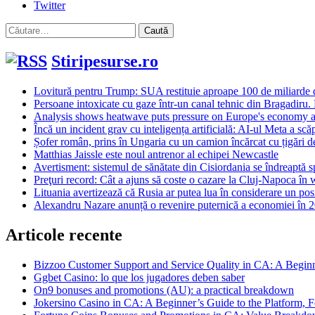
Twitter
Caută
după:
Stiripesurse.ro
Lovitură pentru Trump: SUA restituie aproape 100 de miliarde d
Persoane intoxicate cu gaze într-un canal tehnic din Bragadiru.
Analysis shows heatwave puts pressure on Europe's economy 
Încă un incident grav cu inteligența artificială: AI-ul Meta a scă
Șofer român, prins în Ungaria cu un camion încărcat cu țigări 
Matthias Jaissle este noul antrenor al echipei Newcastle
Avertisment: sistemul de sănătate din Cisiordania se îndreaptă s
Preţuri record: Cât a ajuns să coste o cazare la Cluj-Napoc
Lituania avertizează că Rusia ar putea lua în considerare un posi
Alexandru Nazare anunță o revenire puternică a economiei în 20
Articole recente
Bizzoo Customer Support and Service Quality in CA: A Begin
Ggbet Casino: lo que los jugadores deben saber
On9 bonuses and promotions (AU): a practical breakdown
Jokersino Casino in CA: A Beginner’s Guide to the Platform, F