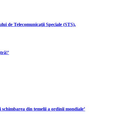
iului de Telecomunicaţii Speciale (STS).
tră!’
 schimbarea din temelii a ordinii mondiale’