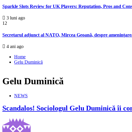
Sparkle Slots Review for UK Players: Reputation, Pros and Con
3 luni ago
12
Secretarul adjunct al NATO, Mircea Geoană, despre amenințarea nuc
4 ani ago
Home
Gelu Duminică
Gelu Duminică
NEWS
Scandalos! Sociologul Gelu Duminică îi com