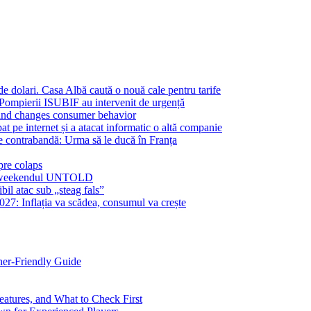
e dolari. Casa Albă caută o nouă cale pentru tarife
 Pompierii ISUBIF au intervenit de urgență
and changes consumer behavior
pat pe internet și a atacat informatic o altă companie
de contrabandă: Urma să le ducă în Franța
pre colaps
a în weekendul UNTOLD
bil atac sub „steag fals”
27: Inflația va scădea, consumul va crește
ner-Friendly Guide
eatures, and What to Check First