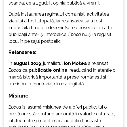
scandal ce a zguduit opinia publică a vremii.
După instaurarea regimului comunist, activitatea
ziarului a fost stopată, iar relansarea sa a fost
imposibilă timp de decenii. Spre deosebire de alte
publicații ante- și interbelice,
Epoca
nu și-a regăsit
locul în peisajul postbelic.
Relansarea:
În
august 2019
, jurnalistul
Ion Motea
a relansat
Epoca
ca
publicație online
, readucând în atenție o
marcă istorică importantă a presei românești și
oferindu-i o nouă viață în era digitală.
Misiune
Epoca
își asumă misiunea de a oferi publicului o
presă onestă, profund ancorată în valorile culturale,
intelectuale și morale care au definit această