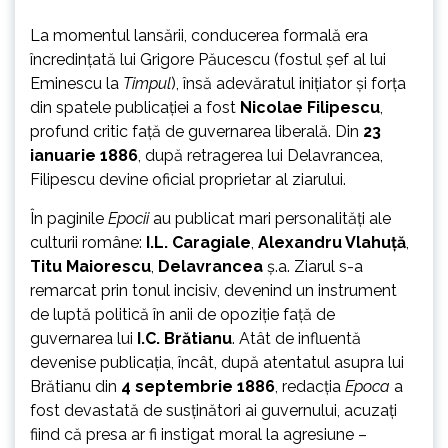
La momentul lansării, conducerea formală era
încredințată lui Grigore Păucescu (fostul șef al lui
Eminescu la
Timpul
), însă adevăratul inițiator și forța
din spatele publicației a fost
Nicolae Filipescu
,
profund critic față de guvernarea liberală. Din
23
ianuarie 1886
, după retragerea lui Delavrancea,
Filipescu devine oficial proprietar al ziarului.
În paginile
Epocii
au publicat mari personalități ale
culturii române:
I.L. Caragiale
,
Alexandru Vlahuță
,
Titu Maiorescu
,
Delavrancea
ș.a. Ziarul s-a
remarcat prin tonul incisiv, devenind un instrument
de luptă politică în anii de opoziție față de
guvernarea lui
I.C. Brătianu
. Atât de influentă
devenise publicația, încât, după atentatul asupra lui
Brătianu din
4 septembrie 1886
, redacția
Epoca
a
fost devastată de susținători ai guvernului, acuzați
fiind că presa ar fi instigat moral la agresiune –