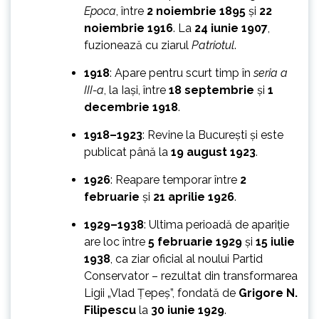
Epoca
, între
2 noiembrie 1895
și
22
noiembrie 1916
. La
24 iunie 1907
,
fuzionează cu ziarul
Patriotul
.
1918
: Apare pentru scurt timp în
seria a
III-a
, la Iași, între
18 septembrie
și
1
decembrie 1918
.
1918–1923
: Revine la București și este
publicat până la
19 august 1923
.
1926
: Reapare temporar între
2
februarie
și
21 aprilie 1926
.
1929–1938
: Ultima perioadă de apariție
are loc între
5 februarie 1929
și
15 iulie
1938
, ca ziar oficial al noului Partid
Conservator – rezultat din transformarea
Ligii „Vlad Țepeș”, fondată de
Grigore N.
Filipescu
la
30 iunie 1929
.