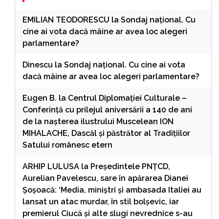
EMILIAN TEODORESCU
la
Sondaj național. Cu
cine ai vota dacă mâine ar avea loc alegeri
parlamentare?
Dinescu
la
Sondaj național. Cu cine ai vota
dacă mâine ar avea loc alegeri parlamentare?
Eugen B.
la
Centrul Diplomației Culturale –
Conferință cu prilejul aniversării a 140 de ani
de la nașterea ilustrului Muscelean ION
MIHALACHE, Dascăl și păstrător al Tradițiilor
Satului românesc etern
ARHIP LULUSA
la
Președintele PNȚCD,
Aurelian Pavelescu, sare în apărarea Dianei
Șoșoacă: ‘Media, miniștri și ambasada Italiei au
lansat un atac murdar, în stil bolșevic, iar
premierul Ciucă și alte slugi nevrednice s-au