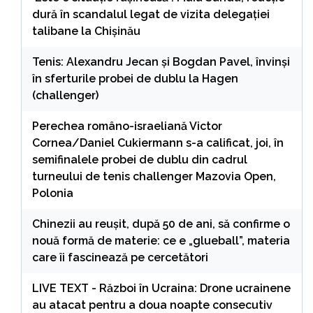
dură în scandalul legat de vizita delegației
talibane la Chișinău
Tenis: Alexandru Jecan şi Bogdan Pavel, învinşi
în sferturile probei de dublu la Hagen
(challenger)
Perechea româno-israeliană Victor
Cornea/Daniel Cukiermann s-a calificat, joi, în
semifinalele probei de dublu din cadrul
turneului de tenis challenger Mazovia Open,
Polonia
Chinezii au reușit, după 50 de ani, să confirme o
nouă formă de materie: ce e „glueball”, materia
care îi fascinează pe cercetători
LIVE TEXT - Război în Ucraina: Drone ucrainene
au atacat pentru a doua noapte consecutiv