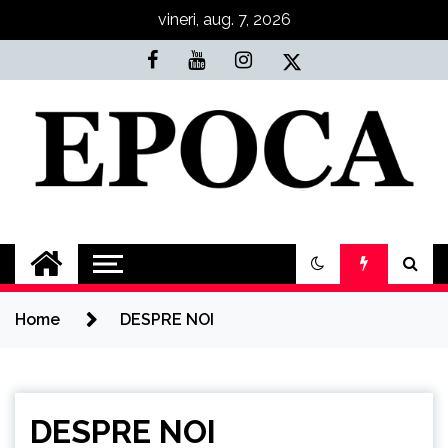
Skip
vineri, aug. 7, 2026
to
content
Epoca
Cele mai noi știri online din România
Home
DESPRE NOI
DESPRE NOI