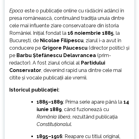
Epoca
este o publicație online cu rădăcini adânci în
presa românească, continuând tradiția unuia dintre
cele mai influente ziare conservatoare din istoria
României. Inițial fondat la
16 noiembrie 1885
, la
București, de
Nicolae Filipescu
, ziarul i-a avut în
conducere pe
Grigore Păucescu
(director politic) și
pe
Barbu Ștefănescu Delavrancea
(prim-
redactor). A fost ziarul oficial al
Partidului
Conservator
, devenind rapid una dintre cele mai
citite și vocale publicații ale vremii.
Istoricul publicației:
1885–1889
: Prima serie apare până la
14
iunie 1889
, când fuzionează cu
România liberă
, rezultând publicația
Constituționalul
.
1895–1916
: Reapare cu titlul original,