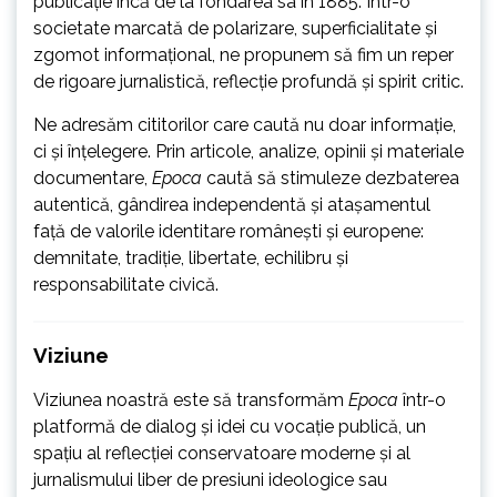
publicație încă de la fondarea sa în 1885. Într-o
societate marcată de polarizare, superficialitate și
zgomot informațional, ne propunem să fim un reper
de rigoare jurnalistică, reflecție profundă și spirit critic.
Ne adresăm cititorilor care caută nu doar informație,
ci și înțelegere. Prin articole, analize, opinii și materiale
documentare,
Epoca
caută să stimuleze dezbaterea
autentică, gândirea independentă și atașamentul
față de valorile identitare românești și europene:
demnitate, tradiție, libertate, echilibru și
responsabilitate civică.
Viziune
Viziunea noastră este să transformăm
Epoca
într-o
platformă de dialog și idei cu vocație publică, un
spațiu al reflecției conservatoare moderne și al
jurnalismului liber de presiuni ideologice sau