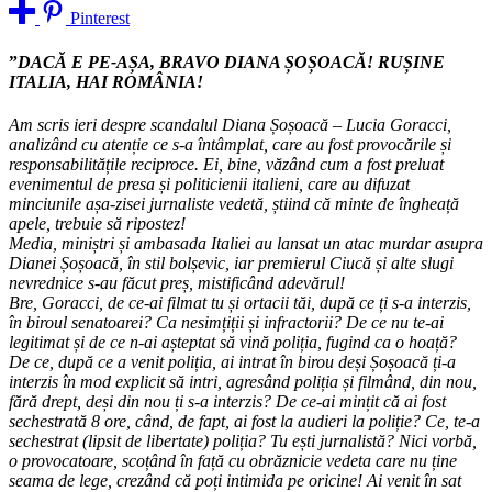
Pinterest
”
DACĂ E PE-AȘA, BRAVO DIANA ȘOȘOACĂ! RUȘINE
ITALIA, HAI ROMÂNIA!
Am scris ieri despre scandalul Diana Șoșoacă – Lucia Goracci,
analizând cu atenție ce s-a întâmplat, care au fost provocările și
responsabilitățile reciproce. Ei, bine, văzând cum a fost preluat
evenimentul de presa și politicienii italieni, care au difuzat
minciunile așa-zisei jurnaliste vedetă, știind că minte de îngheață
apele, trebuie să ripostez!
Media, miniștri și ambasada Italiei au lansat un atac murdar asupra
Dianei Șoșoacă, în stil bolșevic, iar premierul Ciucă și alte slugi
nevrednice s-au făcut preș, mistificând adevărul!
Bre, Goracci, de ce-ai filmat tu și ortacii tăi, după ce ți s-a interzis,
în biroul senatoarei? Ca nesimțiții și infractorii? De ce nu te-ai
legitimat și de ce n-ai așteptat să vină poliția, fugind ca o hoață?
De ce, după ce a venit poliția, ai intrat în birou deși Șoșoacă ți-a
interzis în mod explicit să intri, agresând poliția și filmând, din nou,
fără drept, deși din nou ți s-a interzis? De ce-ai mințit că ai fost
sechestrată 8 ore, când, de fapt, ai fost la audieri la poliție? Ce, te-a
sechestrat (lipsit de libertate) poliția? Tu ești jurnalistă? Nici vorbă,
o provocatoare, scoțând în față cu obrăznicie vedeta care nu ține
seama de lege, crezând că poți intimida pe oricine! Ai venit în sat