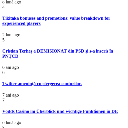
o lună ago
4
Tikitaka bonuses and promotions: value breakdown for
experienced players
2 luni ago
5
Cristian Terheș a DEMISIONAT din PSD și s-a înscris în
PNȚCD
6 ani ago
6
Twitter ameninţă cu ştergerea conturilor.
7 ani ago
7
Vodds Casino im Überblick und wichtige Funktionen in DE
o lună ago
8