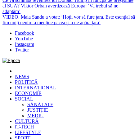
Ce va schimba revenirea lui Donald Trump în funcția de președinte
al SUA? Viktor Orban avertizează Europa: ‘Va trebui să ne
adaptăm’
VIDEO. Maia Sandu a votat: ‘Hoții vor să fure țara. Este esențial să
fim uniți pentru a menține pacea și a ne apăra țara’
Facebook
YouTube
Instagram
Twitter
Epoca
Cele mai noi știri online din România
NEWS
POLITICĂ
INTERNAȚIONAL
ECONOMIE
SOCIAL
SĂNĂTATE
JUSTIȚIE
MEDIU
CULTURĂ
IT-TECH
LIFESTYLE
SPORT