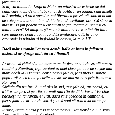
fără câini?
Și tu, vai mama ta, Luigi di Maio, un ministru de externe de doi
bani, care la 35 de ani habar n-ai de politică, un găinar, cum insulți
tu România, că nu respectăm noi libertatea presei, că suntem neam
de categoria a doua, că ne dai tu lecții de civilitate, bre? Că să se ia
măsuri, să fim pedepsiți! N-ar trebui să faci matale cu totul și cu
totul altceva? Să mulțumești celor 2 milioane de români din Italia,
care muncesc pentru voi în condiții umilitoare, o Italie cu o
economie la pământ și înglodată în datorii, la mila UE!
Dacă mâine românii ar veni acasă, Italia ar intra în faliment
instant și ar ajunge mai rău ca Libanul!
Ar trebui să ridici câte un monument la fiecare colț de stradă pentru
români și România, reprezentant al unei clase politice de rușine mai
mare decât la București, combinatori jalnici, fără nicio susținere
populară! Și cu toate jocurile voastre de macaronari prin frumoasa
Românie!
Sărăcia din peninsulă, mai ales în sud, este jalnică, rușinoasă, cu
trăitori de pe o zi pe alta, cu mult mai rău decât la Vaslui! Pe cine
păcălești tu, fanfaronule? Păi, dacă vine Șoșoacă în campanie,
pierzi juma de milion de voturi și o să spui că n-ai avut noroc pe
lume!
Rușine, Italia, cu așa presă și conducători! Hai România!
”, a scris
Aurelian Pavelescu pe Facebook.