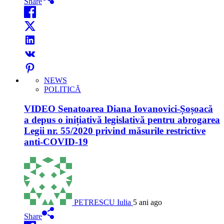
Share
NEWS
POLITICĂ
VIDEO Senatoarea Diana Iovanovici-Șoșoacă
a depus o inițiativă legislativă pentru abrogarea
Legii nr. 55/2020 privind măsurile restrictive
anti-COVID-19
PETRESCU Iulia
5 ani ago
Share