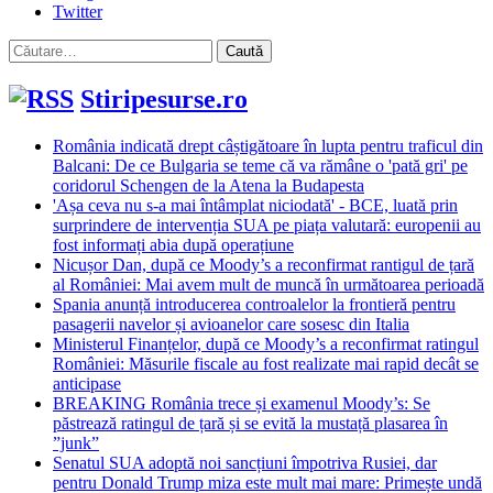
Twitter
Caută
după:
Stiripesurse.ro
România indicată drept câștigătoare în lupta pentru traficul din
Balcani: De ce Bulgaria se teme că va rămâne o 'pată gri' pe
coridorul Schengen de la Atena la Budapesta
'Așa ceva nu s-a mai întâmplat niciodată' - BCE, luată prin
surprindere de intervenția SUA pe piața valutară: europenii au
fost informați abia după operațiune
Nicușor Dan, după ce Moody’s a reconfirmat rantigul de țară
al României: Mai avem mult de muncă în următoarea perioadă
Spania anunță introducerea controalelor la frontieră pentru
pasagerii navelor și avioanelor care sosesc din Italia
Ministerul Finanțelor, după ce Moody’s a reconfirmat ratingul
României: Măsurile fiscale au fost realizate mai rapid decât se
anticipase
BREAKING România trece și examenul Moody’s: Se
păstrează ratingul de țară și se evită la mustață plasarea în
”junk”
Senatul SUA adoptă noi sancțiuni împotriva Rusiei, dar
pentru Donald Trump miza este mult mai mare: Primește undă