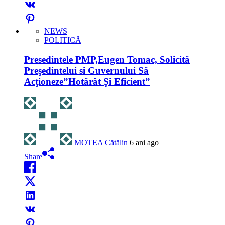
NEWS
POLITICĂ
Presedintele PMP,Eugen Tomac, Solicită
Preşedintelui si Guvernului Să
Acţioneze”Hotărât Şi Eficient”
MOTEA Cătălin
6 ani ago
Share