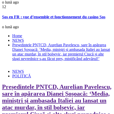
o lună ago
12
Sos en FR : vue d’ensemble et fonctionnement du casino Sos
o lună ago
Home
NEWS
Președintele PNȚCD, Aurelian Pavelescu, sare în apărarea
Dianei Șoșoacă: ‘Media, miniștri și ambasada Italiei au lansat
un atac murdar, în stil bolșevic, iar premierul Ciucă și alte
slugi nevrednice s-au făcut preș, mistificând adevărul!’
NEWS
POLITICĂ
Președintele PNȚCD, Aurelian Pavelescu,
sare în apărarea Dianei Șoșoacă: ‘Media,
miniștri și ambasada Italiei au lansat un
atac murdar, în stil bolșevic, iar