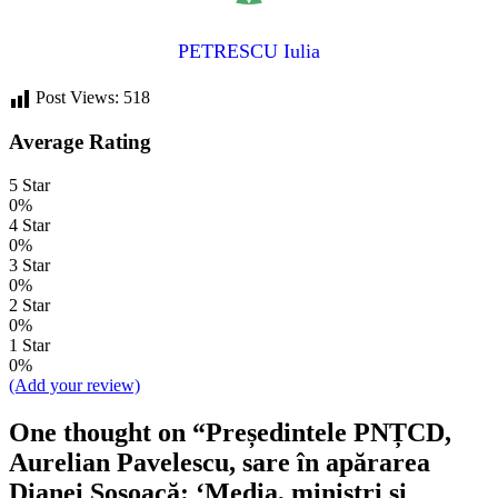
PETRESCU Iulia
Post Views:
518
Average Rating
5 Star
0%
4 Star
0%
3 Star
0%
2 Star
0%
1 Star
0%
(Add your review)
One thought on “
Președintele PNȚCD,
Aurelian Pavelescu, sare în apărarea
Dianei Șoșoacă: ‘Media, miniștri și