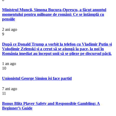
Ministrul Muncii, Simona Bucura-Oprescu, a făcut anunțul
momentului pentru milioane de români: Ce se întâmplă cu
pensiile
2 ani ago
9
După ce Donald Trump a vorbit la telefon cu Vladimir Putin și
Volodimir Zelenski și a cerut să se ajungă la pace, la noi în
România imediat au început unii să se plieze pe discursul păcii.
1 an ago
10
Unionistul George Simion își face partid
7 ani ago
11
Bonus Blitz Player Safety and Responsible Gambling: A
Beginner’s Guide