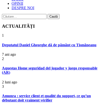
OPINII
DESPRE NOI
Caută
după:
ACTUALITĂȚI
1
Deputatul Daniel Gheorghe dă de pământ cu Tismăneanu
7 ani ago
2
Aquestas Home seguridad del jugador y juego responsable
(AR)
2 luni ago
3
Amunra : service client et qualité du support, ce qu’un
débutant doit vraiment vérifier