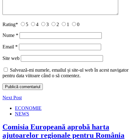
Rating
*
5
4
3
2
1
0
Nume
*
Email
*
Site web
Salvează-mi numele, emailul și site-ul web în acest navigator
pentru data viitoare când o să comentez.
Next Post
ECONOMIE
NEWS
Comisia Europeană aprobă harta
ajutoarelor regionale pentru România