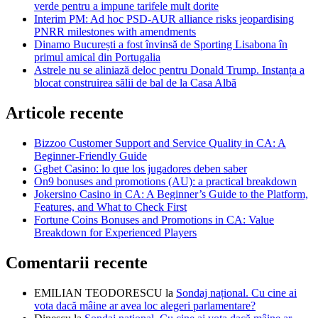
verde pentru a impune tarifele mult dorite
Interim PM: Ad hoc PSD-AUR alliance risks jeopardising
PNRR milestones with amendments
Dinamo București a fost învinsă de Sporting Lisabona în
primul amical din Portugalia
Astrele nu se aliniază deloc pentru Donald Trump. Instanța a
blocat construirea sălii de bal de la Casa Albă
Articole recente
Bizzoo Customer Support and Service Quality in CA: A
Beginner-Friendly Guide
Ggbet Casino: lo que los jugadores deben saber
On9 bonuses and promotions (AU): a practical breakdown
Jokersino Casino in CA: A Beginner’s Guide to the Platform,
Features, and What to Check First
Fortune Coins Bonuses and Promotions in CA: Value
Breakdown for Experienced Players
Comentarii recente
EMILIAN TEODORESCU
la
Sondaj național. Cu cine ai
vota dacă mâine ar avea loc alegeri parlamentare?