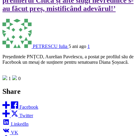
premierul Ciucă și alte slugi nevrednice s-
au făcut preș, mistificând adevărul!’
PETRESCU Iulia
5 ani ago
1
Președintele PNȚCD, Aurelian Pavelescu, a postat pe profilul său de
Facebook un mesaj de susținere pentru senatoarea Diana Șoșoacă.
1
0
Share
Facebook
Twitter
LinkedIn
VK