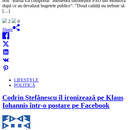
nou” Barna s-a comportat ”asemenea baroneților PSD din Moldova
după ce au devalizat bugetele publice”. ”Două calități nu trebuie să
[…]
2
0
Share
LIFESTYLE
POLITICĂ
Codrin Ștefănescu îl ironizează pe Klaus
Iohannis într-o postare pe Facebook