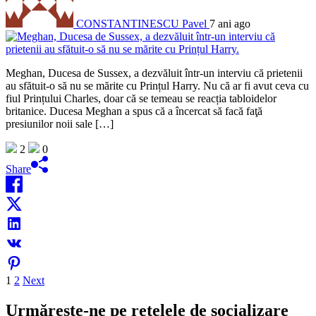
CONSTANTINESCU Pavel
7 ani ago
Meghan, Ducesa de Sussex, a dezvăluit într-un interviu că prietenii
au sfătuit-o să nu se mărite cu Prințul Harry. Nu că ar fi avut ceva cu
fiul Prințului Charles, doar că se temeau se reacția tabloidelor
britanice. Ducesa Meghan a spus că a încercat să facă faţă
presiunilor noii sale […]
2
0
Share
Paginație
1
2
Next
articole
Urmărește-ne pe rețelele de socializare