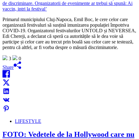
Primarul municipiului Cluj-Napoca, Emil Boc, le cere celor care
organizează festivaluri să susțină imunizarea populației împotriva
COVID-19. Organizatorul festivalurilor UNTOLD și NEVERSEA,
Edi Chereji, a declarat că speră ca autoritățile să le dea voie să
participe și celor care au trecut prin boală sau celor care se testează,
pentru că altfel, ar fi vorba despre o măsură discriminatorie.
3
0
Share
LIFESTYLE
FOTO: Vedetele de la Hollywood care nu