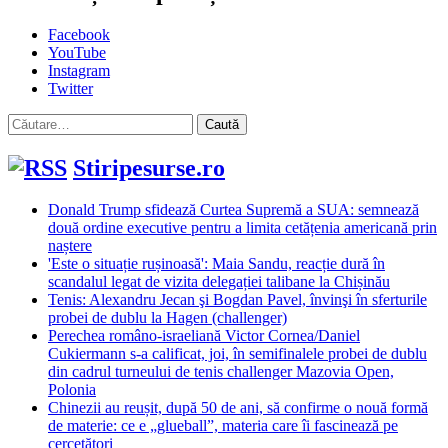
Facebook
YouTube
Instagram
Twitter
Caută
după:
Stiripesurse.ro
Donald Trump sfidează Curtea Supremă a SUA: semnează
două ordine executive pentru a limita cetățenia americană prin
naștere
'Este o situație rușinoasă': Maia Sandu, reacție dură în
scandalul legat de vizita delegației talibane la Chișinău
Tenis: Alexandru Jecan şi Bogdan Pavel, învinşi în sferturile
probei de dublu la Hagen (challenger)
Perechea româno-israeliană Victor Cornea/Daniel
Cukiermann s-a calificat, joi, în semifinalele probei de dublu
din cadrul turneului de tenis challenger Mazovia Open,
Polonia
Chinezii au reușit, după 50 de ani, să confirme o nouă formă
de materie: ce e „glueball”, materia care îi fascinează pe
cercetători