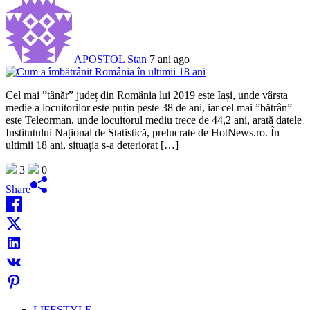
APOSTOL Stan
7 ani ago
Cel mai ”tânăr” județ din România lui 2019 este Iași, unde vârsta
medie a locuitorilor este puțin peste 38 de ani, iar cel mai ”bătrân”
este Teleorman, unde locuitorul mediu trece de 44,2 ani, arată datele
Institutului Național de Statistică, prelucrate de HotNews.ro. În
ultimii 18 ani, situația s-a deteriorat […]
3
0
Share
LIFESTYLE