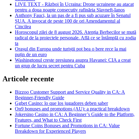
LIVE TEXT - Război în Ucraina: Drone ucrainene au atacat
pentru a doua noapte consecutiv rafinăria Slavneft-Ianos
Anthony Fauci, la un pas de a fi pus sub acuzare în Senatul
SUA. A invocat de peste 100 de ori Amendamentul al
Cincilea
Horoscopul zilei de 8 august 2026. Atenția Berbecilor se mută
radical de la proiectele personale. Află ce se întâmplă cu zodia
ta
Orașul din Europa unde turiștii pot bea o bere rece la mai
puțin de un euro
Washingtonul creşte presiunea asupra Havanei: CIA a creat
un grup de lucru secret pentru Cuba
Articole recente
Bizzoo Customer Support and Service Quality in CA: A
Beginner-Friendly Guide
Ggbet Casino: lo que los jugadores deben saber
On9 bonuses and promotions (AU): a practical breakdown
Jokersino Casino in CA: A Beginner’s Guide to the Platform,
Features, and What to Check First
Fortune Coins Bonuses and Promotions in CA: Value
Breakdown for Experienced Players