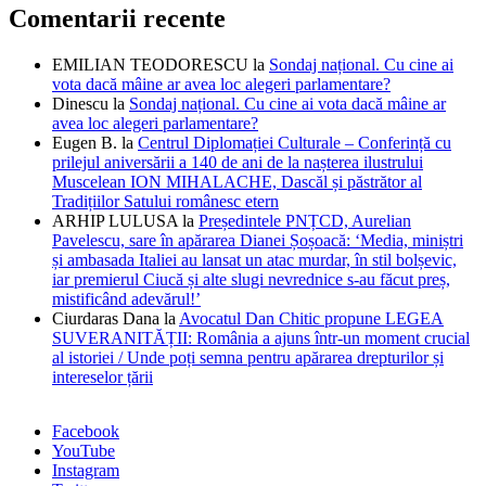
Comentarii recente
EMILIAN TEODORESCU
la
Sondaj național. Cu cine ai
vota dacă mâine ar avea loc alegeri parlamentare?
Dinescu
la
Sondaj național. Cu cine ai vota dacă mâine ar
avea loc alegeri parlamentare?
Eugen B.
la
Centrul Diplomației Culturale – Conferință cu
prilejul aniversării a 140 de ani de la nașterea ilustrului
Muscelean ION MIHALACHE, Dascăl și păstrător al
Tradițiilor Satului românesc etern
ARHIP LULUSA
la
Președintele PNȚCD, Aurelian
Pavelescu, sare în apărarea Dianei Șoșoacă: ‘Media, miniștri
și ambasada Italiei au lansat un atac murdar, în stil bolșevic,
iar premierul Ciucă și alte slugi nevrednice s-au făcut preș,
mistificând adevărul!’
Ciurdaras Dana
la
Avocatul Dan Chitic propune LEGEA
SUVERANITĂȚII: România a ajuns într-un moment crucial
al istoriei / Unde poți semna pentru apărarea drepturilor și
intereselor țării
Facebook
YouTube
Instagram