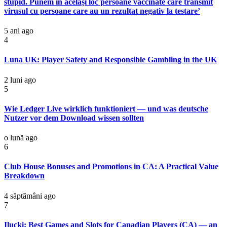
stupid. Punem în același loc persoane vaccinate care transmit
virusul cu persoane care au un rezultat negativ la testare’
5 ani ago
4
Luna UK: Player Safety and Responsible Gambling in the UK
2 luni ago
5
Wie Ledger Live wirklich funktioniert — und was deutsche
Nutzer vor dem Download wissen sollten
o lună ago
6
Club House Bonuses and Promotions in CA: A Practical Value
Breakdown
4 săptămâni ago
7
Ilucki: Best Games and Slots for Canadian Players (CA) — an