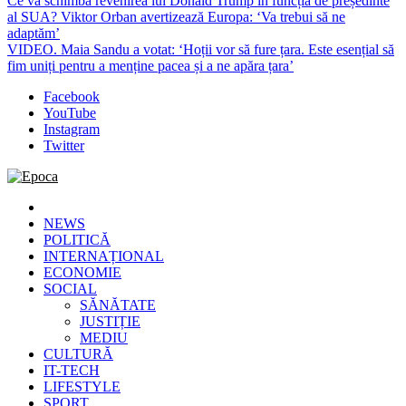
Ce va schimba revenirea lui Donald Trump în funcția de președinte
al SUA? Viktor Orban avertizează Europa: ‘Va trebui să ne
adaptăm’
VIDEO. Maia Sandu a votat: ‘Hoții vor să fure țara. Este esențial să
fim uniți pentru a menține pacea și a ne apăra țara’
Facebook
YouTube
Instagram
Twitter
Epoca
Cele mai noi știri online din România
NEWS
POLITICĂ
INTERNAȚIONAL
ECONOMIE
SOCIAL
SĂNĂTATE
JUSTIȚIE
MEDIU
CULTURĂ
IT-TECH
LIFESTYLE
SPORT