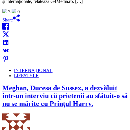
și internaționale, relatează G4Media.ro. […]
3
0
Share
INTERNAȚIONAL
LIFESTYLE
Meghan, Ducesa de Sussex, a dezvăluit
într-un interviu că prietenii au sfătuit-o să
nu se mărite cu Prințul Harry.