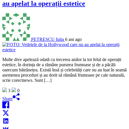
au apelat la operații estetice
PETRESCU Iulia
6 ani ago
Multe dive apelează odată cu trecerea anilor la tot felul de operații
estetice, în dorința de a rămâne pururea frumoase și de a păcăli
oarecum bătrânețea. Există însă și celebrități care nu au luat în seamă
asemenea proceduri și au dorit să rămână frumoase pe cale naturală,
scrie corectnews. Sunt […]
3
0
Share