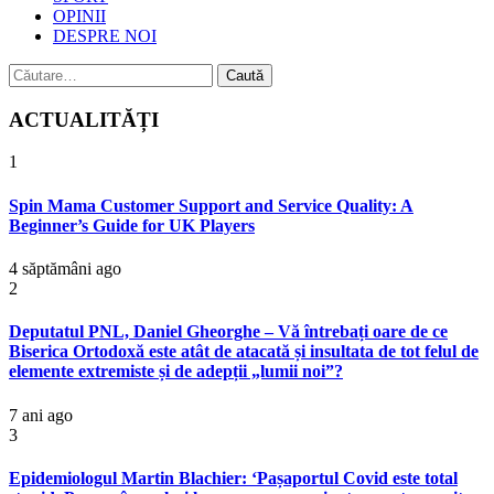
OPINII
DESPRE NOI
Caută
după:
ACTUALITĂȚI
1
Spin Mama Customer Support and Service Quality: A
Beginner’s Guide for UK Players
4 săptămâni ago
2
Deputatul PNL, Daniel Gheorghe – Vă întrebați oare de ce
Biserica Ortodoxă este atât de atacată și insultata de tot felul de
elemente extremiste și de adepții „lumii noi”?
7 ani ago
3
Epidemiologul Martin Blachier: ‘Pașaportul Covid este total