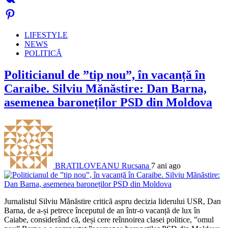
LIFESTYLE
NEWS
POLITICĂ
Politicianul de ”tip nou”, în vacanță în
Caraibe. Silviu Mănăstire: Dan Barna,
asemenea baroneților PSD din Moldova
BRATILOVEANU Rucsana
7 ani ago
Jurnalistul Silviu Mănăstire critică aspru decizia liderului USR, Dan
Barna, de a-și petrece începutul de an într-o vacanță de lux în
Caiabe, considerând că, deși cere reînnoirea clasei politice, ”omul