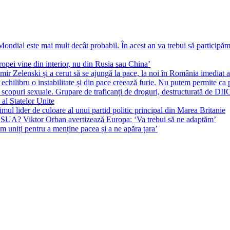
ial este mai mult decât probabil. În acest an va trebui să participăm l
pei vine din interior, nu din Rusia sau China’
r Zelenski și a cerut să se ajungă la pace, la noi în România imediat au 
echilibru o instabilitate și din pace creează furie. Nu putem permite ca 
 scopuri sexuale. Grupare de traficanți de droguri, destructurată de DI
 al Statelor Unite
l lider de culoare al unui partid politic principal din Marea Britanie
l SUA? Viktor Orban avertizează Europa: ‘Va trebui să ne adaptăm’
m uniți pentru a menține pacea și a ne apăra țara’