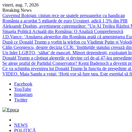
Skip
vineri, aug. 7, 2026
to
Breaking News
content
Guvernul Bolojan: cinism rece pe spatele persoanelor cu handicap
România a acordat 5 miliarde de euro Ucrainei, adică 1,5% din PIB
Aleksandr Dughin, avertisment cutremurător: ”Un Al Treilea Război Mond
Situația Politică Actuală din România: O Analiză Comprehensivă
J.D.Vance: ‘Anularea alegerilor din România arată că amenințarea Euro
După ce Donald Trump a vorbit la telefon cu Vladimir Putin și Volodimi
Călin Georgescu, despre decizia CCR: ‘Instituțiile statului creează din 
Un lider LGBTQ, ‘săltat’ de mascați. Minori dependenți, exploatați în
Donald Trump a câștigat alegerile și devine cel de-al 47-lea președinte
Se alege praful de Partidul Conservator? Kemi Badenoch a devenit primu
Ce va schimba revenirea lui Donald Trump în funcția de președinte a
VIDEO. Maia Sandu a votat: ‘Hoții vor să fure țara. Este esențial să fi
Facebook
YouTube
Instagram
Twitter
Epoca
Cele mai noi știri online din România
NEWS
POLITICĂ