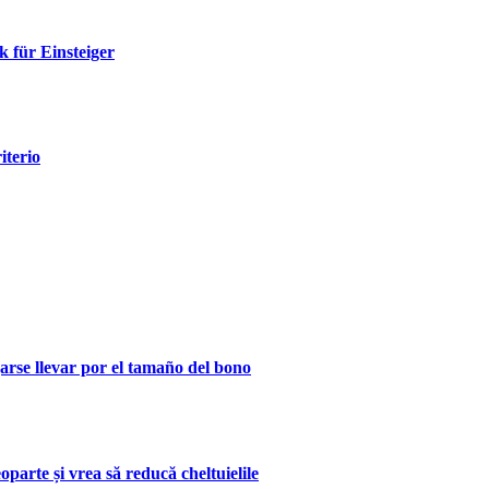
 für Einsteiger
iterio
rse llevar por el tamaño del bono
parte și vrea să reducă cheltuielile