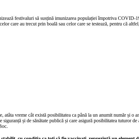
ganizează festivaluri să susțină imunizarea populației împotriva COV
i celor care au trecut prin boală sau celor care se testează, pentru că altf
, atâta vreme cât există posibilitatea ca până la un anumit număr și o a
 siguranță și de sănătate publică și care asigură posibilitatea tuturor de
 Boc.
abilit, cu condiția ca toți să fie vaccinați, reprezintă un element 