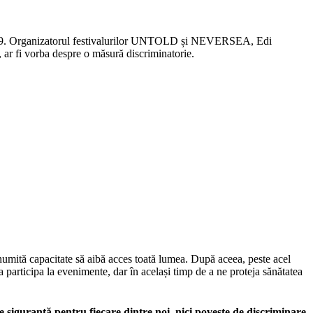
ID-19. Organizatorul festivalurilor UNTOLD și NEVERSEA, Edi
el, ar fi vorba despre o măsură discriminatorie.
numită capacitate să aibă acces toată lumea. După aceea, peste acel
 a participa la evenimente, dar în același timp de a ne proteja sănătatea
de siguranță pentru fiecare dintre noi, nici poveste de discriminare