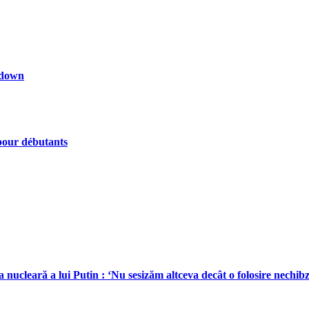
kdown
 pour débutants
leară a lui Putin : ‘Nu sesizăm altceva decât o folosire nechibzui