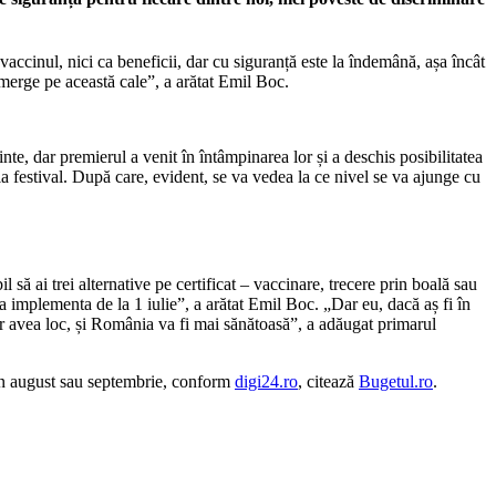
 vaccinul, nici ca beneficii, dar cu siguranță este la îndemână, așa încât
 merge pe această cale”, a arătat Emil Boc.
te, dar premierul a venit în întâmpinarea lor și a deschis posibilitatea
la festival. După care, evident, se va vedea la ce nivel se va ajunge cu
l să ai trei alternative pe certificat – vaccinare, trecere prin boală sau
 implementa de la 1 iulie”, a arătat Emil Boc. „Dar eu, dacă aș fi în
e vor avea loc, și România va fi mai sănătoasă”, a adăugat primarul
 în august sau septembrie, conform
digi24.ro
, citează
Bugetul.ro
.