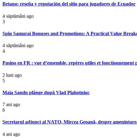
Betano: reseña y reputación del sitio para jugadores de Ecuador
4 săptămâni ago
3
Spin Samurai Bonuses and Promotions: A Practical Value Brea
4 săptămâni ago
4
Pasino en FR : vue d’ensemble, repères utiles et fonctionnement
2 luni ago
5
Maia Sandu plânge după Vlad Plahotniuc
7 ani ago
6
Secretarul adjunct al NATO, Mircea Geoană, despre amenințarea nuc
4 ani ago