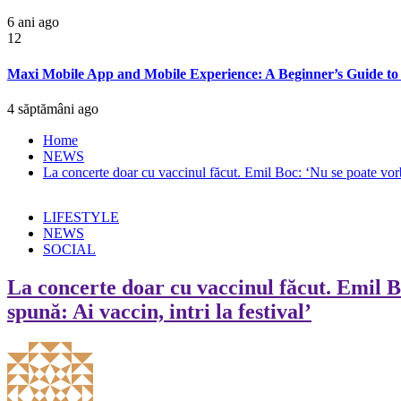
6 ani ago
12
Maxi Mobile App and Mobile Experience: A Beginner’s Guide to V
4 săptămâni ago
Home
NEWS
La concerte doar cu vaccinul făcut. Emil Boc: ‘Nu se poate vorbi
LIFESTYLE
NEWS
SOCIAL
La concerte doar cu vaccinul făcut. Emil B
spună: Ai vaccin, intri la festival’