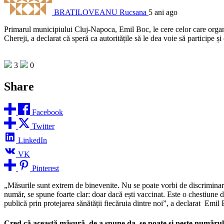
BRATILOVEANU Rucsana
5 ani ago
Primarul municipiului Cluj-Napoca, Emil Boc, le cere celor care or
Chereji, a declarat că speră ca autoritățile să le dea voie să participe ș
3
0
Share
Facebook
Twitter
LinkedIn
VK
Pinterest
„Măsurile sunt extrem de binevenite. Nu se poate vorbi de discriminare
număr, se spune foarte clar: doar dacă ești vaccinat. Este o chestiune de
publică prin protejarea sănătății fiecăruia dintre noi”, a declarat Emil
Cred că această măsură, de a spune da, se poate și peste numărul st