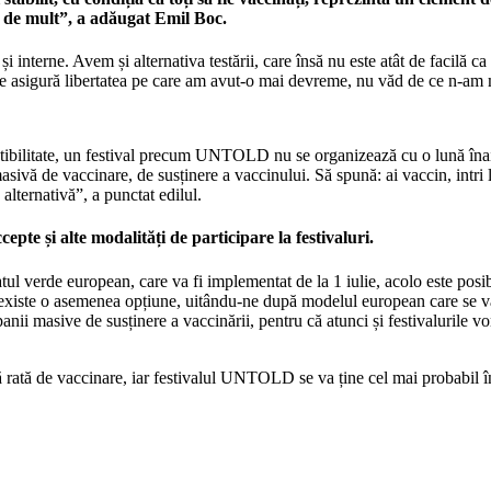
ât de mult”, a adăugat Emil Boc.
i interne. Avem și alternativa testării, care însă nu este atât de facilă ca
, ne asigură libertatea pe care am avut-o mai devreme, nu văd de ce n-am
ictibilitate, un festival precum UNTOLD nu se organizează cu o lună înain
masivă de vaccinare, de susținere a vaccinului. Să spună: ai vaccin, intri 
alternativă”, a punctat edilul.
epte și alte modalități de participare la festivaluri.
atul verde european, care va fi implementat de la 1 iulie, acolo este posibi
să existe o asemenea opțiune, uitându-ne după modelul european care se va
campanii masive de susținere a vaccinării, pentru că atunci și festivaluril
tă rată de vaccinare, iar festivalul UNTOLD se va ține cel mai probabil