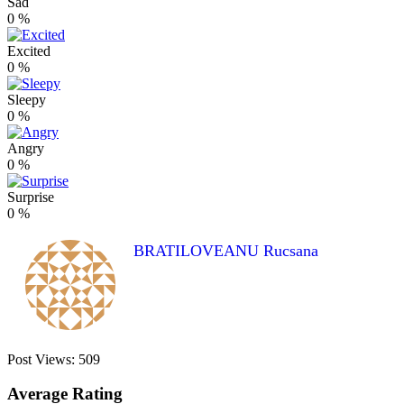
Sad
0
%
Excited
0
%
Sleepy
0
%
Angry
0
%
Surprise
0
%
BRATILOVEANU Rucsana
Post Views:
509
Average Rating