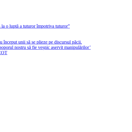
a o luptă a tuturor împotriva tuturor”
început unii să se plieze pe discursul păcii.
poporul nostru să fie veșnic aservit manipulărilor’
ICOT