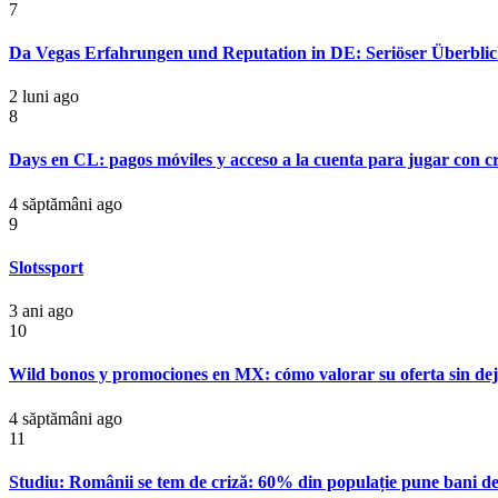
7
Da Vegas Erfahrungen und Reputation in DE: Seriöser Überblick
2 luni ago
8
Days en CL: pagos móviles y acceso a la cuenta para jugar con cr
4 săptămâni ago
9
Slotssport
3 ani ago
10
Wild bonos y promociones en MX: cómo valorar su oferta sin deja
4 săptămâni ago
11
Studiu: Românii se tem de criză: 60% din populație pune bani deo