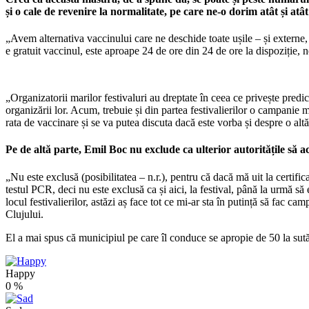
și o cale de revenire la normalitate, pe care ne-o dorim atât și at
„Avem alternativa vaccinului care ne deschide toate ușile – și externe, ș
e gratuit vaccinul, este aproape 24 de ore din 24 de ore la dispoziție
„Organizatorii marilor festivaluri au dreptate în ceea ce privește pred
organizării lor. Acum, trebuie și din partea festivalierilor o campanie 
rata de vaccinare și se va putea discuta dacă este vorba și despre o altă 
Pe de altă parte, Emil Boc nu exclude ca ulterior autoritățile să acc
„Nu este exclusă (posibilitatea – n.r.), pentru că dacă mă uit la certific
testul PCR, deci nu este exclusă ca și aici, la festival, până la urmă 
locul festivalierilor, astăzi aș face tot ce mi-ar sta în putință să fac 
Clujului.
El a mai spus că municipiul pe care îl conduce se apropie de 50 la su
Happy
0
%