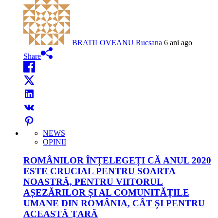
BRATILOVEANU Rucsana
6 ani ago
Share
NEWS
OPINII
ROMÂNILOR ÎNȚELEGEȚI CĂ ANUL 2020
ESTE CRUCIAL PENTRU SOARTA
NOASTRĂ, PENTRU VIITORUL
AȘEZĂRILOR ȘI AL COMUNITĂȚILE
UMANE DIN ROMÂNIA, CÂT ȘI PENTRU
ACEASTĂ ȚARĂ