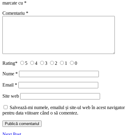
marcate cu
*
Comentariu
*
Rating
*
5
4
3
2
1
0
Nume
*
Email
*
Site web
Salvează-mi numele, emailul și site-ul web în acest navigator
pentru data viitoare când o să comentez.
Next Post