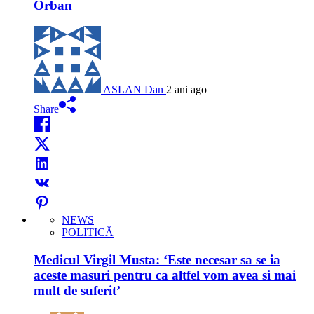
Orban
ASLAN Dan
2 ani ago
Share
NEWS
POLITICĂ
Medicul Virgil Musta: ‘Este necesar sa se ia
aceste masuri pentru ca altfel vom avea si mai
mult de suferit’