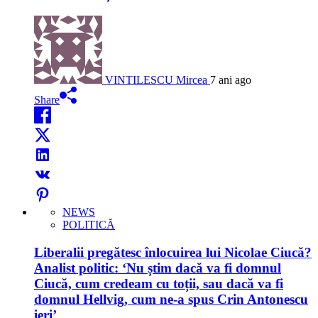
VINTILESCU Mircea
7 ani ago
Share
NEWS
POLITICĂ
Liberalii pregătesc înlocuirea lui Nicolae Ciucă?
Analist politic: ‘Nu știm dacă va fi domnul
Ciucă, cum credeam cu toții, sau dacă va fi
domnul Hellvig, cum ne-a spus Crin Antonescu
ieri’