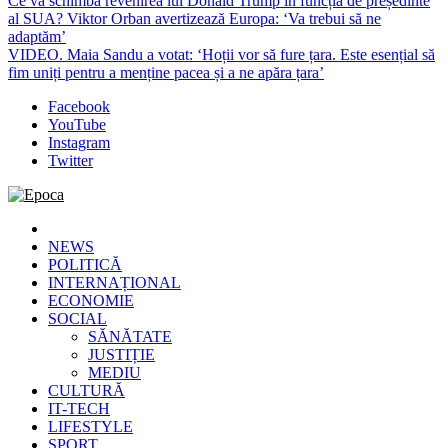
Ce va schimba revenirea lui Donald Trump în funcția de președinte
al SUA? Viktor Orban avertizează Europa: ‘Va trebui să ne
adaptăm’
VIDEO. Maia Sandu a votat: ‘Hoții vor să fure țara. Este esențial să
fim uniți pentru a menține pacea și a ne apăra țara’
Facebook
YouTube
Instagram
Twitter
Epoca
Cele mai noi știri online din România
NEWS
POLITICĂ
INTERNAȚIONAL
ECONOMIE
SOCIAL
SĂNĂTATE
JUSTIȚIE
MEDIU
CULTURĂ
IT-TECH
LIFESTYLE
SPORT