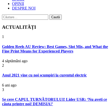
OPINII
DESPRE NOI
Caută
după:
ACTUALITĂȚI
1
Golden Reels AU Review: Best Games, Slot Mix, and What the
Fine Print Means for Experienced Players
4 săptămâni ago
2
Anul 2021 vine cu noi scumpiri la curentul electric
6 ani ago
3
Se cere CAPUL TURNĂTORULUI! Lider USR: ‘Nu aveți ce
căuta printre noi! DEMISIA!’