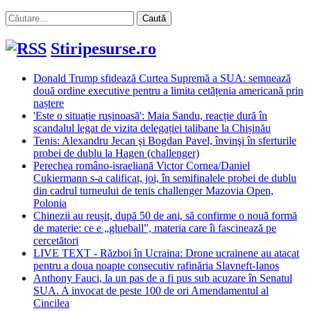
Caută
după:
Stiripesurse.ro
Donald Trump sfidează Curtea Supremă a SUA: semnează
două ordine executive pentru a limita cetățenia americană prin
naștere
'Este o situație rușinoasă': Maia Sandu, reacție dură în
scandalul legat de vizita delegației talibane la Chișinău
Tenis: Alexandru Jecan şi Bogdan Pavel, învinşi în sferturile
probei de dublu la Hagen (challenger)
Perechea româno-israeliană Victor Cornea/Daniel
Cukiermann s-a calificat, joi, în semifinalele probei de dublu
din cadrul turneului de tenis challenger Mazovia Open,
Polonia
Chinezii au reușit, după 50 de ani, să confirme o nouă formă
de materie: ce e „glueball”, materia care îi fascinează pe
cercetători
LIVE TEXT - Război în Ucraina: Drone ucrainene au atacat
pentru a doua noapte consecutiv rafinăria Slavneft-Ianos
Anthony Fauci, la un pas de a fi pus sub acuzare în Senatul
SUA. A invocat de peste 100 de ori Amendamentul al
Cincilea