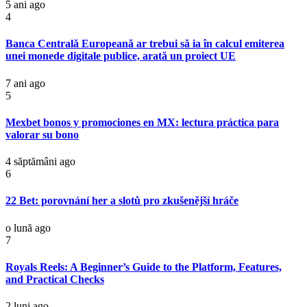
5 ani ago
4
Banca Centrală Europeană ar trebui să ia în calcul emiterea
unei monede digitale publice, arată un proiect UE
7 ani ago
5
Mexbet bonos y promociones en MX: lectura práctica para
valorar su bono
4 săptămâni ago
6
22 Bet: porovnání her a slotů pro zkušenější hráče
o lună ago
7
Royals Reels: A Beginner’s Guide to the Platform, Features,
and Practical Checks
2 luni ago