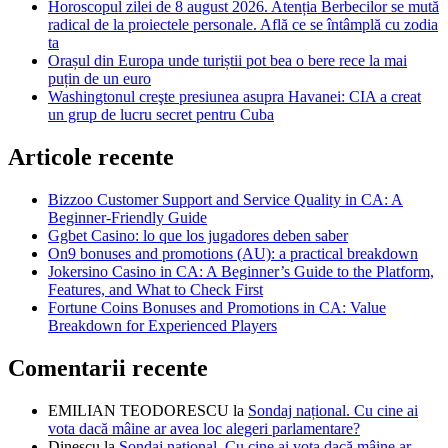
Horoscopul zilei de 8 august 2026. Atenția Berbecilor se mută
radical de la proiectele personale. Află ce se întâmplă cu zodia
ta
Orașul din Europa unde turiștii pot bea o bere rece la mai
puțin de un euro
Washingtonul creşte presiunea asupra Havanei: CIA a creat
un grup de lucru secret pentru Cuba
Articole recente
Bizzoo Customer Support and Service Quality in CA: A
Beginner-Friendly Guide
Ggbet Casino: lo que los jugadores deben saber
On9 bonuses and promotions (AU): a practical breakdown
Jokersino Casino in CA: A Beginner’s Guide to the Platform,
Features, and What to Check First
Fortune Coins Bonuses and Promotions in CA: Value
Breakdown for Experienced Players
Comentarii recente
EMILIAN TEODORESCU
la
Sondaj național. Cu cine ai
vota dacă mâine ar avea loc alegeri parlamentare?
Dinescu
la
Sondaj național. Cu cine ai vota dacă mâine ar