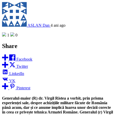
ASLAN Dan
4 ani ago
1
0
Share
Facebook
Twitter
LinkedIn
VK
Pinterest
Generalul-maior (R) dr. Virgil Ristea a vorbit, prin prisma
experienței sale, despre achizițiile militare făcute de România
până acum, dar și ce anume implică luarea unor decizii corecte
în ceea ce privește tehnica Armatei Române. Generalul (r) Virgil