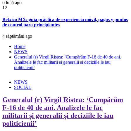
o lună ago
12
Betxico MX: guía práctica de experiencia móvil, pagos y puntos
de control para principiantes
4 săptămâni ago
Home
NEWS
Generalul (r) Virgil Ristea: ‘Cumpărăm F-16 de 40 de ani.
Analizele le fac militarii și generalii și deciziile le iau
politicienii’
NEWS
SOCIAL
Generalul (r) Virgil Ristea: ‘Cumpărăm
F-16 de 40 de ani. Analizele le fac
militarii și generalii și deciziile le iau
politicienii’