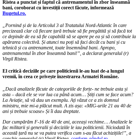
Ristea a punctat și faptul că antrenamentul în zbor înseamnă
bani, coroborat cu investiții corect făcute, informează
Bugetul.ro.
„Pornind și de la Articolul 3 al Tratatului Nord-Atlantic în care
precizează clar că fiecare țară trebuie să fie pregătită și să facă tot
ce depinde de ea să fie capabilă să se apere pe ea și să contribuie la
apărarea colectivă. Și atunci nu poți să faci decât cu bani și cu
tehnică și cu antrenament, toate însemnând bani. Apropo,
antrenamentul în zbor înseamnă bani!”, a declarat generalul (r)
Virgil Ristea.
El critică deciziile pe care politicienii le-au luat de-a lungul
vremii, în ceea ce privește înzestrarea Armatei Române.
„Dacă analizele făcute de categoriile de forțe- ne trebuie asta și
asta – dacă ele se vor lua ca până acum… Știți cum se face acum?
La Aviație, să vă dau un exemplu. Ați văzut ce a zis domnul
ministru, mie mi-a plăcut mult. A zis așa: «MIG-urile 21 au 40 de
ani și trebuie scoase» Și îi dau dreptate.
Dar cumpărăm F-16 de 40 de ani, aceeași vechime… Analizele le
fac militarii și generalii și deciziile le iau politicienii. Niciodată în
această țară nu se va putea verifica cum s-au făcut achizițiile!”, a
conchis generalul (r) Virgil Ristea,
conform gândul.ro