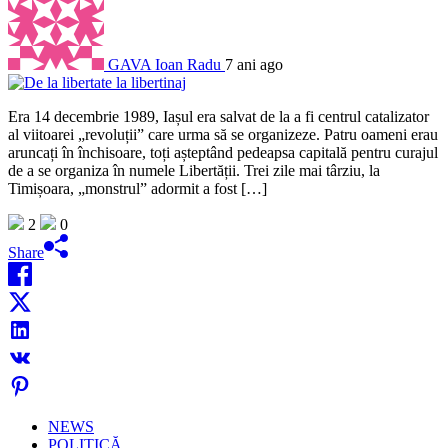
GAVA Ioan Radu
7 ani ago
Era 14 decembrie 1989, Iașul era salvat de la a fi centrul catalizator
al viitoarei „revoluții” care urma să se organizeze. Patru oameni erau
aruncați în închisoare, toți așteptând pedeapsa capitală pentru curajul
de a se organiza în numele Libertății. Trei zile mai târziu, la
Timișoara, „monstrul” adormit a fost […]
2
0
Share
NEWS
POLITICĂ