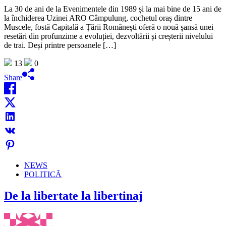
La 30 de ani de la Evenimentele din 1989 și la mai bine de 15 ani de
la închiderea Uzinei ARO Câmpulung, cochetul oraș dintre
Muscele, fostă Capitală a Țării Românești oferă o nouă șansă unei
resetări din profunzime a evoluției, dezvoltării și creșterii nivelului
de trai. Deși printre persoanele […]
13
0
Share
NEWS
POLITICĂ
De la libertate la libertinaj