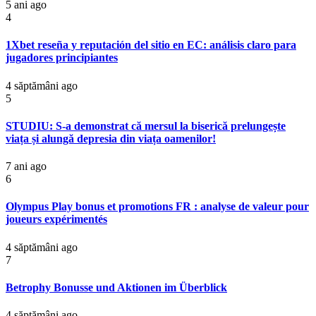
5 ani ago
4
1Xbet reseña y reputación del sitio en EC: análisis claro para
jugadores principiantes
4 săptămâni ago
5
STUDIU: S-a demonstrat că mersul la biserică prelungește
viața și alungă depresia din viața oamenilor!
7 ani ago
6
Olympus Play bonus et promotions FR : analyse de valeur pour
joueurs expérimentés
4 săptămâni ago
7
Betrophy Bonusse und Aktionen im Überblick
4 săptămâni ago