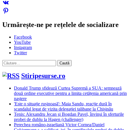
Urmărește-ne pe rețelele de socializare
Facebook
YouTube
Instagram
Twitter
Caută
după:
Stiripesurse.ro
Donald Trump sfidează Curtea Supremă a SUA: semnează
două ordine executive pentru a limita cetățenia americană prin
naștere
'Este o situație rușinoasă': Maia Sandu, reacție dură în
scandalul legat de vizita delegației talibane la Chișinău
Tenis: Alexandru Jecan şi Bogdan Pavel, învinşi în sferturile
probei de dublu la Hagen (challenger)
Perechea româno-israeliană Victor Cornea/Daniel
Cukiermann s-a calificat, joi, în semifinalele probei de dublu