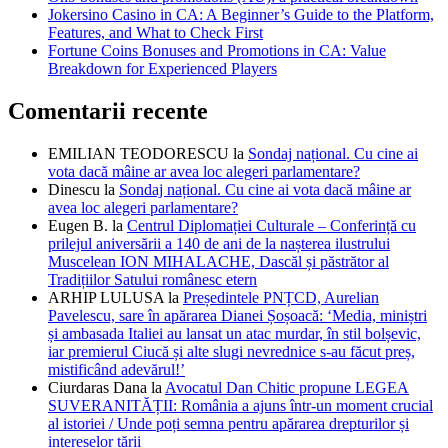
Jokersino Casino in CA: A Beginner’s Guide to the Platform,
Features, and What to Check First
Fortune Coins Bonuses and Promotions in CA: Value
Breakdown for Experienced Players
Comentarii recente
EMILIAN TEODORESCU
la
Sondaj național. Cu cine ai
vota dacă mâine ar avea loc alegeri parlamentare?
Dinescu
la
Sondaj național. Cu cine ai vota dacă mâine ar
avea loc alegeri parlamentare?
Eugen B.
la
Centrul Diplomației Culturale – Conferință cu
prilejul aniversării a 140 de ani de la nașterea ilustrului
Muscelean ION MIHALACHE, Dascăl și păstrător al
Tradițiilor Satului românesc etern
ARHIP LULUSA
la
Președintele PNȚCD, Aurelian
Pavelescu, sare în apărarea Dianei Șoșoacă: ‘Media, miniștri
și ambasada Italiei au lansat un atac murdar, în stil bolșevic,
iar premierul Ciucă și alte slugi nevrednice s-au făcut preș,
mistificând adevărul!’
Ciurdaras Dana
la
Avocatul Dan Chitic propune LEGEA
SUVERANITĂȚII: România a ajuns într-un moment crucial
al istoriei / Unde poți semna pentru apărarea drepturilor și
intereselor țării