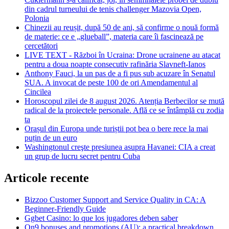
din cadrul turneului de tenis challenger Mazovia Open,
Polonia
Chinezii au reușit, după 50 de ani, să confirme o nouă formă
de materie: ce e „glueball”, materia care îi fascinează pe
cercetători
LIVE TEXT - Război în Ucraina: Drone ucrainene au atacat
pentru a doua noapte consecutiv rafinăria Slavneft-Ianos
Anthony Fauci, la un pas de a fi pus sub acuzare în Senatul
SUA. A invocat de peste 100 de ori Amendamentul al
Cincilea
Horoscopul zilei de 8 august 2026. Atenția Berbecilor se mută
radical de la proiectele personale. Află ce se întâmplă cu zodia
ta
Orașul din Europa unde turiștii pot bea o bere rece la mai
puțin de un euro
Washingtonul creşte presiunea asupra Havanei: CIA a creat
un grup de lucru secret pentru Cuba
Articole recente
Bizzoo Customer Support and Service Quality in CA: A
Beginner-Friendly Guide
Ggbet Casino: lo que los jugadores deben saber
On9 bonuses and promotions (AU): a practical breakdown