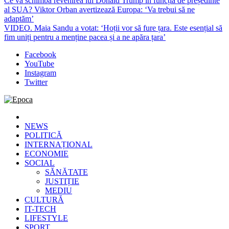
Ce va schimba revenirea lui Donald Trump în funcția de președinte
al SUA? Viktor Orban avertizează Europa: ‘Va trebui să ne
adaptăm’
VIDEO. Maia Sandu a votat: ‘Hoții vor să fure țara. Este esențial să
fim uniți pentru a menține pacea și a ne apăra țara’
Facebook
YouTube
Instagram
Twitter
Epoca
Cele mai noi știri online din România
NEWS
POLITICĂ
INTERNAȚIONAL
ECONOMIE
SOCIAL
SĂNĂTATE
JUSTIȚIE
MEDIU
CULTURĂ
IT-TECH
LIFESTYLE
SPORT