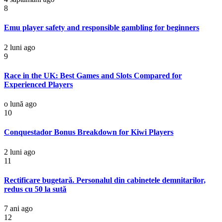
8
Emu player safety and responsible gambling for beginners
2 luni ago
9
Race in the UK: Best Games and Slots Compared for
Experienced Players
o lună ago
10
Conquestador Bonus Breakdown for Kiwi Players
2 luni ago
11
Rectificare bugetară. Personalul din cabinetele demnitarilor,
redus cu 50 la sută
7 ani ago
12