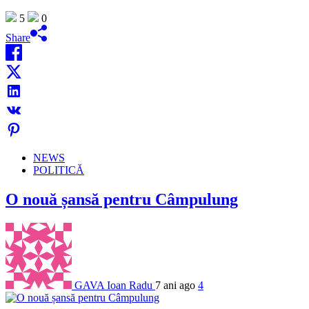
5
0
Share
NEWS
POLITICĂ
O nouă șansă pentru Câmpulung
GAVA Ioan Radu
7 ani ago
4