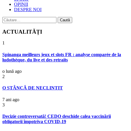
OPINII
DESPRE NOI
Caută
după:
ACTUALITĂȚI
1
Spinanga meilleurs jeux et slots FR : analyse comparée de la
ludothèque, du live et des retraits
o lună ago
2
O STÂNCĂ DE NECLINTIT
7 ani ago
3
Decizie controversată! CEDO deschide calea vaccinării
obligatorii împotriva COVID-19