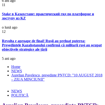
6 ani ago
11
Stake в Казахстане: практический гид по платформе и
доступу из KZ
o lună ago
12
Revolta e aproape de final! Rușii au preluat puterea:
Președintele Kazahstanului confirmă că militarii ruși au ocupat
obiectivele strategice ale țării
5 ani ago
Home
NEWS
Aurelian Pavelescu, președinte PNȚCD: ”10 AUGUST 2018
– ZIUA MINCIUNII”
NEWS
POLITICĂ