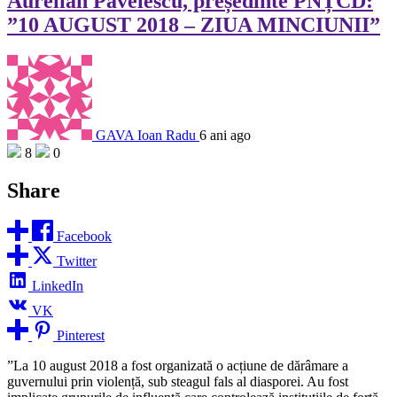
Aurelian Pavelescu, președinte PNȚCD:
”10 AUGUST 2018 – ZIUA MINCIUNII”
GAVA Ioan Radu
6 ani ago
8
0
Share
Facebook
Twitter
LinkedIn
VK
Pinterest
”La 10 august 2018 a fost organizată o acțiune de dărâmare a
guvernului prin violență, sub steagul fals al diasporei. Au fost