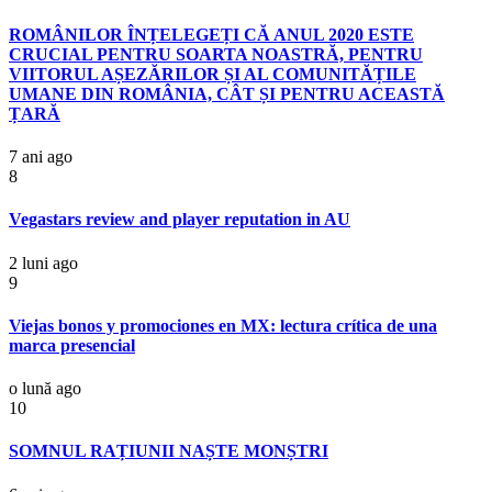
ROMÂNILOR ÎNȚELEGEȚI CĂ ANUL 2020 ESTE
CRUCIAL PENTRU SOARTA NOASTRĂ, PENTRU
VIITORUL AȘEZĂRILOR ȘI AL COMUNITĂȚILE
UMANE DIN ROMÂNIA, CÂT ȘI PENTRU ACEASTĂ
ȚARĂ
7 ani ago
8
Vegastars review and player reputation in AU
2 luni ago
9
Viejas bonos y promociones en MX: lectura crítica de una
marca presencial
o lună ago
10
SOMNUL RAȚIUNII NAȘTE MONȘTRI