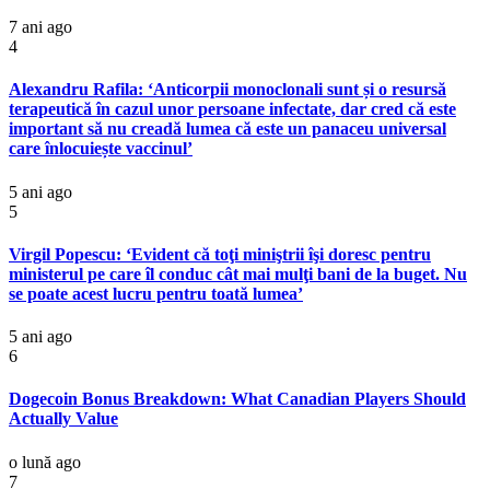
7 ani ago
4
Alexandru Rafila: ‘Anticorpii monoclonali sunt și o resursă
terapeutică în cazul unor persoane infectate, dar cred că este
important să nu creadă lumea că este un panaceu universal
care înlocuiește vaccinul’
5 ani ago
5
Virgil Popescu: ‘Evident că toţi miniştrii îşi doresc pentru
ministerul pe care îl conduc cât mai mulţi bani de la buget. Nu
se poate acest lucru pentru toată lumea’
5 ani ago
6
Dogecoin Bonus Breakdown: What Canadian Players Should
Actually Value
o lună ago
7