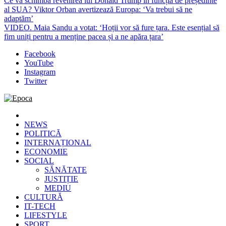
Ce va schimba revenirea lui Donald Trump în funcția de președinte
al SUA? Viktor Orban avertizează Europa: ‘Va trebui să ne
adaptăm’
VIDEO. Maia Sandu a votat: ‘Hoții vor să fure țara. Este esențial să
fim uniți pentru a menține pacea și a ne apăra țara’
Facebook
YouTube
Instagram
Twitter
Epoca
Cele mai noi știri online din România
NEWS
POLITICĂ
INTERNAȚIONAL
ECONOMIE
SOCIAL
SĂNĂTATE
JUSTIȚIE
MEDIU
CULTURĂ
IT-TECH
LIFESTYLE
SPORT