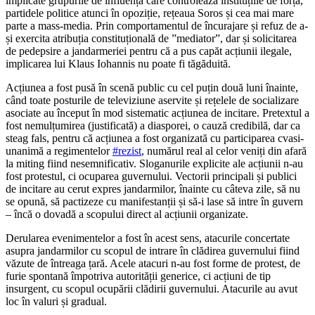
implicate grupurile de influență care controlează instituțiile de forță,
partidele politice atunci în opoziție, rețeaua Soros și cea mai mare
parte a mass-media. Prin comportamentul de încurajare și refuz de a-
și exercita atribuția constituțională de ”mediator”, dar și solicitarea
de pedepsire a jandarmeriei pentru că a pus capăt acțiunii ilegale,
implicarea lui Klaus Iohannis nu poate fi tăgăduită.
Acțiunea a fost pusă în scenă public cu cel puțin două luni înainte,
când toate posturile de televiziune aservite și rețelele de socializare
asociate au început în mod sistematic acțiunea de incitare. Pretextul a
fost nemulțumirea (justificată) a diasporei, o cauză credibilă, dar ca
steag fals, pentru că acțiunea a fost organizată cu participarea cvasi-
unanimă a regimentelor
#
rezist
, numărul real al celor veniți din afară
la miting fiind nesemnificativ. Sloganurile explicite ale acțiunii n-au
fost protestul, ci ocuparea guvernului. Vectorii principali și publici
de incitare au cerut expres jandarmilor, înainte cu câteva zile, să nu
se opună, să pactizeze cu manifestanții și să-i lase să intre în guvern
– încă o dovadă a scopului direct al acțiunii organizate.
Derularea evenimentelor a fost în acest sens, atacurile concertate
asupra jandarmilor cu scopul de intrare în clădirea guvernului fiind
văzute de întreaga țară. Acele atacuri n-au fost forme de protest, de
furie spontană împotriva autorității generice, ci acțiuni de tip
insurgent, cu scopul ocupării clădirii guvernului. Atacurile au avut
loc în valuri și gradual.