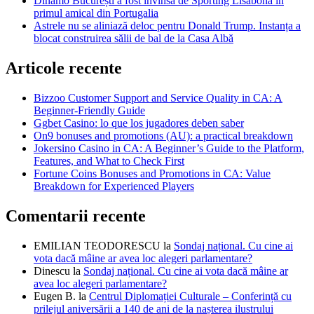
Dinamo București a fost învinsă de Sporting Lisabona în
primul amical din Portugalia
Astrele nu se aliniază deloc pentru Donald Trump. Instanța a
blocat construirea sălii de bal de la Casa Albă
Articole recente
Bizzoo Customer Support and Service Quality in CA: A
Beginner-Friendly Guide
Ggbet Casino: lo que los jugadores deben saber
On9 bonuses and promotions (AU): a practical breakdown
Jokersino Casino in CA: A Beginner’s Guide to the Platform,
Features, and What to Check First
Fortune Coins Bonuses and Promotions in CA: Value
Breakdown for Experienced Players
Comentarii recente
EMILIAN TEODORESCU
la
Sondaj național. Cu cine ai
vota dacă mâine ar avea loc alegeri parlamentare?
Dinescu
la
Sondaj național. Cu cine ai vota dacă mâine ar
avea loc alegeri parlamentare?
Eugen B.
la
Centrul Diplomației Culturale – Conferință cu
prilejul aniversării a 140 de ani de la nașterea ilustrului