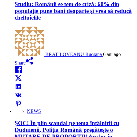
Studiu: Românii se tem de criză: 60% din
populație pune bani deoparte și vrea să reducă
cheltuielile
BRATILOVEANU Rucsana
6 ani ago
Share
NEWS
ȘOC! În plin scandal pe tema întâlnirii cu
Duduienii, Poliția Română pregătește o
MUTARE DE PROPORȚII! Are loc în