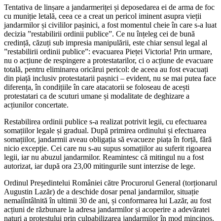
Tentativa de linșare a jandarmeriței și deposedarea ei de arma de foc
cu muniție letală, ceea ce a creat un pericol iminent asupra vieții
jandarmilor și civililor pașinici, a fost momentul cheie în care s-a luat
decizia ”restabilirii ordinii publice”. Ce nu înțeleg cei de bună
credință, căzuți sub impresia manipulării, este chiar sensul legal al
”restabilirii ordinii publice”: evacuarea Pieței Victoria! Prin urmare,
nu o acțiune de respingere a protestatarilor, ci o acțiune de evacuare
totală, pentru eliminarea oricărui pericol: de aceea au fost evacuați
din piață inclusiv protestatarii pașnici – evident, nu se mai putea face
diferența, în condițiile în care atacatorii se foloseau de acești
protestatari ca de scuturi umane și modalitate de deghizare a
acțiunilor concertate.
Restabilirea ordinii publice s-a realizat potrivit legii, cu efectuarea
somațiilor legale și gradual. După primirea ordinului și efectuarea
somațiilor, jandarmii aveau obligația să evacueze piața în forță, fără
nicio excepție. Cei care nu s-au supus somațiilor au suferit rigoarea
legii, iar nu abuzul jandarmilor. Reamintesc că mitingul nu a fost
autorizat, iar după ora 23,00 mitingurile sunt interzise de lege.
Ordinul Președintelui României către Procurorul General (torționarul
Augustin Lazăr) de a deschide dosar penal jandarmilor, situație
nemaiîntâlnită în ultimii 30 de ani, și conformarea lui Lazăr, au fost
acțiuni de răzbunare la adresa jandarmilor și acoperire a adevăratei
naturi a protestului prin culpabilizarea jandarmilor în mod mincinos.