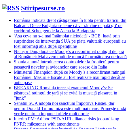
Stiripesurse.ro
România indicată drept câștigătoare în lupta pentru traficul din
Balcani: De ce Bulgaria se teme că va rămâne o 'pată gri' pe
coridorul Schengen de la Atena la Budapesta
'Așa ceva nu s-a mai întâmplat niciodată' - BCE, luată prin
surprindere de intervenția SUA pe piața valutară: europenii au
fost informați abia după operațiune
Nicușor Dan, după ce Moody’s a reconfirmat rantigul de țară
al României: Mai avem mult de muncă în următoarea perioadă
Spania anunță introducerea controalelor la frontieră pentru
pasagerii navelor și avioanelor care sosesc din Italia
Ministerul Finanțelor, după ce Moody’s a reconfirmat ratingul
României: Măsurile fiscale au fost realizate mai rapid decât se
anticipase
BREAKING România trece și examenul Moody’s: Se
păstrează ratingul de țară și se evită la mustață plasarea în
”junk”
Senatul SUA adoptă noi sancțiuni împotriva Rusiei, dar
pentru Donald Trump miza este mult mai mare: Primește undă
verde pentru a impune tarifele mult dorite
Interim PM: Ad hoc PSD-AUR alliance risks jeopardising
PNRR milestones with amendments