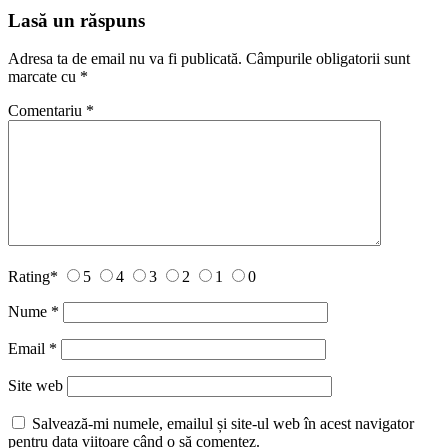
Lasă un răspuns
Adresa ta de email nu va fi publicată.
Câmpurile obligatorii sunt
marcate cu
*
Comentariu
*
Rating
*
5
4
3
2
1
0
Nume
*
Email
*
Site web
Salvează-mi numele, emailul și site-ul web în acest navigator
pentru data viitoare când o să comentez.