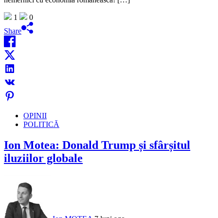
1
0
Share
OPINII
POLITICĂ
Ion Motea: Donald Trump și sfârșitul
iluziilor globale