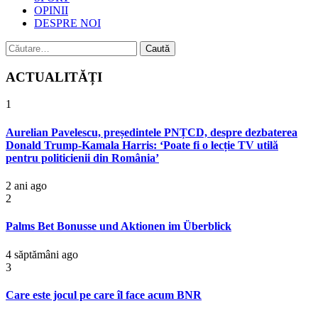
OPINII
DESPRE NOI
Caută
după:
ACTUALITĂȚI
1
Aurelian Pavelescu, președintele PNȚCD, despre dezbaterea
Donald Trump-Kamala Harris: ‘Poate fi o lecție TV utilă
pentru politicienii din România’
2 ani ago
2
Palms Bet Bonusse und Aktionen im Überblick
4 săptămâni ago
3
Care este jocul pe care îl face acum BNR