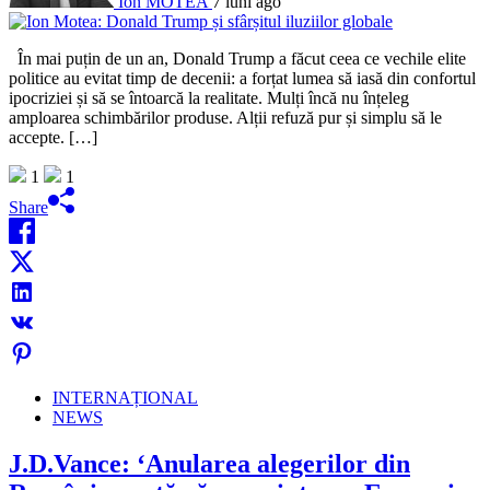
Ion MOTEA
7 luni ago
În mai puțin de un an, Donald Trump a făcut ceea ce vechile elite
politice au evitat timp de decenii: a forțat lumea să iasă din confortul
ipocriziei și să se întoarcă la realitate. Mulți încă nu înțeleg
amploarea schimbărilor produse. Alții refuză pur și simplu să le
accepte. […]
1
1
Share
INTERNAȚIONAL
NEWS
J.D.Vance: ‘Anularea alegerilor din