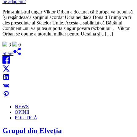
Prim-ministrul ungar Viktor Orban a declarat că Europa va trebui să
își regândească sprijinul acordat Ucrainei dacă Donald Trump va fi
ales președinte al Statelor Unite. Acesta a subliniat că Bătrânul
Continent „nu va putea suporta singur povara războiului”. Viktor
Orban se opune ajutorului militar pentru Ucraina și a […]
3
0
Share
NEWS
OPINII
POLITICĂ
Grupul din Elveția