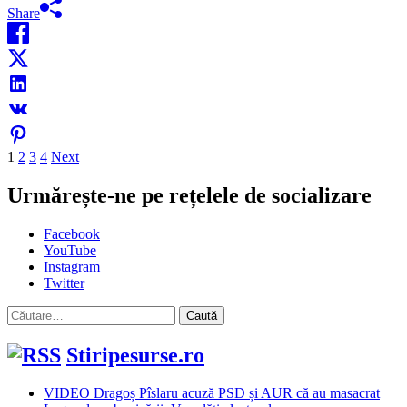
Share
Paginație
1
2
3
4
Next
articole
Urmărește-ne pe rețelele de socializare
Facebook
YouTube
Instagram
Twitter
Caută
după:
Stiripesurse.ro
VIDEO Dragoș Pîslaru acuză PSD și AUR că au masacrat