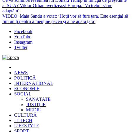
Ce va schimba revenirea lui Donald Trump în funcția de președinte
al SUA? Viktor Orban avertizează Europa: ‘Va trebui să ne
adaptăm’
VIDEO. Maia Sandu a votat: ‘Hoții vor să fure țara. Este esențial să
fim uniți pentru a menține pacea și a ne apăra țara’
Facebook
YouTube
Instagram
Twitter
Epoca
Cele mai noi știri online din România
NEWS
POLITICĂ
INTERNAȚIONAL
ECONOMIE
SOCIAL
SĂNĂTATE
JUSTIȚIE
MEDIU
CULTURĂ
IT-TECH
LIFESTYLE
SPORT