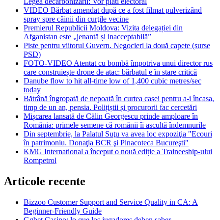
Legea decarbonizării: Vor plăti electoral
VIDEO Bărbat amendat după ce a fost filmat pulverizând
spray spre câinii din curţile vecine
Premierul Republicii Moldova: Vizita delegației din
Afganistan este „jenantă și inacceptabilă”
Piste pentru viitorul Guvern. Negocieri la două capete (surse
PSD)
FOTO-VIDEO Atentat cu bombă împotriva unui director rus
care construiește drone de atac: bărbatul e în stare critică
Danube flow to hit all-time low of 1,400 cubic metres/sec
today
Bătrână îngropată de nepoată în curtea casei pentru a-i încasa,
timp de un an, pensia. Polițiștii și procurorii fac cercetări
Mișcarea lansată de Călin Georgescu prinde amploare în
România: primele semene că românii îi ascultă îndemnurile
Din septembrie, la Palatul Suţu va avea loc expoziţia "Ecouri
în patrimoniu. Donaţia BCR şi Pinacoteca Bucureşti"
KMG International a început o nouă ediție a Traineeship-ului
Rompetrol
Articole recente
Bizzoo Customer Support and Service Quality in CA: A
Beginner-Friendly Guide
Ggbet Casino: lo que los jugadores deben saber