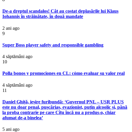
De-a dreptul scandalos! Cât au costat deplasările lui Klaus
Iohannis în străinătate, în două mandate
2 ani ago
9
Super Boss player safety and responsible gambling
4 săptămâni ago
10
Polla bonos y promociones en CL: cómo evaluar su valor real
4 săptămâni ago
11
Daniel Ghiță, ieșire furibundă: ‘Guvernul PNL – USR PLUS
este nu doar penal, pușcăriaș, evazionist, puțin alcoolic și, până
la proba contrarie pe care Cîțu încă nu a produs-o, chiar
afumat de-a binelea’
5 ani ago