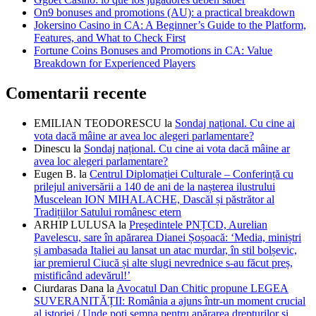
On9 bonuses and promotions (AU): a practical breakdown
Jokersino Casino in CA: A Beginner’s Guide to the Platform,
Features, and What to Check First
Fortune Coins Bonuses and Promotions in CA: Value
Breakdown for Experienced Players
Comentarii recente
EMILIAN TEODORESCU
la
Sondaj național. Cu cine ai
vota dacă mâine ar avea loc alegeri parlamentare?
Dinescu
la
Sondaj național. Cu cine ai vota dacă mâine ar
avea loc alegeri parlamentare?
Eugen B.
la
Centrul Diplomației Culturale – Conferință cu
prilejul aniversării a 140 de ani de la nașterea ilustrului
Muscelean ION MIHALACHE, Dascăl și păstrător al
Tradițiilor Satului românesc etern
ARHIP LULUSA
la
Președintele PNȚCD, Aurelian
Pavelescu, sare în apărarea Dianei Șoșoacă: ‘Media, miniștri
și ambasada Italiei au lansat un atac murdar, în stil bolșevic,
iar premierul Ciucă și alte slugi nevrednice s-au făcut preș,
mistificând adevărul!’
Ciurdaras Dana
la
Avocatul Dan Chitic propune LEGEA
SUVERANITĂȚII: România a ajuns într-un moment crucial
al istoriei / Unde poți semna pentru apărarea drepturilor și