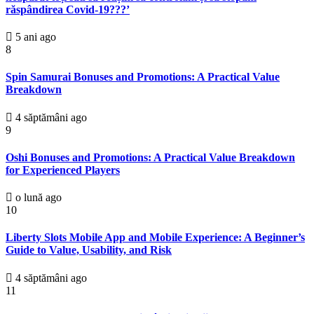
răspândirea Covid-19???’
5 ani ago
8
Spin Samurai Bonuses and Promotions: A Practical Value
Breakdown
4 săptămâni ago
9
Oshi Bonuses and Promotions: A Practical Value Breakdown
for Experienced Players
o lună ago
10
Liberty Slots Mobile App and Mobile Experience: A Beginner’s
Guide to Value, Usability, and Risk
4 săptămâni ago
11