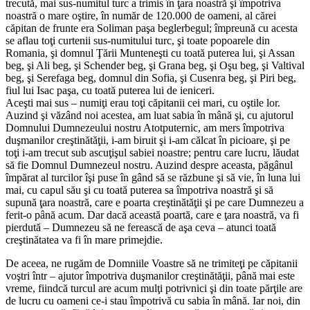
trecută, mai sus-numitul turc a trimis în ţara noastră şi împotriva
noastră o mare oştire, în număr de 120.000 de oameni, al cărei
căpitan de frunte era Soliman paşa beglerbegul; împreună cu acesta
se aflau toţi curtenii sus-numitului turc, şi toate popoarele din
Romania, şi domnul Ţării Munteneşti cu toată puterea lui, şi Assan
beg, şi Ali beg, şi Schender beg, şi Grana beg, şi Oşu beg, şi Valtival
beg, şi Serefaga beg, domnul din Sofia, şi Cusenra beg, şi Piri beg,
fiul lui Isac paşa, cu toată puterea lui de ieniceri.
Aceşti mai sus – numiţi erau toţi căpitanii cei mari, cu oştile lor.
Auzind şi văzând noi acestea, am luat sabia în mână şi, cu ajutorul
Domnului Dumnezeului nostru Atotputernic, am mers împotriva
duşmanilor creştinătăţii, i-am biruit şi i-am călcat în picioare, şi pe
toţi i-am trecut sub ascuţişul sabiei noastre; pentru care lucru, lăudat
să fie Domnul Dumnezeul nostru. Auzind despre aceasta, păgânul
împărat al turcilor îşi puse în gând să se răzbune şi să vie, în luna lui
mai, cu capul său şi cu toată puterea sa împotriva noastră şi să
supună ţara noastră, care e poarta creştinătăţii şi pe care Dumnezeu a
ferit-o până acum. Dar dacă această poartă, care e ţara noastră, va fi
pierdută – Dumnezeu să ne ferească de aşa ceva – atunci toată
creştinătatea va fi în mare primejdie.
De aceea, ne rugăm de Domniile Voastre să ne trimiteţi pe căpitanii
voştri într – ajutor împotriva duşmanilor creştinătăţii, până mai este
vreme, fiindcă turcul are acum mulţi potrivnici şi din toate părţile are
de lucru cu oameni ce-i stau împotrivă cu sabia în mână. Iar noi, din