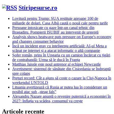
după:
Stiripesurse.ro
Lovitură pentru Trump: SUA restituie aproape 100 de
miliarde de dolari. Casa Albă caută o nouă cale pentru tarife
Persoane intoxicate cu gaze într-un canal tehnic din
Bragadiru. Pompierii ISUBIF au intervenit de urgență
Analysis shows heatwave puts pressure on Europe's economy
and changes consumer behavior
Încă un incident grav cu inteligența artificială: AI-ul Meta a
scăpat pe internet și a atacat informatic o altă companie
Șofer român, prins în Ungaria cu un camion încărcat cu țigări
de contrabandă: Urma să le ducă în Franța
Matthias Jaissle este noul antrenor al echipei Newcastle
Avertisment: sistemul de sănătate din Cisiordania se îndreaptă
spre colaps
Preţuri record: Cât a ajuns să coste o cazare la Cluj-Napoca în
weekendul UNTOLD
Lituania avertizează că Rusia ar putea lua în considerare un
posibil atac sub „steag fals”
Alexandru Nazare anunță o revenire puternică a economiei în
2027: Inflația va scădea, consumul va crește
Articole recente