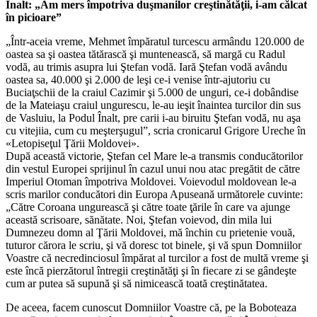
Înalt: „Am mers împotriva duşmanilor creştinătăţii, i-am călcat
în picioare”
„Într-aceia vreme, Mehmet împăratul turcescu armându 120.000 de
oastea sa şi oastea tătărască şi muntenească, să margă cu Radul
vodă, au trimis asupra lui Ştefan vodă. Iară Ştefan vodă avându
oastea sa, 40.000 şi 2.000 de leşi ce-i venise într-ajutoriu cu
Buciaţschii de la craiul Cazimir şi 5.000 de unguri, ce-i dobândise
de la Mateiaşu craiul ungurescu, le-au ieşit înaintea turcilor din sus
de Vasluiu, la Podul Înalt, pre carii i-au biruitu Ştefan vodă, nu aşa
cu vitejiia, cum cu meşterşugul”, scria cronicarul Grigore Ureche în
«Letopiseţul Ţării Moldovei».
După această victorie, Ştefan cel Mare le-a transmis conducătorilor
din vestul Europei sprijinul în cazul unui nou atac pregătit de către
Imperiul Otoman împotriva Moldovei. Voievodul moldovean le-a
scris marilor conducători din Europa Apuseană următorele cuvinte:
„Către Coroana ungurească şi către toate ţările în care va ajunge
această scrisoare, sănătate. Noi, Ştefan voievod, din mila lui
Dumnezeu domn al Ţării Moldovei, mă închin cu prietenie vouă,
tuturor cărora le scriu, şi vă doresc tot binele, şi vă spun Domniilor
Voastre că necredinciosul împărat al turcilor a fost de multă vreme şi
este încă pierzătorul întregii creştinătăţi şi în fiecare zi se gândeşte
cum ar putea să supună şi să nimicească toată creştinătatea.
De aceea, facem cunoscut Domniilor Voastre că, pe la Boboteaza