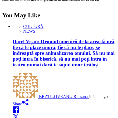
You May Like
CULTURĂ
NEWS
Dorel Vișan: Drumul omenirii de la această oră,
fie că le place unora, fie că nu le place, se
îndreaptă spre animalizarea omului. Să nu mai
poţi intra în biserică, să nu mai poţi intra în
teatru numai dacă te supui unor ticăloşi
BRATILOVEANU Rucsana
5 ani ago
Share