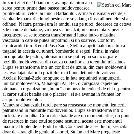
In zorii zilei de 10 ianuarie, avangarda otomana
zarea pentru prima data oastea moldoveneasca
printre aburii cetosi ai luncii Barladului. Armata dusmana era deja
slabita de marsurile lungi peste care se adauga lipsa alimentelor si a
odihnei. Natura parca-i ura la randul sau pe turci, deoarece cu cateva
zile inainte de batalie, vremea s-a incalzit, in consecinta zapezile
incepusera sa se topeasca transformand lunca intr-o mlastina
vascoasa in care se putea impotmoli si un soarece. Conform
cronicarului turc Kemal Pasa Zade, Stefan a oprit inaintarea turca
tragand in acestia cu tunuri, bombarde si sageti. Prinsi in valea
inconjurata de paduri, otomanii nu se pot replia sa inconjoare
pozitiile moldovenesti din cauza copacilor si a terenului mlastinos.
Lupta se transforma intr-un conflict de uzura, din care moldovenii
ies avantajati datorita pozitiilor mai bune detinute de voievod.
Acelasi Kemal-Zade ne spune ca in fata neputintei strapungerii
liniilor moldovensti, Mihaloglu Ali-Bei, o curajoasa capetenie
otomana a organizat un „buluc” compus din ieniceri de elita „pentru
al caror suflet batalia era o placere”, si s-a avantat in fruntea lor
asupra moldovenilor.
Manevra albanezului turcit pare sa reuseasca pe moment, ienicerii
patrunzand in randurile moldovenilor. Lupta se transforma intr-o
inclestare cumplita. Cum orice batalie are un moment critic, un punct
de rascruce in care totul se poate rasturna, acesta este momentul
maxim al luptei de la Podul inalt. Constient de acest lucru, sesizabil
doar de strategii de geniu ai istoriei, Stefan cel Mare pregateste