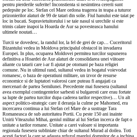
pentru pierderile suferite! Inconstienta si nesimtirea cererii sunt
pedepsite pe loc. Stefan cel Mare ordona tragerea in teapa a tuturor
prizonierilor alaturi de 99 de tatari din solie. Fiul hanului este taiat pe
loc in bucati. Supravietuitorului i se taie nasul si urechile si este
trimis calare inapoi la Hoarda de Aur sa povesteasca hanului
ultimele noutati…
Turcii se dovedesc, la randul lor, la fel de grei de cap… Cuceritorul
Bizantului vedea in Moldova principalul obstacol in invadarea
Europei. In plus, ocuparea Moldovei permitea turcilor supunerea
definitiva a Hoardei de Aur alaturi de consolidarea unei viitoare
aliante cu tatarii care i-ar fi ajutat pe otomani pe baza religiei
comune. Nu in ultimul rand, sultanul vedea in bogatul voievodat
romanesc, o baza de operatiuni militare, un izvor de resurse
economice si de luptatori valorosi care puteau fi angajati ca
mercenari de partea Semilunei. Precedente mai fusesera (sultanul
avea exemplul contingentelor sarbesti si bulgaresti care erau fortate
sa lupte de partea turcilor dupa caderea tarilor respective)… Un alt
aspect politico-strategic care il deranja la culme pe Mahomed, era
incercarea continua a lui Stefan cel Mare de a sustrage Tara
Romaneasca de sub autoritatea Portii. Cu peste 150 ani inainte
Unirii Viteazului Mihai, geniul militar al lui Stefan incerca de fapt o
unitate a tarilor romane. Unitate a carei valoare si importanta
regionala fusesera subliniate chiar de sultanul Murad al doilea. Toti
acesti factori la care se adauga refuzul marelui domnitor de a inchina