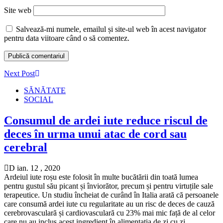
Site web
Salvează-mi numele, emailul și site-ul web în acest navigator
pentru data viitoare când o să comentez.
Next Post
SĂNĂTATE
SOCIAL
Consumul de ardei iute reduce riscul de
deces în urma unui atac de cord sau
cerebral
D ian. 12 , 2020
Ardeiul iute roșu este folosit în multe bucătării din toată lumea
pentru gustul său picant și înviorător, precum și pentru virtuțile sale
terapeutice. Un studiu încheiat de curând în Italia arată că persoanele
care consumă ardei iute cu regularitate au un risc de deces de cauză
cerebrovasculară și cardiovasculară cu 23% mai mic față de al celor
care nu au inclus acest ingredient în alimentația de zi cu zi.