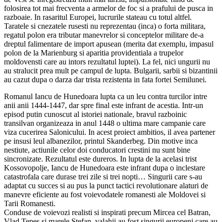
folosirea tot mai frecventa a armelor de foc si a prafului de pusca in
razboaie. In rasaritul Europei, lucrurile stateau cu totul altfel.
Taratele si cnezatele rusesti nu reprezentau (inca) o forta militara,
regatul polon era tributar manevrelor si conceptelor militare de-a
dreptul falimentare de import apusean (merita dat exemplu, impasul
polon de la Marienburg si aparitia providentiala a trupelor
moldovensti care au intors rezultatul luptei). La fel, nici ungurii nu
au stralucit prea mult pe campul de lupta. Bulgarii, sarbii si bizantinii
au cazut dupa o darza dar trista rezistenta in fata fortei Semilunei.
Romanul Iancu de Hunedoara lupta ca un leu contra turcilor intre
anii anii 1444-1447, dar spre final este infrant de acestia. Intr-un
episod putin cunoscut al istoriei nationale, bravul razboinic
transilvan organizeaza in anul 1448 o ultima mare campanie care
viza cucerirea Salonicului. In acest proiect ambitios, il avea partener
pe insusi leul albanezilor, printul Skanderbeg. Din motive inca
nestiute, actiunile celor doi conducatori crestini nu sunt bine
sincronizate. Rezultatul este dureros. In lupta de la acelasi trist
Kossovopolje, Iancu de Hunedoara este infrant dupa o inclestare
catastrofala care durase trei zile si trei nopti… Singurii care s-au
adaptat cu succes si au pus la punct tactici revolutionare alaturi de
manevre eficiente au fost voievodatele romanesti ale Moldovei si
Tarii Romanesti.
Conduse de voievozi realisti si inspirati precum Mircea cel Batran,
Vlad Tepes si marele Stefan, valahii au fost singurii europeni care au