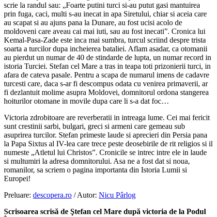
scrie la randul sau: „Foarte putini turci si-au putut gasi mantuirea
prin fuga, caci, multi s-au inecat in apa Siretului, chiar si aceia care
au scapat si au ajuns pana la Dunare, au fost ucisi acolo de
moldoveni care aveau cai mai iuti, sau au fost inecati”. Cronica lui
Kemal-Pasa-Zade este inca mai sumbra, turcul scriind despre trista
soarta a turcilor dupa incheierea bataliei. Aflam asadar, ca otomanii
au pierdut un numar de 40 de stindarde de lupta, un numar record in
istoria Turciei. Stefan cel Mare a tras in teapa toti prizonierii turci, in
afara de cateva pasale. Pentru a scapa de numarul imens de cadavre
turcesti care, daca s-ar fi descompus odata cu venirea primaverii, ar
fi dezlantuit molime asupra Moldovei, domnitorul ordona stangerea
hoiturilor otomane in movile dupa care li s-a dat foc…
Victoria zdrobitoare are reverberatii in intreaga lume. Cei mai fericit
sunt crestinii sarbi, bulgari, greci si armeni care gemeau sub
asuprirea turcilor. Stefan primeste laude si aprecieri din Persia pana
la Papa Sixtus al IV-lea care trece peste deosebirile de rit religios si il
numeste „Atletul lui Christos”. Cronicile se intrec intre ele in laude
si multumiri la adresa domnitorului. Asa ne a fost dat si noua,
romanilor, sa scriem o pagina importanta din Istoria Lumii si
Europei!
Preluare:
descopera.ro
/ Autor:
Nicu Pârlog
Scrisoarea scrisă de Ştefan cel Mare după victoria de la Podul