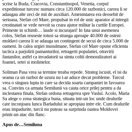
scrise la Buda, Cracovia, Constantinopol, Venetia, corpul
expeditionar turcesc numara circa 120.000 de razbonici, carora li se
adaugau alte zeci de mii de auxiliari. Amenintarea era deosebit de
serioasa, Stefan cel Mare, propulsat in rol de unic aparator al intregii
crestinatati se vede nevoit sa ceara ajutor militar la curtile Europei.
Primeste in schimb… laude si incurajari! In fata unui asemenea
colos, Stefan reuseste totusi sa stranga aproape 40.000 de osteni
moldavi carora li se adauga un contingent de secui de circa 5.000 de
oameni. In calea urgiei musulmane, Stefan cel Mare opune eficienta
tactica a parjolirii pamanturilor, retragerii populatiei, otravirii
fantanilor, astfel ca invadatorii sa simta coltii demoralizatori ai
foamei, setei si molimelor.
Soliman Pasa vrea sa termine treaba repede. Strateg iscusit, el isi da
seama ca un razboi de uzura nu i-ar aduce decat probleme. Turcul
vrea o singura lupta in care sa decida soarta campaniei in favoarea
sa. Convins ca armata Semilunii va cauta orice prilej pentru a da
inclestarea finala, Stefan ordona retragerea spre Vaslui. Acolo, Maria
Sa alege o zona strategica buna, situata intr-un loc unde dealurile
care inconjoara lunca Barladului se apropiau intre ele. Cum dealurile
erau impadurite, turcii nu puteau sa surprinda oastea Moldovei
printr-un atac din flanc.
Apus de…Semiluna