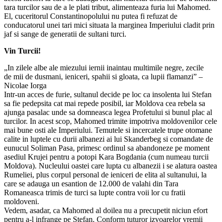
tara turcilor sau de a le plati tribut, alimenteaza furia lui Mahomed.
El, cuceritorul Constantinopolului nu putea fi refuzat de
conducatorul unei tari mici situata la marginea Imperiului cladit prin
jaf si sange de generatii de sultani turci.
Vin Turcii!
„In zilele albe ale miezului iernii inaintau multimile negre, zecile
de mii de dusmani, ieniceri, spahii si gloata, ca lupii flamanzi” –
Nicolae Iorga
Intr-un acces de furie, sultanul decide pe loc ca insolenta lui Stefan
sa fie pedepsita cat mai repede posibil, iar Moldova cea rebela sa
ajunga pasalac unde sa domneasca legea Profetului si bunul plac al
turcilor. In acest scop, Mahomed trimite impotriva moldovenilor cele
mai bune osti ale Imperiului. Temutele si incercatele trupe otomane
calite in luptele cu durii albanezi ai lui Skanderbeg si comandate de
eunucul Soliman Pasa, primesc ordinul sa abandoneze pe moment
asediul Krujei pentru a potopi Kara Bogdania (cum numeau turcii
Moldova). Nucleului oastei care lupta cu albanezii i se alatura oastea
Rumeliei, plus corpul personal de ieniceri de elita al sultanului, la
care se adauga un esantion de 12.000 de valahi din Tara
Romaneasca trimis de turci sa lupte contra voii lor cu fratii
moldoveni.
Vedem, asadar, ca Mahomed al doilea nu a precupetit niciun efort
pentru a-l infrange pe Stefan. Conform tuturor izvoarelor vremii