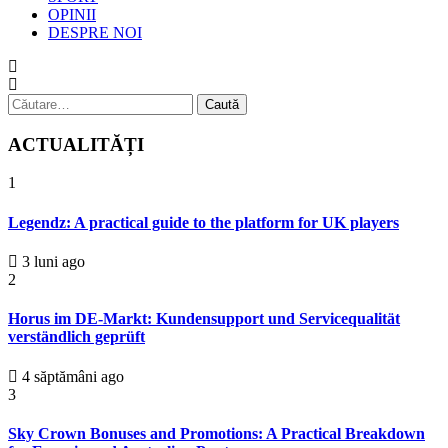
OPINII
DESPRE NOI
Caută
după:
ACTUALITĂȚI
1
Legendz: A practical guide to the platform for UK players
3 luni ago
2
Horus im DE-Markt: Kundensupport und Servicequalität
verständlich geprüft
4 săptămâni ago
3
Sky Crown Bonuses and Promotions: A Practical Breakdown