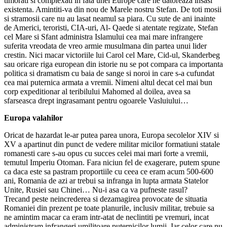
timorati si complexati in fata unei Europe care ne datoreaza insasi
existenta. Amintiti-va din nou de Marele nostru Stefan. De toti mosii
si stramosii care nu au lasat neamul sa piara. Cu sute de ani inainte
de Americi, teroristi, CIA-uri, Al- Qaede si atentate regizate, Stefan
cel Mare si Sfant administra Islamului cea mai mare infrangere
suferita vreodata de vreo armie musulmana din partea unui lider
crestin. Nici macar victoriile lui Carol cel Mare, Cid-ul, Skanderbeg
sau oricare riga european din istorie nu se pot compara ca importanta
politica si dramatism cu baia de sange si noroi in care s-a cufundat
cea mai puternica armata a vremii. Nimeni altul decat cel mai bun
corp expeditionar al teribilului Mahomed al doilea, avea sa
sfarseasca drept ingrasamant pentru ogoarele Vasluiului…
Europa valahilor
Oricat de hazardat le-ar putea parea unora, Europa secolelor XIV si
XV a apartinut din punct de vedere militar micilor formatiuni statale
romanesti care s-au opus cu succes celei mai mari forte a vremii,
temutul Imperiu Otoman. Fara niciun fel de exagerare, putem spune
ca daca este sa pastram proportiile cu ceea ce eram acum 500-600
ani, Romania de azi ar trebui sa infranga in lupta armata Statelor
Unite, Rusiei sau Chinei… Nu-i asa ca va pufneste rasul?
Trecand peste neincrederea si dezamagirea provocate de situatia
Romaniei din prezent pe toate planurile, inclusiv militar, trebuie sa
ne amintim macar ca eram intr-atat de neclintiti pe vremuri, incat
administram infrangeri umilitoare puternicilor lumii. Iar celor care nu