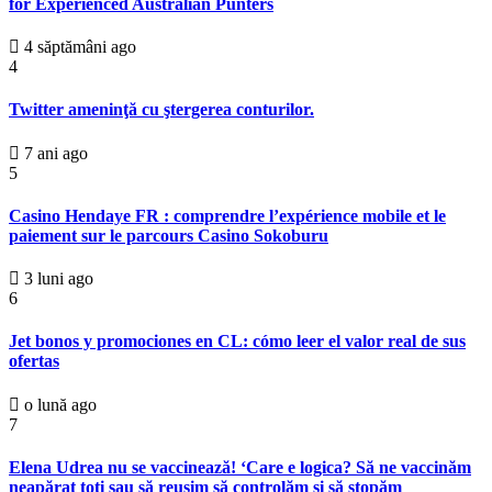
for Experienced Australian Punters
4 săptămâni ago
4
Twitter ameninţă cu ştergerea conturilor.
7 ani ago
5
Casino Hendaye FR : comprendre l’expérience mobile et le
paiement sur le parcours Casino Sokoburu
3 luni ago
6
Jet bonos y promociones en CL: cómo leer el valor real de sus
ofertas
o lună ago
7
Elena Udrea nu se vaccinează! ‘Care e logica? Să ne vaccinăm
neapărat toți sau să reușim să controlăm și să stopăm