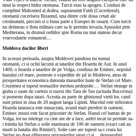
tinut la respect hidra otomana. Turcii erau la apogeu. Condusi de
cumplitul Mahomed al doilea, supranumit Fatih (Cuceritorul),
otomanii cucerisera Bizantul, una dintre cele doua cetati ale
crestinatatii, precum si o buna parte a Europei de rasarit. Cum turcii
nu detineau o flota militara care sa le permita invazia Apusului prin
Mediterana, in drumul ordiilor spre Roma nu mai stateau decat
voievodatele romanesti…
Moldova dacilor liberi
In aceeasi perioada, asupra Moldovei pandeau nu numai
otomanii, ci si ochii lacomi ai tatarilor din Hoarda de Aur. In anul
1469, o hoarda a tatarilor de pe Volga, condusa de Eminec, nepotul
hanului cel mare, porneste o expeditie de jaf in Moldova, atras de
prosperitatea economica datorata masurilor luate de Stefan cel Mare.
Cruzimea si tupeul nomazilor meritau pedepsite.… Stefan strange in
graba o oaste de curteni si razesi din Tara de Sus (actuala Bucovina)
si porneste dupa tatari. Acestia au parte de ghinionul vietii lor, cand
sunt prinsi in ziua de 20 august langa Lipinti. Macelul este infiorator.
Hoarda tatarasca este masacrata, avand mari pierderi in oameni,
Eminec insusi este facut prizonier de Stefan. Hanul cel batran de pe
Volga, tot nu intelege cu cine are de a face, astfel incat isi permite sa-
i trimita lui Stefan o solie manioasa de 100 de oameni (exact cati au
murit la batalia din Rimini!). Solie care are tupeul sa-i ceara lui
Stefan nu doar eliberarea prizonierilor tatari ci si …despagubiri