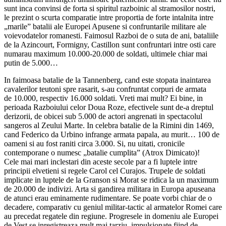
sunt inca convinsi de forta si spiritul razboinic al stramosilor nostri,
le prezint o scurta comparatie intre proportia de forte intalnita intre
„marile” batalii ale Europei Apusene si confruntarile militare ale
voievodatelor romanesti. Faimosul Razboi de o suta de ani, bataliile
de la Azincourt, Formigny, Castillon sunt confruntari intre osti care
numarau maximum 10.000-20.000 de soldati, ultimele chiar mai
putin de 5.000…
In faimoasa batalie de la Tannenberg, cand este stopata inaintarea
cavalerilor teutoni spre rasarit, s-au confruntat corpuri de armata
de 10.000, respectiv 16.000 soldati. Vreti mai mult? Ei bine, in
perioada Razboiului celor Doua Roze, efectivele sunt de-a dreptul
derizorii, de obicei sub 5.000 de actori angrenati in spectacolul
sangeros al Zeului Marte. In celebra batalie de la Rimini din 1469,
cand Federico da Urbino infrange armata papala, au murit… 100 de
oameni si au fost raniti circa 3.000. Si, nu uitati, cronicile
contemporane o numesc „batalie cumplita” (Atrox Dimicato)!
Cele mai mari inclestari din aceste secole par a fi luptele intre
principii elvetieni si regele Carol cel Curajos. Trupele de soldati
implicate in luptele de la Granson si Morat se ridica la un maximum
de 20.000 de indivizi. Arta si gandirea militara in Europa apuseana
de atunci erau eminamente rudimentare. Se poate vorbi chiar de o
decadere, comparativ cu geniul militar-tactic al armatelor Romei care
au precedat regatele din regiune. Progresele in domeniu ale Europei
de Vest se inregistreaza mult mai tarziu, impulsionate fiind de