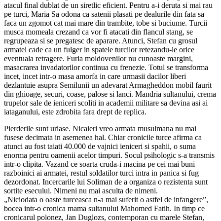
atacul final dublat de un siretlic eficient. Pentru a-i deruta si mai rau
pe turci, Maria Sa odona ca satenii plasati pe dealurile din fata sa
faca un zgomot cat mai mare din trambite, tobe si buciume. Turcii
musca momeala crezand ca vor fi atacati din flancul stang, se
regrupeaza si se pregatesc de aparare. Atunci, Stefan cu grosul
armatei cade ca un fulger in spatele turcilor retezandu-le orice
eventuala retragere. Furia moldovenilor nu cunoaste margini,
masacrarea invadatorilor continua cu frenezie. Totul se transforma
incet, incet intr-o masa amorfa in care urmasii dacilor liberi
dezlantuie asupra Semilunii un adevarat Armagheddon mobil faurit
din ghioage, securi, coase, palose si lanci. Mandria sultanului, crema
trupelor sale de ieniceri scoliti in academii militare sa devina asi ai
iataganului, este zdrobita fara drept de replica.
Pierderile sunt uriase. Nicaieri vreo armata musulmana nu mai
fusese decimata in asemenea hal. Chiar cronicile turce afirma ca
atunci au fost taiati 40.000 de vajnici ieniceri si spahii, o suma
enorma pentru oamenii acelor timpuri. Socul psihologic s-a transmis
intr-o clipita. Vazand ce soarta cruda-i macina pe cei mai buni
razboinici ai armatei, restul soldatilor turci intra in panica si fug
dezordonat. Incercarile lui Soliman de a organiza o rezistenta sunt
sortite esecului. Nimeni nu mai asculta de nimeni.
„Niciodata o oaste turceasca n-a mai suferit o astfel de infangere”,
bocea intr-o cronica mama sultanului Mahomed Fatih. In timp ce
cronicarul polonez, Jan Duglozs, contemporan cu marele Stefan,