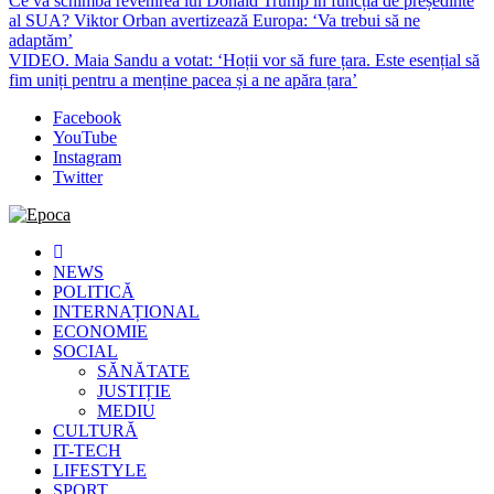
Ce va schimba revenirea lui Donald Trump în funcția de președinte
al SUA? Viktor Orban avertizează Europa: ‘Va trebui să ne
adaptăm’
VIDEO. Maia Sandu a votat: ‘Hoții vor să fure țara. Este esențial să
fim uniți pentru a menține pacea și a ne apăra țara’
Facebook
YouTube
Instagram
Twitter
Epoca
Cele mai noi știri online din România
NEWS
POLITICĂ
INTERNAȚIONAL
ECONOMIE
SOCIAL
SĂNĂTATE
JUSTIȚIE
MEDIU
CULTURĂ
IT-TECH
LIFESTYLE
SPORT