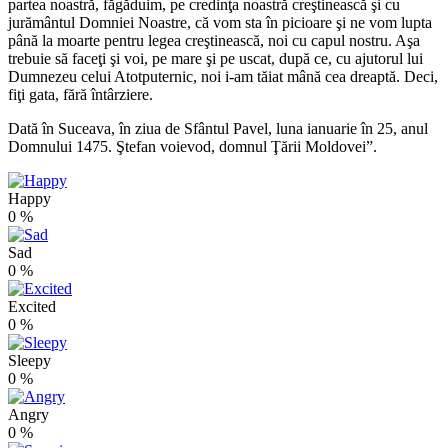
partea noastră, făgăduim, pe credinţa noastră creştinească şi cu
jurământul Domniei Noastre, că vom sta în picioare şi ne vom lupta
până la moarte pentru legea creştinească, noi cu capul nostru. Aşa
trebuie să faceţi şi voi, pe mare şi pe uscat, după ce, cu ajutorul lui
Dumnezeu celui Atotputernic, noi i-am tăiat mână cea dreaptă. Deci,
fiţi gata, fără întârziere.
Dată în Suceava, în ziua de Sfântul Pavel, luna ianuarie în 25, anul
Domnului 1475. Ştefan voievod, domnul Ţării Moldovei”.
Happy
0
%
Sad
0
%
Excited
0
%
Sleepy
0
%
Angry
0
%