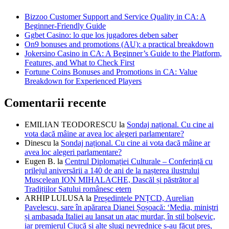
Bizzoo Customer Support and Service Quality in CA: A
Beginner-Friendly Guide
Ggbet Casino: lo que los jugadores deben saber
On9 bonuses and promotions (AU): a practical breakdown
Jokersino Casino in CA: A Beginner’s Guide to the Platform,
Features, and What to Check First
Fortune Coins Bonuses and Promotions in CA: Value
Breakdown for Experienced Players
Comentarii recente
EMILIAN TEODORESCU
la
Sondaj național. Cu cine ai
vota dacă mâine ar avea loc alegeri parlamentare?
Dinescu
la
Sondaj național. Cu cine ai vota dacă mâine ar
avea loc alegeri parlamentare?
Eugen B.
la
Centrul Diplomației Culturale – Conferință cu
prilejul aniversării a 140 de ani de la nașterea ilustrului
Muscelean ION MIHALACHE, Dascăl și păstrător al
Tradițiilor Satului românesc etern
ARHIP LULUSA
la
Președintele PNȚCD, Aurelian
Pavelescu, sare în apărarea Dianei Șoșoacă: ‘Media, miniștri
și ambasada Italiei au lansat un atac murdar, în stil bolșevic,
iar premierul Ciucă și alte slugi nevrednice s-au făcut preș,