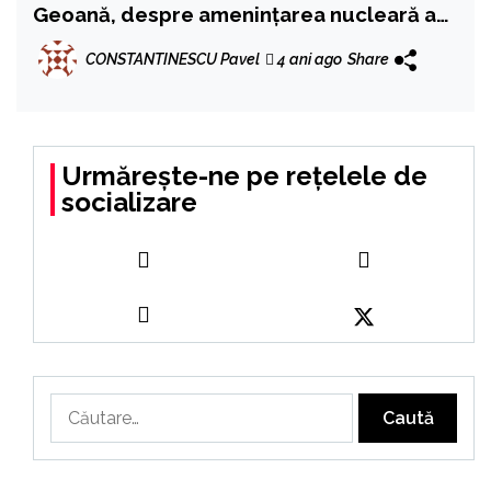
Geoană, despre amenințarea nucleară a
lui Putin : ‘Nu sesizăm altceva decât o
CONSTANTINESCU Pavel
4 ani ago
Share
folosire nechibzuită și periculoasă a unei
retorici’
Urmărește-ne pe rețelele de
socializare
Caută
după: