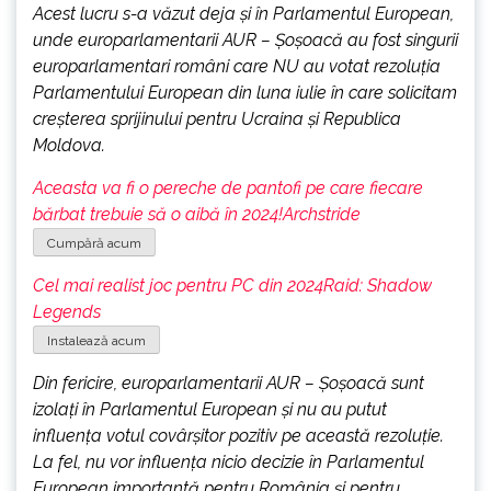
Acest lucru s-a văzut deja și în Parlamentul European,
unde europarlamentarii AUR – Șoșoacă au fost singurii
europarlamentari români care NU au votat rezoluția
Parlamentului European din luna iulie în care solicitam
creșterea sprijinului pentru Ucraina și Republica
Moldova.
Aceasta va fi o pereche de pantofi pe care fiecare
bărbat trebuie să o aibă în 2024!
Archstride
Cumpără acum
Cel mai realist joc pentru PC din 2024
Raid: Shadow
Legends
Instalează acum
Din fericire, europarlamentarii AUR – Șoșoacă sunt
izolați în Parlamentul European și nu au putut
influența votul covârșitor pozitiv pe această rezoluție.
La fel, nu vor influența nicio decizie în Parlamentul
European importantă pentru România și pentru