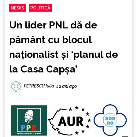
NEWS
POLITICĂ
Un lider PNL dă de
pământ cu blocul
naționalist și ‘planul de
la Casa Capșa’
PETRESCU Iulia
2 ani ago