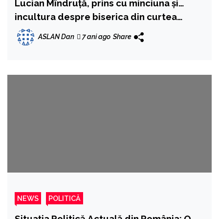
Lucian Mîndruță, prins cu minciuna și…
incultura despre biserica din curtea
Spitalului Fundeni
ASLAN Dan
7 ani ago
Share
NEWS
POLITICĂ
Situația Politică Actuală din România: O