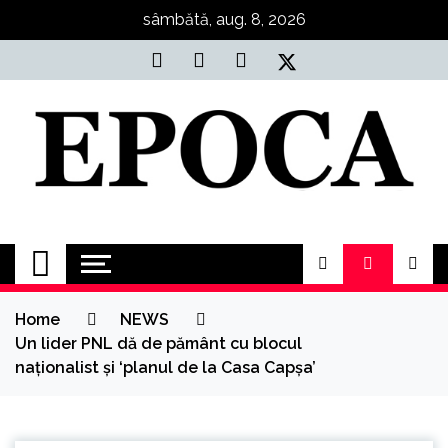
Skip
sâmbătă, aug. 8, 2026
to
content
Epoca
Cele mai noi știri online din România
Home
NEWS
Un lider PNL dă de pământ cu blocul
naționalist și ‘planul de la Casa Capșa’