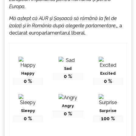
Europa.
Mă aștept că AUR și Șoșoacă să rămână la fel de
izolați și în România după alegerile parlamentare
„, a
declarat europarlamentarul liberal.
Sad
Happy
Excited
0
%
0
%
0
%
Angry
Sleepy
Surprise
0
%
0
%
100
%