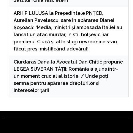
Satului românesc etern
ARHIP LULUSA
la
Președintele PNȚCD,
Aurelian Pavelescu, sare în apărarea Dianei
Șoșoacă: ‘Media, miniștri și ambasada Italiei au
lansat un atac murdar, în stil bolșevic, iar
premierul Ciucă și alte slugi nevrednice s-au
făcut preș, mistificând adevărul!’
Ciurdaras Dana
la
Avocatul Dan Chitic propune
LEGEA SUVERANITĂȚII: România a ajuns într-
un moment crucial al istoriei / Unde poți
semna pentru apărarea drepturilor și
intereselor țării