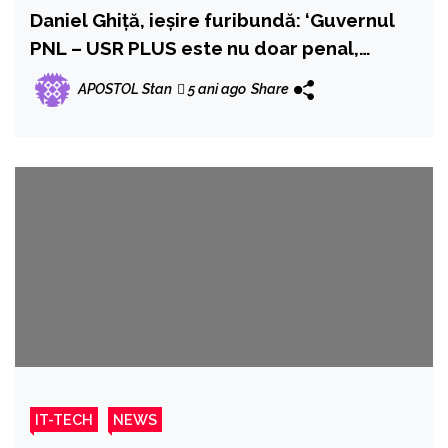
Daniel Ghiță, ieșire furibundă: ‘Guvernul
PNL – USR PLUS este nu doar penal,
pușcăriaș, evazionist, puțin alcoolic și,
APOSTOL Stan
5 ani ago
Share
până la proba contrarie pe care Cîțu încă
nu a produs-o, chiar afumat de-a binelea’
IT-TECH
NEWS