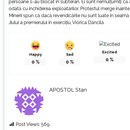
persoane s-au blocat în subteran. Ei sunt nemulţumiţi că ar
odată cu închiderea exploatărilor. Protestul merge înainte c
Minerii spun că dacă revendicările nu sunt luate în seamă 
Jiului a premierului în exerciţiu, Viorica Dăncilă
Excited
Happy
Sad
0
%
0
%
0
%
APOSTOL Stan
Post Views:
569