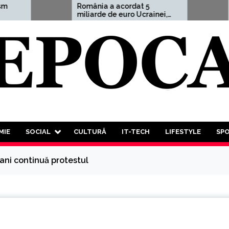
România a acordat 5
Aleksandr Dugh
miliarde de euro Ucrainei,
avertisment cu
adică 1,5% din PIB
”Un Al Treilea 
Mondial este m
decât probabil.
va trebui să pa
luptă a tuturor
tuturor”
MIE
SOCIAL
CULTURĂ
IT-TECH
LIFESTYLE
SP
cani continuă protestul