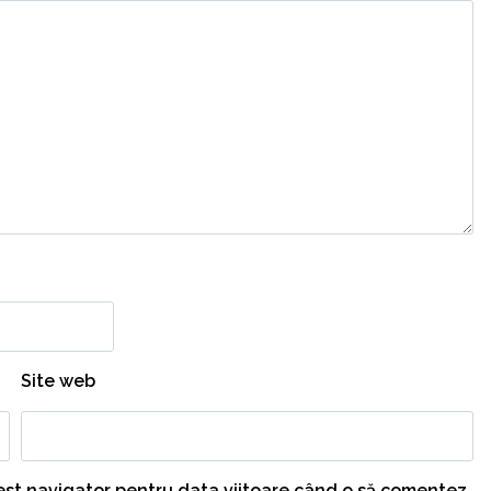
Site web
cest navigator pentru data viitoare când o să comentez.