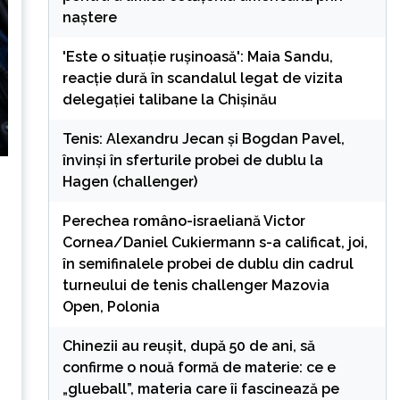
naștere
'Este o situație rușinoasă': Maia Sandu,
reacție dură în scandalul legat de vizita
delegației talibane la Chișinău
Tenis: Alexandru Jecan şi Bogdan Pavel,
învinşi în sferturile probei de dublu la
Hagen (challenger)
Perechea româno-israeliană Victor
Cornea/Daniel Cukiermann s-a calificat, joi,
în semifinalele probei de dublu din cadrul
turneului de tenis challenger Mazovia
Open, Polonia
Chinezii au reușit, după 50 de ani, să
confirme o nouă formă de materie: ce e
„glueball”, materia care îi fascinează pe