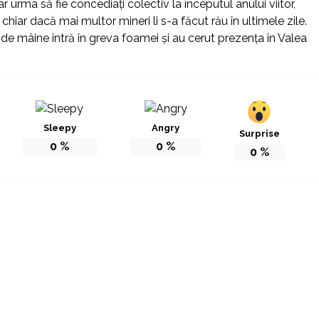
 urma să fie concediaţi colectiv la începutul anului viitor,
hiar dacă mai multor mineri li s-a făcut rău în ultimele zile.
de mâine intră în greva foamei şi au cerut prezenţa în Valea
Sleepy
Angry
Surprise
0
%
0
%
0
%