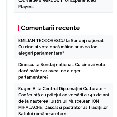
CA: Value Breakdown for Experienced
Players
Comentarii recente
EMILIAN TEODORESCU
la
Sondaj național.
Cu cine ai vota dacă mâine ar avea loc
alegeri parlamentare?
Dinescu
la
Sondaj național. Cu cine ai vota
dacă mâine ar avea loc alegeri
parlamentare?
Eugen B.
la
Centrul Diplomației Culturale –
Conferință cu prilejul aniversării a 140 de ani
de la nașterea ilustrului Muscelean ION
MIHALACHE, Dascăl și păstrător al Tradițiilor
Satului românesc etern