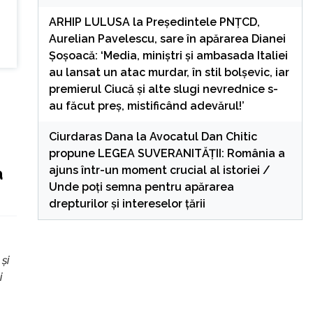
ARHIP LULUSA
la
Președintele PNȚCD,
Aurelian Pavelescu, sare în apărarea Dianei
Șoșoacă: ‘Media, miniștri și ambasada Italiei
au lansat un atac murdar, în stil bolșevic, iar
premierul Ciucă și alte slugi nevrednice s-
au făcut preș, mistificând adevărul!’
Ciurdaras Dana
la
Avocatul Dan Chitic
propune LEGEA SUVERANITĂȚII: România a
ajuns într-un moment crucial al istoriei /
a
Unde poți semna pentru apărarea
drepturilor și intereselor țării
şi
i