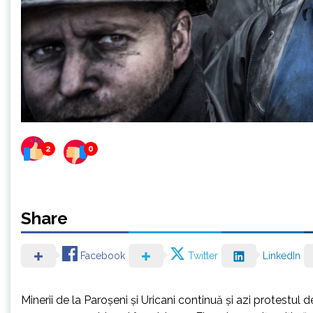
2
0
Share
Facebook
Twitter
LinkedIn
Minerii de la Paroşeni şi Uricani continuă şi azi protestu