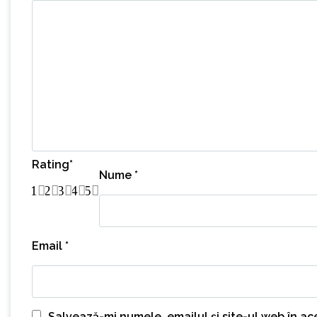
Rating
*
Nume
*
1
2
3
4
5
Email
*
Salvează-mi numele, emailul și site-ul web în a