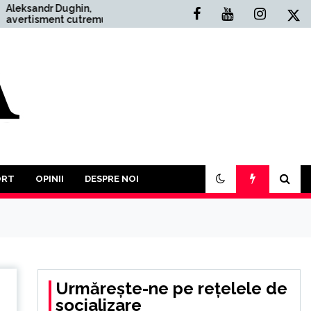
in,
Situația Politică Actuală
tremurător:
din România: O Analiză
Război
Comprehensivă
ai mult
 În acest an
rticipăm la o
 împotriva
ORT
OPINII
DESPRE NOI
Urmărește-ne pe rețelele de
socializare