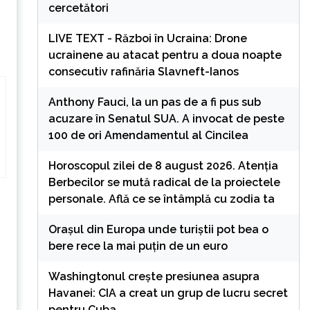
cercetători
LIVE TEXT - Război în Ucraina: Drone
ucrainene au atacat pentru a doua noapte
consecutiv rafinăria Slavneft-Ianos
Anthony Fauci, la un pas de a fi pus sub
acuzare în Senatul SUA. A invocat de peste
100 de ori Amendamentul al Cincilea
Horoscopul zilei de 8 august 2026. Atenția
Berbecilor se mută radical de la proiectele
personale. Află ce se întâmplă cu zodia ta
Orașul din Europa unde turiștii pot bea o
bere rece la mai puțin de un euro
Washingtonul creşte presiunea asupra
Havanei: CIA a creat un grup de lucru secret
pentru Cuba