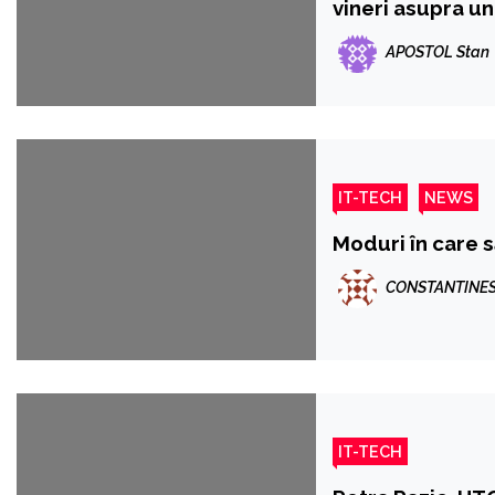
vineri asupra un
APOSTOL Stan
IT-TECH
NEWS
Moduri în care s
CONSTANTINES
IT-TECH