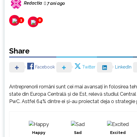
Redactia
7 ani ago
1
0
Share
Facebook
Twitter
LinkedIn
Antreprenorii români sunt cei mai avansați în folosirea teh
state din Europa Centrală și de Est, relevă studiul Centr
PwC. Astfel 64% dintre ei și-au proiectat deja o strategie
Happy
Sad
Excited