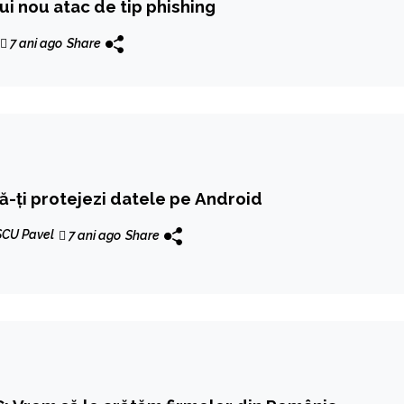
ui nou atac de tip phishing
7 ani ago
Share
ă-ți protejezi datele pe Android
CU Pavel
7 ani ago
Share