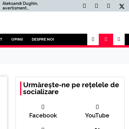
Dughin,
Situația Politică Actuală
nt
din România: O Analiză
or: ”Un Al
Comprehensivă
zboi Mondial
ult decât
n acest an va
articipăm la o
uror împotriva
T
OPINII
DESPRE NOI
Urmărește-ne pe rețelele de
socializare
Facebook
YouTube