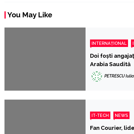
You May Like
INTERNAȚIONAL
Doi foști angaja
Arabia Saudită
PETRESCU Iuli
IT-TECH
NEWS
Fan Courier, lide