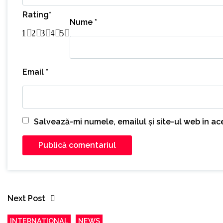
Rating
*
Nume
*
1
2
3
4
5
Email
*
Salvează-mi numele, emailul și site-ul web în a
Next Post
INTERNAȚIONAL
NEWS