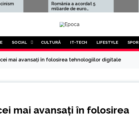
România a acordat 5
Aleksandr 
miliarde de euro
avertisme
Ucrainei, adică 1,5% din
cutremurăt
PIB
Treilea Ră
este mai m
probabil. Î
trebui să p
luptă a tut
E
SOCIAL
CULTURĂ
IT-TECH
LIFESTYLE
SPOR
tuturor”
cei mai avansați în folosirea tehnologiilor digitale
ei mai avansați în folosirea