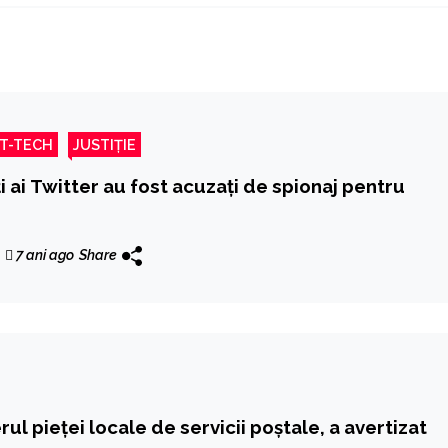
IT-TECH
JUSTIȚIE
ți ai Twitter au fost acuzați de spionaj pentru
a
7 ani ago
Share
rul pieței locale de servicii poștale, a avertizat