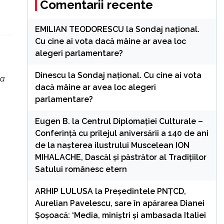
Comentarii recente
EMILIAN TEODORESCU
la
Sondaj național.
Cu cine ai vota dacă mâine ar avea loc
alegeri parlamentare?
Dinescu
la
Sondaj național. Cu cine ai vota
ta
dacă mâine ar avea loc alegeri
parlamentare?
Eugen B.
la
Centrul Diplomației Culturale –
Conferință cu prilejul aniversării a 140 de ani
de la nașterea ilustrului Muscelean ION
MIHALACHE, Dascăl și păstrător al Tradițiilor
Satului românesc etern
ARHIP LULUSA
la
Președintele PNȚCD,
Aurelian Pavelescu, sare în apărarea Dianei
Șoșoacă: ‘Media, miniștri și ambasada Italiei