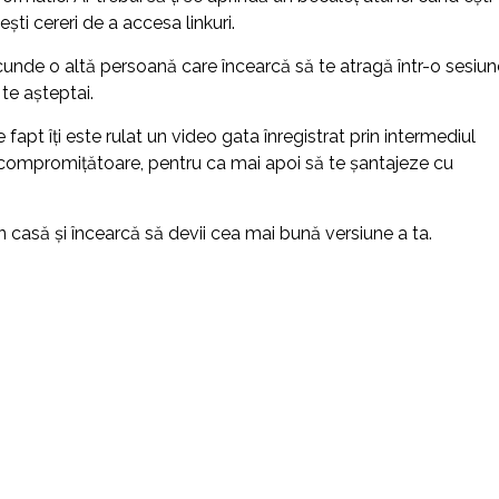
ști cereri de a accesa linkuri.
scunde o altă persoană care încearcă să te atragă într-o sesiun
 te așteptai.
 fapt îți este rulat un video gata înregistrat prin intermediul
ze compromițătoare, pentru ca mai apoi să te șantajeze cu
 din casă și încearcă să devii cea mai bună versiune a ta.