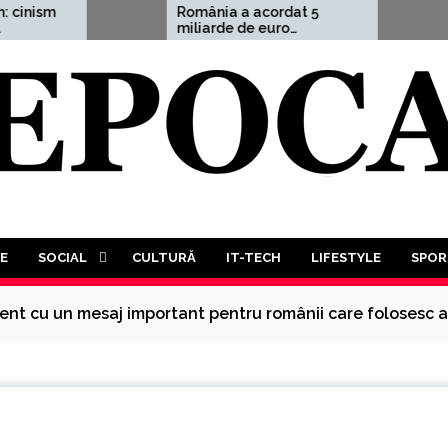
România a acordat 5
Aleksand
miliarde de euro
avertism
Ucrainei, adică 1,5% din
cutremură
PIB
Treilea R
este mai
probabil.
trebui să
luptă a t
tuturor”
E
SOCIAL
CULTURĂ
IT-TECH
LIFESTYLE
SPOR
ent cu un mesaj important pentru românii care folosesc ap