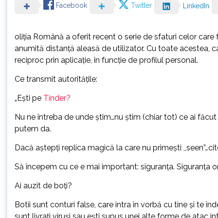
Facebook
Twitter
LinkedIn
oliţia Română a oferit recent o serie de sfaturi celor car
anumită distanţă aleasă de utilizator. Cu toate acestea,
reciproc prin aplicaţie, în funcţie de profilul personal.
Ce transmit autorităţile:
„Ești pe
Tinder?
Nu ne întreba de unde știm…nu știm (chiar tot) ce ai făcut as
putem da.
Dacă aștepți replica magică la care nu primești ,,seen”…cit
Să începem cu ce e mai important: siguranța. Siguranța on
Ai auzit de boți?
Botii sunt conturi false, care intra în vorbă cu tine și te în
sunt livrați viruși sau ești supus unei alte forme de atac i