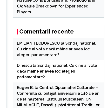
Fortune Coins Bonuses and Promotions in
CA: Value Breakdown for Experienced
Players
Comentarii recente
EMILIAN TEODORESCU
la
Sondaj național.
Cu cine ai vota dacă mâine ar avea loc
alegeri parlamentare?
Dinescu
la
Sondaj național. Cu cine ai vota
dacă mâine ar avea loc alegeri
parlamentare?
Eugen B.
la
Centrul Diplomației Culturale –
Conferință cu prilejul aniversării a 140 de ani
de la nașterea ilustrului Muscelean ION
MIHALACHE, Dascăl și păstrător al Tradițiilor