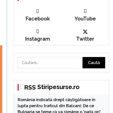
Facebook
YouTube
Instagram
Twitter
Caută
după:
Stiripesurse.ro
România indicată drept câștigătoare în
lupta pentru traficul din Balcani: De ce
Bulgaria se teme că va rămâne o 'pată gri'