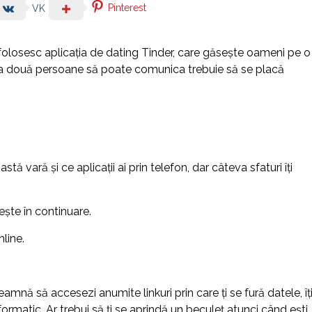
Pinterest
VK
e folosesc aplicaţia de dating Tinder, care găseşte oameni pe o
 ca două persoane să poate comunica trebuie să se placă
tă vară și ce aplicații ai prin telefon, dar câteva sfaturi îți
ește în continuare.
line.
deamnă să accesezi anumite linkuri prin care ți se fură datele, îț
nformatic. Ar trebui să ți se aprindă un beculeț atunci când ești