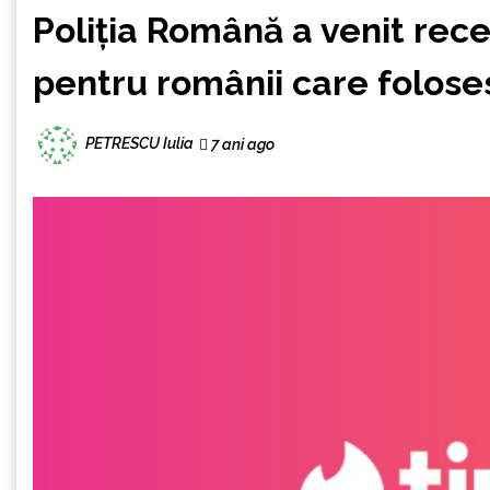
Poliţia Română a venit rec
pentru românii care foloses
PETRESCU Iulia
7 ani ago