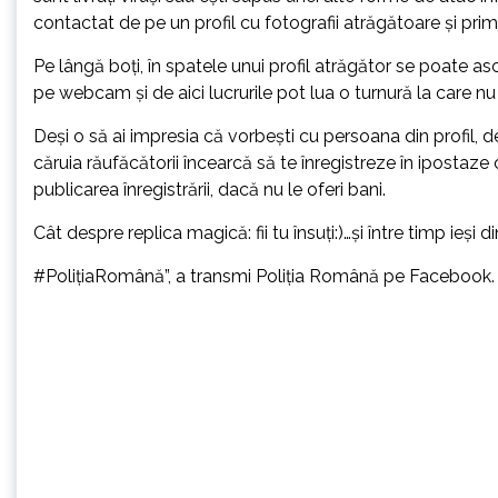
contactat de pe un profil cu fotografii atrăgătoare și prime
Pe lângă boți, în spatele unui profil atrăgător se poate a
pe webcam și de aici lucrurile pot lua o turnură la care nu
Deși o să ai impresia că vorbești cu persoana din profil, de
căruia răufăcătorii încearcă să te înregistreze în iposta
publicarea înregistrării, dacă nu le oferi bani.
Cât despre replica magică: fii tu însuți:)…și între timp ieși
#PolițiaRomână”, a transmi Poliţia Română pe Facebook.