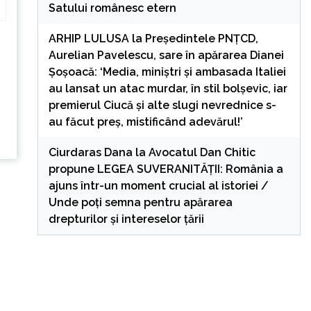
Satului românesc etern
ARHIP LULUSA
la
Președintele PNȚCD,
Aurelian Pavelescu, sare în apărarea Dianei
Șoșoacă: ‘Media, miniștri și ambasada Italiei
au lansat un atac murdar, în stil bolșevic, iar
premierul Ciucă și alte slugi nevrednice s-
au făcut preș, mistificând adevărul!’
Ciurdaras Dana
la
Avocatul Dan Chitic
propune LEGEA SUVERANITĂȚII: România a
ajuns într-un moment crucial al istoriei /
Unde poți semna pentru apărarea
drepturilor și intereselor țării