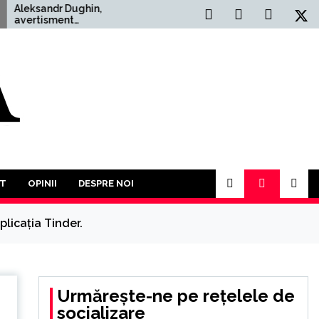
r Dughin,
Situația Politică Actuală
ent
din România: O Analiză
tor: ”Un Al
Comprehensivă
ăzboi Mondial
 mult decât
 În acest an va
 participăm la o
uturor împotriva
T
OPINII
DESPRE NOI
licaţia Tinder.
Urmărește-ne pe rețelele de
socializare