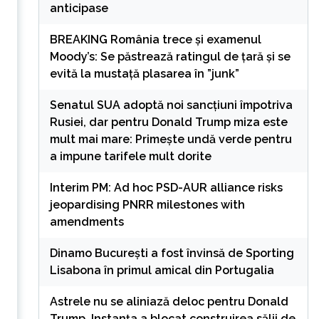
anticipase
BREAKING România trece și examenul
Moody’s: Se păstrează ratingul de țară și se
evită la mustață plasarea în ”junk”
Senatul SUA adoptă noi sancțiuni împotriva
Rusiei, dar pentru Donald Trump miza este
mult mai mare: Primește undă verde pentru
a impune tarifele mult dorite
Interim PM: Ad hoc PSD-AUR alliance risks
jeopardising PNRR milestones with
amendments
Dinamo București a fost învinsă de Sporting
Lisabona în primul amical din Portugalia
i
Astrele nu se aliniază deloc pentru Donald
Trump. Instanța a blocat construirea sălii de