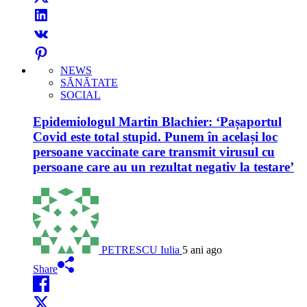
NEWS
SĂNĂTATE
SOCIAL
Epidemiologul Martin Blachier: ‘Pașaportul
Covid este total stupid. Punem în același loc
persoane vaccinate care transmit virusul cu
persoane care au un rezultat negativ la testare’
PETRESCU Iulia
5 ani ago
Share