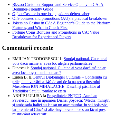
Bizzoo Customer Support and Service Quality in CA: A
Beginner-Friendly Guide
Ggbet Casino: lo que los jugadores deben saber
On9 bonuses and promotions (AU): a practical breakdown
Jokersino Casino in CA: A Beginner’s Guide to the Platform,
Features, and What to Check First
Fortune Coins Bonuses and Promotions in CA: Value
Breakdown for Experienced Players
Comentarii recente
EMILIAN TEODORESCU
la
Sondaj național. Cu cine ai
vota dacă mâine ar avea loc alegeri parlamentare?
Dinescu
la
Sondaj național. Cu cine ai vota dacă mâine ar
avea loc alegeri parlamentare?
Eugen B.
la
Centrul Diplomației Culturale – Conferință cu
prilejul aniversării a 140 de ani de la nașterea ilustrului
Muscelean ION MIHALACHE, Dascăl și păstrător al
Tradițiilor Satului românesc etern
ARHIP LULUSA
la
Președintele PNȚCD, Aurelian
Pavelescu, sare în apărarea Dianei Șoșoacă: ‘Media, miniștri
și ambasada Italiei au lansat un atac murdar, în stil bolșevic,
iar premierul Ciucă și alte slugi nevrednice s-au făcut preș,
mistificând adevărul!’