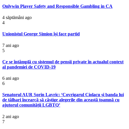
Onlywin Player Safety and Responsible Gambling in CA
4 săptămâni ago
4
Unionistul George Simion își face partid
7 ani ago
5
Ce se întâmplă cu sistemul de pensii private în actualul context
al pandemiei de COVID-19
6 ani ago
6
Senatorul AUR Sorin Lavric: ‘Covrigarul Ciolacu și banda lui
de tâlhari încearcă să câștige alegerile din această toamnă cu
ajutorul comunității LGBTQ’
2 ani ago
7