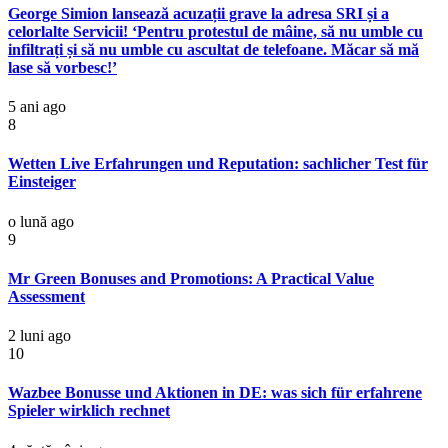
George Simion lansează acuzații grave la adresa SRI și a
celorlalte Servicii! ‘Pentru protestul de mâine, să nu umble cu
infiltrați și să nu umble cu ascultat de telefoane. Măcar să mă
lase să vorbesc!’
5 ani ago
8
Wetten Live Erfahrungen und Reputation: sachlicher Test für
Einsteiger
o lună ago
9
Mr Green Bonuses and Promotions: A Practical Value
Assessment
2 luni ago
10
Wazbee Bonusse und Aktionen in DE: was sich für erfahrene
Spieler wirklich rechnet