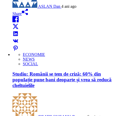
ASLAN Dan
4 ani ago
Share
ECONOMIE
NEWS
SOCIAL
Studiu: Românii se tem de criză: 60% din
populație pune bani deoparte și vrea să reducă
cheltuielile