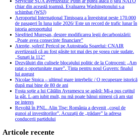
Serviciile SUA avertizează: Putin ar putea ataca o țară NATO
chiar din această toamnă. Evaluarea Washingtonului s-a
schimbat (WSJ)
Aeroportul Internaţional Timişoara a înregistrat peste 170.000
de pasageri în luna iulie 2026/ Este un record de trafic lunar în
istoria aeroportului
Siegfried Mureșan, despre modificarea legii decarbonizării:
„Poate avea consecințe financiare”
Atenție, șoferi! Pericol pe Autostrada Soarelui: CNAIR
avertizează că au fost găsite tot mai des pe șosea cuie sudate.
„Sunați la 112”
Dezvăluiri din culisele blocajului politic de la Cotroceni: „Am
ratat o oportunitate mare”. Ținta pentru noul Guvern: finalul
lui august
Nicolae Stoica – ultimul mare interbelic / O recuperare istorică
după mai bine de 80 de ani
Fosta soție a lui Cătălin Avramescu se apără: Mi-a pus cuțitul
la gât. L-am iubit mult, nu mă poate bănui nimeni că am stat
pe interes
Revoltă în PNL. Alin Tișe: România a devenit „coșul de
gunoi al investitorilor”. Acuzații de „trădare” la adresa
conducerii partidului
Articole recente