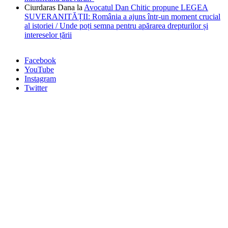
Ciurdaras Dana
la
Avocatul Dan Chitic propune LEGEA
SUVERANITĂȚII: România a ajuns într-un moment crucial
al istoriei / Unde poți semna pentru apărarea drepturilor și
intereselor țării
Facebook
YouTube
Instagram
Twitter