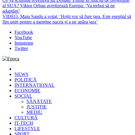
Ce va schimba revenirea lui Donald Trump în funcția de președinte
al SUA? Viktor Orban avertizează Europa: ‘Va trebui să ne
adaptăm’
VIDEO. Maia Sandu a votat: ‘Hoții vor să fure țara. Este esențial să
fim uniți pentru a menține pacea și a ne apăra țara’
Facebook
YouTube
Instagram
Twitter
Epoca
Cele mai noi știri online din România
NEWS
POLITICĂ
INTERNAȚIONAL
ECONOMIE
SOCIAL
SĂNĂTATE
JUSTIȚIE
MEDIU
CULTURĂ
IT-TECH
LIFESTYLE
SPORT