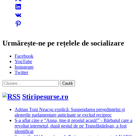
Urmărește-ne pe rețelele de socializare
Facebook
YouTube
Instagram
Twitter
Caută
după:
Stiripesurse.ro
Adrian Toni Neacșu explică: Suspendarea președintelui și
alegerile parlamentare anticipate se exclud reciproc
S-a aflat cine e ”Anna, ţine-ţi prostul acasă!” - Bărbatul care a
revoltat internetul, după gestul de pe Transfăgărășan, a fost
identificat