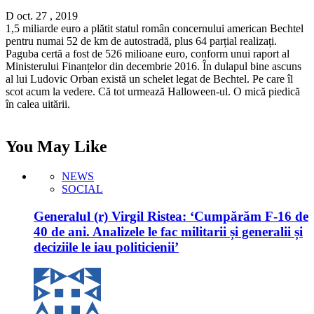
D oct. 27 , 2019
1,5 miliarde euro a plătit statul român concernului american Bechtel
pentru numai 52 de km de autostradă, plus 64 parțial realizați.
Paguba certă a fost de 526 milioane euro, conform unui raport al
Ministerului Finanțelor din decembrie 2016. În dulapul bine ascuns
al lui Ludovic Orban există un schelet legat de Bechtel. Pe care îl
scot acum la vedere. Că tot urmează Halloween-ul. O mică piedică
în calea uitării.
You May Like
NEWS
SOCIAL
Generalul (r) Virgil Ristea: ‘Cumpărăm F-16 de
40 de ani. Analizele le fac militarii și generalii și
deciziile le iau politicienii’