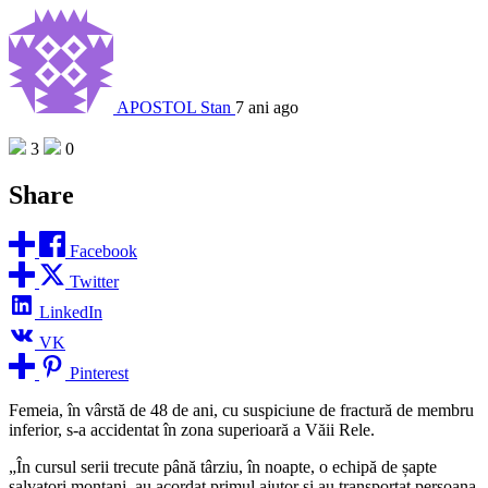
APOSTOL Stan
7 ani ago
3
0
Share
Facebook
Twitter
LinkedIn
VK
Pinterest
Femeia, în vârstă de 48 de ani, cu suspiciune de fractură de membru
inferior, s-a accidentat în zona superioară a Văii Rele.
„În cursul serii trecute până târziu, în noapte, o echipă de șapte
salvatori montani, au acordat primul ajutor și au transportat persoana