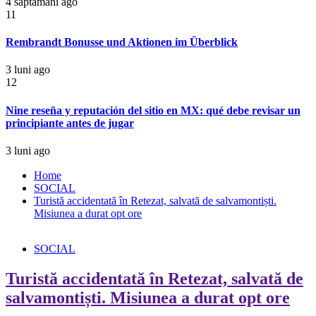
4 săptămâni ago
11
Rembrandt Bonusse und Aktionen im Überblick
3 luni ago
12
Nine reseña y reputación del sitio en MX: qué debe revisar un
principiante antes de jugar
3 luni ago
Home
SOCIAL
Turistă accidentată în Retezat, salvată de salvamontiști.
Misiunea a durat opt ore
SOCIAL
Turistă accidentată în Retezat, salvată de
salvamontiști. Misiunea a durat opt ore