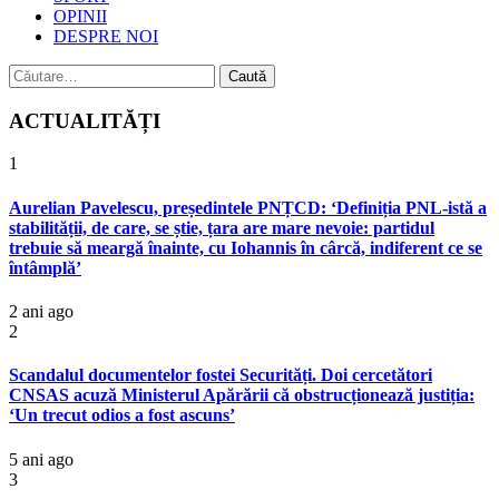
OPINII
DESPRE NOI
Caută
după:
ACTUALITĂȚI
1
Aurelian Pavelescu, președintele PNȚCD: ‘Definiția PNL-istă a
stabilității, de care, se știe, țara are mare nevoie: partidul
trebuie să meargă înainte, cu Iohannis în cârcă, indiferent ce se
întâmplă’
2 ani ago
2
Scandalul documentelor fostei Securități. Doi cercetători
CNSAS acuză Ministerul Apărării că obstrucționează justiția:
‘Un trecut odios a fost ascuns’
5 ani ago
3