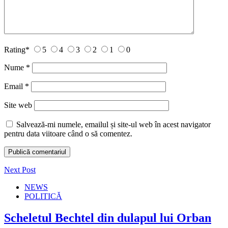
Rating
*
5
4
3
2
1
0
Nume
*
Email
*
Site web
Salvează-mi numele, emailul și site-ul web în acest navigator
pentru data viitoare când o să comentez.
Next Post
NEWS
POLITICĂ
Scheletul Bechtel din dulapul lui Orban