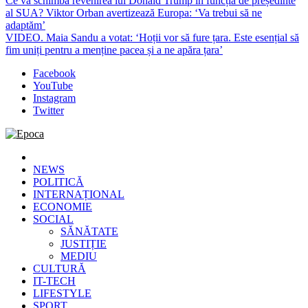
Ce va schimba revenirea lui Donald Trump în funcția de președinte
al SUA? Viktor Orban avertizează Europa: ‘Va trebui să ne
adaptăm’
VIDEO. Maia Sandu a votat: ‘Hoții vor să fure țara. Este esențial să
fim uniți pentru a menține pacea și a ne apăra țara’
Facebook
YouTube
Instagram
Twitter
Epoca
Cele mai noi știri online din România
NEWS
POLITICĂ
INTERNAȚIONAL
ECONOMIE
SOCIAL
SĂNĂTATE
JUSTIȚIE
MEDIU
CULTURĂ
IT-TECH
LIFESTYLE
SPORT