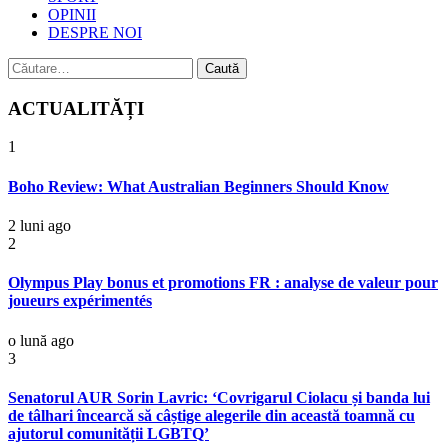
OPINII
DESPRE NOI
Caută
după:
ACTUALITĂȚI
1
Boho Review: What Australian Beginners Should Know
2 luni ago
2
Olympus Play bonus et promotions FR : analyse de valeur pour
joueurs expérimentés
o lună ago
3
Senatorul AUR Sorin Lavric: ‘Covrigarul Ciolacu și banda lui
de tâlhari încearcă să câștige alegerile din această toamnă cu
ajutorul comunității LGBTQ’