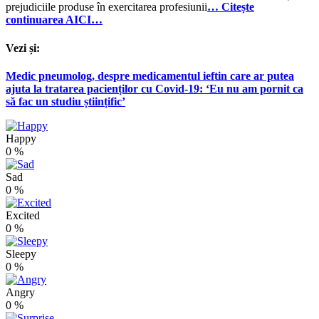
prejudiciile produse în exercitarea profesiunii
… Citește
continuarea AICI…
Vezi și:
Medic pneumolog, despre medicamentul ieftin care ar putea
ajuta la tratarea pacienților cu Covid-19: ‘Eu nu am pornit ca
să fac un studiu științific’
Happy
0
%
Sad
0
%
Excited
0
%
Sleepy
0
%
Angry
0
%