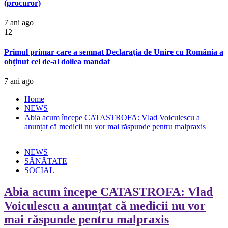
(procuror)
7 ani ago
12
Primul primar care a semnat Declarația de Unire cu România a
obținut cel de-al doilea mandat
7 ani ago
Home
NEWS
Abia acum începe CATASTROFA: Vlad Voiculescu a
anunțat că medicii nu vor mai răspunde pentru malpraxis
NEWS
SĂNĂTATE
SOCIAL
Abia acum începe CATASTROFA: Vlad
Voiculescu a anunțat că medicii nu vor
mai răspunde pentru malpraxis