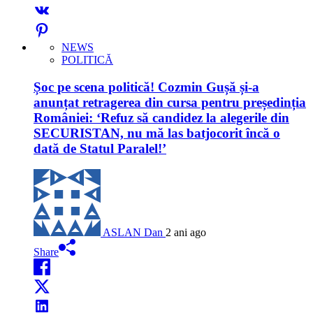
NEWS
POLITICĂ
Șoc pe scena politică! Cozmin Gușă și-a
anunțat retragerea din cursa pentru președinția
României: ‘Refuz să candidez la alegerile din
SECURISTAN, nu mă las batjocorit încă o
dată de Statul Paralel!’
ASLAN Dan
2 ani ago
Share