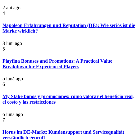
2 ani ago
4
Napoleon Erfahrungen und Reputation (DE): Wie seriös ist die
Marke wirklich?
3 luni ago
5
Playfina Bonuses and Promotions: A Practical Value
Breakdown for Experienced Players
o lună ago
6
My Stake bonos y promociones: cómo valorar el beneficio real,
el costo y las restricciones
o lună ago
7
Horus im DE-Markt: Kundensupport und Servicequalität
verständlich geprüft