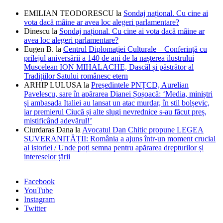
EMILIAN TEODORESCU
la
Sondaj național. Cu cine ai
vota dacă mâine ar avea loc alegeri parlamentare?
Dinescu
la
Sondaj național. Cu cine ai vota dacă mâine ar
avea loc alegeri parlamentare?
Eugen B.
la
Centrul Diplomației Culturale – Conferință cu
prilejul aniversării a 140 de ani de la nașterea ilustrului
Muscelean ION MIHALACHE, Dascăl și păstrător al
Tradițiilor Satului românesc etern
ARHIP LULUSA
la
Președintele PNȚCD, Aurelian
Pavelescu, sare în apărarea Dianei Șoșoacă: ‘Media, miniștri
și ambasada Italiei au lansat un atac murdar, în stil bolșevic,
iar premierul Ciucă și alte slugi nevrednice s-au făcut preș,
mistificând adevărul!’
Ciurdaras Dana
la
Avocatul Dan Chitic propune LEGEA
SUVERANITĂȚII: România a ajuns într-un moment crucial
al istoriei / Unde poți semna pentru apărarea drepturilor și
intereselor țării
Facebook
YouTube
Instagram
Twitter