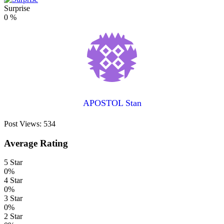
Surprise
0
%
APOSTOL Stan
Post Views:
534
Average Rating
5 Star
0%
4 Star
0%
3 Star
0%
2 Star