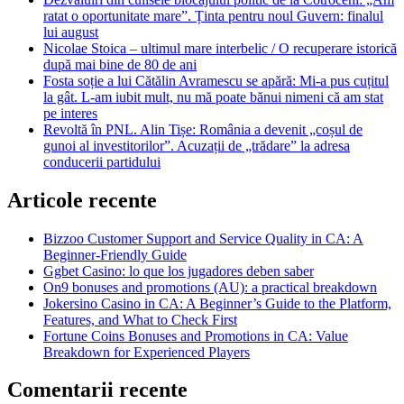
ratat o oportunitate mare”. Ținta pentru noul Guvern: finalul
lui august
Nicolae Stoica – ultimul mare interbelic / O recuperare istorică
după mai bine de 80 de ani
Fosta soție a lui Cătălin Avramescu se apără: Mi-a pus cuțitul
la gât. L-am iubit mult, nu mă poate bănui nimeni că am stat
pe interes
Revoltă în PNL. Alin Tișe: România a devenit „coșul de
gunoi al investitorilor”. Acuzații de „trădare” la adresa
conducerii partidului
Articole recente
Bizzoo Customer Support and Service Quality in CA: A
Beginner-Friendly Guide
Ggbet Casino: lo que los jugadores deben saber
On9 bonuses and promotions (AU): a practical breakdown
Jokersino Casino in CA: A Beginner’s Guide to the Platform,
Features, and What to Check First
Fortune Coins Bonuses and Promotions in CA: Value
Breakdown for Experienced Players
Comentarii recente