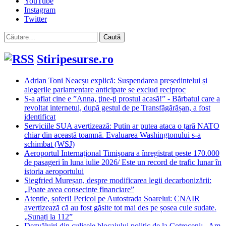
YouTube
Instagram
Twitter
Caută
după:
Stiripesurse.ro
Adrian Toni Neacșu explică: Suspendarea președintelui și
alegerile parlamentare anticipate se exclud reciproc
S-a aflat cine e ”Anna, ţine-ţi prostul acasă!” - Bărbatul care a
revoltat internetul, după gestul de pe Transfăgărășan, a fost
identificat
Serviciile SUA avertizează: Putin ar putea ataca o țară NATO
chiar din această toamnă. Evaluarea Washingtonului s-a
schimbat (WSJ)
Aeroportul Internaţional Timişoara a înregistrat peste 170.000
de pasageri în luna iulie 2026/ Este un record de trafic lunar în
istoria aeroportului
Siegfried Mureșan, despre modificarea legii decarbonizării:
„Poate avea consecințe financiare”
Atenție, șoferi! Pericol pe Autostrada Soarelui: CNAIR
avertizează că au fost găsite tot mai des pe șosea cuie sudate.
„Sunați la 112”
Dezvăluiri din culisele blocajului politic de la Cotroceni: „Am