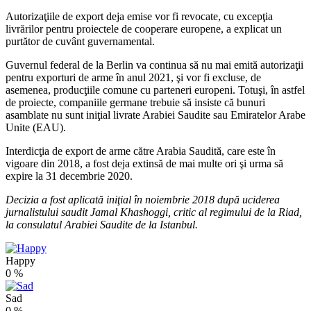
Autorizaţiile de export deja emise vor fi revocate, cu excepţia
livrărilor pentru proiectele de cooperare europene, a explicat un
purtător de cuvânt guvernamental.
Guvernul federal de la Berlin va continua să nu mai emită autorizaţii
pentru exporturi de arme în anul 2021, şi vor fi excluse, de
asemenea, producţiile comune cu parteneri europeni. Totuşi, în astfel
de proiecte, companiile germane trebuie să insiste că bunuri
asamblate nu sunt iniţial livrate Arabiei Saudite sau Emiratelor Arabe
Unite (EAU).
Interdicţia de export de arme către Arabia Saudită, care este în
vigoare din 2018, a fost deja extinsă de mai multe ori şi urma să
expire la 31 decembrie 2020.
Decizia a fost aplicată iniţial în noiembrie 2018 după uciderea
jurnalistului saudit Jamal Khashoggi, critic al regimului de la Riad,
la consulatul Arabiei Saudite de la Istanbul.
Happy
0
%
Sad
0
%