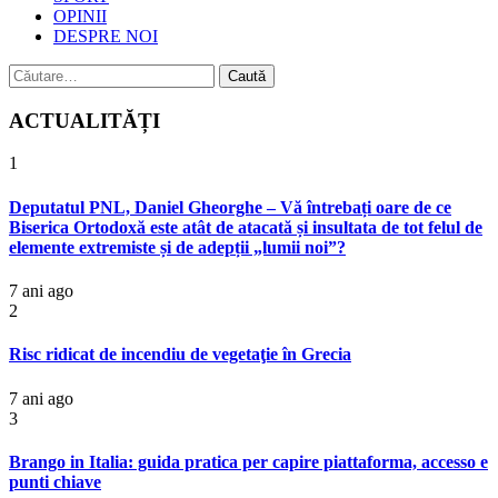
OPINII
DESPRE NOI
Caută
după:
ACTUALITĂȚI
1
Deputatul PNL, Daniel Gheorghe – Vă întrebați oare de ce
Biserica Ortodoxă este atât de atacată și insultata de tot felul de
elemente extremiste și de adepții „lumii noi”?
7 ani ago
2
Risc ridicat de incendiu de vegetaţie în Grecia
7 ani ago
3
Brango in Italia: guida pratica per capire piattaforma, accesso e
punti chiave