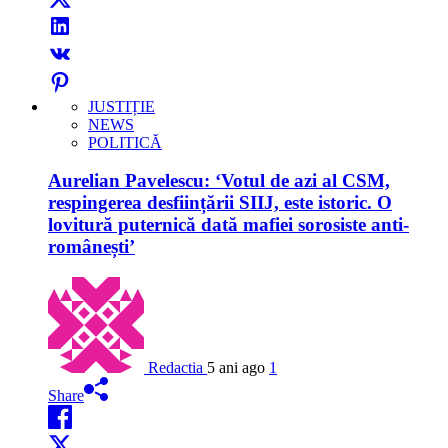
JUSTIȚIE
NEWS
POLITICĂ
Aurelian Pavelescu: ‘Votul de azi al CSM,
respingerea desființării SIIJ, este istoric. O
lovitură puternică dată mafiei sorosiste anti-
românești’
Redactia
5 ani ago
1
Share