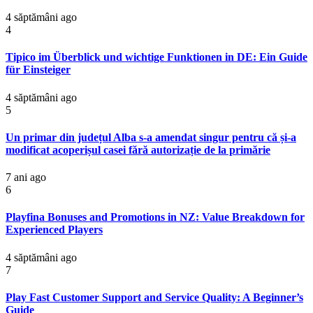
4 săptămâni ago
4
Tipico im Überblick und wichtige Funktionen in DE: Ein Guide
für Einsteiger
4 săptămâni ago
5
Un primar din județul Alba s-a amendat singur pentru că și-a
modificat acoperișul casei fără autorizație de la primărie
7 ani ago
6
Playfina Bonuses and Promotions in NZ: Value Breakdown for
Experienced Players
4 săptămâni ago
7
Play Fast Customer Support and Service Quality: A Beginner’s
Guide