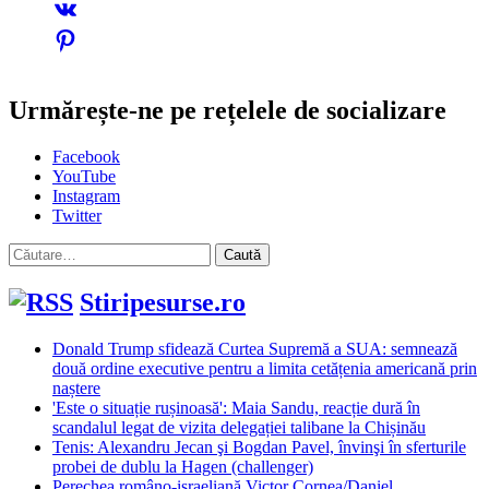
Urmărește-ne pe rețelele de socializare
Facebook
YouTube
Instagram
Twitter
Caută
după:
Stiripesurse.ro
Donald Trump sfidează Curtea Supremă a SUA: semnează
două ordine executive pentru a limita cetățenia americană prin
naștere
'Este o situație rușinoasă': Maia Sandu, reacție dură în
scandalul legat de vizita delegației talibane la Chișinău
Tenis: Alexandru Jecan şi Bogdan Pavel, învinşi în sferturile
probei de dublu la Hagen (challenger)
Perechea româno-israeliană Victor Cornea/Daniel