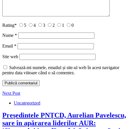
Rating
*
5
4
3
2
1
0
Nume
*
Email
*
Site web
Salvează-mi numele, emailul și site-ul web în acest navigator
pentru data viitoare când o să comentez.
Next Post
Uncategorized
Președintele PNȚCD, Aurelian Pavelescu,
sare în apărarea liderilor AUR: