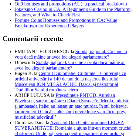
On9 bonuses and promotions (AU): a practical breakdown
Jokersino Casino in CA: A Beginner’s Guide to the Platform,
Features, and What to Check First
Fortune Coins Bonuses and Promotions in CA: Value
Breakdown for Experienced Players
Comentarii recente
EMILIAN TEODORESCU
la
Sondaj național. Cu cine ai
vota dacă mâine ar avea loc alegeri parlamentare?
Dinescu
la
Sondaj național. Cu cine ai vota dacă mâine ar
avea loc alegeri parlamentare?
Eugen B.
la
Centrul Diplomației Culturale – Conferință cu
prilejul aniversării a 140 de ani de la nașterea ilustrului
Muscelean ION MIHALACHE, Dascăl și păstrător al
Tradițiilor Satului românesc etern
ARHIP LULUSA
la
Președintele PNȚCD, Aurelian
Pavelescu, sare în apărarea Dianei Șoșoacă: ‘Media, miniștri
și ambasada Italiei au lansat un atac murdar, în stil bolșevic,
iar premierul Ciucă și alte slugi nevrednice s-au făcut preș,
mistificând adevărul!’
Ciurdaras Dana
la
Avocatul Dan Chitic propune LEGEA
SUVERANITĂȚII: România a ajuns într-un moment crucial
al istoriei / Unde poți semna pentru apărarea drepturilor și