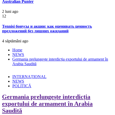
Australian Punter
2 luni ago
12
Tennisi бонусы и акции: как оценивать ценность
предложений без лишних ожиданий
4 săptămâni ago
Home
NEWS
Germania prelungește interdicția exportului de armament în
Arabia Saudită
INTERNAȚIONAL
NEWS
POLITICĂ
Germania prelungește interdicția
exportului de armament în Arabia
Saudită