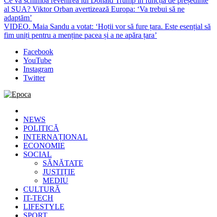
Ce va schimba revenirea lui Donald Trump în funcția de președinte
al SUA? Viktor Orban avertizează Europa: ‘Va trebui să ne
adaptăm’
VIDEO. Maia Sandu a votat: ‘Hoții vor să fure țara. Este esențial să
fim uniți pentru a menține pacea și a ne apăra țara’
Facebook
YouTube
Instagram
Twitter
Epoca
Cele mai noi știri online din România
NEWS
POLITICĂ
INTERNAȚIONAL
ECONOMIE
SOCIAL
SĂNĂTATE
JUSTIȚIE
MEDIU
CULTURĂ
IT-TECH
LIFESTYLE
SPORT