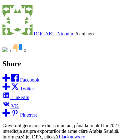
DOGARU Nicodim
6 ani ago
5
0
Share
Facebook
Twitter
LinkedIn
VK
Pinterest
Guvernul german a extins cu un an, până la finalul lui 2021,
interdicţia asupra exporturilor de arme către Arabia Saudită,
informează joi DPA, citează
blacknews.ro
.