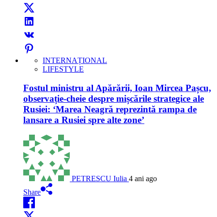
INTERNAȚIONAL
LIFESTYLE
Fostul ministru al Apărării, Ioan Mircea Pașcu,
observație-cheie despre mișcările strategice ale
Rusiei: ‘Marea Neagră reprezintă rampa de
lansare a Rusiei spre alte zone’
PETRESCU Iulia
4 ani ago
Share