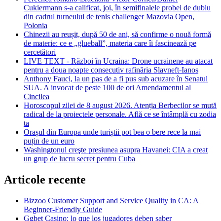
Cukiermann s-a calificat, joi, în semifinalele probei de dublu
din cadrul turneului de tenis challenger Mazovia Open,
Polonia
Chinezii au reușit, după 50 de ani, să confirme o nouă formă
de materie: ce e „glueball”, materia care îi fascinează pe
cercetători
LIVE TEXT - Război în Ucraina: Drone ucrainene au atacat
pentru a doua noapte consecutiv rafinăria Slavneft-Ianos
Anthony Fauci, la un pas de a fi pus sub acuzare în Senatul
SUA. A invocat de peste 100 de ori Amendamentul al
Cincilea
Horoscopul zilei de 8 august 2026. Atenția Berbecilor se mută
radical de la proiectele personale. Află ce se întâmplă cu zodia
ta
Orașul din Europa unde turiștii pot bea o bere rece la mai
puțin de un euro
Washingtonul creşte presiunea asupra Havanei: CIA a creat
un grup de lucru secret pentru Cuba
Articole recente
Bizzoo Customer Support and Service Quality in CA: A
Beginner-Friendly Guide
Ggbet Casino: lo que los jugadores deben saber