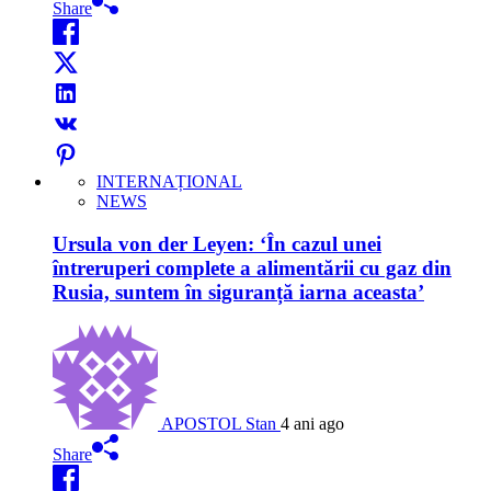
Share
INTERNAȚIONAL
NEWS
Ursula von der Leyen: ‘În cazul unei
întreruperi complete a alimentării cu gaz din
Rusia, suntem în siguranță iarna aceasta’
APOSTOL Stan
4 ani ago
Share