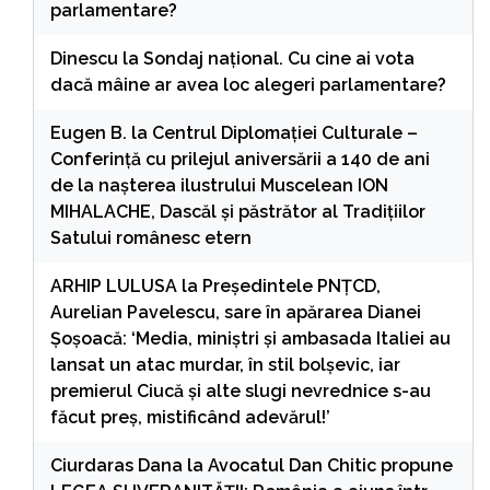
parlamentare?
Dinescu
la
Sondaj național. Cu cine ai vota
dacă mâine ar avea loc alegeri parlamentare?
Eugen B.
la
Centrul Diplomației Culturale –
Conferință cu prilejul aniversării a 140 de ani
de la nașterea ilustrului Muscelean ION
MIHALACHE, Dascăl și păstrător al Tradițiilor
Satului românesc etern
ARHIP LULUSA
la
Președintele PNȚCD,
Aurelian Pavelescu, sare în apărarea Dianei
Șoșoacă: ‘Media, miniștri și ambasada Italiei au
lansat un atac murdar, în stil bolșevic, iar
premierul Ciucă și alte slugi nevrednice s-au
făcut preș, mistificând adevărul!’
Ciurdaras Dana
la
Avocatul Dan Chitic propune