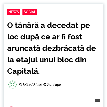
NEWS
SOCIAL
O tânără a decedat pe
loc după ce ar fi fost
aruncată dezbrăcată de
la etajul unui bloc din
Capitală.
PETRESCU Iulia
7 ani ago