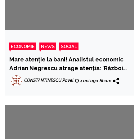
ECONOMIE
NEWS
SOCIAL
Mare atenție la bani! Analistul economic
Adrian Negrescu atrage atenția: ‘Războiul
din Ucraina, sancțiunile la adresa Rusiei și
CONSTANTINESCU Pavel
4 ani ago
Share
Belarus ne vor afecta direct, așa că
trebuie să fim atenți cu banii’