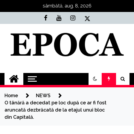
Skip
sâmbătă, aug. 8, 2026
to
content
Epoca
Cele mai noi știri online din România
Home
NEWS
O tânără a decedat pe loc după ce ar fi fost
aruncată dezbrăcată de la etajul unui bloc
din Capitală.