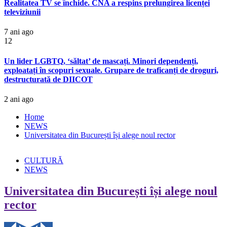
Realitatea TV se închide. CNA a respins prelungirea licenței
televiziunii
7 ani ago
12
Un lider LGBTQ, ‘săltat’ de mascați. Minori dependenți,
exploatați în scopuri sexuale. Grupare de traficanți de droguri,
destructurată de DIICOT
2 ani ago
Home
NEWS
Universitatea din București își alege noul rector
CULTURĂ
NEWS
Universitatea din București își alege noul
rector