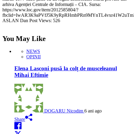
arhiva Agenției Centrale de Informații – CIA. Sursa:
https://www.loc.gov/item/2012585804/?
fbclid=IwAR3K9aPVfJ5K9yRpRHmbPRn9MYnTL4vxr41W2uTm
ASLAN Dan Post Views: 526
You May Like
NEWS
OPINII
Elena Lasconi pusă la colț de musceleanul
Mihai Eftimie
DOGARU Nicodim
6 ani ago
Share