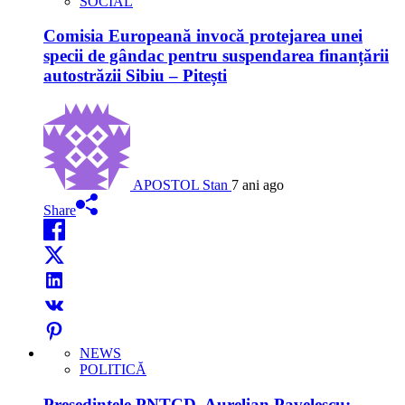
SOCIAL
Comisia Europeană invocă protejarea unei
specii de gândac pentru suspendarea finanțării
autostrăzii Sibiu – Pitești
APOSTOL Stan
7 ani ago
Share
NEWS
POLITICĂ
Președintele PNȚCD, Aurelian Pavelescu: