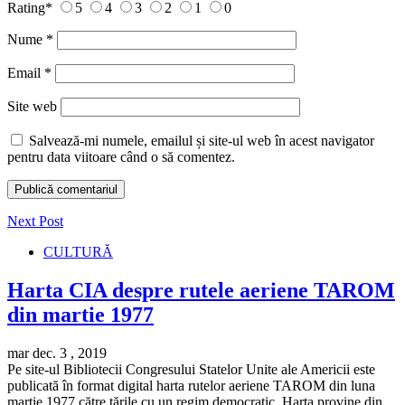
Rating
*
5
4
3
2
1
0
Nume
*
Email
*
Site web
Salvează-mi numele, emailul și site-ul web în acest navigator
pentru data viitoare când o să comentez.
Next Post
CULTURĂ
Harta CIA despre rutele aeriene TAROM
din martie 1977
mar dec. 3 , 2019
Pe site-ul Bibliotecii Congresului Statelor Unite ale Americii este
publicată în format digital harta rutelor aeriene TAROM din luna
martie 1977 către țările cu un regim democratic. Harta provine din