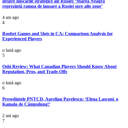
despre mișcările strategice ale Rusiei: ‘Marea Neagră
reprezintă rampa de lansare a Rusiei spre alte zone’
4 ani ago
4
Roobet Games and Slots in CA: Comparison Analysis for
Experienced Players
o lună ago
5
Oshi Review: What Canadian Players Should Know About
Reputation, Pros, and Trade-Offs
o lună ago
6
Președintele PNȚCD, Aurelian Pavelescu: ‘Elena Lasconi, o
Kamala de Câmpulung!’
2 ani ago
7