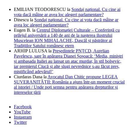
EMILIAN TEODORESCU
la
Sondaj național. Cu cine ai
vota dacă mâine ar avea loc alegeri parlamentare?
Dinescu
la
Sondaj național. Cu cine ai vota dacă mâine ar
avea loc alegeri parlamentare?
Eugen B.
la
Centrul Diplomației Culturale – Conferință cu
prilejul aniversării a 140 de ani de la nașterea ilustrului
Muscelean ION MIHALACHE, Dascăl și păstrător al
Tradițiilor Satului românesc etern
ARHIP LULUSA
la
Președintele PNȚCD, Aurelian
Pavelescu, sare în apărarea Dianei Șoșoacă: ‘Media, miniștri
și ambasada Italiei au lansat un atac murdar, în stil bolșevic,
iar premierul Ciucă și alte slugi nevrednice s-au făcut preș,
mistificând adevărul!’
Ciurdaras Dana
la
Avocatul Dan Chitic propune LEGEA
SUVERANITĂȚII: România a ajuns într-un moment crucial
al istoriei / Unde poți semna pentru apărarea drepturilor și
intereselor țării
Facebook
YouTube
Instagram
Twitter