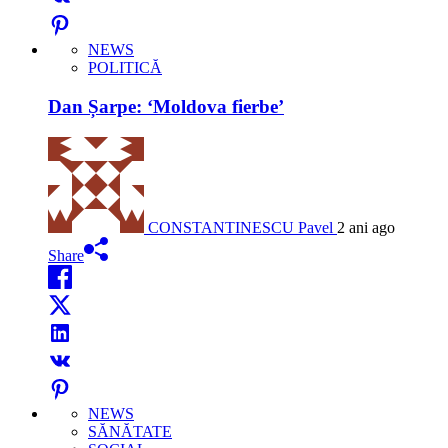
NEWS
POLITICĂ
Dan Șarpe: ‘Moldova fierbe’
CONSTANTINESCU Pavel
2 ani ago
Share
NEWS
SĂNĂTATE