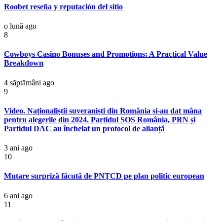
Roobet reseña y reputación del sitio
o lună ago
8
Cowboys Casino Bonuses and Promotions: A Practical Value
Breakdown
4 săptămâni ago
9
Video. Naționaliștii suveraniști din România și-au dat mâna
pentru alegerile din 2024. Partidul SOS România, PRN și
Partidul DAC au încheiat un protocol de alianță
3 ani ago
10
Mutare surpriză făcută de PNȚCD pe plan politic european
6 ani ago
11