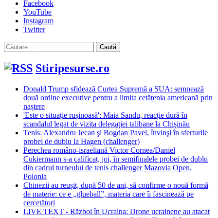
Facebook
YouTube
Instagram
Twitter
Caută
după:
Stiripesurse.ro
Donald Trump sfidează Curtea Supremă a SUA: semnează
două ordine executive pentru a limita cetățenia americană prin
naștere
'Este o situație rușinoasă': Maia Sandu, reacție dură în
scandalul legat de vizita delegației talibane la Chișinău
Tenis: Alexandru Jecan şi Bogdan Pavel, învinşi în sferturile
probei de dublu la Hagen (challenger)
Perechea româno-israeliană Victor Cornea/Daniel
Cukiermann s-a calificat, joi, în semifinalele probei de dublu
din cadrul turneului de tenis challenger Mazovia Open,
Polonia
Chinezii au reușit, după 50 de ani, să confirme o nouă formă
de materie: ce e „glueball”, materia care îi fascinează pe
cercetători
LIVE TEXT - Război în Ucraina: Drone ucrainene au atacat