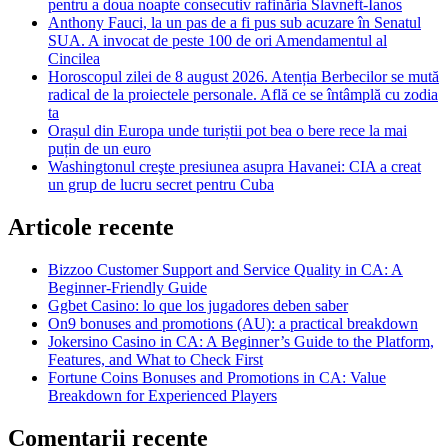
pentru a doua noapte consecutiv rafinăria Slavneft-Ianos
Anthony Fauci, la un pas de a fi pus sub acuzare în Senatul
SUA. A invocat de peste 100 de ori Amendamentul al
Cincilea
Horoscopul zilei de 8 august 2026. Atenția Berbecilor se mută
radical de la proiectele personale. Află ce se întâmplă cu zodia
ta
Orașul din Europa unde turiștii pot bea o bere rece la mai
puțin de un euro
Washingtonul creşte presiunea asupra Havanei: CIA a creat
un grup de lucru secret pentru Cuba
Articole recente
Bizzoo Customer Support and Service Quality in CA: A
Beginner-Friendly Guide
Ggbet Casino: lo que los jugadores deben saber
On9 bonuses and promotions (AU): a practical breakdown
Jokersino Casino in CA: A Beginner’s Guide to the Platform,
Features, and What to Check First
Fortune Coins Bonuses and Promotions in CA: Value
Breakdown for Experienced Players
Comentarii recente