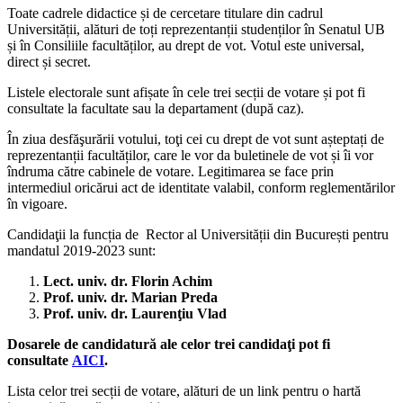
Toate cadrele didactice și de cercetare titulare din cadrul
Universității, alături de toți reprezentanții studenților în Senatul UB
și în Consiliile facultăților, au drept de vot. Votul este universal,
direct și secret.
Listele electorale sunt afișate în cele trei secții de votare și pot fi
consultate la facultate sau la departament (după caz).
În ziua desfăşurării votului, toţi cei cu drept de vot sunt așteptați de
reprezentanții facultăților, care le vor da buletinele de vot și îi vor
îndruma către cabinele de votare. Legitimarea se face prin
intermediul oricărui act de identitate valabil, conform reglementărilor
în vigoare.
Candidaţii la funcția de Rector al Universității din București pentru
mandatul 2019-2023 sunt:
Lect. univ. dr. Florin Achim
Prof. univ. dr. Marian Preda
Prof. univ. dr. Laurenţiu Vlad
Dosarele de candidatură ale celor trei candidaţi pot fi
consultate
AICI
.
Lista celor trei secții de votare, alături de un link pentru o hartă