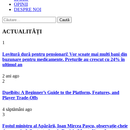
OPINII
DESPRE NOI
Caută
după:
ACTUALITĂȚI
1
Lovitură dură pentru pensionari! Vor scoate mai mulți bani din
buzunare pentru medicamente. Prețurile au crescut cu 24% în
ultimul an
2 ani ago
2
Duelbits: A Beginner’s Guide to the Platform, Features, and
Player Trade-Offs
4 săptămâni ago
3
Fostul ministru al Apărării, Ioan Mircea Pașcu, observație-cheie