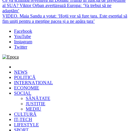
Ce va schimba revenirea lui Donald Trump în funcția de președinte
al SUA? Viktor Orban avertizează Europa: ‘Va trebui să ne
adaptăm’
VIDEO. Maia Sandu a votat: ‘Hoții vor să fure țara. Este esențial să
fim uniți pentru a menține pacea și a ne apăra țara’
Facebook
YouTube
Instagram
Twitter
Epoca
Cele mai noi știri online din România
NEWS
POLITICĂ
INTERNAȚIONAL
ECONOMIE
SOCIAL
SĂNĂTATE
JUSTIȚIE
MEDIU
CULTURĂ
IT-TECH
LIFESTYLE
SPORT