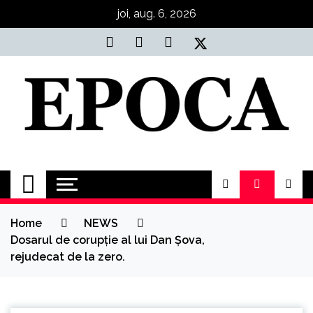
Skip
joi, aug. 6, 2026
to
content
Epoca
Cele mai noi știri online din România
Home
NEWS
Dosarul de corupţie al lui Dan Şova,
rejudecat de la zero.