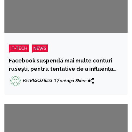
IT-TECH
NEWS
Facebook suspendă mai multe conturi
ruseşti, pentru tentative de a influenţa
politica unor ţări africane
PETRESCU Iulia
7 ani ago
Share