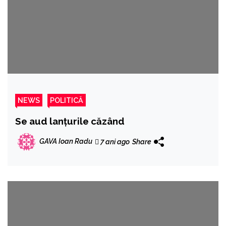
NEWS
POLITICĂ
Se aud lanțurile căzând
GAVA Ioan Radu
7 ani ago
Share