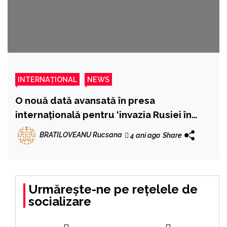
INTERNAȚIONAL
NEWS
O nouă dată avansată în presa
internațională pentru ‘invazia Rusiei în
Ucraina’: Analiștii militari sunt atenți la
BRATILOVEANU Rucsana
4 ani ago
Share
ceea ce se întâmplă după 20 februarie
Urmărește-ne pe rețelele de
socializare