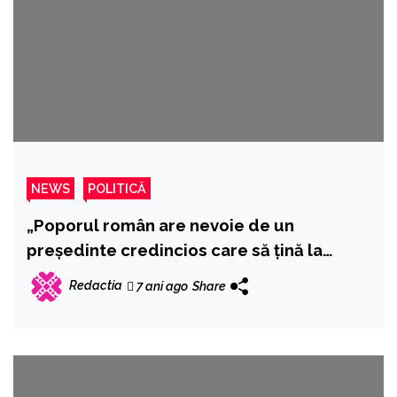
NEWS
POLITICĂ
„Poporul român are nevoie de un
președinte credincios care să țină la
istoria și la valorile neamului său”
Redactia
7 ani ago
Share