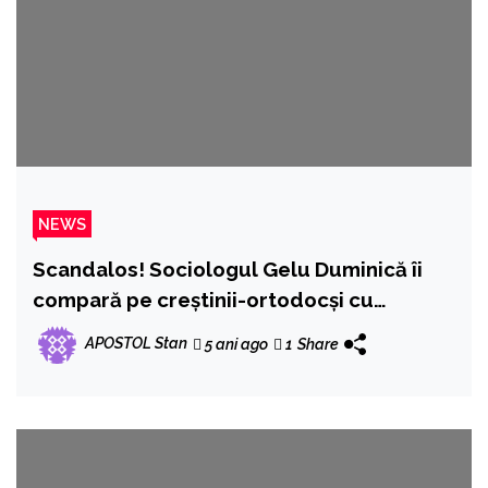
NEWS
Scandalos! Sociologul Gelu Duminică îi
compară pe creștinii-ortodocși cu
talibanii!
APOSTOL Stan
5 ani ago
1
Share