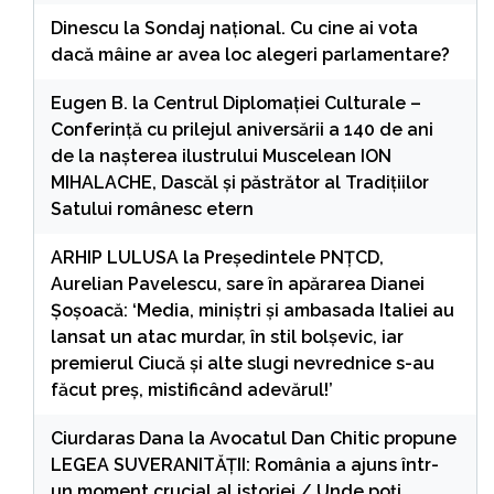
Dinescu
la
Sondaj național. Cu cine ai vota
dacă mâine ar avea loc alegeri parlamentare?
Eugen B.
la
Centrul Diplomației Culturale –
Conferință cu prilejul aniversării a 140 de ani
de la nașterea ilustrului Muscelean ION
MIHALACHE, Dascăl și păstrător al Tradițiilor
Satului românesc etern
ARHIP LULUSA
la
Președintele PNȚCD,
Aurelian Pavelescu, sare în apărarea Dianei
Șoșoacă: ‘Media, miniștri și ambasada Italiei au
lansat un atac murdar, în stil bolșevic, iar
premierul Ciucă și alte slugi nevrednice s-au
făcut preș, mistificând adevărul!’
Ciurdaras Dana
la
Avocatul Dan Chitic propune
LEGEA SUVERANITĂȚII: România a ajuns într-
un moment crucial al istoriei / Unde poți