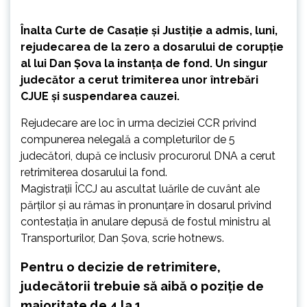
Înalta Curte de Casație și Justiție a admis, luni,
rejudecarea de la zero a dosarului de corupție
al lui Dan Șova la instanța de fond. Un singur
judecător a cerut trimiterea unor întrebări
CJUE și suspendarea cauzei.
Rejudecare are loc în urma deciziei CCR privind
compunerea nelegală a completurilor de 5
judecători, după ce inclusiv procurorul DNA a cerut
retrimiterea dosarului la fond.
Magistrații ÎCCJ au ascultat luările de cuvânt ale
părților și au rămas în pronunțare în dosarul privind
contestația în anulare depusă de fostul ministru al
Transporturilor, Dan Șova, scrie hotnews.
Pentru o decizie de retrimitere,
judecătorii trebuie să aibă o poziție de
majoritate de 4 la 1.