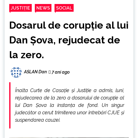
JUSTIȚIE
NEWS
SOCIAL
Dosarul de corupţie al lui
Dan Şova, rejudecat de
la zero.
ASLAN Dan
7 ani ago
Înalta Curte de Casație și Justiție a admis, luni,
rejudecarea de la zero a dosarului de corupție al
lui Dan Șova la instanța de fond. Un singur
judecător a cerut trimiterea unor întrebări CJUE și
suspendarea cauzei.