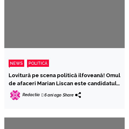
NEWS
POLITICĂ
Lovitură pe scena politică ilfoveană! Omul
de afaceri Marian Liscan este candidatul
PNȚCD pentru Consiliul Local Brănești
Redactia
6 ani ago
Share