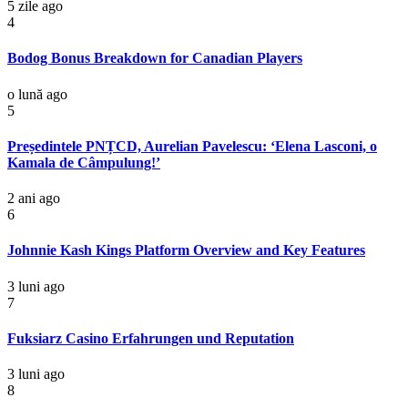
5 zile ago
4
Bodog Bonus Breakdown for Canadian Players
o lună ago
5
Președintele PNȚCD, Aurelian Pavelescu: ‘Elena Lasconi, o
Kamala de Câmpulung!’
2 ani ago
6
Johnnie Kash Kings Platform Overview and Key Features
3 luni ago
7
Fuksiarz Casino Erfahrungen und Reputation
3 luni ago
8