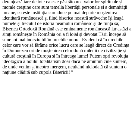
deranjează tare de tot : ea este păstrătoarea valorilor spirituale și
morale creștine care sunt temelia libertății personale și a demnității
umane; ea este instituția care duce pe mai departe moștenirea
identitară românească și fiind biserica noastră străveche își leagă
numele și trecutul de istoria neamului românesc și de ființa sa;
Biserica Ortodoxă Română este eminamente românească iar astăzi a
simți românește în România ori a fi loial și devotat Țării începe să
sune tot mai indezirabil în urechile unora. Evident că în urechile
celor care vor să fărâme orice lucru care se leagă direct de Credința
în Dumnezeu ori de moștenirea celor două milenii de civilizație și
cultură creștină în Europa și în întreaga lume! Putem opri revoluția
ideologică a noului totalitarism doar dacă ne amintim cine suntem,
de unde venim și încotro mergem, neuitând niciodată că suntem o
națiune clădită sub cupola Bisericii! ”