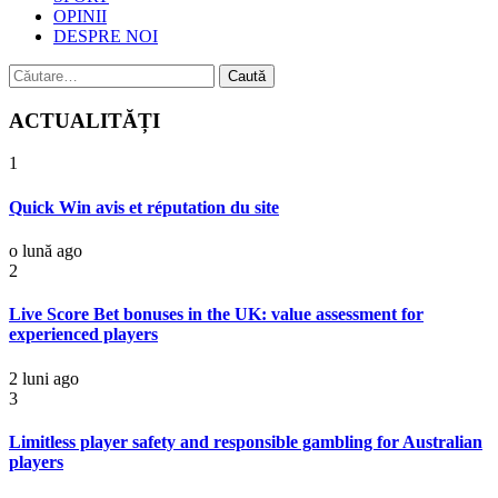
OPINII
DESPRE NOI
Caută
după:
ACTUALITĂȚI
1
Quick Win avis et réputation du site
o lună ago
2
Live Score Bet bonuses in the UK: value assessment for
experienced players
2 luni ago
3
Limitless player safety and responsible gambling for Australian
players