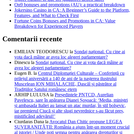
On9 bonuses and promotions (AU): a practical breakdown
Jokersino Casino in CA: A Beginner’s Guide to the Platform,
Features, and What to Check First
Fortune Coins Bonuses and Promotions in CA: Value
Breakdown for Experienced Players
Comentarii recente
EMILIAN TEODORESCU
la
Sondaj național. Cu cine ai
vota dacă mâine ar avea loc alegeri parlamentare?
Dinescu
la
Sondaj național. Cu cine ai vota dacă mâine ar
avea loc alegeri parlamentare?
Eugen B.
la
Centrul Diplomației Culturale – Conferință cu
prilejul aniversării a 140 de ani de la nașterea ilustrului
Muscelean ION MIHALACHE, Dascăl și păstrător al
Tradițiilor Satului românesc etern
ARHIP LULUSA
la
Președintele PNȚCD, Aurelian
Pavelescu, sare în apărarea Dianei Șoșoacă: ‘Media, miniștri
și ambasada Italiei au lansat un atac murdar, în stil bolșevic,
iar premierul Ciucă și alte slugi nevrednice s-au făcut preș,
mistificând adevărul!’
Ciurdaras Dana
la
Avocatul Dan Chitic propune LEGEA
SUVERANITĂȚII: România a ajuns într-un moment crucial
al istoriei / Unde poți semna pentru apărarea drepturilor și