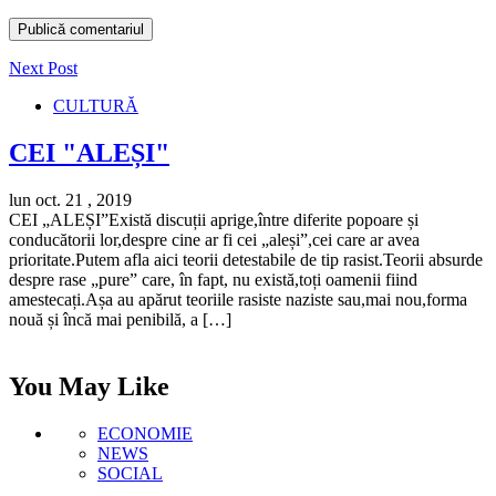
Next Post
CULTURĂ
CEI "ALEȘI"
lun oct. 21 , 2019
CEI „ALEȘI”Există discuții aprige,între diferite popoare și
conducătorii lor,despre cine ar fi cei „aleși”,cei care ar avea
prioritate.Putem afla aici teorii detestabile de tip rasist.Teorii absurde
despre rase „pure” care, în fapt, nu există,toți oamenii fiind
amestecați.Așa au apărut teoriile rasiste naziste sau,mai nou,forma
nouă și încă mai penibilă, a […]
You May Like
ECONOMIE
NEWS
SOCIAL