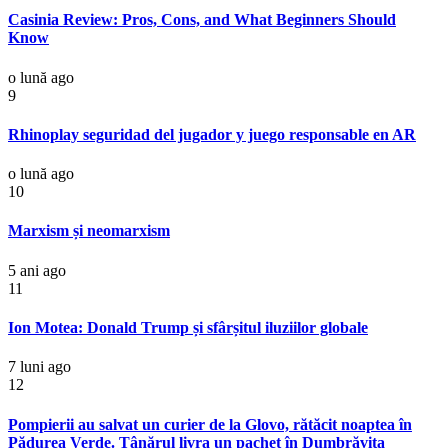
Casinia Review: Pros, Cons, and What Beginners Should
Know
o lună ago
9
Rhinoplay seguridad del jugador y juego responsable en AR
o lună ago
10
Marxism și neomarxism
5 ani ago
11
Ion Motea: Donald Trump și sfârșitul iluziilor globale
7 luni ago
12
Pompierii au salvat un curier de la Glovo, rătăcit noaptea în
Pădurea Verde. Tânărul livra un pachet în Dumbrăvița