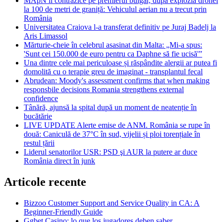
MApN îl contrazice pe premierul bulgar, după explozia dronei
la 100 de metri de graniță: Vehiculul aerian nu a trecut prin
România
Universitatea Craiova l-a transferat definitiv pe Juraj Badelj la
Aris Limassol
Mărturie-cheie în celebrul asasinat din Malta: „Mi-a spus:
'Sunt cei 150.000 de euro pentru ca Daphne să fie ucisă'”
Una dintre cele mai periculoase și răspândite alergii ar putea fi
domolită cu o terapie greu de imaginat - transplantul fecal
Abrudean: Moody's assessment confirms that when making
responsbile decisions Romania strengthens external
confidence
Tânără, ajunsă la spital după un moment de neatenție în
bucătărie
LIVE UPDATE Alerte emise de ANM. România se rupe în
două: Caniculă de 37°C în sud, vijelii și ploi torențiale în
restul țării
Liderul senatorilor USR: PSD şi AUR la putere ar duce
România direct în junk
Articole recente
Bizzoo Customer Support and Service Quality in CA: A
Beginner-Friendly Guide
Ggbet Casino: lo que los jugadores deben saber