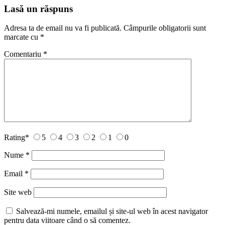
Lasă un răspuns
Adresa ta de email nu va fi publicată.
Câmpurile obligatorii sunt
marcate cu
*
Comentariu
*
Rating
*
5
4
3
2
1
0
Nume
*
Email
*
Site web
Salvează-mi numele, emailul și site-ul web în acest navigator
pentru data viitoare când o să comentez.