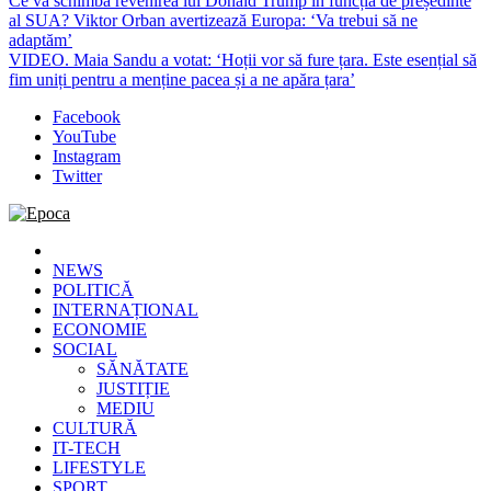
Ce va schimba revenirea lui Donald Trump în funcția de președinte
al SUA? Viktor Orban avertizează Europa: ‘Va trebui să ne
adaptăm’
VIDEO. Maia Sandu a votat: ‘Hoții vor să fure țara. Este esențial să
fim uniți pentru a menține pacea și a ne apăra țara’
Facebook
YouTube
Instagram
Twitter
Epoca
Cele mai noi știri online din România
NEWS
POLITICĂ
INTERNAȚIONAL
ECONOMIE
SOCIAL
SĂNĂTATE
JUSTIȚIE
MEDIU
CULTURĂ
IT-TECH
LIFESTYLE
SPORT