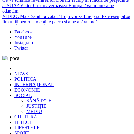
Ce va schimba revenirea lui Donald Trump în funcția de președinte
al SUA? Viktor Orban avertizează Europa: ‘Va trebui să ne
adaptăm’
VIDEO. Maia Sandu a votat: ‘Hoții vor să fure țara. Este esențial să
fim uniți pentru a menține pacea și a ne apăra țara’
Facebook
YouTube
Instagram
Twitter
Epoca
Cele mai noi știri online din România
NEWS
POLITICĂ
INTERNAȚIONAL
ECONOMIE
SOCIAL
SĂNĂTATE
JUSTIȚIE
MEDIU
CULTURĂ
IT-TECH
LIFESTYLE
SPORT