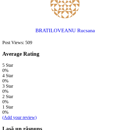
BRATILOVEANU Rucsana
Post Views:
509
Average Rating
5 Star
0%
4 Star
0%
3 Star
0%
2 Star
0%
1 Star
0%
(Add your review)
Lasă un răspuns