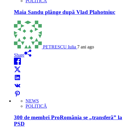
POLITICĂ
Maia Sandu plânge după Vlad Plahotniuc
PETRESCU Iulia
7 ani ago
Share
NEWS
POLITICĂ
300 de membri ProRomânia se „transferă” la
PSD