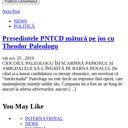
Next Post
NEWS
POLITICĂ
Președintele PNȚCD mătură pe jos cu
Theodor Paleologu
vin oct. 25 , 2019
CIOCOIUL PALEOLOGU ÎȘI SCARPINĂ PAPIONUL ȘI
AMIGDALELE SĂ-L ÎNGHITĂ PE BARNA PENALUL De
când și-a lansat candidatura cu mesaje obraznice, am avertizat că
”intelectualul” Paleologu nu este decât un impostor fără operă, care
maimuțărește numele tatălui său. Campania lui a fost un șir lung de
atacuri la adresa adversarilor, atacuri […]
You May Like
INTERNAȚIONAL
NEWS