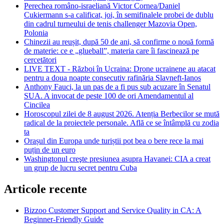
Perechea româno-israeliană Victor Cornea/Daniel
Cukiermann s-a calificat, joi, în semifinalele probei de dublu
din cadrul turneului de tenis challenger Mazovia Open,
Polonia
Chinezii au reușit, după 50 de ani, să confirme o nouă formă
de materie: ce e „glueball”, materia care îi fascinează pe
cercetători
LIVE TEXT - Război în Ucraina: Drone ucrainene au atacat
pentru a doua noapte consecutiv rafinăria Slavneft-Ianos
Anthony Fauci, la un pas de a fi pus sub acuzare în Senatul
SUA. A invocat de peste 100 de ori Amendamentul al
Cincilea
Horoscopul zilei de 8 august 2026. Atenția Berbecilor se mută
radical de la proiectele personale. Află ce se întâmplă cu zodia
ta
Orașul din Europa unde turiștii pot bea o bere rece la mai
puțin de un euro
Washingtonul creşte presiunea asupra Havanei: CIA a creat
un grup de lucru secret pentru Cuba
Articole recente
Bizzoo Customer Support and Service Quality in CA: A
Beginner-Friendly Guide