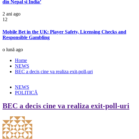
din Nepal și India’
2 ani ago
12
Mobile Bet in the UK: Player Safety, Licensing Checks and
Responsible Gambling
o lună ago
Home
NEWS
BEC a decis cine va realiza exit-poll-uri
NEWS
POLITICĂ
BEC a decis cine va realiza exit-poll-uri