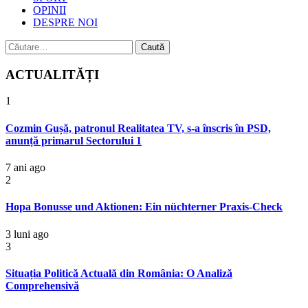
OPINII
DESPRE NOI
Caută
după:
ACTUALITĂȚI
1
Cozmin Gușă, patronul Realitatea TV, s-a înscris în PSD,
anunță primarul Sectorului 1
7 ani ago
2
Hopa Bonusse und Aktionen: Ein nüchterner Praxis-Check
3 luni ago
3
Situația Politică Actuală din România: O Analiză
Comprehensivă