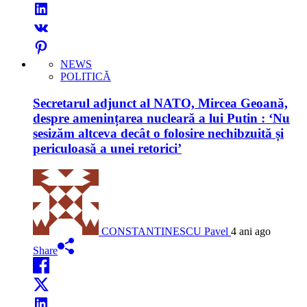
NEWS
POLITICĂ
Secretarul adjunct al NATO, Mircea Geoană,
despre amenințarea nucleară a lui Putin : ‘Nu
sesizăm altceva decât o folosire nechibzuită și
periculoasă a unei retorici’
CONSTANTINESCU Pavel
4 ani ago
Share