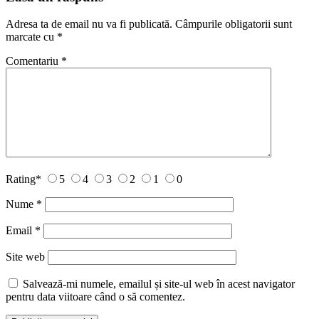
Adresa ta de email nu va fi publicată.
Câmpurile obligatorii sunt
marcate cu
*
Comentariu
*
Rating
*
5
4
3
2
1
0
Nume
*
Email
*
Site web
Salvează-mi numele, emailul și site-ul web în acest navigator
pentru data viitoare când o să comentez.