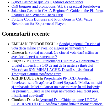
Ggbet Casino: lo que los jugadores deben saber
On9 bonuses and promotions (AU): a practical breakdown
Jokersino Casino in CA: A Beginner’s Guide to the Platform,
Features, and What to Check First
Fortune Coins Bonuses and Promotions in CA: Value
Breakdown for Experienced Players
Comentarii recente
EMILIAN TEODORESCU
la
Sondaj național. Cu cine ai
vota dacă mâine ar avea loc alegeri parlamentare?
Dinescu
la
Sondaj național. Cu cine ai vota dacă mâine ar
avea loc alegeri parlamentare?
Eugen B.
la
Centrul Diplomației Culturale – Conferință cu
prilejul aniversării a 140 de ani de la nașterea ilustrului
Muscelean ION MIHALACHE, Dascăl și păstrător al
Tradițiilor Satului românesc etern
ARHIP LULUSA
la
Președintele PNȚCD, Aurelian
Pavelescu, sare în apărarea Dianei Șoșoacă: ‘Media, miniștri
și ambasada Italiei au lansat un atac murdar, în stil bolșevic,
iar premierul Ciucă și alte slugi nevrednice s-au făcut preș,
mistificând adevărul!’
Ciurdaras Dana
la
Avocatul Dan Chitic propune LEGEA
SUVERANITĂȚII: România a ajuns într-un moment crucial