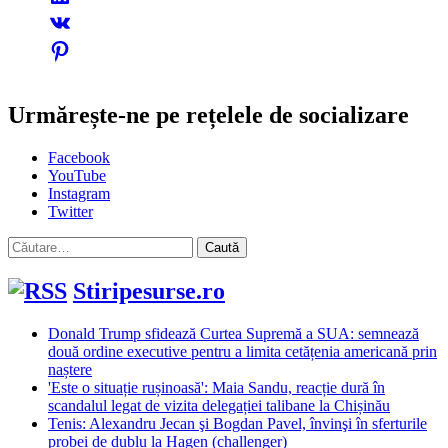
Urmărește-ne pe rețelele de socializare
Facebook
YouTube
Instagram
Twitter
Caută
după:
Stiripesurse.ro
Donald Trump sfidează Curtea Supremă a SUA: semnează
două ordine executive pentru a limita cetățenia americană prin
naștere
'Este o situație rușinoasă': Maia Sandu, reacție dură în
scandalul legat de vizita delegației talibane la Chișinău
Tenis: Alexandru Jecan şi Bogdan Pavel, învinşi în sferturile
probei de dublu la Hagen (challenger)