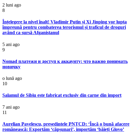
2 luni ago
8
Înțelegere la nivel înalt! Vladimir Putin și Xi Jinping vor lupta
împreună pentru combaterea terorismul și traficul de droguri
având ca sursă Afganistanul
5 ani ago
9
Nomad платежи и доступ к аккаунту: что важно понимать
новичку
o lună ago
10
Salamul de Sibiu este fabricat exclusiv din carne din import
7 ani ago
11
Aurelian Pavelescu, președintele PNȚCD: ‘Încă o bună afacere
românească: Exportăm ‘căpșunari’, importăm ‘băieți Glovo’