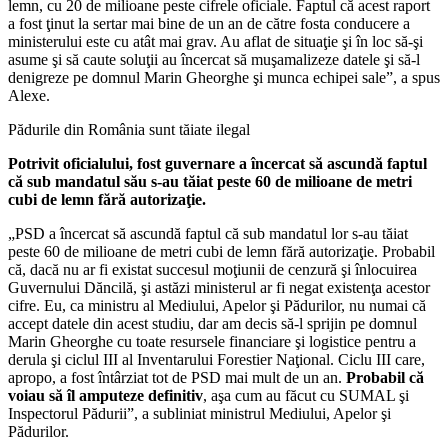
lemn, cu 20 de milioane peste cifrele oficiale. Faptul că acest raport
a fost ţinut la sertar mai bine de un an de către fosta conducere a
ministerului este cu atât mai grav. Au aflat de situaţie şi în loc să-şi
asume şi să caute soluţii au încercat să muşamalizeze datele şi să-l
denigreze pe domnul Marin Gheorghe şi munca echipei sale”, a spus
Alexe.
Pădurile din România sunt tăiate ilegal
Potrivit oficialului, fost guvernare a încercat să ascundă faptul
că sub mandatul său s-au tăiat peste 60 de milioane de metri
cubi de lemn fără autorizaţie.
„PSD a încercat să ascundă faptul că sub mandatul lor s-au tăiat
peste 60 de milioane de metri cubi de lemn fără autorizaţie. Probabil
că, dacă nu ar fi existat succesul moţiunii de cenzură şi înlocuirea
Guvernului Dăncilă, şi astăzi ministerul ar fi negat existenţa acestor
cifre. Eu, ca ministru al Mediului, Apelor şi Pădurilor, nu numai că
accept datele din acest studiu, dar am decis să-l sprijin pe domnul
Marin Gheorghe cu toate resursele financiare şi logistice pentru a
derula şi ciclul III al Inventarului Forestier Naţional. Ciclu III care,
apropo, a fost întârziat tot de PSD mai mult de un an.
Probabil că
voiau să îl amputeze definitiv
, aşa cum au făcut cu SUMAL şi
Inspectorul Pădurii”, a subliniat ministrul Mediului, Apelor şi
Pădurilor.