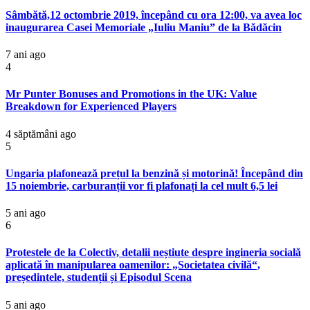
Sâmbătă,12 octombrie 2019, începând cu ora 12:00, va avea loc
inaugurarea Casei Memoriale „Iuliu Maniu” de la Bădăcin
7 ani ago
4
Mr Punter Bonuses and Promotions in the UK: Value
Breakdown for Experienced Players
4 săptămâni ago
5
Ungaria plafonează prețul la benzină și motorină! Începând din
15 noiembrie, carburanții vor fi plafonați la cel mult 6,5 lei
5 ani ago
6
Protestele de la Colectiv, detalii neștiute despre ingineria socială
aplicată în manipularea oamenilor: „Societatea civilă“,
președintele, studenții și Episodul Scena
5 ani ago