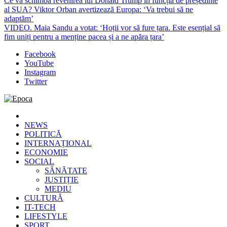
Ce va schimba revenirea lui Donald Trump în funcția de președinte
al SUA? Viktor Orban avertizează Europa: ‘Va trebui să ne
adaptăm’
VIDEO. Maia Sandu a votat: ‘Hoții vor să fure țara. Este esențial să
fim uniți pentru a menține pacea și a ne apăra țara’
Facebook
YouTube
Instagram
Twitter
Epoca
Cele mai noi știri online din România
NEWS
POLITICĂ
INTERNAȚIONAL
ECONOMIE
SOCIAL
SĂNĂTATE
JUSTIȚIE
MEDIU
CULTURĂ
IT-TECH
LIFESTYLE
SPORT