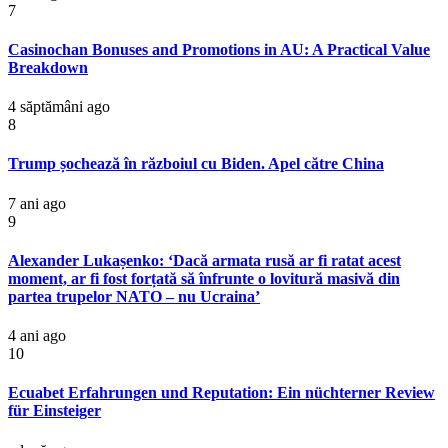
7
Casinochan Bonuses and Promotions in AU: A Practical Value
Breakdown
4 săptămâni ago
8
Trump șochează în războiul cu Biden. Apel către China
7 ani ago
9
Alexander Lukașenko: ‘Dacă armata rusă ar fi ratat acest
moment, ar fi fost forțată să înfrunte o lovitură masivă din
partea trupelor NATO – nu Ucraina’
4 ani ago
10
Ecuabet Erfahrungen und Reputation: Ein nüchterner Review
für Einsteiger