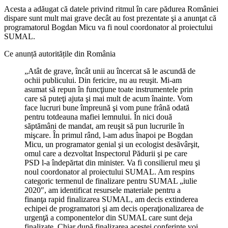
Acesta a adăugat că datele privind ritmul în care pădurea României
dispare sunt mult mai grave decât au fost prezentate şi a anunţat că
programatorul Bogdan Micu va fi noul coordonator al proiectului
SUMAL.
Ce anunță autoritățile din România
„Atât de grave, încât unii au încercat să le ascundă de
ochii publicului. Din fericire, nu au reuşit. Mi-am
asumat să repun în funcţiune toate instrumentele prin
care să puteţi ajuta şi mai mult de acum înainte. Vom
face lucruri bune împreună şi vom pune frână odată
pentru totdeauna mafiei lemnului. În nici două
săptămâni de mandat, am reuşit să pun lucrurile în
mişcare. În primul rând, l-am adus înapoi pe Bogdan
Micu, un programator genial şi un ecologist desăvârşit,
omul care a dezvoltat Inspectorul Pădurii şi pe care
PSD l-a îndepărtat din minister. Va fi consilierul meu şi
noul coordonator al proiectului SUMAL. Am respins
categoric termenul de finalizare pentru SUMAL „iulie
2020″, am identificat resursele materiale pentru a
finanţa rapid finalizarea SUMAL, am decis extinderea
echipei de programatori şi am decis operaţionalizarea de
urgenţă a componentelor din SUMAL care sunt deja
finalizate. Chiar după finalizarea acestei conferinţe voi