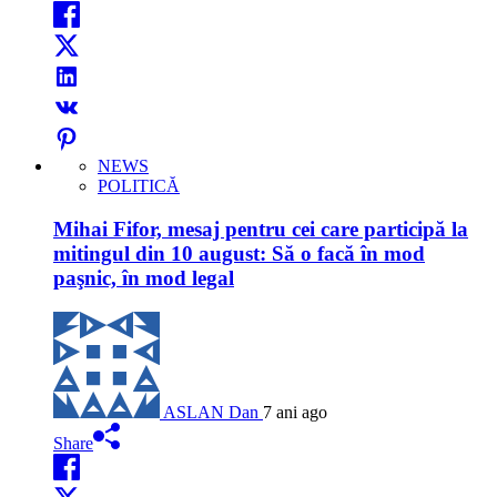
NEWS
POLITICĂ
Mihai Fifor, mesaj pentru cei care participă la
mitingul din 10 august: Să o facă în mod
paşnic, în mod legal
ASLAN Dan
7 ani ago
Share