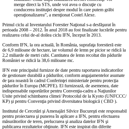
merge direct la STS, unde voi avea o discuţie cu
conducerea instituţiei despre modul în care putem grăbi
operaţionalizarea”, a menţionat Costel Alexe.
Primul ciclu al Inventarului Forestier Naţional s-a desfăşurat în
perioada 2008 – 2012. În anul 2018 au fost finalizate lucrările pentru
realizarea celui de-al doilea ciclu IFN, început în 2013.
Conform IFN, la ora actuală, în România, suprafaţa forestieră este
de 6,9 milioane de hectare, iar volumul de lemn pe picior se ridică la
2,2 miliarde de metri cubi. Cantitatea de lemn recoltat din pădurile
României se ridică la 38,6 milioane mc.
IFN este principalul furnizor de date pentru raportarea indicatorilor
de gestionare durabilă a pădurilor, conform angajamentelor asumate
de ţara noastră în cadrul Conferinţei ministeriale pentru protecţia
pădurilor în Europa (MCPFE). El furnizează, de asemenea, date
indispensabile raportărilor pentru Convenţia-cadru a Naţiunilor
Unite privind schimbarea climei/ Protocolul de la Kyoto (UNFCCC/
KP) şi pentru Convenţia privind diversitatea biologică ( CBD ).
Institutul de Cercetări şi Amenajări Silvice Bucureşti este responsabil
pentru proiectarea şi punerea în aplicare a IFN, pentru efectuarea
măsurătorilor de teren, prelucrarea şi analiza datelor IFN şi
publicarea rezultatelor obţinute. IFN este inspirat din diferite