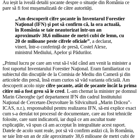
Au ieșit la iveală detalii șocante despre o situație din România ce
pare să fi fost mușamalizată de către autorități.
„Am descoperit cifre şocante în Inventarul Forestier
Naţional (IFN) şi pot să confirm că, la ora actuală,
în România se taie neautorizat într-un an
aproximativ 38,6 milioane de metri cubi de lemn, cu
20 de milioane peste cifrele oficiale”
, a declarat,
vineri, într-o conferinţă de presă, Costel Alexe,
ministrul Mediului, Apelor şi Pădurilor.
„Primul lucru pe care am vrut să-l văd când am venit la minister a
fost raportul Inventarului Forestier Naţional. Eram familiarizat cu
subiectul din discuţiile de la Comisia de Mediu din Cameră şi din
articolele din presă, însă eram curios să văd varianta oficială. Am
descoperit acolo nişte
cifre şocante, atât de şocante încât la prima
citire mi-a fost greu să le cred
. L-am chemat la minister pe domnul
Marin Gheorghe (şef departament IFN din cadrul Institutului
Naţional de Cercetare-Dezvoltare în Silvicultură „Marin Drăcea”-
ICAS, n.r.), responsabilul pentru realizarea IFN, să-mi explice exact
cum s-a derulat tot procesul de documentare, care au fost tehnicile
folosite, care sunt indicatorii, iar după ce am ascultat toate
explicaţiile, vă spun că am acceptat în integralitate acest raport.
Datele de acolo sunt reale, pot să vă confirm astăzi că, în România,
se taie într-un an de zile aproximativ 38,6 milioane de metri cubi de