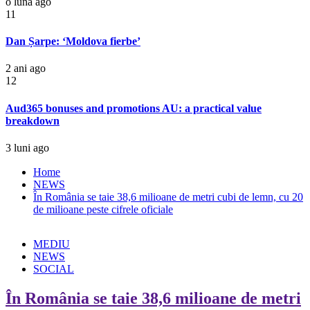
o lună ago
11
Dan Șarpe: ‘Moldova fierbe’
2 ani ago
12
Aud365 bonuses and promotions AU: a practical value
breakdown
3 luni ago
Home
NEWS
În România se taie 38,6 milioane de metri cubi de lemn, cu 20
de milioane peste cifrele oficiale
MEDIU
NEWS
SOCIAL
În România se taie 38,6 milioane de metri