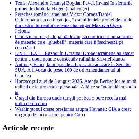
Tenis: Alexandru Jecan şi Bogdan Pavel, învinşi în sferturile
probei de dublu la Hagen (challenger)
Perechea româno-israeliană Victor Cornea/Daniel
Cukiermann s-a calificat, joi, în semifinalele probei de dublu
din cadrul turneului de tenis challenger Mazovia Open,
Polonia
Chinezii au reușit, după 50 de ani, să confirme o nouă formă
de materie: ce e „glueball”, materia care îi fascinează pe
cercetători
LIVE TEXT - Război în Ucraina: Drone ucrainene au atacat
pentru a doua noapte consecutiv rafinăria Slavneft-Ianos
Anthony Fauci, la un pas de a fi pus sub acuzare în Senatul
SUA. A invocat de peste 100 de ori Amendamentul al
Cincilea
Horoscopul zilei de 8 august 2026. Atenția Berbecilor se mută
radical de la proiectele personale. Află ce se întâmplă cu zodia
ta
Orașul din Europa unde turiștii pot bea o bere rece la mai
puțin de un euro
Washingtonul creşte presiunea asupra Havanei: CIA a creat
un grup de lucru secret pentru Cuba
Articole recente