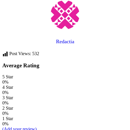
Redactia
Post Views:
532
Average Rating
5 Star
0%
4 Star
0%
3 Star
0%
2 Star
0%
1 Star
0%
(Add your review)