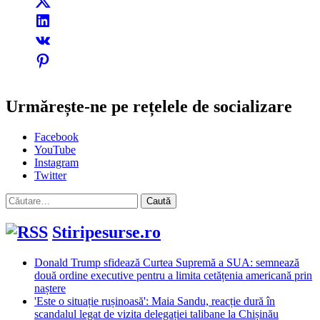
Urmărește-ne pe rețelele de socializare
Facebook
YouTube
Instagram
Twitter
Caută
după:
Stiripesurse.ro
Donald Trump sfidează Curtea Supremă a SUA: semnează
două ordine executive pentru a limita cetățenia americană prin
naștere
'Este o situație rușinoasă': Maia Sandu, reacție dură în
scandalul legat de vizita delegației talibane la Chișinău