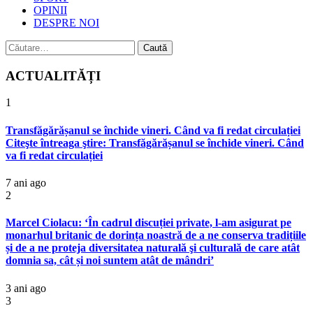
OPINII
DESPRE NOI
Caută
după:
ACTUALITĂȚI
1
Transfăgărășanul se închide vineri. Când va fi redat circulației
Citeşte întreaga ştire: Transfăgărășanul se închide vineri. Când
va fi redat circulației
7 ani ago
2
Marcel Ciolacu: ‘În cadrul discuției private, l-am asigurat pe
monarhul britanic de dorința noastră de a ne conserva tradițiile
și de a ne proteja diversitatea naturală şi culturală de care atât
domnia sa, cât și noi suntem atât de mândri’
3 ani ago
3