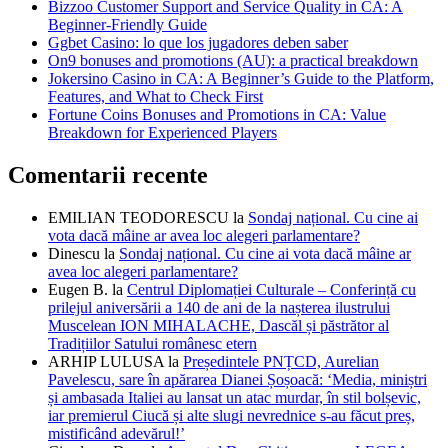
Bizzoo Customer Support and Service Quality in CA: A
Beginner-Friendly Guide
Ggbet Casino: lo que los jugadores deben saber
On9 bonuses and promotions (AU): a practical breakdown
Jokersino Casino in CA: A Beginner’s Guide to the Platform,
Features, and What to Check First
Fortune Coins Bonuses and Promotions in CA: Value
Breakdown for Experienced Players
Comentarii recente
EMILIAN TEODORESCU
la
Sondaj național. Cu cine ai
vota dacă mâine ar avea loc alegeri parlamentare?
Dinescu
la
Sondaj național. Cu cine ai vota dacă mâine ar
avea loc alegeri parlamentare?
Eugen B.
la
Centrul Diplomației Culturale – Conferință cu
prilejul aniversării a 140 de ani de la nașterea ilustrului
Muscelean ION MIHALACHE, Dascăl și păstrător al
Tradițiilor Satului românesc etern
ARHIP LULUSA
la
Președintele PNȚCD, Aurelian
Pavelescu, sare în apărarea Dianei Șoșoacă: ‘Media, miniștri
și ambasada Italiei au lansat un atac murdar, în stil bolșevic,
iar premierul Ciucă și alte slugi nevrednice s-au făcut preș,
mistificând adevărul!’