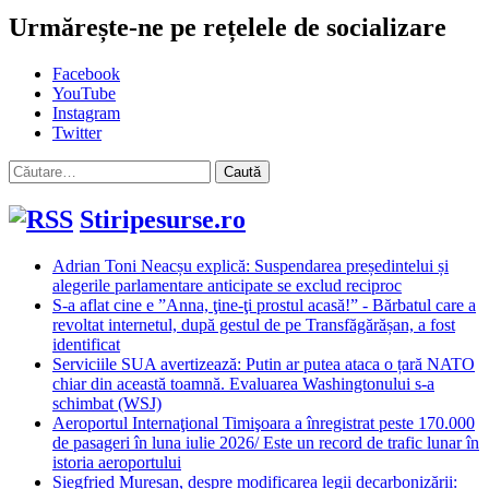
Urmărește-ne pe rețelele de socializare
Facebook
YouTube
Instagram
Twitter
Caută
după:
Stiripesurse.ro
Adrian Toni Neacșu explică: Suspendarea președintelui și
alegerile parlamentare anticipate se exclud reciproc
S-a aflat cine e ”Anna, ţine-ţi prostul acasă!” - Bărbatul care a
revoltat internetul, după gestul de pe Transfăgărășan, a fost
identificat
Serviciile SUA avertizează: Putin ar putea ataca o țară NATO
chiar din această toamnă. Evaluarea Washingtonului s-a
schimbat (WSJ)
Aeroportul Internaţional Timişoara a înregistrat peste 170.000
de pasageri în luna iulie 2026/ Este un record de trafic lunar în
istoria aeroportului
Siegfried Mureșan, despre modificarea legii decarbonizării: