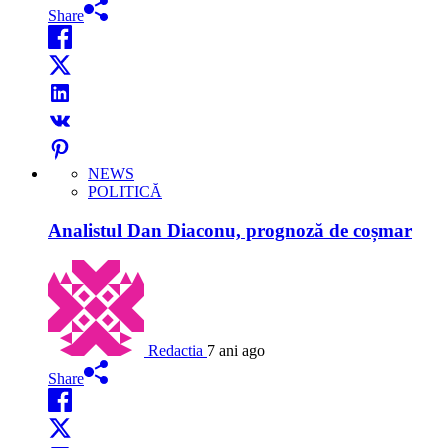
Share
NEWS
POLITICĂ
Analistul Dan Diaconu, prognoză de coșmar
Redactia
7 ani ago
Share