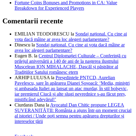
Fortune Coins Bonuses and Promotions in CA: Value
Breakdown for Experienced Players
Comentarii recente
EMILIAN TEODORESCU
la
Sondaj național. Cu cine ai
vota dacă mâine ar avea loc alegeri parlamentare?
Dinescu
la
Sondaj național. Cu cine ai vota dacă mâine ar
avea loc alegeri parlamentare?
Eugen B.
la
Centrul Diplomației Culturale – Conferință cu
prilejul aniversării a 140 de ani de la nașterea ilustrului
Muscelean ION MIHALACHE, Dascăl și păstrător al
Tradițiilor Satului românesc etern
ARHIP LULUSA
la
Președintele PNȚCD, Aurelian
Pavelescu, sare în apărarea Dianei Șoșoacă: ‘Media, miniștri
și ambasada Italiei au lansat un atac murdar, în stil bolșevic,
iar premierul Ciucă și alte slugi nevrednice s-au făcut preș,
mistificând adevărul!’
Ciurdaras Dana
la
Avocatul Dan Chitic propune LEGEA
SUVERANITĂȚII: România a ajuns într-un moment crucial
al istoriei / Unde poți semna pentru apărarea drepturilor și
intereselor țării