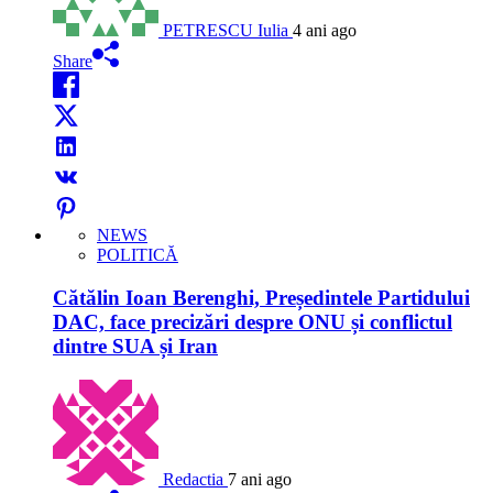
PETRESCU Iulia
4 ani ago
Share
NEWS
POLITICĂ
Cătălin Ioan Berenghi, Președintele Partidului
DAC, face precizări despre ONU și conflictul
dintre SUA și Iran
Redactia
7 ani ago