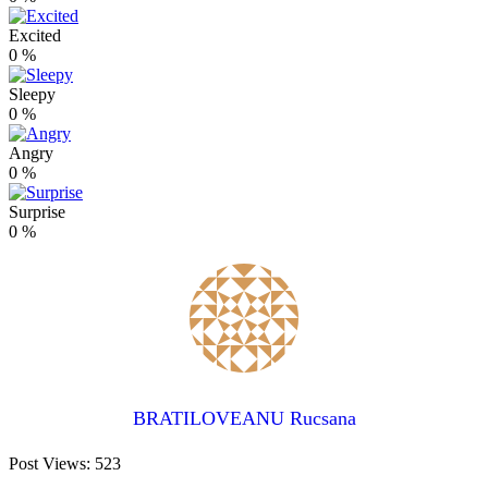
Excited
0
%
Sleepy
0
%
Angry
0
%
Surprise
0
%
BRATILOVEANU Rucsana
Post Views:
523