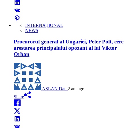
INTERNAȚIONAL
NEWS
Procurorul general al Ungariei, Peter Polt, cere
arestarea principalului opozant al lui Viktor
Orban
ASLAN Dan
2 ani ago
Share