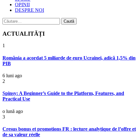
OPINII
DESPRE NOI
Caută
după:
ACTUALITĂȚI
1
România a acordat 5 miliarde de euro Ucrainei, adică 1,5% din
PIB
6 luni ago
2
Spinsy: A Beginner’s Guide to the Platform, Features, and
Practical Use
o lună ago
3
Cresus bonus et promotions FR : lecture analytique de l’offre et
de sa valeur réelle