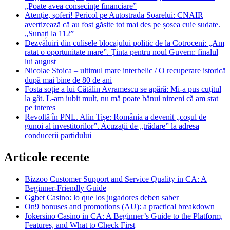
„Poate avea consecințe financiare”
Atenție, șoferi! Pericol pe Autostrada Soarelui: CNAIR
avertizează că au fost găsite tot mai des pe șosea cuie sudate.
„Sunați la 112”
Dezvăluiri din culisele blocajului politic de la Cotroceni: „Am
ratat o oportunitate mare”. Ținta pentru noul Guvern: finalul
lui august
Nicolae Stoica – ultimul mare interbelic / O recuperare istorică
după mai bine de 80 de ani
Fosta soție a lui Cătălin Avramescu se apără: Mi-a pus cuțitul
la gât. L-am iubit mult, nu mă poate bănui nimeni că am stat
pe interes
Revoltă în PNL. Alin Tișe: România a devenit „coșul de
gunoi al investitorilor”. Acuzații de „trădare” la adresa
conducerii partidului
Articole recente
Bizzoo Customer Support and Service Quality in CA: A
Beginner-Friendly Guide
Ggbet Casino: lo que los jugadores deben saber
On9 bonuses and promotions (AU): a practical breakdown
Jokersino Casino in CA: A Beginner’s Guide to the Platform,
Features, and What to Check First