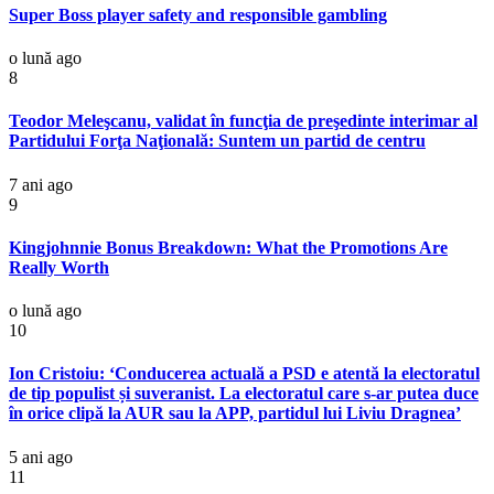
Super Boss player safety and responsible gambling
o lună ago
8
Teodor Meleşcanu, validat în funcţia de preşedinte interimar al
Partidului Forţa Naţională: Suntem un partid de centru
7 ani ago
9
Kingjohnnie Bonus Breakdown: What the Promotions Are
Really Worth
o lună ago
10
Ion Cristoiu: ‘Conducerea actuală a PSD e atentă la electoratul
de tip populist și suveranist. La electoratul care s-ar putea duce
în orice clipă la AUR sau la APP, partidul lui Liviu Dragnea’
5 ani ago
11