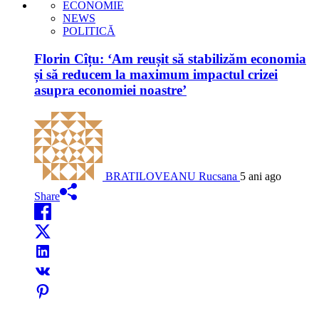
ECONOMIE
NEWS
POLITICĂ
Florin Cîțu: ‘Am reușit să stabilizăm economia
și să reducem la maximum impactul crizei
asupra economiei noastre’
BRATILOVEANU Rucsana
5 ani ago
Share