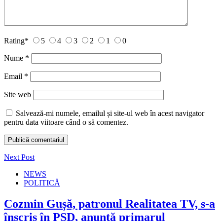
Rating
*
5
4
3
2
1
0
Nume
*
Email
*
Site web
Salvează-mi numele, emailul și site-ul web în acest navigator
pentru data viitoare când o să comentez.
Next Post
NEWS
POLITICĂ
Cozmin Gușă, patronul Realitatea TV, s-a
înscris în PSD, anunță primarul