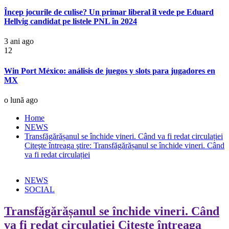
Încep jocurile de culise? Un primar liberal îl vede pe Eduard
Hellvig candidat pe listele PNL în 2024
3 ani ago
12
Win Port México: análisis de juegos y slots para jugadores en
MX
o lună ago
Home
NEWS
Transfăgărășanul se închide vineri. Când va fi redat circulației
Citeşte întreaga ştire: Transfăgărășanul se închide vineri. Când
va fi redat circulației
NEWS
SOCIAL
Transfăgărășanul se închide vineri. Când
va fi redat circulației Citeşte întreaga