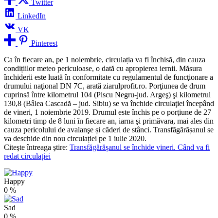
Twitter
LinkedIn
VK
Pinterest
Ca în fiecare an, pe 1 noiembrie, circulația va fi închisă, din cauza
condițiilor meteo periculoase, o dată cu apropierea iernii. Măsura
închiderii este luată în conformitate cu regulamentul de funcţionare a
drumului naţional DN 7C, arată ziarulprofit.ro. Porţiunea de drum
cuprinsă între kilometrul 104 (Piscu Negru-jud. Argeş) şi kilometrul
130,8 (Bâlea Cascadă – jud. Sibiu) se va închide circulaţiei începând
de vineri, 1 noiembrie 2019. Drumul este închis pe o porţiune de 27
kilometri timp de 8 luni în fiecare an, iarna şi primăvara, mai ales din
cauza pericolului de avalanşe și căderi de stânci. Transfăgărășanul se
va deschide din nou circulației pe 1 iulie 2020.
Citeşte întreaga ştire:
Transfăgărășanul se închide vineri. Când va fi
redat circulației
Happy
0
%
Sad
0
%