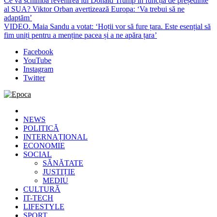
Ce va schimba revenirea lui Donald Trump în funcția de președinte
al SUA? Viktor Orban avertizează Europa: ‘Va trebui să ne
adaptăm’
VIDEO. Maia Sandu a votat: ‘Hoții vor să fure țara. Este esențial să
fim uniți pentru a menține pacea și a ne apăra țara’
Facebook
YouTube
Instagram
Twitter
Epoca
Cele mai noi știri online din România
NEWS
POLITICĂ
INTERNAȚIONAL
ECONOMIE
SOCIAL
SĂNĂTATE
JUSTIȚIE
MEDIU
CULTURĂ
IT-TECH
LIFESTYLE
SPORT