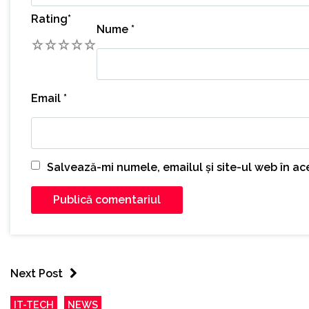
Rating
*
Nume
*
1
2
3
4
5
Email
*
Salvează-mi numele, emailul și site-ul web în a
Next Post
IT-TECH
NEWS