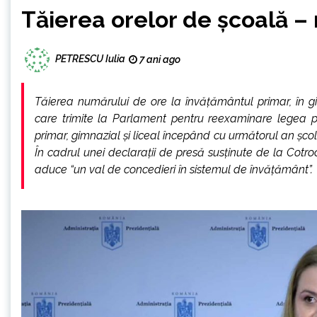
Tăierea orelor de școală – 
PETRESCU Iulia
7 ani ago
Tăierea numărului de ore la învățământul primar, în gi
care trimite la Parlament pentru reexaminare legea pr
primar, gimnazial și liceal începând cu următorul an școla
În cadrul unei declarații de presă susținute de la Cotro
aduce “un val de concedieri în sistemul de învățământ”.