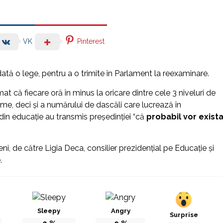
Pinterest
VK
tă o lege, pentru a o trimite în Parlament la reexaminare.
at că fiecare oră în minus la oricare dintre cele 3 niveluri de
, deci și a numărului de dascăli care lucrează în
e din educație au transmis președinției “că
probabil vor exist
ceni, de către Ligia Deca, consilier prezidențial pe Educație şi
.
Sleepy
Angry
Surprise