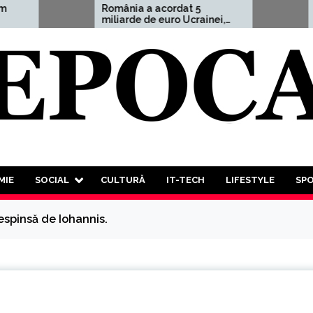
România a acordat 5
Aleksandr Dug
miliarde de euro Ucrainei,
avertisment c
adică 1,5% din PIB
”Un Al Treilea
Mondial este 
decât probabil
va trebui să p
luptă a tuturo
tuturor”
MIE
SOCIAL
CULTURĂ
IT-TECH
LIFESTYLE
SP
espinsă de Iohannis.