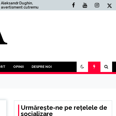
hin,
Situația Politică Actuală
utremurător:
din România: O Analiză
 Război
Comprehensivă
mai mult
. În acest an
articipăm la o
r împotriva
ORT
OPINII
DESPRE NOI
Urmărește-ne pe rețelele de
socializare