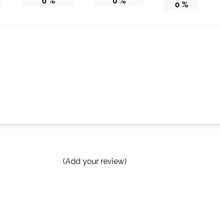
0
%
0
%
0
%
(Add your review)