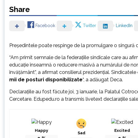
Share
Facebook
Twitter
LinkedIn
Președintele poate respinge de la promulgare o singură da
“Am primit semnale de la federațiile sindicale care au afirm
educație înseamnă o reducere masivă a numărului de norme
învățământ”, a afirmat consilierul prezidențial. Sindicatel
mii de posturi disponibilizate
“, a adăugat Deca.
Declarațiile au fost făcute joi, 3 ianuarie, la Palatul Cotro
Cercetare. Edupedu.ro a transmis livetext declarațiile sale
Happy
Excited
Sad