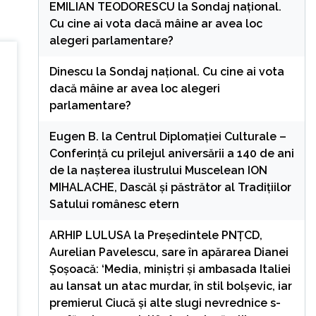
EMILIAN TEODORESCU
la
Sondaj național.
Cu cine ai vota dacă mâine ar avea loc
alegeri parlamentare?
Dinescu
la
Sondaj național. Cu cine ai vota
dacă mâine ar avea loc alegeri
parlamentare?
Eugen B.
la
Centrul Diplomației Culturale –
Conferință cu prilejul aniversării a 140 de ani
de la nașterea ilustrului Muscelean ION
MIHALACHE, Dascăl și păstrător al Tradițiilor
Satului românesc etern
ARHIP LULUSA
la
Președintele PNȚCD,
Aurelian Pavelescu, sare în apărarea Dianei
Șoșoacă: ‘Media, miniștri și ambasada Italiei
au lansat un atac murdar, în stil bolșevic, iar
premierul Ciucă și alte slugi nevrednice s-