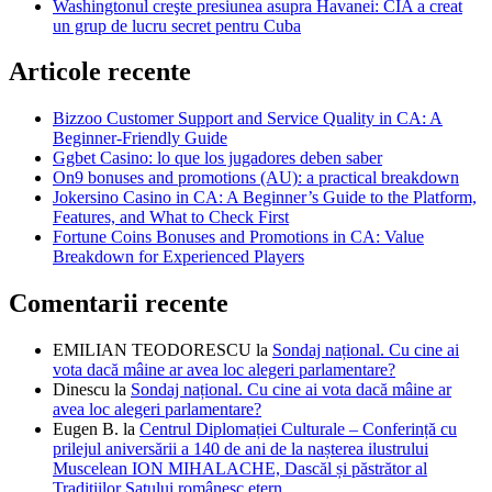
Washingtonul creşte presiunea asupra Havanei: CIA a creat
un grup de lucru secret pentru Cuba
Articole recente
Bizzoo Customer Support and Service Quality in CA: A
Beginner-Friendly Guide
Ggbet Casino: lo que los jugadores deben saber
On9 bonuses and promotions (AU): a practical breakdown
Jokersino Casino in CA: A Beginner’s Guide to the Platform,
Features, and What to Check First
Fortune Coins Bonuses and Promotions in CA: Value
Breakdown for Experienced Players
Comentarii recente
EMILIAN TEODORESCU
la
Sondaj național. Cu cine ai
vota dacă mâine ar avea loc alegeri parlamentare?
Dinescu
la
Sondaj național. Cu cine ai vota dacă mâine ar
avea loc alegeri parlamentare?
Eugen B.
la
Centrul Diplomației Culturale – Conferință cu
prilejul aniversării a 140 de ani de la nașterea ilustrului
Muscelean ION MIHALACHE, Dascăl și păstrător al
Tradițiilor Satului românesc etern