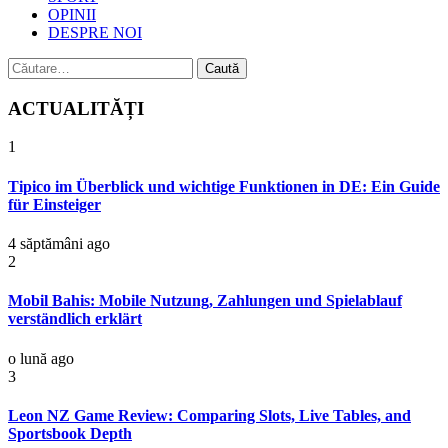
OPINII
DESPRE NOI
Caută
după:
ACTUALITĂȚI
1
Tipico im Überblick und wichtige Funktionen in DE: Ein Guide
für Einsteiger
4 săptămâni ago
2
Mobil Bahis: Mobile Nutzung, Zahlungen und Spielablauf
verständlich erklärt
o lună ago
3
Leon NZ Game Review: Comparing Slots, Live Tables, and
Sportsbook Depth