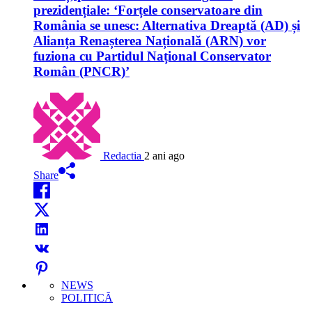
prezidențiale: ‘Forțele conservatoare din
România se unesc: Alternativa Dreaptă (AD) și
Alianța Renașterea Națională (ARN) vor
fuziona cu Partidul Național Conservator
Român (PNCR)’
Redactia
2 ani ago
Share
NEWS
POLITICĂ