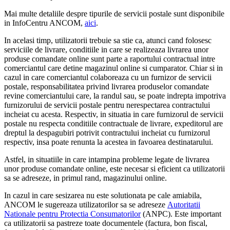
Mai multe detaliile despre tipurile de servicii postale sunt disponibile
in InfoCentru ANCOM,
aici
.
In acelasi timp, utilizatorii trebuie sa stie ca, atunci cand folosesc
serviciile de livrare, conditiile in care se realizeaza livrarea unor
produse comandate online sunt parte a raportului contractual intre
comerciantul care detine magazinul online si cumparator. Chiar si in
cazul in care comerciantul colaboreaza cu un furnizor de servicii
postale, responsabilitatea privind livrarea produselor comandate
revine comerciantului care, la randul sau, se poate indrepta impotriva
furnizorului de servicii postale pentru nerespectarea contractului
incheiat cu acesta. Respectiv, in situatia in care furnizorul de servicii
postale nu respecta conditiile contractuale de livrare, expeditorul are
dreptul la despagubiri potrivit contractului incheiat cu furnizorul
respectiv, insa poate renunta la acestea in favoarea destinatarului.
Astfel, in situatiile in care intampina probleme legate de livrarea
unor produse comandate online, este necesar si eficient ca utilizatorii
sa se adreseze, in primul rand, magazinului online.
In cazul in care sesizarea nu este solutionata pe cale amiabila,
ANCOM le sugereaza utilizatorilor sa se adreseze
Autoritatii
Nationale pentru Protectia Consumatorilor
(ANPC). Este important
ca utilizatorii sa pastreze toate documentele (factura, bon fiscal,