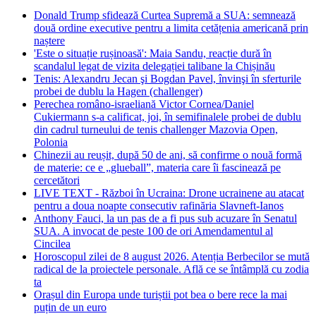
Donald Trump sfidează Curtea Supremă a SUA: semnează
două ordine executive pentru a limita cetățenia americană prin
naștere
'Este o situație rușinoasă': Maia Sandu, reacție dură în
scandalul legat de vizita delegației talibane la Chișinău
Tenis: Alexandru Jecan şi Bogdan Pavel, învinşi în sferturile
probei de dublu la Hagen (challenger)
Perechea româno-israeliană Victor Cornea/Daniel
Cukiermann s-a calificat, joi, în semifinalele probei de dublu
din cadrul turneului de tenis challenger Mazovia Open,
Polonia
Chinezii au reușit, după 50 de ani, să confirme o nouă formă
de materie: ce e „glueball”, materia care îi fascinează pe
cercetători
LIVE TEXT - Război în Ucraina: Drone ucrainene au atacat
pentru a doua noapte consecutiv rafinăria Slavneft-Ianos
Anthony Fauci, la un pas de a fi pus sub acuzare în Senatul
SUA. A invocat de peste 100 de ori Amendamentul al
Cincilea
Horoscopul zilei de 8 august 2026. Atenția Berbecilor se mută
radical de la proiectele personale. Află ce se întâmplă cu zodia
ta
Orașul din Europa unde turiștii pot bea o bere rece la mai
puțin de un euro