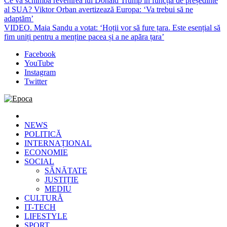
Ce va schimba revenirea lui Donald Trump în funcția de președinte
al SUA? Viktor Orban avertizează Europa: ‘Va trebui să ne
adaptăm’
VIDEO. Maia Sandu a votat: ‘Hoții vor să fure țara. Este esențial să
fim uniți pentru a menține pacea și a ne apăra țara’
Facebook
YouTube
Instagram
Twitter
Epoca
Cele mai noi știri online din România
NEWS
POLITICĂ
INTERNAȚIONAL
ECONOMIE
SOCIAL
SĂNĂTATE
JUSTIȚIE
MEDIU
CULTURĂ
IT-TECH
LIFESTYLE
SPORT