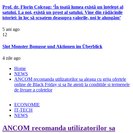
Prof. dr. Florin Colceag: ‘În toată lumea există un înțelept al
satului. La noi, există un prost al satului. Vine din rădăcinile
istoriei: în loc să scoatem deasupra valorile, noi le alungăm’
5 ani ago
12
Slot Monster Bonusse und Aktionen im Überblick
4 zile ago
Home
NEWS
ANCOM recomanda utilizatorilor sa aleaga cu grija ofertele
online de Black Friday si sa fie atenti la conditiile si termenele
de livrare a coletelor
ECONOMIE
IT-TECH
NEWS
ANCOM recomanda utilizatorilor sa