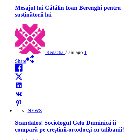
Mesajul lui Cătălin Ioan Berenghi pentru
susținătorii lui
Redactia
7 ani ago
1
Share
NEWS
Scandalos! Sociologul Gelu Duminică îi
compară pe creștinii-ortodocși cu talibanii!