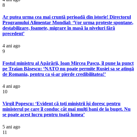
8
Ar putea urma cea mai cruntă perioadă din istorie! Directorul
Programului Alimentar Mondial: ‘Vor urma proteste spontane,
destabilizare, foamete, migrare în masă la niveluri fără
precedent’
4 ani ago
9
Fostul ministru al Apărării, Ioan Mircea Pașcu, îl pune la punct
pe Traian Băsescu: ‘NATO nu poate permite Rusiei sa se atingă
de Romania, pentru ca și-ar pierde credibilitatea!’
4 ani ago
10
Virgil Popescu: ‘Evident că toţi miniştrii îşi doresc pentru
ministerul pe care îl conduc cât mai mulţi bani de la buget. Nu
se poate acest lucru pentru toată lumea’
5 ani ago
11