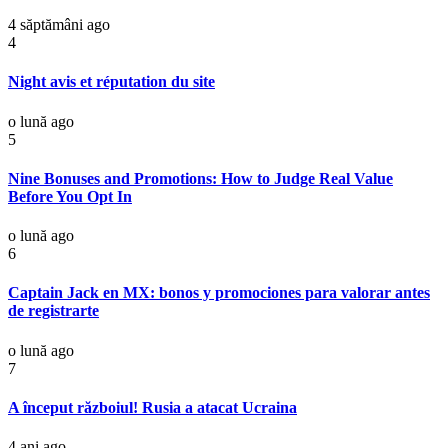
4 săptămâni ago
4
Night avis et réputation du site
o lună ago
5
Nine Bonuses and Promotions: How to Judge Real Value
Before You Opt In
o lună ago
6
Captain Jack en MX: bonos y promociones para valorar antes
de registrarte
o lună ago
7
A început războiul! Rusia a atacat Ucraina
4 ani ago