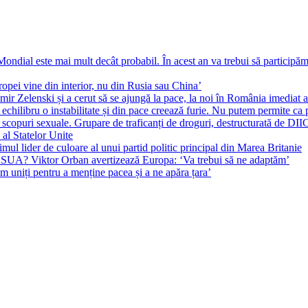
ial este mai mult decât probabil. În acest an va trebui să participăm l
pei vine din interior, nu din Rusia sau China’
r Zelenski și a cerut să se ajungă la pace, la noi în România imediat au 
echilibru o instabilitate și din pace creează furie. Nu putem permite ca 
 scopuri sexuale. Grupare de traficanți de droguri, destructurată de DI
 al Statelor Unite
l lider de culoare al unui partid politic principal din Marea Britanie
l SUA? Viktor Orban avertizează Europa: ‘Va trebui să ne adaptăm’
m uniți pentru a menține pacea și a ne apăra țara’