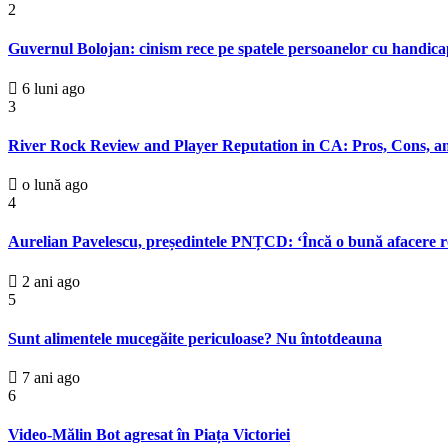
2
Guvernul Bolojan: cinism rece pe spatele persoanelor cu handic
6 luni ago
3
River Rock Review and Player Reputation in CA: Pros, Cons, 
o lună ago
4
Aurelian Pavelescu, președintele PNȚCD: ‘Încă o bună afacere r
2 ani ago
5
Sunt alimentele mucegăite periculoase? Nu întotdeauna
7 ani ago
6
Video-Mălin Bot agresat în Piața Victoriei