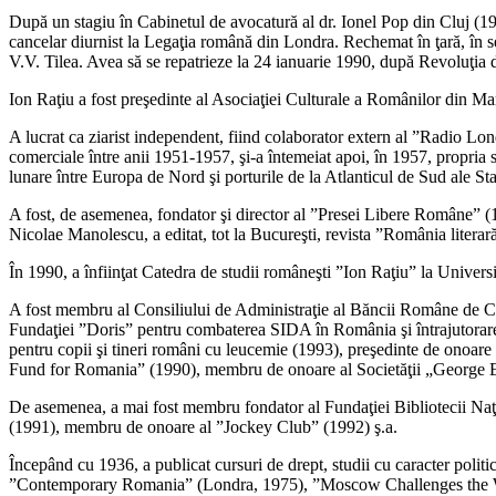
După un stagiu în Cabinetul de avocatură al dr. Ionel Pop din Cluj (193
cancelar diurnist la Legaţia română din Londra. Rechemat în ţară, în s
V.V. Tilea. Avea să se repatrieze la 24 ianuarie 1990, după Revoluţia
Ion Raţiu a fost preşedinte al Asociaţiei Culturale a Românilor din Ma
A lucrat ca ziarist independent, fiind colaborator extern al ”Radio Lo
comerciale între anii 1951-1957, şi-a întemeiat apoi, în 1957, propria 
lunare între Europa de Nord şi porturile de la Atlanticul de Sud ale St
A fost, de asemenea, fondator şi director al ”Presei Libere Române” (1
Nicolae Manolescu, a editat, tot la Bucureşti, revista ”România literar
În 1990, a înfiinţat Catedra de studii româneşti ”Ion Raţiu” la Uni
A fost membru al Consiliului de Administraţie al Băncii Române de 
Fundaţiei ”Doris” pentru combaterea SIDA în România şi întrajutorare
pentru copii şi tineri români cu leucemie (1993), preşedinte de onoare
Fund for Romania” (1990), membru de onoare al Societăţii „George
De asemenea, a mai fost membru fondator al Fundaţiei Bibliotecii Na
(1991), membru de onoare al ”Jockey Club” (1992) ş.a.
Începând cu 1936, a publicat cursuri de drept, studii cu caracter pol
”Contemporary Romania” (Londra, 1975), ”Moscow Challenges the Worl