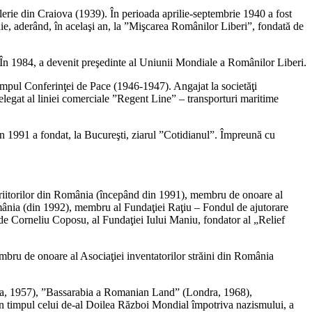
lerie din Craiova (1939). În perioada aprilie-septembrie 1940 a fost
ie, aderând, în acelaşi an, la ”Mişcarea Românilor Liberi”, fondată de
. În 1984, a devenit preşedinte al Uniunii Mondiale a Românilor Liberi.
impul Conferinţei de Pace (1946-1947). Angajat la societăţi
elegat al liniei comerciale ”Regent Line” – transporturi maritime
În 1991 a fondat, la Bucureşti, ziarul ”Cotidianul”. Împreună cu
iitorilor din România (începând din 1991), membru de onoare al
mânia (din 1992), membru al Fundaţiei Raţiu – Fondul de ajutorare
 de Corneliu Coposu, al Fundaţiei Iului Maniu, fondator al „Relief
ru de onoare al Asociaţiei inventatorilor străini din România
ondra, 1957), ”Bassarabia a Romanian Land” (Londra, 1968),
timpul celui de-al Doilea Război Mondial împotriva nazismului, a