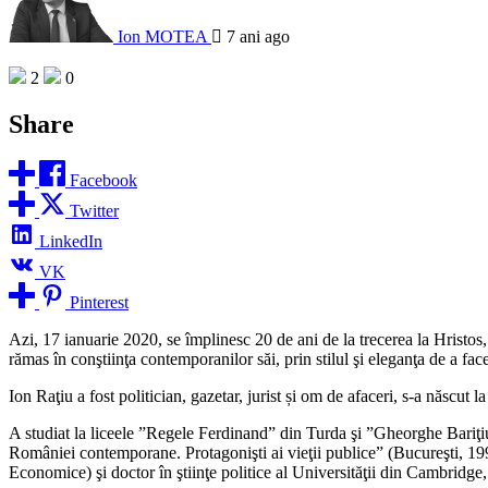
Ion MOTEA
7 ani ago
2
0
Share
Facebook
Twitter
LinkedIn
VK
Pinterest
Azi, 17 ianuarie 2020, se împlinesc 20 de ani de la trecerea la Hristo
rămas în conştiinţa contemporanilor săi, prin stilul şi eleganţa de a fa
Ion Raţiu a fost politician, gazetar, jurist și om de afaceri, s-a născut l
A studiat la liceele ”Regele Ferdinand” din Turda şi ”Gheorghe Bariţiu
României contemporane. Protagonişti ai vieţii publice” (Bucureşti, 1
Economice) şi doctor în ştiinţe politice al Universităţii din Cambridg