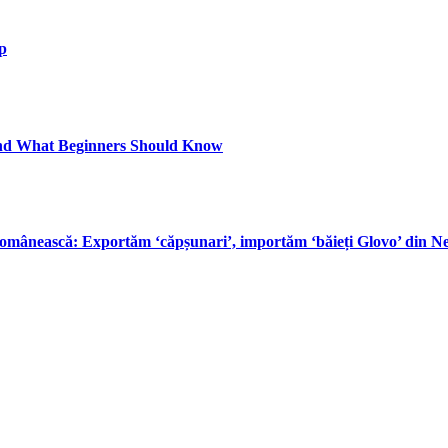
ap
and What Beginners Should Know
omânească: Exportăm ‘căpșunari’, importăm ‘băieți Glovo’ din Nep