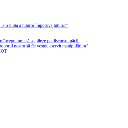
a o luptă a tuturor împotriva tuturor”
început unii să se plieze pe discursul păcii.
poporul nostru să fie veșnic aservit manipulărilor’
ICOT