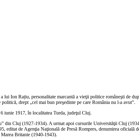
s, a lui Ion Rațiu, personalitate marcantă a vieţii politice româneşti de
ce politică, drept „cel mai bun preşedinte pe care România nu l-a avut”.
a 6 iunie 1917, în localitatea Turda, judeţul Cluj.
” din Cluj (1927-1934). A urmat apoi cursurile Universităţii Cluj (1934-
995, editat de Agenţia Naţională de Presă Rompres, denumirea oficială 
e, Marea Britanie (1940-1943).