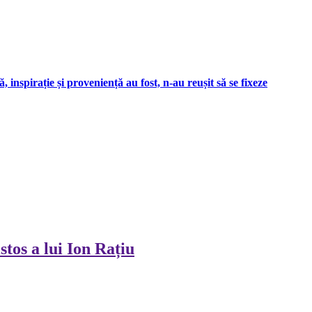
 inspirație și proveniență au fost, n-au reușit să se fixeze
stos a lui Ion Rațiu