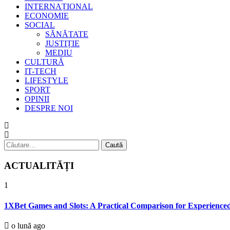
INTERNAȚIONAL
ECONOMIE
SOCIAL
SĂNĂTATE
JUSTIȚIE
MEDIU
CULTURĂ
IT-TECH
LIFESTYLE
SPORT
OPINII
DESPRE NOI
Caută
după:
ACTUALITĂȚI
1
1XBet Games and Slots: A Practical Comparison for Experienced
o lună ago