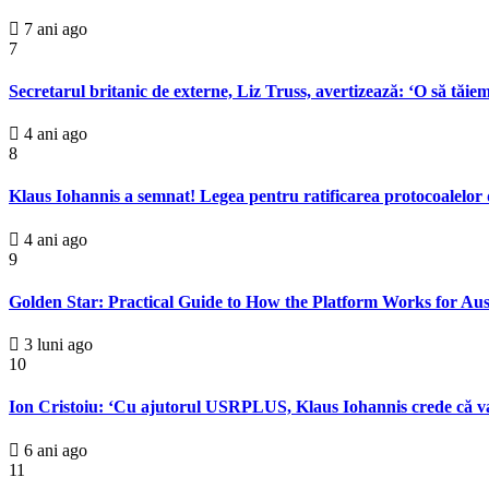
7 ani ago
7
Secretarul britanic de externe, Liz Truss, avertizează: ‘O să tăie
4 ani ago
8
Klaus Iohannis a semnat! Legea pentru ratificarea protocoalelor
4 ani ago
9
Golden Star: Practical Guide to How the Platform Works for Aus
3 luni ago
10
Ion Cristoiu: ‘Cu ajutorul USRPLUS, Klaus Iohannis crede că va
6 ani ago
11