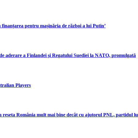
m finanțarea pentru mașinăria de război a lui Putin’
 de aderare a Finlandei şi Regatului Suediei la NATO, promulgată
tralian Players
 reseta România mult mai bine decât cu ajutorul PNL, partidul l