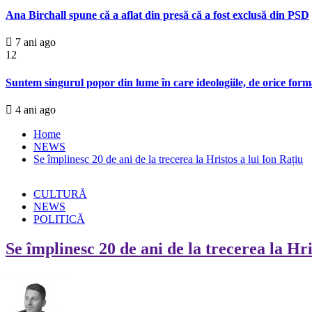
Ana Birchall spune că a aflat din presă că a fost exclusă din PSD
7 ani ago
12
Suntem singurul popor din lume în care ideologiile, de orice formă,
4 ani ago
Home
NEWS
Se împlinesc 20 de ani de la trecerea la Hristos a lui Ion Rațiu
CULTURĂ
NEWS
POLITICĂ
Se împlinesc 20 de ani de la trecerea la Hri