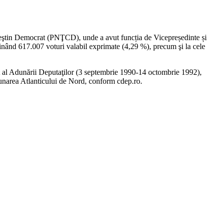
reştin Democrat (PNŢCD), unde a avut funcția de Vicepreședinte și
bţinând 617.007 voturi valabil exprimate (4,29 %), precum şi la cele
t al Adunării Deputaţilor (3 septembrie 1990-14 octombrie 1992),
unarea Atlanticului de Nord, conform cdep.ro.