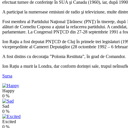
efectuat turnee de conferinţe în SUA şi Canada (1960), iar, după 1990
A participat la numeroase emisiuni de radio şi televiziune, multe dintre 
Fost membru al Partidului Naţional Ţărănesc (PNŢ) în tinereţe, după
alături de Corneliu Coposu a ajutat la refacerea partidului. A candidat
parlamentare. La Congresul PNŢCD din 27-28 septembrie 1991 a fost a
Ion Raţiu a fost deputat PNŢCD de Cluj în primele trei legislaturi (
vicepreşedinte al Camerei Deputaţilor (28 octombrie 1992 – 6 februar
A fost distins cu decoraţia ”Polonia Restituta”, în grad de Comandor.
Ion Rațiu a murit la Londra, dar conform dorinței sale, trupul neînsufle
Sursa
Happy
0
%
Sad
0
%
Excited
0
%