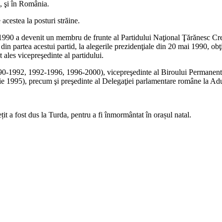
, şi în România.
acestea la posturi străine.
 1990 a devenit un membru de frunte al Partidului Naţional Ţărănesc C
, din partea acestui partid, la alegerile prezidenţiale din 20 mai 1990, o
les vicepreşedinte al partidului.
1990-1992, 1992-1996, 1996-2000), vicepreşedinte al Biroului Permanen
ie 1995), precum şi preşedinte al Delegaţiei parlamentare române la Ad
țit a fost dus la Turda, pentru a fi înmormântat în orașul natal.