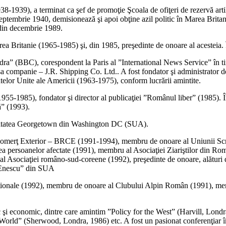
8-1939), a terminat ca şef de promoţie Şcoala de ofiţeri de rezervă arti
eptembrie 1940, demisionează şi apoi obţine azil politic în Marea Britan
 din decembrie 1989.
rea Britanie (1965-1985) şi, din 1985, preşedinte de onoare al acesteia
ndra” (BBC), corespondent la Paris al ”International News Service” în t
sa companie – J.R. Shipping Co. Ltd.. A fost fondator şi administrator d
atelor Unite ale Americii (1963-1975), conform lucrării amintite.
955-1985), fondator şi director al publicaţiei ”Românul liber” (1985). 
ă” (1993).
versitatea Georgetown din Washington DC (SUA).
Comerţ Exterior – BRCE (1991-1994), membru de onoare al Uniunii Scr
a persoanelor afectate (1991), membru al Asociaţiei Ziariştilor din Ro
 al Asociaţiei româno-sud-coreene (1992), preşedinte de onoare, alături
 Enescu” din SUA
ţionale (1992), membru de onoare al Clubului Alpin Român (1991), memb
itic şi economic, dintre care amintim ”Policy for the West” (Harvill, L
d” (Sherwood, Londra, 1986) etc. A fost un pasionat conferenţiar în 