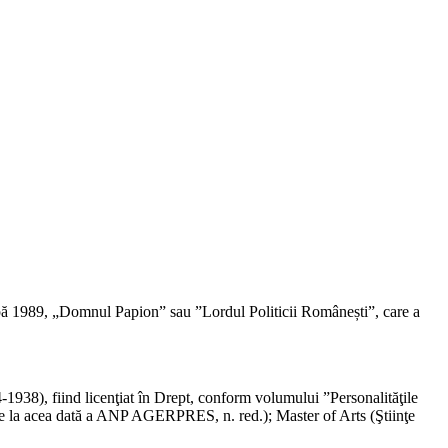
 după 1989, „Domnul Papion” sau ”Lordul Politicii Românești”, care a
1938), fiind licenţiat în Drept, conform volumului ”Personalităţile
de la acea dată a ANP AGERPRES, n. red.); Master of Arts (Ştiinţe