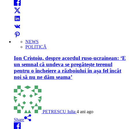
NEWS
POLITICĂ
Ion Cristoiu, despre acordul ruso-ucrainean: ‘E
un semnal că undeva se pregătește terenul
pentru o încheiere a războiului în așa fel încât
noi să nu ne dăm seama’
PETRESCU Iulia
4 ani ago
Share