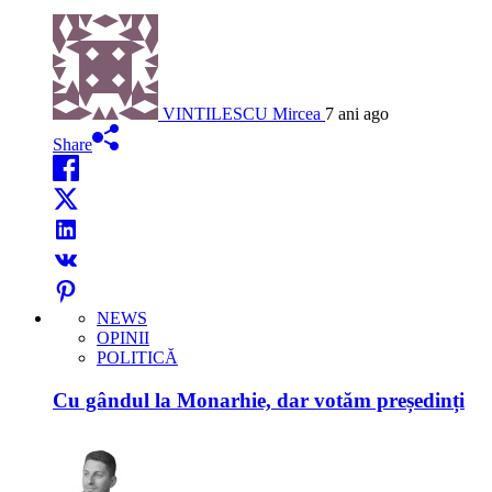
VINTILESCU Mircea
7 ani ago
Share
NEWS
OPINII
POLITICĂ
Cu gândul la Monarhie, dar votăm președinți