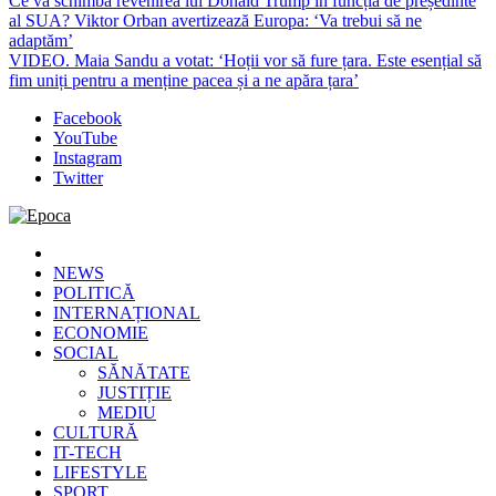
Ce va schimba revenirea lui Donald Trump în funcția de președinte
al SUA? Viktor Orban avertizează Europa: ‘Va trebui să ne
adaptăm’
VIDEO. Maia Sandu a votat: ‘Hoții vor să fure țara. Este esențial să
fim uniți pentru a menține pacea și a ne apăra țara’
Facebook
YouTube
Instagram
Twitter
Epoca
Cele mai noi știri online din România
NEWS
POLITICĂ
INTERNAȚIONAL
ECONOMIE
SOCIAL
SĂNĂTATE
JUSTIȚIE
MEDIU
CULTURĂ
IT-TECH
LIFESTYLE
SPORT