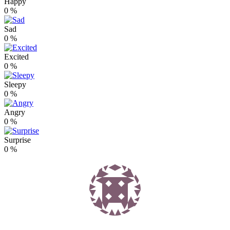
Happy
0
%
Sad
0
%
Excited
0
%
Sleepy
0
%
Angry
0
%
Surprise
0
%