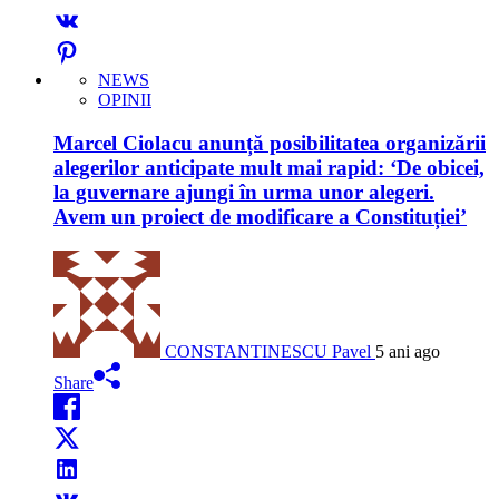
NEWS
OPINII
Marcel Ciolacu anunță posibilitatea organizării
alegerilor anticipate mult mai rapid: ‘De obicei,
la guvernare ajungi în urma unor alegeri.
Avem un proiect de modificare a Constituției’
CONSTANTINESCU Pavel
5 ani ago
Share