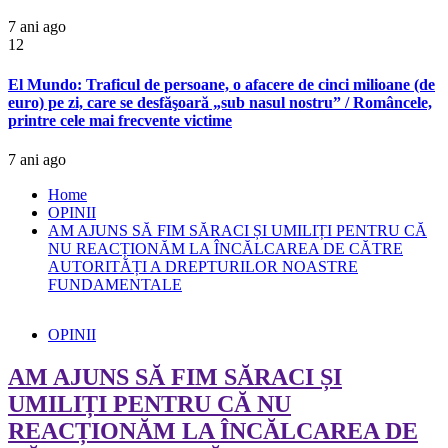
7 ani ago
12
El Mundo: Traficul de persoane, o afacere de cinci milioane (de
euro) pe zi, care se desfăşoară „sub nasul nostru” / Româncele,
printre cele mai frecvente victime
7 ani ago
Home
OPINII
AM AJUNS SĂ FIM SĂRACI ȘI UMILIȚI PENTRU CĂ
NU REACȚIONĂM LA ÎNCĂLCAREA DE CĂTRE
AUTORITĂȚI A DREPTURILOR NOASTRE
FUNDAMENTALE
OPINII
AM AJUNS SĂ FIM SĂRACI ȘI
UMILIȚI PENTRU CĂ NU
REACȚIONĂM LA ÎNCĂLCAREA DE