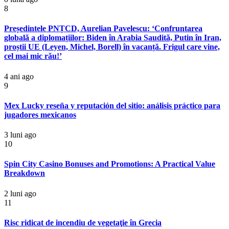
8
Președintele PNȚCD, Aurelian Pavelescu: ‘Confruntarea
globală a diplomațiilor: Biden în Arabia Saudită, Putin în Iran,
proștii UE (Leyen, Michel, Borell) în vacanță. Frigul care vine,
cel mai mic rău!’
4 ani ago
9
Mex Lucky reseña y reputación del sitio: análisis práctico para
jugadores mexicanos
3 luni ago
10
Spin City Casino Bonuses and Promotions: A Practical Value
Breakdown
2 luni ago
11
Risc ridicat de incendiu de vegetaţie în Grecia