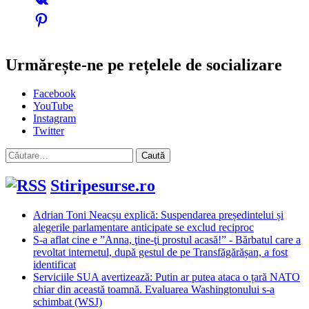
Urmărește-ne pe rețelele de socializare
Facebook
YouTube
Instagram
Twitter
Caută
după:
Stiripesurse.ro
Adrian Toni Neacșu explică: Suspendarea președintelui și
alegerile parlamentare anticipate se exclud reciproc
S-a aflat cine e ”Anna, ţine-ţi prostul acasă!” - Bărbatul care a
revoltat internetul, după gestul de pe Transfăgărășan, a fost
identificat
Serviciile SUA avertizează: Putin ar putea ataca o țară NATO
chiar din această toamnă. Evaluarea Washingtonului s-a
schimbat (WSJ)