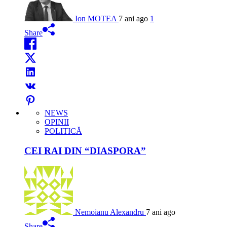
Ion MOTEA
7 ani ago
1
Share
NEWS
OPINII
POLITICĂ
CEI RAI DIN “DIASPORA”
Nemoianu Alexandru
7 ani ago
Share