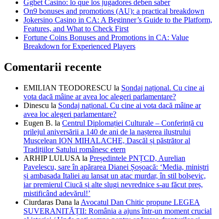
Ggbet Casino: lo que los jugadores deben saber
On9 bonuses and promotions (AU): a practical breakdown
Jokersino Casino in CA: A Beginner’s Guide to the Platform,
Features, and What to Check First
Fortune Coins Bonuses and Promotions in CA: Value
Breakdown for Experienced Players
Comentarii recente
EMILIAN TEODORESCU
la
Sondaj național. Cu cine ai
vota dacă mâine ar avea loc alegeri parlamentare?
Dinescu
la
Sondaj național. Cu cine ai vota dacă mâine ar
avea loc alegeri parlamentare?
Eugen B.
la
Centrul Diplomației Culturale – Conferință cu
prilejul aniversării a 140 de ani de la nașterea ilustrului
Muscelean ION MIHALACHE, Dascăl și păstrător al
Tradițiilor Satului românesc etern
ARHIP LULUSA
la
Președintele PNȚCD, Aurelian
Pavelescu, sare în apărarea Dianei Șoșoacă: ‘Media, miniștri
și ambasada Italiei au lansat un atac murdar, în stil bolșevic,
iar premierul Ciucă și alte slugi nevrednice s-au făcut preș,
mistificând adevărul!’
Ciurdaras Dana
la
Avocatul Dan Chitic propune LEGEA
SUVERANITĂȚII: România a ajuns într-un moment crucial