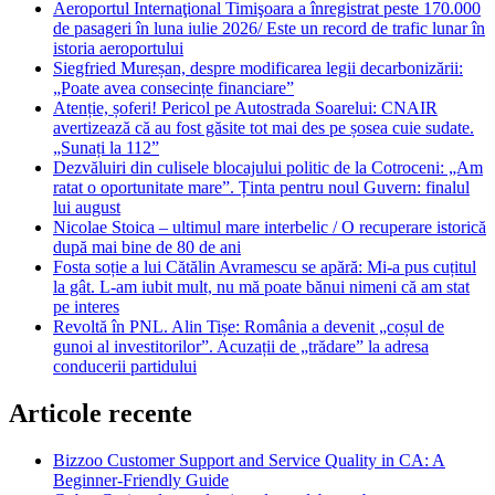
Aeroportul Internaţional Timişoara a înregistrat peste 170.000
de pasageri în luna iulie 2026/ Este un record de trafic lunar în
istoria aeroportului
Siegfried Mureșan, despre modificarea legii decarbonizării:
„Poate avea consecințe financiare”
Atenție, șoferi! Pericol pe Autostrada Soarelui: CNAIR
avertizează că au fost găsite tot mai des pe șosea cuie sudate.
„Sunați la 112”
Dezvăluiri din culisele blocajului politic de la Cotroceni: „Am
ratat o oportunitate mare”. Ținta pentru noul Guvern: finalul
lui august
Nicolae Stoica – ultimul mare interbelic / O recuperare istorică
după mai bine de 80 de ani
Fosta soție a lui Cătălin Avramescu se apără: Mi-a pus cuțitul
la gât. L-am iubit mult, nu mă poate bănui nimeni că am stat
pe interes
Revoltă în PNL. Alin Tișe: România a devenit „coșul de
gunoi al investitorilor”. Acuzații de „trădare” la adresa
conducerii partidului
Articole recente
Bizzoo Customer Support and Service Quality in CA: A
Beginner-Friendly Guide