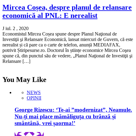
Mircea Coșea, despre planul de relansare
economică al PNL: E nerealist
J iul. 2 , 2020
Economistul Mircea Coșea spune despre Planul Naţional de
Investiţii şi Relansare Economică, lansat miercuri de Guvern, că este
nerealist și că pare ca o carte de telefon, anunță MEDIAFAX,
potrivit Știripesurse.ro. Doctorul în științe economice Mircea Coşea
spune că, din punctul său de vedere, „Planul Naţional de Investiţii şi
Relansare […]
You May Like
NEWS
OPINII
George Rizescu: ‘Te-ai ”modernizat”, Neamule.
Nu-ți mai place mămăliguța cu brânză și
smântână, vrei șaorma!’