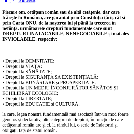
Pinterest
Fiecare om, cetățean român sau de altă cetățenie, dar care
trăiește în România, are garantat prin Constituția țării, cât și
prin Carta ONU, de la nașterea lui și până la trecerea în
neființă, următoarele drepturi fundamentale care sunt
DREPTURI INATACABILE, NENEGOCIABILE și mai ales
INVIOLABILE, respectiv:
• Dreptul la DEMNITATE;
• Dreptul la VIAȚĂ;
• Dreptul la SĂNĂTATE;
• Dreptul la SIGURANȚA SA EXISTENȚIALĂ;
• Dreptul la BUNĂSTARE și PROSPERITATE;
• Dreptul la UN MEDIU ÎNCONJURĂTOR SĂNĂTOS ȘI
ECHILIBRAT ECOLOGIC;
• Dreptul la LIBERTATE;
• Dreptul la EDUCAȚIE și CULTURĂ;
la care, legea noastră fundamentală mai asociază într-un mod foarte
generos și declarativ, alte categorii de drepturi, în funcție de care
cetățeanul român are și el, la rândul lui, o serie de îndatoriri și
obligații față de statul român.