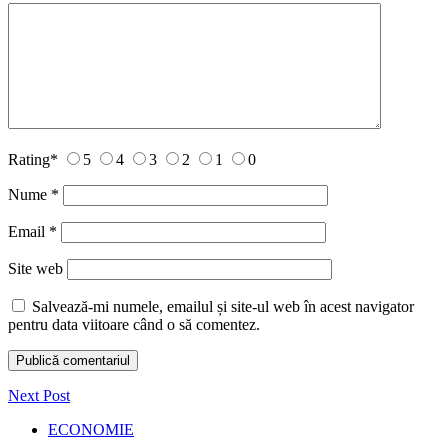
Rating
*
5
4
3
2
1
0
Nume
*
Email
*
Site web
Salvează-mi numele, emailul și site-ul web în acest navigator
pentru data viitoare când o să comentez.
Next Post
ECONOMIE