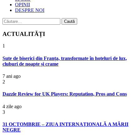
OPINII
DESPRE NOI
Caută
după:
ACTUALITĂȚI
1
Sute de biserici din Franța, transformate în hoteluri de lux,
cluburi de noapte și crame
7 ani ago
2
Dazzle Review for UK Players: Reputation, Pros and Cons
4 zile ago
3
31 OCTOMBRIE – ZIUA INTERNAȚIONALĂ A MĂRII
NEGRE