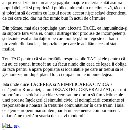
au provocat victime umane și pagube majore materiale atât asupra
populației, cât și proprietății publice, nimeni nu reacționează, tăcem
și tolerăm să devenim cu largul nostru accept niște sclavi dependenți
de cei care zic, dar nu fac nimic bun în actul de cârmuire.
Din păcate, mai ales populația grav afectată TACE, ea impunându-și
să suporte fără vina ei, chinul distrugerilor produse de incompetența
și dezinteresul autorităților pe care noi le plătim regește cu banii
proveniți din taxele și impozitele pe care le achităm acestui stat
mafiot.
Toți TAC pentru că și autoritățile responsabile TAC și ele pentru că
nu au ce spune, întrucât nu au făcut nimic din ceea ce legea îi obliga
să facă pentru a apăra populația și localitățile pe care ar trebui să le
gestioneze, nu după placul lor, ci după cum le impune legea..
Iată unde duce TĂCEREA și NEIMPLICAREA CIVICĂ a
cetățenilor României, la un DEZASTRU GENERALIZAT, dar noi
suportăm cu stoicism și chiar vrem sau ne dorim să fim victime ale
unei proaste înțelegeri al simțului civic, al neimplicării conștiente și
responsabile a noastră în treburile comunităților în care trăim. Halal
cetățeni europeni mai suntem, iar la un asemenea comportament,
chiar că ne merităm soarta de sclavi moderni!