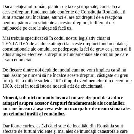
Dacă cetățeanul român, plătitor de taxe și impozite, constată că
aceste drepturi fundamentale conferite de Constituția României, îi
sunt atacate sau încălcate, atunci el are tot dreptul de a reacționa
pentru apărarea cu sfințenie a acestor drepturi, indiferent de
mijloacele pe care le alege să facă uz.
Mai trebuie specificat că în codul nostru legislativ chiar și
TENTATIVA de a aduce atingeri la aceste drepturi fundamentale și
constituționale ale omului, se pedepsește la fel de grav ca și cum ai fi
adus atingeri efective la drepturile fundamentale ale omului pe care
le-am enumerat.
De fiecare dintre noi depinde modul cum ne vom implica ca să nu
mai lăsăm pe nimeni să ne încalce aceste drepturi, câștigate cu greu
prin jertfa a mii de suflete atât în timpul evenimentelor din decembrie
1989, cât și în toată istoria noastră atât de zbuciumată.
Nimeni, sub nici un motiv invocat nu are dreptul de a aduce
atingeri asupra acestor drepturi fundamentale ale românilor,
iar cine încearcă așa ceva este un uzurpator de neam și mai ales
un criminal înrăit al românilor.
Dar foarte curios, astăzi când sute de localități din România sunt
afectate de furtuni violente și mai ales de inundații catastrofale care