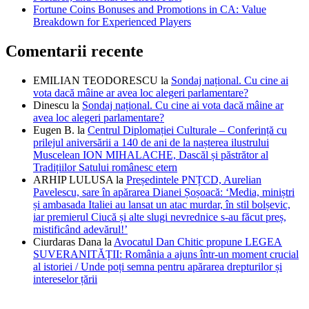
Fortune Coins Bonuses and Promotions in CA: Value
Breakdown for Experienced Players
Comentarii recente
EMILIAN TEODORESCU
la
Sondaj național. Cu cine ai
vota dacă mâine ar avea loc alegeri parlamentare?
Dinescu
la
Sondaj național. Cu cine ai vota dacă mâine ar
avea loc alegeri parlamentare?
Eugen B.
la
Centrul Diplomației Culturale – Conferință cu
prilejul aniversării a 140 de ani de la nașterea ilustrului
Muscelean ION MIHALACHE, Dascăl și păstrător al
Tradițiilor Satului românesc etern
ARHIP LULUSA
la
Președintele PNȚCD, Aurelian
Pavelescu, sare în apărarea Dianei Șoșoacă: ‘Media, miniștri
și ambasada Italiei au lansat un atac murdar, în stil bolșevic,
iar premierul Ciucă și alte slugi nevrednice s-au făcut preș,
mistificând adevărul!’
Ciurdaras Dana
la
Avocatul Dan Chitic propune LEGEA
SUVERANITĂȚII: România a ajuns într-un moment crucial
al istoriei / Unde poți semna pentru apărarea drepturilor și
intereselor țării