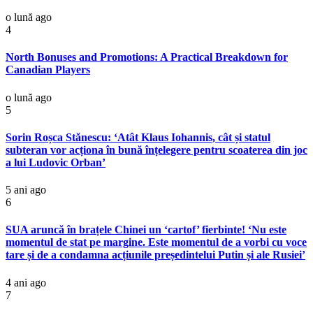
o lună ago
4
North Bonuses and Promotions: A Practical Breakdown for
Canadian Players
o lună ago
5
Sorin Roșca Stănescu: ‘Atât Klaus Iohannis, cât și statul
subteran vor acționa în bună înțelegere pentru scoaterea din joc
a lui Ludovic Orban’
5 ani ago
6
SUA aruncă în brațele Chinei un ‘cartof’ fierbinte! ‘Nu este
momentul de stat pe margine. Este momentul de a vorbi cu voce
tare și de a condamna acțiunile președintelui Putin și ale Rusiei’
4 ani ago
7