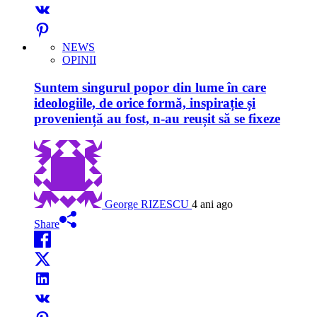
NEWS
OPINII
Suntem singurul popor din lume în care
ideologiile, de orice formă, inspirație și
proveniență au fost, n-au reușit să se fixeze
George RIZESCU
4 ani ago
Share