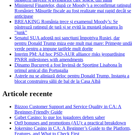
Ministerul Finanțelor, după ce Moody’s a reconfirmat ratingul
României: Măsurile fiscale au fost realizate mai rapid decât se
anticipase
BREAKING România trece și examenul Moody’s: Se
păstrează ratingul de țară și se evită la mustață plasarea în
”junk”
Senatul SUA adoptă noi sancțiuni împotriva Rusiei, dar
pentru Donald Trump miza este mult mai mare: Primește undă
verde pentru a impune tarifele mult dorite
Interim PM: Ad hoc PSD-AUR alliance risks jeopardising
PNRR milestones with amendments
Dinamo București a fost învinsă de Sporting Lisabona în
primul amical din Portugalia
Astrele nu se aliniază deloc pentru Donald Trump. Instanța a
blocat construirea sălii de bal de la Casa Albă
Articole recente
Bizzoo Customer Support and Service Quality in CA: A
Beginner-Friendly Guide
Ggbet Casino: lo que los jugadores deben saber
On9 bonuses and promotions (AU): a practical breakdown
Jokersino Casino in CA: A Beginner’s Guide to the Platform,
Features, and What to Check First