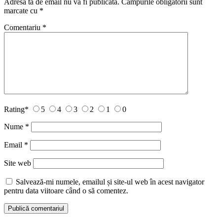
Adresa ta de email nu va fi publicată.
Câmpurile obligatorii sunt
marcate cu
*
Comentariu
*
Rating
*
5
4
3
2
1
0
Nume
*
Email
*
Site web
Salvează-mi numele, emailul și site-ul web în acest navigator
pentru data viitoare când o să comentez.