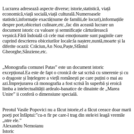
Lucrarea adresează aspecte diverse; istorie,statistică, viață
economică,viață socială,viață culturală.Numeroasele
statistici,informație exactă(nume de familii,de locuri),informațiile
despre port,obiceiuri culinare,etc.,fac din această lucrare un
document istoric cu valoare și semnificație cărturărească
veșnică.Fără îndoială că cele mai emoționante sunt paginile care
cuprind descrierea obiceiurilor locale:la naștere,nuntă,moarte și la
diferite ocazii: Crăciun,An Nou,Paște,Sfântul
Gheorghe,Sânziene,etc.
„Monografia comunei Patas” este un document istoric
excepțional.Ea este de fapt o cronică de sat scrisă cu smerenie și cu
o dragoste și înțelegere a viețîi românești pe care puțini o mai au
azi.Împrejurarea că monografia a fost scrisă în superbă și eroică
limba a intelectualității ardealo-banatice de dinainte de „Marea
Unire” ii conferă o dimensiune specială.
Preotul Vasile Popovici nu a făcut istorie,el a făcut ceeace doar marii
poeți pot înfăptui:”cu-n fir pe care-l trag din stele/ei leagă vremile
„ntre ele.”
Alexandru Nemoianu
Istoric