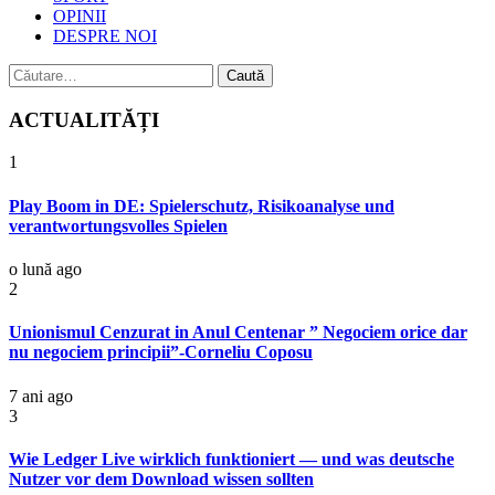
OPINII
DESPRE NOI
Caută
după:
ACTUALITĂȚI
1
Play Boom in DE: Spielerschutz, Risikoanalyse und
verantwortungsvolles Spielen
o lună ago
2
Unionismul Cenzurat in Anul Centenar ” Negociem orice dar
nu negociem principii”-Corneliu Coposu
7 ani ago
3
Wie Ledger Live wirklich funktioniert — und was deutsche
Nutzer vor dem Download wissen sollten