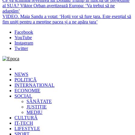
Ce va schimba revenirea lui Donald Trump în funcția de președinte
al SUA? Viktor Orban avertizează Europa: ‘Va trebui să ne
adaptăm’
VIDEO. Maia Sandu a votat: ‘Hoții vor să fure țara. Este esențial să
fim uniți pentru a menține pacea și a ne apăra țara’
Facebook
YouTube
Instagram
Twitter
Epoca
Cele mai noi știri online din România
NEWS
POLITICĂ
INTERNAȚIONAL
ECONOMIE
SOCIAL
SĂNĂTATE
JUSTIȚIE
MEDIU
CULTURĂ
IT-TECH
LIFESTYLE
SPORT