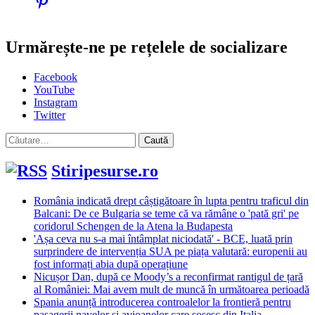
Urmărește-ne pe rețelele de socializare
Facebook
YouTube
Instagram
Twitter
Caută
după:
Stiripesurse.ro
România indicată drept câștigătoare în lupta pentru traficul din
Balcani: De ce Bulgaria se teme că va rămâne o 'pată gri' pe
coridorul Schengen de la Atena la Budapesta
'Așa ceva nu s-a mai întâmplat niciodată' - BCE, luată prin
surprindere de intervenția SUA pe piața valutară: europenii au
fost informați abia după operațiune
Nicușor Dan, după ce Moody’s a reconfirmat rantigul de țară
al României: Mai avem mult de muncă în următoarea perioadă
Spania anunță introducerea controalelor la frontieră pentru
pasagerii navelor și avioanelor care sosesc din Italia