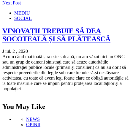
Next Post
MEDIU
SOCIAL
VINOVAȚII TREBUIE SĂ DEA
SOCOTEALĂ ȘI SĂ PLĂTEASCĂ
J iul. 2 , 2020
Acum când mai toată țara este sub apă, nu am văzut nici un ONG
sau un grup de oameni sinistrați care să acuze autoritățile
administrației publice locale (primari și consilieri) că nu au dorit să
respecte prevederile din legile sub care trebuie să-și desfășoare
activitatea, cu toate că avem legi foarte clare ce obligă autoritățile să
ia toate măsurile care se impun pentru protejarea localităților și a
populației.
You May Like
NEWS
OPINII