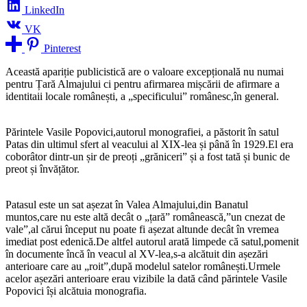
LinkedIn
VK
Pinterest
Această apariție publicistică are o valoare excepțională nu numai
pentru Țară Almajului ci pentru afirmarea mișcări
i de afirmare a
identitaii locale românești, a „specificului” românesc,în general.
Părintele Vasile Popovici,autorul monografiei, a păstorit în satul
Patas din ultimul sfert al veacului al XIX-lea și până în 1929.El era
coborâtor dintr-un șir de preoți „grăniceri” și a fost tată și bunic de
preot și învățător.
Patasul este un sat așezat în Valea Almajului,din Banatul
muntos,care nu este altă decât o „țară” românească,”un cnezat de
vale”,al cărui început nu poate fi așezat altunde decât în vremea
imediat post edenică.De altfel autorul arată limpede că satul,pomenit
în documente încă în veacul al XV-lea,s-a alcătuit din așezări
anterioare care au „roit”,după modelul satelor românești.Urmele
acelor așezări anterioare erau vizibile la dată când părintele Vasile
Popovici își alcătuia monografia.