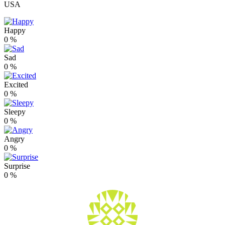
USA
Happy
0
%
Sad
0
%
Excited
0
%
Sleepy
0
%
Angry
0
%
Surprise
0
%