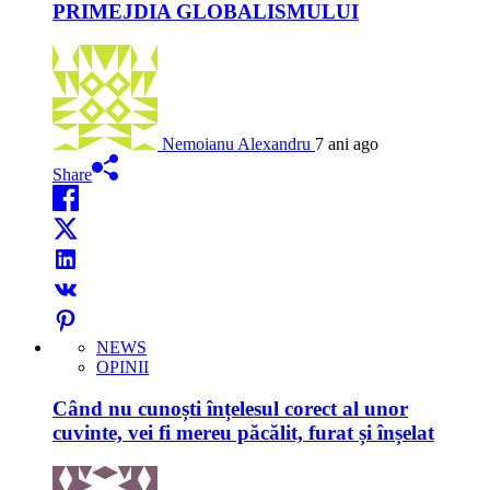
PRIMEJDIA GLOBALISMULUI
Nemoianu Alexandru
7 ani ago
Share
NEWS
OPINII
Când nu cunoști înțelesul corect al unor
cuvinte, vei fi mereu păcălit, furat și înșelat