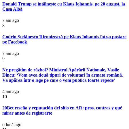
Donald Trump se întâlnește cu Klaus Iohannis, pe 20 august, la
Casa Albă
7 ani ago
8
Codrin Ștefănescu îl ironizează pe Klaus Iohannis într-o postare
pe Facebook
7 ani ago
9
Ne pregătim de război? Ministrul Apărării Naționale, Vasile
Dîncu: ‘Vom avea două tipuri de voluntari în armata română.
Va apărea într-o lege pe care o vom publica foarte repede’
4 ani ago
10
20Bet reseña y reputación del sitio en AR: pros, contras y qué
mirar antes de registrarte
o lună ago