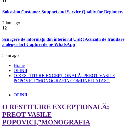
11
Solcasino Customer Support and Service Quality for Beginners
2 luni ago
12
Scurgere de informații din interiorul USR! Acuzații de fraudare
a alegerilor! Capturi de pe WhatsApp
5 ani ago
Home
OPINII
O RESTITUIRE EXCEPȚIONALĂ; PREOT VASILE
POPOVICI,”MONOGRAFIA COMUNEI PATAS”.
OPINII
O RESTITUIRE EXCEPȚIONALĂ;
PREOT VASILE
POPOVICI,”MONOGRAFIA