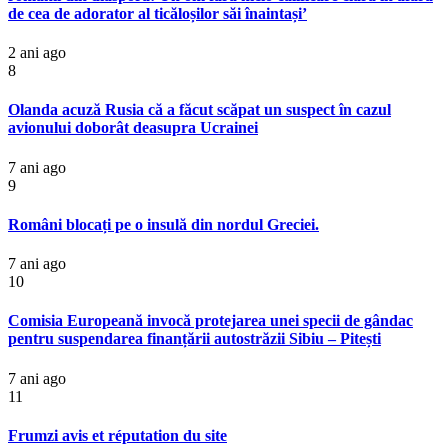
de cea de adorator al ticăloșilor săi înaintași’
2 ani ago
8
Olanda acuză Rusia că a făcut scăpat un suspect în cazul
avionului doborât deasupra Ucrainei
7 ani ago
9
Români blocați pe o insulă din nordul Greciei.
7 ani ago
10
Comisia Europeană invocă protejarea unei specii de gândac
pentru suspendarea finanțării autostrăzii Sibiu – Pitești
7 ani ago
11
Frumzi avis et réputation du site