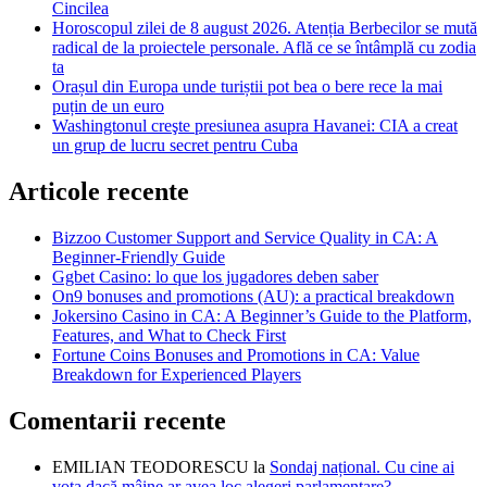
Cincilea
Horoscopul zilei de 8 august 2026. Atenția Berbecilor se mută
radical de la proiectele personale. Află ce se întâmplă cu zodia
ta
Orașul din Europa unde turiștii pot bea o bere rece la mai
puțin de un euro
Washingtonul creşte presiunea asupra Havanei: CIA a creat
un grup de lucru secret pentru Cuba
Articole recente
Bizzoo Customer Support and Service Quality in CA: A
Beginner-Friendly Guide
Ggbet Casino: lo que los jugadores deben saber
On9 bonuses and promotions (AU): a practical breakdown
Jokersino Casino in CA: A Beginner’s Guide to the Platform,
Features, and What to Check First
Fortune Coins Bonuses and Promotions in CA: Value
Breakdown for Experienced Players
Comentarii recente
EMILIAN TEODORESCU
la
Sondaj național. Cu cine ai
vota dacă mâine ar avea loc alegeri parlamentare?