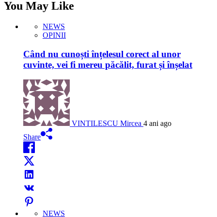
You May Like
NEWS
OPINII
Când nu cunoști înțelesul corect al unor
cuvinte, vei fi mereu păcălit, furat și înșelat
VINTILESCU Mircea
4 ani ago
Share
NEWS