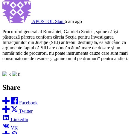
APOSTOL Stan
6 ani ago
Procurorul general al României, Gabriela Scutea, spune că îşi
păstrează părerea conform căreia Secţia pentru Investigarea
Infracţiunilor din Justiţie (SIIJ) ar trebui desfiinţată, ea aducând ca
argumente faptul că SIIJ are o încărcătură mare de dosare şi un
număr mic de procurori, nu poate instrumenta cauze care sunt mari
consumatoare de resurse şi „pune omul pe drumuri” pentru audieri.
3
0
Share
Facebook
Twitter
LinkedIn
VK