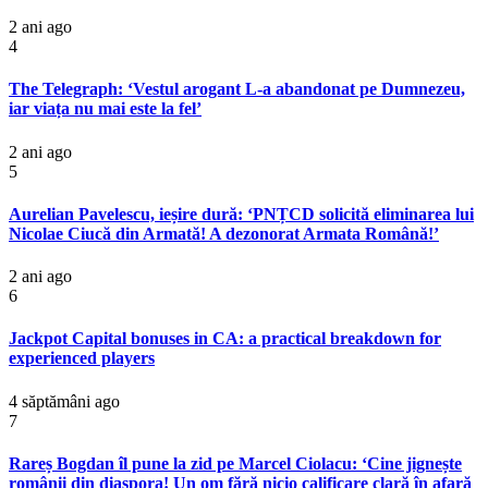
2 ani ago
4
The Telegraph: ‘Vestul arogant L-a abandonat pe Dumnezeu,
iar viața nu mai este la fel’
2 ani ago
5
Aurelian Pavelescu, ieșire dură: ‘PNȚCD solicită eliminarea lui
Nicolae Ciucă din Armată! A dezonorat Armata Română!’
2 ani ago
6
Jackpot Capital bonuses in CA: a practical breakdown for
experienced players
4 săptămâni ago
7
Rareș Bogdan îl pune la zid pe Marcel Ciolacu: ‘Cine jignește
românii din diaspora! Un om fără nicio calificare clară în afară