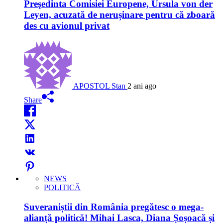
Preşedinta Comisiei Europene, Ursula von der
Leyen, acuzată de nerușinare pentru că zboară
des cu avionul privat
APOSTOL Stan
2 ani ago
Share
NEWS
POLITICĂ
Suveraniștii din România pregătesc o mega-
alianță politică! Mihai Lasca, Diana Șoșoacă și