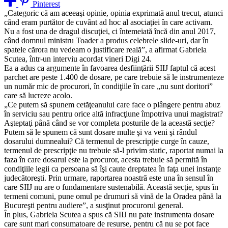
Pinterest
„Categoric că am aceeaşi opinie, opinia exprimată anul trecut, atunci
când eram purtător de cuvânt ad hoc al asociaţiei în care activam.
Nu a fost una de dragul discuţiei, ci întemeiată încă din anul 2017,
când domnul ministru Toader a produs celebrele slide-uri, dar în
spatele cărora nu vedeam o justificare reală”, a afirmat Gabriela
Scutea, într-un interviu acordat vineri Digi 24.
Ea a adus ca argumente în favoarea desfiinţării SIIJ faptul că acest
parchet are peste 1.400 de dosare, pe care trebuie să le instrumenteze
un număr mic de procurori, în condiţiile în care „nu sunt doritori”
care să lucreze acolo.
„Ce putem să spunem cetăţeanului care face o plângere pentru abuz
în serviciu sau pentru orice altă infracţiune împotriva unui magistrat?
Aşteptaţi până când se vor completa posturile de la această secţie?
Putem să le spunem că sunt dosare multe şi va veni şi rândul
dosarului dumnealui? Că termenul de prescripţie curge în cauze,
termenul de prescripţie nu trebuie să-l privim static, raportat numai la
faza în care dosarul este la procuror, acesta trebuie să permită în
condiţiile legii ca persoana să îşi caute dreptatea în faţa unei instanţe
judecătoreşti. Prin urmare, raportarea noastră este una în sensul în
care SIIJ nu are o fundamentare sustenabilă. Această secţie, spus în
termeni comuni, pune omul pe drumuri să vină de la Oradea până la
Bucureşti pentru audiere”, a susţinut procurorul general.
În plus, Gabriela Scutea a spus că SIIJ nu pate instrumenta dosare
care sunt mari consumatoare de resurse, pentru că nu se pot face