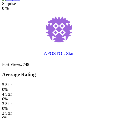
Surprise
0
%
APOSTOL Stan
Post Views:
748
Average Rating
5 Star
0%
4 Star
0%
3 Star
0%
2 Star
0%