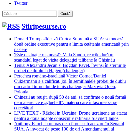
Twitter
Caută
după:
Stiripesurse.ro
Donald Trump sfidează Curtea Supremă a SUA: semnează
două ordine executive pentru a limita cetățenia americană prin
naștere
'Este o situație rușinoasă': Maia Sandu, reacție dură în
scandalul legat de vizita delegației talibane la Chișinău
Tenis: Alexandru Jecan şi Bogdan Pavel, învinşi în sferturile
probei de dublu la Hagen (challenger)
Perechea româno-israeliană Victor Cornea/Daniel
Cukiermann s-a calificat, joi, în semifinalele probei de dublu
din cadrul turneului de tenis challenger Mazovia Open,
Polonia
Chinezii au reușit, după 50 de ani, să confirme o nouă formă
de materie: ce e „glueball”, materia care îi fascinează pe
cercetători
LIVE TEXT - Război în Ucraina: Drone ucrainene au atacat
pentru a doua noapte consecutiv rafinăria Slavneft-Ianos
Anthony Fauci, la un pas de a fi pus sub acuzare în Senatul
SUA. A invocat de peste 100 de ori Amendamentul al