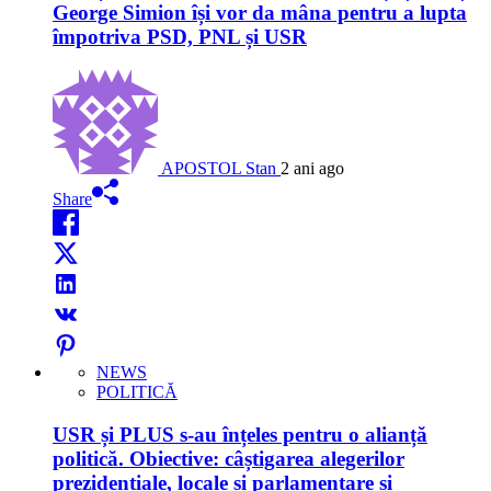
George Simion își vor da mâna pentru a lupta
împotriva PSD, PNL și USR
APOSTOL Stan
2 ani ago
Share
NEWS
POLITICĂ
USR și PLUS s-au înțeles pentru o alianță
politică. Obiective: câștigarea alegerilor
prezidențiale, locale și parlamentare și