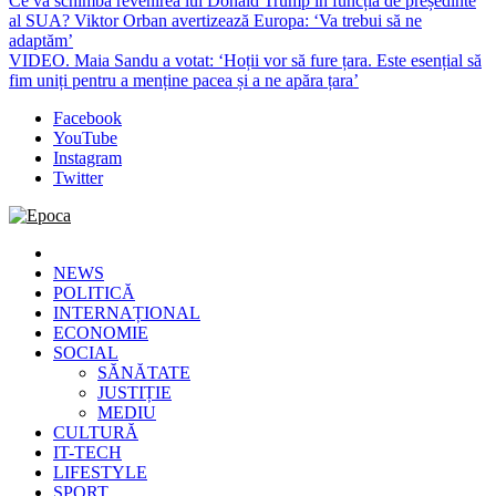
Ce va schimba revenirea lui Donald Trump în funcția de președinte
al SUA? Viktor Orban avertizează Europa: ‘Va trebui să ne
adaptăm’
VIDEO. Maia Sandu a votat: ‘Hoții vor să fure țara. Este esențial să
fim uniți pentru a menține pacea și a ne apăra țara’
Facebook
YouTube
Instagram
Twitter
Epoca
Cele mai noi știri online din România
NEWS
POLITICĂ
INTERNAȚIONAL
ECONOMIE
SOCIAL
SĂNĂTATE
JUSTIȚIE
MEDIU
CULTURĂ
IT-TECH
LIFESTYLE
SPORT