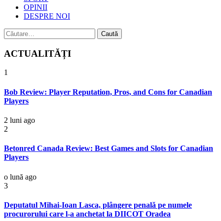
OPINII
DESPRE NOI
Caută
după:
ACTUALITĂȚI
1
Bob Review: Player Reputation, Pros, and Cons for Canadian
Players
2 luni ago
2
Betonred Canada Review: Best Games and Slots for Canadian
Players
o lună ago
3
Deputatul Mihai-Ioan Lasca, plângere penală pe numele
procurorului care l-a anchetat la DIICOT Oradea