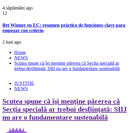
4 săptămâni ago
12
Bet Winner en EC: resumen práctico de funciones clave para
empezar con criterio
2 luni ago
Home
NEWS
Scutea spune că îşi menţine părerea că Secţia specială ar
trebui desfiinţată: SIIJ nu are o fundamentare sustenabilă
JUSTIȚIE
NEWS
Scutea spune că îşi menţine părerea că
Secţia specială ar trebui desfiinţată: SIIJ
nu are o fundamentare sustenabilă