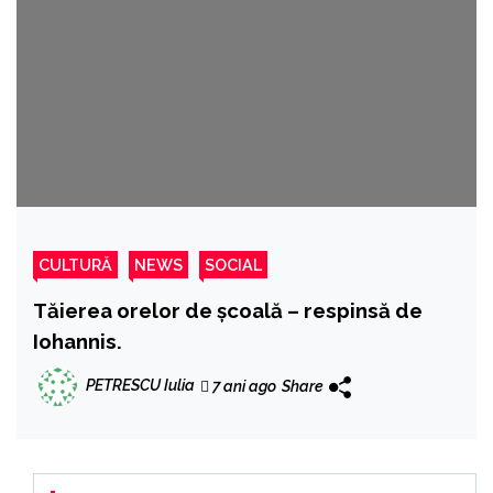
CULTURĂ
NEWS
SOCIAL
Tăierea orelor de școală – respinsă de
Iohannis.
PETRESCU Iulia
7 ani ago
Share