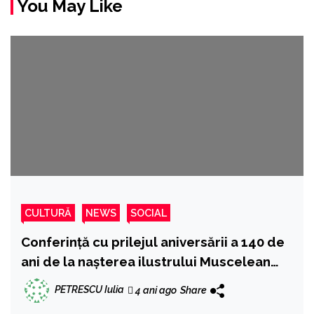
You May Like
CULTURĂ
NEWS
SOCIAL
Conferință cu prilejul aniversării a 140 de
ani de la nașterea ilustrului Muscelean
ION MIHALACHE, Dascăl și păstrător al
PETRESCU Iulia
4 ani ago
Share
Tradițiilor Satului românesc etern