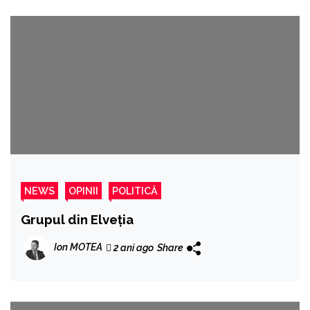
NEWS
OPINII
POLITICĂ
Grupul din Elveția
Ion MOTEA
2 ani ago
Share