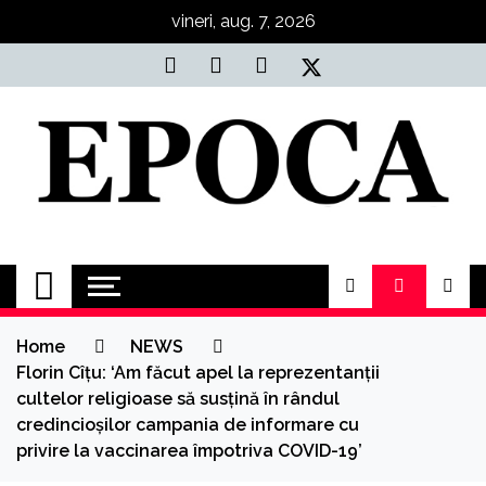
Skip
vineri, aug. 7, 2026
to
content
Epoca
Cele mai noi știri online din România
Home
NEWS
Florin Cîțu: ‘Am făcut apel la reprezentanții
cultelor religioase să susțină în rândul
credincioșilor campania de informare cu
privire la vaccinarea împotriva COVID-19’