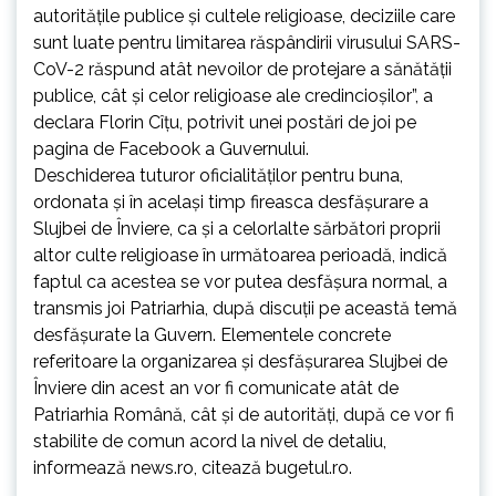
autorităţile publice şi cultele religioase, deciziile care
sunt luate pentru limitarea răspândirii virusului SARS-
CoV-2 răspund atât nevoilor de protejare a sănătăţii
publice, cât şi celor religioase ale credincioşilor”, a
declara Florin Cîţu, potrivit unei postări de joi pe
pagina de Facebook a Guvernului.
Deschiderea tuturor oficialităţilor pentru buna,
ordonata şi în acelaşi timp fireasca desfăşurare a
Slujbei de Înviere, ca şi a celorlalte sărbători proprii
altor culte religioase în următoarea perioadă, indică
faptul ca acestea se vor putea desfăşura normal, a
transmis joi Patriarhia, după discuţii pe această temă
desfăşurate la Guvern. Elementele concrete
referitoare la organizarea şi desfăşurarea Slujbei de
Înviere din acest an vor fi comunicate atât de
Patriarhia Română, cât şi de autorităţi, după ce vor fi
stabilite de comun acord la nivel de detaliu,
informează
news.ro
, citează
bugetul.ro
.