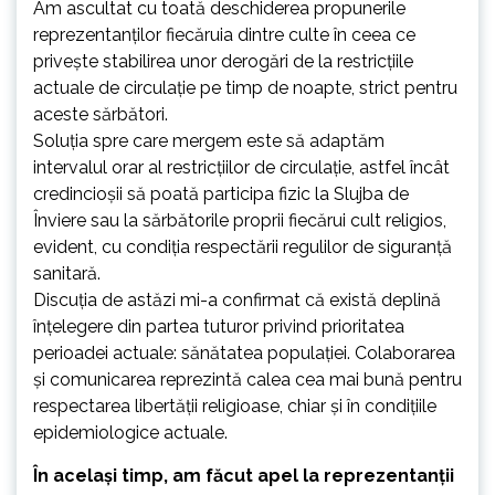
Am ascultat cu toată deschiderea propunerile
reprezentanţilor fiecăruia dintre culte în ceea ce
priveşte stabilirea unor derogări de la restricţiile
actuale de circulaţie pe timp de noapte, strict pentru
aceste sărbători.
Soluţia spre care mergem este să adaptăm
intervalul orar al restricţiilor de circulaţie, astfel încât
credincioşii să poată participa fizic la Slujba de
Înviere sau la sărbătorile proprii fiecărui cult religios,
evident, cu condiţia respectării regulilor de siguranţă
sanitară.
Discuţia de astăzi mi-a confirmat că există deplină
înţelegere din partea tuturor privind prioritatea
perioadei actuale: sănătatea populaţiei. Colaborarea
şi comunicarea reprezintă calea cea mai bună pentru
respectarea libertăţii religioase, chiar şi în condiţiile
epidemiologice actuale.
În acelaşi timp, am făcut apel la reprezentanţii