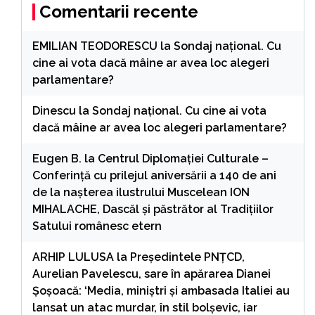
Comentarii recente
EMILIAN TEODORESCU
la
Sondaj național. Cu
cine ai vota dacă mâine ar avea loc alegeri
parlamentare?
Dinescu
la
Sondaj național. Cu cine ai vota
dacă mâine ar avea loc alegeri parlamentare?
Eugen B.
la
Centrul Diplomației Culturale –
Conferință cu prilejul aniversării a 140 de ani
de la nașterea ilustrului Muscelean ION
MIHALACHE, Dascăl și păstrător al Tradițiilor
Satului românesc etern
ARHIP LULUSA
la
Președintele PNȚCD,
Aurelian Pavelescu, sare în apărarea Dianei
Șoșoacă: ‘Media, miniștri și ambasada Italiei au
lansat un atac murdar, în stil bolșevic, iar