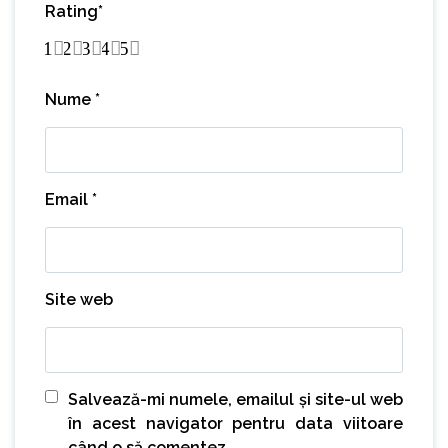
Rating
*
1
2
3
4
5
Nume
*
Email
*
Site web
Salvează-mi numele, emailul și site-ul web
în acest navigator pentru data viitoare
când o să comentez.