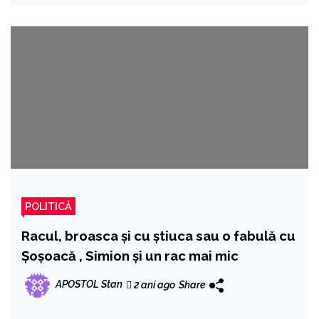
POLITICĂ
Racul, broasca și cu știuca sau o fabulă cu
Șoșoacă , Simion și un rac mai mic
APOSTOL Stan
2 ani ago
Share