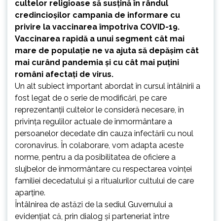
cultelor religioase să susţină în rândul
credincioşilor campania de informare cu
privire la vaccinarea împotriva COVID-19.
Vaccinarea rapidă a unui segment cât mai
mare de populaţie ne va ajuta să depăşim cât
mai curând pandemia şi cu cât mai puţini
români afectaţi de virus.
Un alt subiect important abordat în cursul întâlnirii a
fost legat de o serie de modificări, pe care
reprezentanţii cultelor le consideră necesare, în
privinţa regulilor actuale de înmormântare a
persoanelor decedate din cauza infectării cu noul
coronavirus. În colaborare, vom adapta aceste
norme, pentru a da posibilitatea de oficiere a
slujbelor de înmormântare cu respectarea voinţei
familiei decedatului şi a ritualurilor cultului de care
aparţine.
Întâlnirea de astăzi de la sediul Guvernului a
evidenţiat că, prin dialog şi parteneriat între