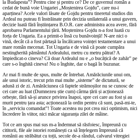
la Budapesta”? Pentru cine și pentru ce? De ce guvernul român a
cedat de bună voie Ungariei „Moștenirea Gojdu”, care nu-i
aparținea? Acele valori lăsate de Gojdu pentru tineretul studios din
Ardeal nu puteau fi înstrăinate prin decizia unilaterală a unui guvern,
decizie luată fără înștiințarea B.O.R. care administra acea avere, fără
aprobarea Parlamentului țării. Moștenirea Gojdu n-a fost luată cu
forța de Ungaria. Ea a primit-o însă cu bunăvoință! N-are nici o
vină, decât că a fost părtașă la încălcarea voinței testamentare a unui
mare român mecenat. Tot Ungaria e de vină că poate cumpăra
nestingherită pământul Ardealului, metru cu metru pătrat? A
împiedicat-o cineva? Că doar Ardealul nu e „o bucățică de zahăr” pe
care s-o înghită cineva! Nu o înghite, dar o bagă în buzunar.
Ar mai fi multe de spus, multe de întrebat. Amărăciunile unui om,
ale unui istoric, trecut prin mai multe „sisteme” de dictatură, se
adună zi de zi. Amărăciunea că faptele strămoșilor nu se cunosc de
cei care au luat (Dumnezeu știe cum) cârma țării și acționează
orbește, fără să-și arunce privirea înapoi, spre cei care au fost și au
murit pentru țara asta; acționează la ordin pentru că sunt, pasă-mi-te,
în „serviciu comandat”! Toate acestea nu pot crea nici optimism, nici
încredere în viitor, nici măcar siguranța zilei de mâine.
Tot ce am spus mai sus m-a îndemnat să răsfoiesc, împreună cu
cititorii, file ale istoriei românești ca să înțelegem împreună că
românii au străbătut cu toții, secole de-a rândul, calvarul vitregiei