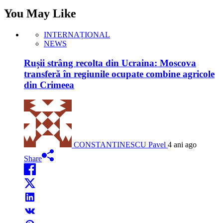
You May Like
INTERNAȚIONAL
NEWS
Rușii strâng recolta din Ucraina: Moscova
transferă în regiunile ocupate combine agricole
din Crimeea
CONSTANTINESCU Pavel
4 ani ago
Share