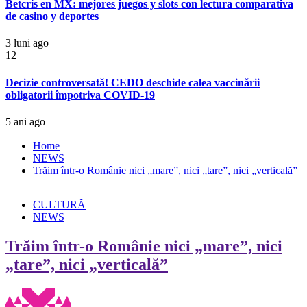
Betcris en MX: mejores juegos y slots con lectura comparativa
de casino y deportes
3 luni ago
12
Decizie controversată! CEDO deschide calea vaccinării
obligatorii împotriva COVID-19
5 ani ago
Home
NEWS
Trăim într-o Românie nici „mare”, nici „tare”, nici „verticală”
CULTURĂ
NEWS
Trăim într-o Românie nici „mare”, nici
„tare”, nici „verticală”