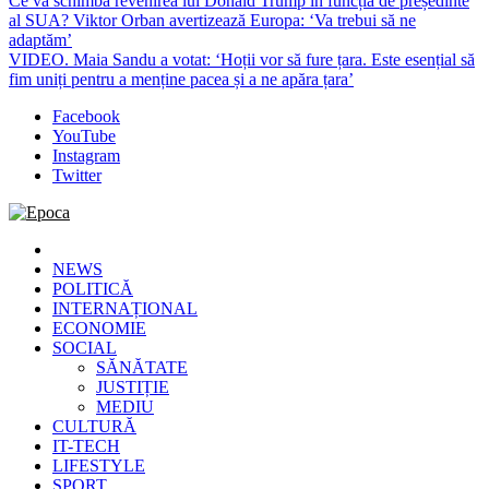
Ce va schimba revenirea lui Donald Trump în funcția de președinte
al SUA? Viktor Orban avertizează Europa: ‘Va trebui să ne
adaptăm’
VIDEO. Maia Sandu a votat: ‘Hoții vor să fure țara. Este esențial să
fim uniți pentru a menține pacea și a ne apăra țara’
Facebook
YouTube
Instagram
Twitter
Epoca
Cele mai noi știri online din România
NEWS
POLITICĂ
INTERNAȚIONAL
ECONOMIE
SOCIAL
SĂNĂTATE
JUSTIȚIE
MEDIU
CULTURĂ
IT-TECH
LIFESTYLE
SPORT