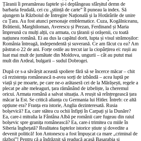
Țăranii îi preamăreau faptele și-i deplângeau sfârșitul demn de
barbaria feudală, cei cu „știință de carte” îl puneau la index. Să
ajungem la Războiul de Întregire Națională și la Hotărârile de unire
cu Țara. Au fost atunci personaje emblematice. Cuza, Kogălniceanu,
Brătienii, Marghiloman, Averescu și Prezan, Ferdinand și Maria
împreună cu mulți alții, cu armata, cu țăranii și orășenii, cu toată
națiunea română. Ei au dus la capătul dorit, lupta și visul strămoșilor:
România întreagă, independentă și suverană. Ce am făcut cu ea? Am
păstrat-o 22 de ani. Forțe ostile au trecut iar la ciopârțirea ei: rușii au
luat mai mult de jumătate din Moldova, ungurii – cât au putut mai
mult din Ardeal, bulgarii – sudul Dobrogei.
După ce s-a săvârșit această spoliere fără să se încerce măcar – chit
că rezistența românească n-avea sorți de izbândă – acea luptă pe
viață și pe moarte, pe care ne-o arătaseră cei de la Mărășești, regele a
plecat pe alte meleaguri, țara rămânând de izbeliște, la cheremul
oricui. Armata română a salvat situația. A reușit să reîntregească țara
măcar la Est. Se critică alianța cu Germania lui Hitler. Întreb: ce altă
opțiune era? Franța era istorie, Anglia dezinteresată. Rusia
bolșevică? Ea, care stătea cu ochii înfipți în Carpați și la Dunăre?
Ea, care-i mitralia la Fântâna Albă pe românii care fugeau din raiul
bolșevic spre granița românească? Ea, care-i trimitea cu miile în
Siberia înghețată? Realitatea faptelor istorice știute și dovedite a
devenit politică! Ion Antonescu a fost împușcat ca mare „criminal de
război”! Pentru că a îndrăznit să readucă acasă Basarabia și