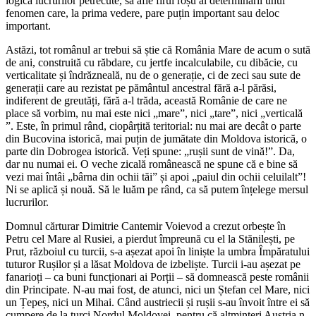
logica lucrurilor petrecute, să afle firul roșu al determinării unui
fenomen care, la prima vedere, pare puțin important sau deloc
important.
Astăzi, tot românul ar trebui să știe că România Mare de acum o sută
de ani, construită cu răbdare, cu jertfe incalculabile, cu dibăcie, cu
verticalitate și îndrăzneală, nu de o generație, ci de zeci sau sute de
generații care au rezistat pe pământul ancestral fără a-l părăsi,
indiferent de greutăți, fără a-l trăda, această Românie de care ne
place să vorbim, nu mai este nici „mare”, nici „tare”, nici „verticală
”. Este, în primul rând, ciopârțită teritorial: nu mai are decât o parte
din Bucovina istorică, mai puțin de jumătate din Moldova istorică, o
parte din Dobrogea istorică. Veți spune: „rușii sunt de vină!”. Da,
dar nu numai ei. O veche zicală românească ne spune că e bine să
vezi mai întâi „bârna din ochii tăi” și apoi „paiul din ochii celuilalt”!
Ni se aplică și nouă. Să le luăm pe rând, ca să putem înțelege mersul
lucrurilor.
Domnul cărturar Dimitrie Cantemir Voievod a crezut orbește în
Petru cel Mare al Rusiei, a pierdut împreună cu el la Stănilești, pe
Prut, războiul cu turcii, s-a așezat apoi în liniște la umbra Împăratului
tuturor Rușilor și a lăsat Moldova de izbeliște. Turcii i-au așezat pe
fanarioți – ca buni funcționari ai Porții – să domnească peste românii
din Principate. N-au mai fost, de atunci, nici un Ștefan cel Mare, nici
un Țepeș, nici un Mihai. Când austriecii și rușii s-au învoit între ei să
cumpere de la turci Nordul Moldovei, pentru că altminteri Austria n-