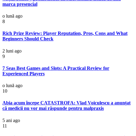
marca presencial
o lună ago
8
Rich Prize Review: Player Reputation, Pros, Cons and What
Beginners Should Check
2 luni ago
9
7 Seas Best Games and Slots: A Practical Review for
Experienced Players
o lună ago
10
Abia acum începe CATASTROFA: Vlad Voiculescu a anunțat
că medicii nu vor mai răspunde pentru malpraxis
5 ani ago
11