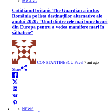
SOCIAL
Cotidianul britanic The Guardian a inclus
România pe lista destinațiilor alternative ale
anului 2020: ”Unul dintre cele mai bune locuri
din Europa pentru a vedea mamifere mari în
sălbăticie”
CONSTANTINESCU Pavel
7 ani ago
Share
NEWS