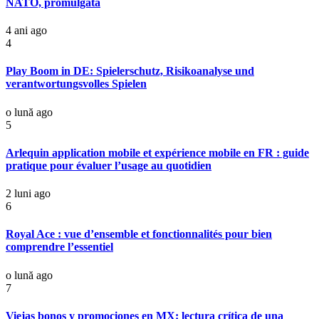
NATO, promulgată
4 ani ago
4
Play Boom in DE: Spielerschutz, Risikoanalyse und
verantwortungsvolles Spielen
o lună ago
5
Arlequin application mobile et expérience mobile en FR : guide
pratique pour évaluer l’usage au quotidien
2 luni ago
6
Royal Ace : vue d’ensemble et fonctionnalités pour bien
comprendre l’essentiel
o lună ago
7
Viejas bonos y promociones en MX: lectura crítica de una