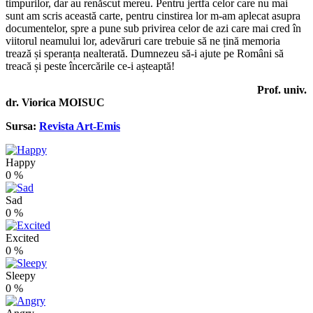
timpurilor, dar au renăscut mereu. Pentru jertfa celor care nu mai
sunt am scris această carte, pentru cinstirea lor m-am aplecat asupra
documentelor, spre a pune sub privirea celor de azi care mai cred în
viitorul neamului lor, adevăruri care trebuie să ne țină memoria
trează și speranța nealterată. Dumnezeu să-i ajute pe Români să
treacă și peste încercările ce-i așteaptă!
Prof. univ.
dr. Viorica MOISUC
Sursa:
Revista Art-Emis
Happy
0
%
Sad
0
%
Excited
0
%
Sleepy
0
%