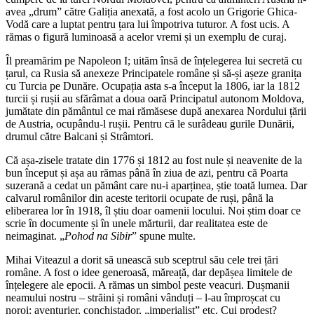
avea „drum” către Galiția anexată, a fost acolo un Grigorie Ghica-
Vodă care a luptat pentru țara lui împotriva tuturor. A fost ucis. A
rămas o figură luminoasă a acelor vremi și un exemplu de curaj.
Îl preamărim pe Napoleon I; uităm însă de înțelegerea lui secretă cu
țarul, ca Rusia să anexeze Principatele române și să-și așeze granița
cu Turcia pe Dunăre. Ocupația asta s-a început la 1806, iar la 1812
turcii și rușii au sfărâmat a doua oară Principatul autonom Moldova,
jumătate din pământul ce mai rămăsese după anexarea Nordului țării
de Austria, ocupându-l rușii. Pentru că le surâdeau gurile Dunării,
drumul către Balcani și Strâmtori.
Că așa-zisele tratate din 1776 și 1812 au fost nule și neavenite de la
bun început și așa au rămas până în ziua de azi, pentru că Poarta
suzerană a cedat un pământ care nu-i aparținea, știe toată lumea. Dar
calvarul românilor din aceste teritorii ocupate de ruși, până la
eliberarea lor în 1918, îl știu doar oamenii locului. Noi știm doar ce
scrie în documente și în unele mărturii, dar realitatea este de
neimaginat. „
Pohod na Sibir
” spune multe.
Mihai Viteazul a dorit să unească sub sceptrul său cele trei țări
române. A fost o idee generoasă, măreață, dar depășea limitele de
înțelegere ale epocii. A rămas un simbol peste veacuri. Dușmanii
neamului nostru – străini și români vânduți – l-au împroșcat cu
noroi: aventurier, conchistador, „imperialist” etc. Cui prodest?