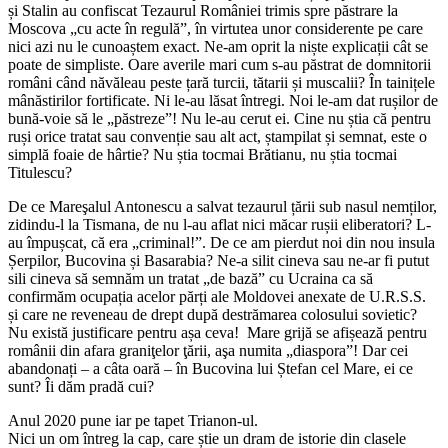
și Stalin au confiscat Tezaurul României trimis spre păstrare la
Moscova „cu acte în regulă”, în virtutea unor considerente pe care
nici azi nu le cunoaștem exact. Ne-am oprit la niște explicații cât se
poate de simpliste. Oare averile mari cum s-au păstrat de domnitorii
români când năvăleau peste țară turcii, tătarii și muscalii? În tainițele
mânăstirilor fortificate. Ni le-au lăsat întregi. Noi le-am dat rușilor de
bună-voie să le „păstreze”! Nu le-au cerut ei. Cine nu știa că pentru
ruși orice tratat sau convenție sau alt act, ștampilat și semnat, este o
simplă foaie de hârtie? Nu știa tocmai Brătianu, nu știa tocmai
Titulescu?
De ce Mareşalul Antonescu a salvat tezaurul țării sub nasul nemților,
zidindu-l la Tismana, de nu l-au aflat nici măcar rușii eliberatori? L-
au împușcat, că era „criminal!”. De ce am pierdut noi din nou insula
Șerpilor, Bucovina și Basarabia? Ne-a silit cineva sau ne-ar fi putut
sili cineva să semnăm un tratat „de bază” cu Ucraina ca să
confirmăm ocupația acelor părți ale Moldovei anexate de U.R.S.S.
și care ne reveneau de drept după destrămarea colosului sovietic?
Nu există justificare pentru așa ceva! Mare grijă se afișează pentru
românii din afara graniţelor ţării, aşa numita „diaspora”! Dar cei
abandonați – a câta oară – în Bucovina lui Ștefan cel Mare, ei ce
sunt? Îi dăm pradă cui?
Anul 2020 pune iar pe tapet Trianon-ul.
Nici un om întreg la cap, care știe un dram de istorie din clasele