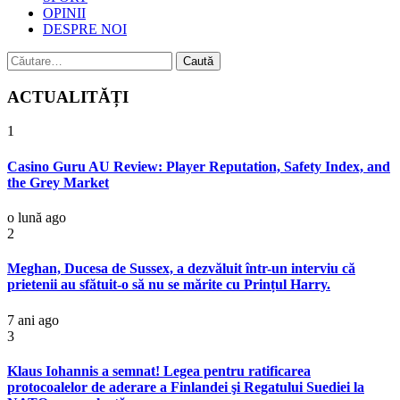
OPINII
DESPRE NOI
Caută
după:
ACTUALITĂȚI
1
Casino Guru AU Review: Player Reputation, Safety Index, and
the Grey Market
o lună ago
2
Meghan, Ducesa de Sussex, a dezvăluit într-un interviu că
prietenii au sfătuit-o să nu se mărite cu Prințul Harry.
7 ani ago
3
Klaus Iohannis a semnat! Legea pentru ratificarea
protocoalelor de aderare a Finlandei şi Regatului Suediei la