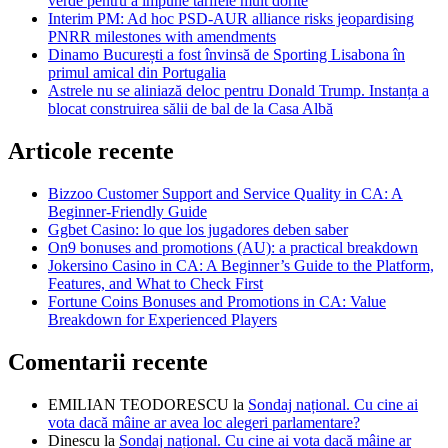
verde pentru a impune tarifele mult dorite
Interim PM: Ad hoc PSD-AUR alliance risks jeopardising
PNRR milestones with amendments
Dinamo București a fost învinsă de Sporting Lisabona în
primul amical din Portugalia
Astrele nu se aliniază deloc pentru Donald Trump. Instanța a
blocat construirea sălii de bal de la Casa Albă
Articole recente
Bizzoo Customer Support and Service Quality in CA: A
Beginner-Friendly Guide
Ggbet Casino: lo que los jugadores deben saber
On9 bonuses and promotions (AU): a practical breakdown
Jokersino Casino in CA: A Beginner’s Guide to the Platform,
Features, and What to Check First
Fortune Coins Bonuses and Promotions in CA: Value
Breakdown for Experienced Players
Comentarii recente
EMILIAN TEODORESCU
la
Sondaj național. Cu cine ai
vota dacă mâine ar avea loc alegeri parlamentare?
Dinescu
la
Sondaj național. Cu cine ai vota dacă mâine ar