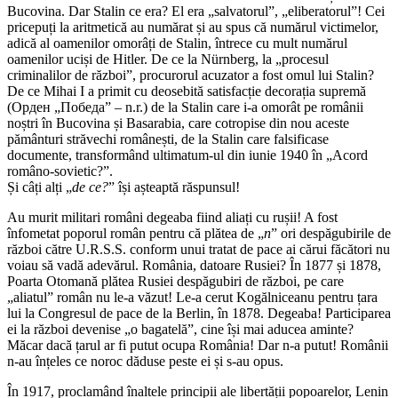
Bucovina. Dar Stalin ce era? El era „salvatorul”, „eliberatorul”! Cei
pricepuți la aritmetică au numărat și au spus că numărul victimelor,
adică al oamenilor omorâți de Stalin, întrece cu mult numărul
oamenilor uciși de Hitler. De ce la Nürnberg, la „procesul
criminalilor de război”, procurorul acuzator a fost omul lui Stalin?
De ce Mihai I a primit cu deosebită satisfacție decorația supremă
(Орден „Победa” – n.r.) de la Stalin care i-a omorât pe românii
noștri în Bucovina și Basarabia, care cotropise din nou aceste
pământuri străvechi românești, de la Stalin care falsificase
documente, transformând ultimatum-ul din iunie 1940 în „Acord
româno-sovietic?”.
Și câți alți „
de ce?
” își așteaptă răspunsul!
Au murit militari români degeaba fiind aliați cu rușii! A fost
înfometat poporul român pentru că plătea de „
n
” ori despăgubirile de
război către U.R.S.S. conform unui tratat de pace ai cărui făcători nu
voiau să vadă adevărul. România, datoare Rusiei? În 1877 și 1878,
Poarta Otomană plătea Rusiei despăgubiri de război, pe care
„aliatul” român nu le-a văzut! Le-a cerut Kogălniceanu pentru țara
lui la Congresul de pace de la Berlin, în 1878. Degeaba! Participarea
ei la război devenise „o bagatelă”, cine își mai aducea aminte?
Măcar dacă țarul ar fi putut ocupa România! Dar n-a putut! Românii
n-au înțeles ce noroc dăduse peste ei și s-au opus.
În 1917, proclamând înaltele principii ale libertății popoarelor, Lenin