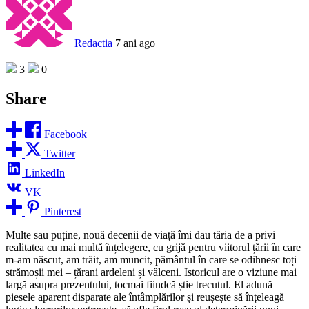
Redactia
7 ani ago
3
0
Share
Facebook
Twitter
LinkedIn
VK
Pinterest
Multe sau puține, nouă decenii de viață îmi dau tăria de a privi
realitatea cu mai multă înțelegere, cu grijă pentru viitorul țării în care
m-am născut, am trăit, am muncit, pământul în care se odihnesc toți
strămoșii mei – țărani ardeleni și vâlceni. Istoricul are o viziune mai
largă asupra prezentului, tocmai fiindcă știe trecutul. El adună
piesele aparent disparate ale întâmplărilor și reușește să înțeleagă