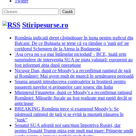
Twitter
Caută
după:
Stiripesurse.ro
România indicată drept câștigătoare în lupta pentru traficul din
Balcani: De ce Bulgaria se teme că va rămâne o 'pată gri' pe
coridorul Schengen de la Atena la Budapesta
'Așa ceva nu s-a mai întâmplat niciodată' - BCE, luată prin
surprindere de intervenția SUA pe piața valutară: europenii au
fost informați abia după operațiune
Nicușor Dan, după ce Moody’s a reconfirmat rantigul de țară
al României: Mai avem mult de muncă în următoarea perioadă
Spania anunță introducerea controalelor la frontieră pentru
pasagerii navelor și avioanelor care sosesc din Italia
Ministerul Finanțelor, după ce Moody’s a reconfirmat ratingul
României: Măsurile fiscale au fost realizate mai rapid decât se
anticipase
BREAKING România trece și examenul Moody’s: Se
păstrează ratingul de țară și se evită la mustață plasarea în
”junk”
Senatul SUA adoptă noi sancțiuni împotriva Rusiei, dar
pentru Donald Trump miza este mult mai mare: Primește undă