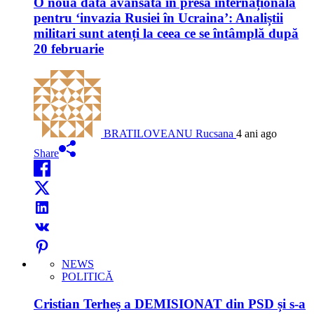
O nouă dată avansată în presa internațională
pentru ‘invazia Rusiei în Ucraina’: Analiștii
militari sunt atenți la ceea ce se întâmplă după
20 februarie
BRATILOVEANU Rucsana
4 ani ago
Share
NEWS
POLITICĂ
Cristian Terheș a DEMISIONAT din PSD și s-a