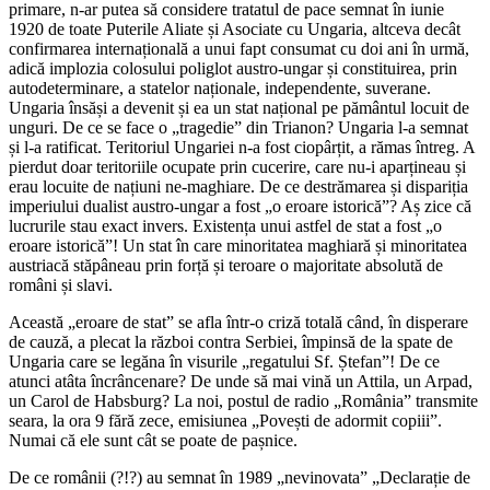
primare, n-ar putea să considere tratatul de pace semnat în iunie
1920 de toate Puterile Aliate și Asociate cu Ungaria, altceva decât
confirmarea internațională a unui fapt consumat cu doi ani în urmă,
adică implozia colosului poliglot austro-ungar și constituirea, prin
autodeterminare, a statelor naționale, independente, suverane.
Ungaria însăși a devenit și ea un stat național pe pământul locuit de
unguri. De ce se face o „tragedie” din Trianon? Ungaria l-a semnat
și l-a ratificat. Teritoriul Ungariei n-a fost ciopârțit, a rămas întreg. A
pierdut doar teritoriile ocupate prin cucerire, care nu-i aparțineau și
erau locuite de națiuni ne-maghiare. De ce destrămarea și dispariția
imperiului dualist austro-ungar a fost „o eroare istorică”? Aș zice că
lucrurile stau exact invers. Existența unui astfel de stat a fost „o
eroare istorică”! Un stat în care minoritatea maghiară și minoritatea
austriacă stăpâneau prin forță și teroare o majoritate absolută de
români și slavi.
Această „eroare de stat” se afla într-o criză totală când, în disperare
de cauză, a plecat la război contra Serbiei, împinsă de la spate de
Ungaria care se legăna în visurile „regatului Sf. Ștefan”! De ce
atunci atâta încrâncenare? De unde să mai vină un Attila, un Arpad,
un Carol de Habsburg? La noi, postul de radio „România” transmite
seara, la ora 9 fără zece, emisiunea „Povești de adormit copiii”.
Numai că ele sunt cât se poate de pașnice.
De ce românii (?!?) au semnat în 1989 „nevinovata” „Declarație de