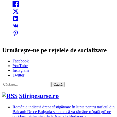
Urmărește-ne pe rețelele de socializare
Facebook
YouTube
Instagram
Twitter
Caută
după:
Stiripesurse.ro
România indicată drept câștigătoare în lupta pentru traficul din
Balcani: De ce Bulgaria se teme că va rămâne o 'pată gri' pe
coridorul Schengen de la Atena la Budapesta