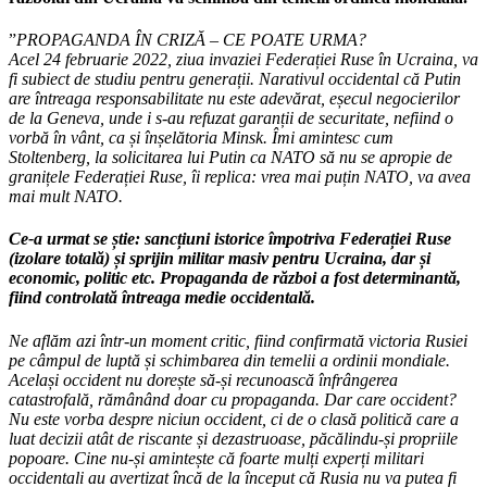
”
PROPAGANDA ÎN CRIZĂ – CE POATE URMA?
Acel 24 februarie 2022, ziua invaziei Federației Ruse în Ucraina, va
fi subiect de studiu pentru generații. Narativul occidental că Putin
are întreaga responsabilitate nu este adevărat, eșecul negocierilor
de la Geneva, unde i s-au refuzat garanții de securitate, nefiind o
vorbă în vânt, ca și înșelătoria Minsk. Îmi amintesc cum
Stoltenberg, la solicitarea lui Putin ca NATO să nu se apropie de
granițele Federației Ruse, îi replica: vrea mai puțin NATO, va avea
mai mult NATO.
Ce-a urmat se știe: sancțiuni istorice împotriva Federației Ruse
(izolare totală) și sprijin militar masiv pentru Ucraina, dar și
economic, politic etc. Propaganda de război a fost determinantă,
fiind controlată întreaga medie occidentală.
Ne aflăm azi într-un moment critic, fiind confirmată victoria Rusiei
pe câmpul de luptă și schimbarea din temelii a ordinii mondiale.
Același occident nu dorește să-și recunoască înfrângerea
catastrofală, rămânând doar cu propaganda. Dar care occident?
Nu este vorba despre niciun occident, ci de o clasă politică care a
luat decizii atât de riscante și dezastruoase, păcălindu-și propriile
popoare. Cine nu-și amintește că foarte mulți experți militari
occidentali au avertizat încă de la început că Rusia nu va putea fi