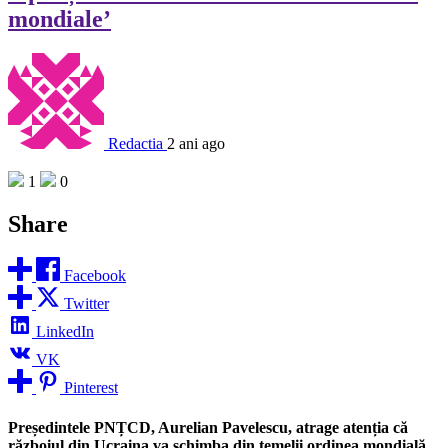
mondiale’
Redactia
2 ani ago
1
0
Share
Facebook
Twitter
LinkedIn
VK
Pinterest
Președintele PNȚCD, Aurelian Pavelescu, atrage atenția că
războiul din Ucraina va schimba din temelii ordinea mondială.