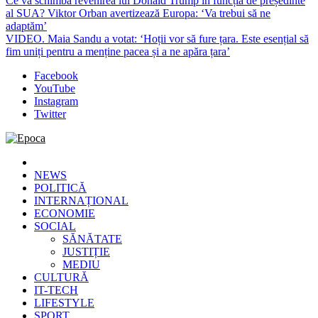
Ce va schimba revenirea lui Donald Trump în funcția de președinte
al SUA? Viktor Orban avertizează Europa: ‘Va trebui să ne
adaptăm’
VIDEO. Maia Sandu a votat: ‘Hoții vor să fure țara. Este esențial să
fim uniți pentru a menține pacea și a ne apăra țara’
Facebook
YouTube
Instagram
Twitter
Epoca
Cele mai noi știri online din România
NEWS
POLITICĂ
INTERNAȚIONAL
ECONOMIE
SOCIAL
SĂNĂTATE
JUSTIȚIE
MEDIU
CULTURĂ
IT-TECH
LIFESTYLE
SPORT