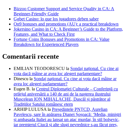
Bizzoo Customer Support and Service Quality in CA: A
Beginner-Friendly Guide
Ggbet Casino: lo que los jugadores deben saber
On9 bonuses and promotions (AU): a practical breakdown
Jokersino Casino in CA: A Beginner’s Guide to the Platform,
Features, and What to Check First
Fortune Coins Bonuses and Promotions in CA: Value
Breakdown for Experienced Players
Comentarii recente
EMILIAN TEODORESCU
la
Sondaj național. Cu cine ai
vota dacă mâine ar avea loc alegeri parlamentare?
Dinescu
la
Sondaj național. Cu cine ai vota dacă mâine ar
avea loc alegeri parlamentare?
Eugen B.
la
Centrul Diplomației Culturale – Conferință cu
prilejul aniversării a 140 de ani de la nașterea ilustrului
Muscelean ION MIHALACHE, Dascăl și păstrător al
Tradițiilor Satului românesc etern
ARHIP LULUSA
la
Președintele PNȚCD, Aurelian
Pavelescu, sare în apărarea Dianei Șoșoacă: ‘Media, miniștri
și ambasada Italiei au lansat un atac murdar, în stil bolșevic,
iar premierul Ciucă și alte slugi nevrednice s-au făcut preș,