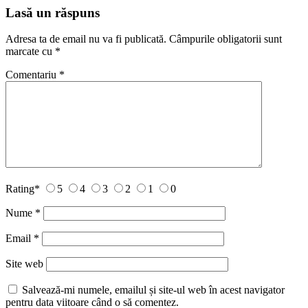
Lasă un răspuns
Adresa ta de email nu va fi publicată.
Câmpurile obligatorii sunt
marcate cu
*
Comentariu
*
Rating
*
5
4
3
2
1
0
Nume
*
Email
*
Site web
Salvează-mi numele, emailul și site-ul web în acest navigator
pentru data viitoare când o să comentez.