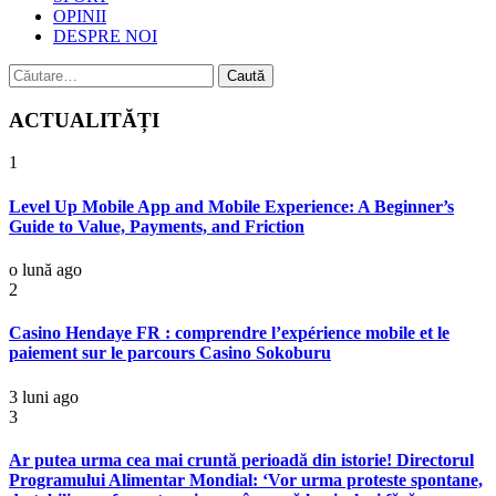
OPINII
DESPRE NOI
Caută
după:
ACTUALITĂȚI
1
Level Up Mobile App and Mobile Experience: A Beginner’s
Guide to Value, Payments, and Friction
o lună ago
2
Casino Hendaye FR : comprendre l’expérience mobile et le
paiement sur le parcours Casino Sokoburu
3 luni ago
3
Ar putea urma cea mai cruntă perioadă din istorie! Directorul
Programului Alimentar Mondial: ‘Vor urma proteste spontane,