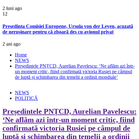
2 luni ago
12
Preşedinta Comisiei Europene, Ursula von der Leyen, acuzată
de nerușinare pentru că zboară des cu avionul privat
2 ani ago
Home
NEWS
Președintele PNȚCD, Aurelian Pavelescu: ‘Ne aflăm azi într-
un moment critic, fiind confirmată victoria Rusiei pe câmpul
de luptă și schimbarea din temelii a ordinii mondiale’
NEWS
POLITICĂ
Președintele PNȚCD, Aurelian Pavelescu:
‘Ne aflăm azi într-un moment critic, fiind
confirmată victoria Rusiei pe câmpul de
luptă și schimbarea din temelii a ordinii