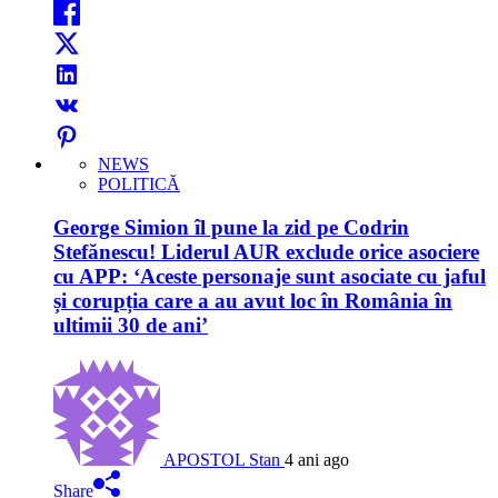
NEWS
POLITICĂ
George Simion îl pune la zid pe Codrin
Stefănescu! Liderul AUR exclude orice asociere
cu APP: ‘Aceste personaje sunt asociate cu jaful
și corupția care a au avut loc în România în
ultimii 30 de ani’
APOSTOL Stan
4 ani ago
Share