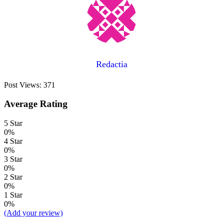
Redactia
Post Views:
371
Average Rating
5 Star
0%
4 Star
0%
3 Star
0%
2 Star
0%
1 Star
0%
(Add your review)