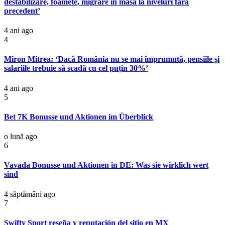
destabilizare, foamete, migrare în masă la niveluri fără
precedent’
4 ani ago
4
Miron Mitrea: ‘Dacă România nu se mai împrumută, pensiile și
salariile trebuie să scadă cu cel puțin 30%’
4 ani ago
5
Bet 7K Bonusse und Aktionen im Überblick
o lună ago
6
Vavada Bonusse und Aktionen in DE: Was sie wirklich wert
sind
4 săptămâni ago
7
Swifty Sport reseña y reputación del sitio en MX