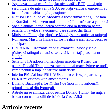
'Așa ceva nu s-a mai întâmplat niciodată' - BCE, luată prin
surprindere de intervenția SUA pe piața valutară: europenii au
fost informați abia după operațiune
Nicușor Dan, după ce Moody’s a reconfirmat rantigul de țară
al României: Mai avem mult de muncă în următoarea perioadă
Spania anunță introducerea controalelor la frontieră pentru
pasagerii navelor și avioanelor care sosesc din Italia
Ministerul Finanțelor, după ce Moody’s a reconfirmat ratingul
României: Măsurile fiscale au fost realizate mai rapid decât se
anticipase
BREAKING România trece și examenul Moody’s: Se
păstrează ratingul de țară și se evită la mustață plasarea în
”junk”
Senatul SUA adoptă noi sancțiuni împotriva Rusiei, dar
pentru Donald Trump miza este mult mai mare: Primește undă
verde pentru a impune tarifele mult dorite
Interim PM: Ad hoc PSD-AUR alliance risks jeopardising
PNRR milestones with amendments
Dinamo București a fost învinsă de Sporting Lisabona în
primul amical din Portugalia
Astrele nu se aliniază deloc pentru Donald Trump. Instanța a
blocat construirea sălii de bal de la Casa Albă
Articole recente