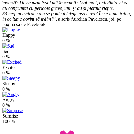
învinsă? De ce n-au fost luați în seamă? Mai mult, unii dintre ei s-
au confruntat cu pericole grave, unii și-au și pierdut viețile.
Să negi adevărul, cum se poate înțelege așa ceva? În ce lume trăim,
în ce lume dorim să trăim?
”, a scris Aurelian Pavelescu, joi, pe
pagina sa de Facebook.
Happy
0
%
Sad
0
%
Excited
0
%
Sleepy
0
%
Angry
0
%
Surprise
100
%