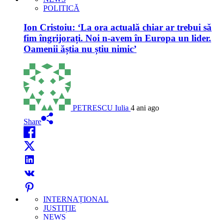
POLITICĂ
Ion Cristoiu: ‘La ora actuală chiar ar trebui să
fim îngrijorați. Noi n-avem în Europa un lider.
Oamenii ăștia nu știu nimic’
PETRESCU Iulia
4 ani ago
Share
INTERNAȚIONAL
JUSTIȚIE
NEWS