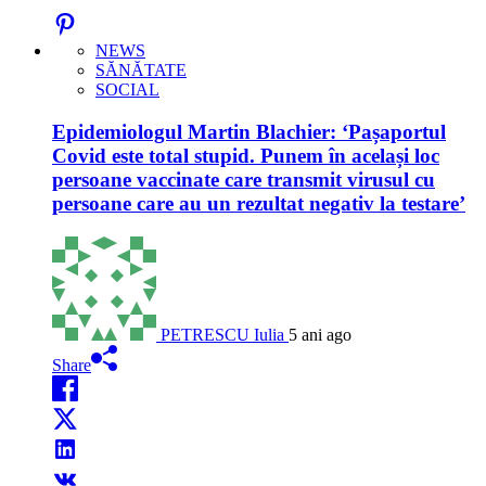
NEWS
SĂNĂTATE
SOCIAL
Epidemiologul Martin Blachier: ‘Pașaportul
Covid este total stupid. Punem în același loc
persoane vaccinate care transmit virusul cu
persoane care au un rezultat negativ la testare’
PETRESCU Iulia
5 ani ago
Share