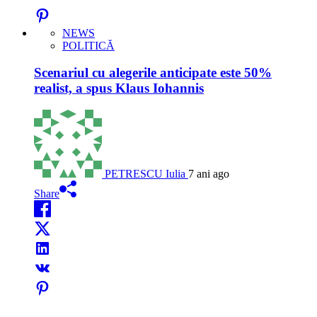
NEWS
POLITICĂ
Scenariul cu alegerile anticipate este 50%
realist, a spus Klaus Iohannis
PETRESCU Iulia
7 ani ago
Share