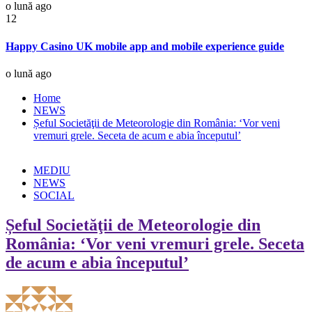
o lună ago
12
Happy Casino UK mobile app and mobile experience guide
o lună ago
Home
NEWS
Șeful Societăţii de Meteorologie din România: ‘Vor veni
vremuri grele. Seceta de acum e abia începutul’
MEDIU
NEWS
SOCIAL
Șeful Societăţii de Meteorologie din
România: ‘Vor veni vremuri grele. Seceta
de acum e abia începutul’