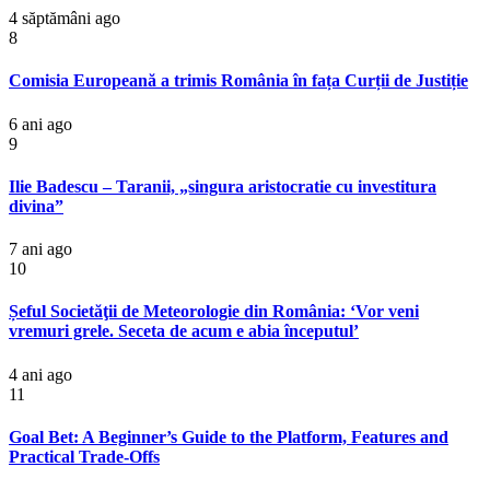
4 săptămâni ago
8
Comisia Europeană a trimis România în fața Curții de Justiție
6 ani ago
9
Ilie Badescu – Taranii, „singura aristocratie cu investitura
divina”
7 ani ago
10
Șeful Societăţii de Meteorologie din România: ‘Vor veni
vremuri grele. Seceta de acum e abia începutul’
4 ani ago
11
Goal Bet: A Beginner’s Guide to the Platform, Features and
Practical Trade-Offs