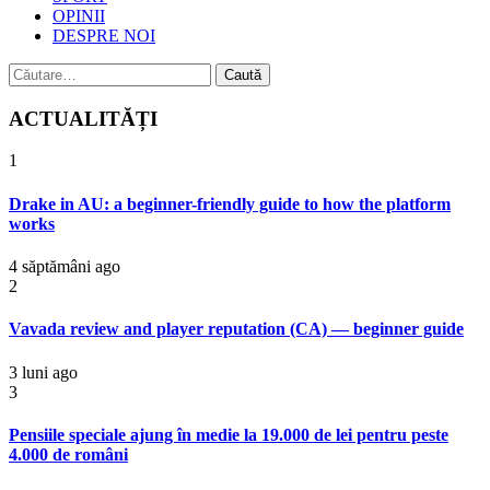
OPINII
DESPRE NOI
Caută
după:
ACTUALITĂȚI
1
Drake in AU: a beginner-friendly guide to how the platform
works
4 săptămâni ago
2
Vavada review and player reputation (CA) — beginner guide
3 luni ago
3
Pensiile speciale ajung în medie la 19.000 de lei pentru peste
4.000 de români