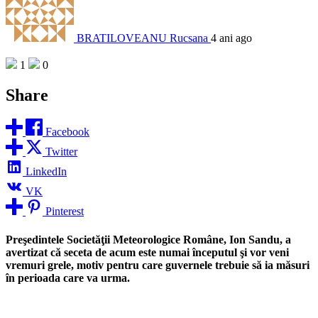
BRATILOVEANU Rucsana
4 ani ago
1
0
Share
Facebook
Twitter
LinkedIn
VK
Pinterest
Preşedintele Societăţii Meteorologice Române, Ion Sandu, a
avertizat că seceta de acum este numai începutul şi vor veni
vremuri grele, motiv pentru care guvernele trebuie să ia măsuri
în perioada care va urma.