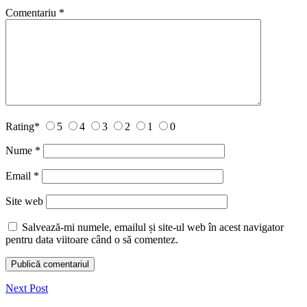
Comentariu
*
Rating
*
5
4
3
2
1
0
Nume
*
Email
*
Site web
Salvează-mi numele, emailul și site-ul web în acest navigator
pentru data viitoare când o să comentez.
Next Post