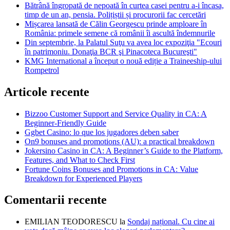
Bătrână îngropată de nepoată în curtea casei pentru a-i încasa,
timp de un an, pensia. Polițiștii și procurorii fac cercetări
Mișcarea lansată de Călin Georgescu prinde amploare în
România: primele semene că românii îi ascultă îndemnurile
Din septembrie, la Palatul Suţu va avea loc expoziţia "Ecouri
în patrimoniu. Donaţia BCR şi Pinacoteca Bucureşti"
KMG International a început o nouă ediție a Traineeship-ului
Rompetrol
Articole recente
Bizzoo Customer Support and Service Quality in CA: A
Beginner-Friendly Guide
Ggbet Casino: lo que los jugadores deben saber
On9 bonuses and promotions (AU): a practical breakdown
Jokersino Casino in CA: A Beginner’s Guide to the Platform,
Features, and What to Check First
Fortune Coins Bonuses and Promotions in CA: Value
Breakdown for Experienced Players
Comentarii recente
EMILIAN TEODORESCU
la
Sondaj național. Cu cine ai