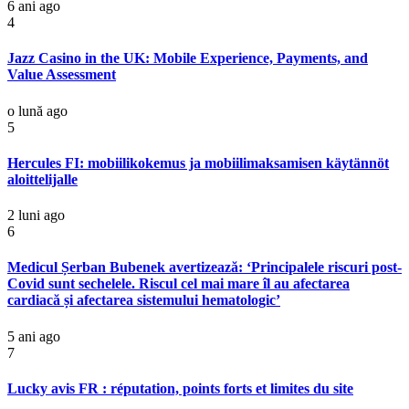
6 ani ago
4
Jazz Casino in the UK: Mobile Experience, Payments, and
Value Assessment
o lună ago
5
Hercules FI: mobiilikokemus ja mobiilimaksamisen käytännöt
aloittelijalle
2 luni ago
6
Medicul Șerban Bubenek avertizează: ‘Principalele riscuri post-
Covid sunt sechelele. Riscul cel mai mare îl au afectarea
cardiacă și afectarea sistemului hematologic’
5 ani ago
7
Lucky avis FR : réputation, points forts et limites du site