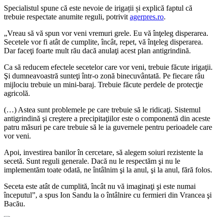
Specialistul spune că este nevoie de irigații și explică faptul că
trebuie respectate anumite reguli, potrivit
agerpres.ro
.
„Vreau să vă spun vor veni vremuri grele. Eu vă înţeleg disperarea.
Secetele vor fi atât de cumplite, încât, repet, vă înţeleg disperarea.
Dar faceţi foarte mult rău dacă anulaţi acest plan antigrindină.
Ca să reducem efectele secetelor care vor veni, trebuie făcute irigaţii.
Şi dumneavoastră sunteţi într-o zonă binecuvântată. Pe fiecare râu
mijlociu trebuie un mini-baraj. Trebuie făcute perdele de protecţie
agricolă.
(…) Astea sunt problemele pe care trebuie să le ridicaţi. Sistemul
antigrindină şi creştere a precipitaţiilor este o componentă din aceste
patru măsuri pe care trebuie să le ia guvernele pentru perioadele care
vor veni.
Apoi, investirea banilor în cercetare, să alegem soiuri rezistente la
secetă. Sunt reguli generale. Dacă nu le respectăm şi nu le
implementăm toate odată, ne întâlnim şi la anul, şi la anul, fără folos.
Seceta este atât de cumplită, încât nu vă imaginaţi şi este numai
începutul”, a spus Ion Sandu la o întâlnire cu fermieri din Vrancea şi
Bacău.