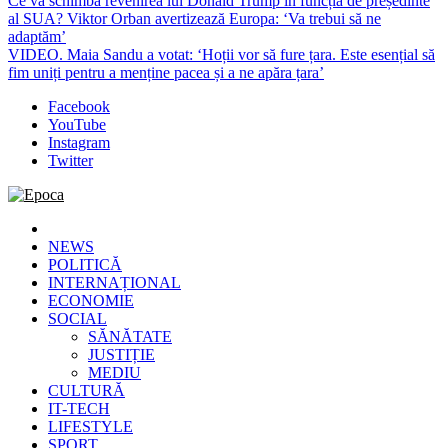
Ce va schimba revenirea lui Donald Trump în funcția de președinte
al SUA? Viktor Orban avertizează Europa: ‘Va trebui să ne
adaptăm’
VIDEO. Maia Sandu a votat: ‘Hoții vor să fure țara. Este esențial să
fim uniți pentru a menține pacea și a ne apăra țara’
Facebook
YouTube
Instagram
Twitter
Epoca
Cele mai noi știri online din România
NEWS
POLITICĂ
INTERNAȚIONAL
ECONOMIE
SOCIAL
SĂNĂTATE
JUSTIȚIE
MEDIU
CULTURĂ
IT-TECH
LIFESTYLE
SPORT