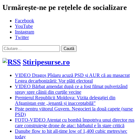
Urmărește-ne pe rețelele de socializare
Facebook
YouTube
Instagram
Twitter
Caută
după:
Stiripesurse.ro
VIDEO Dragoș Pîslaru acuză PSD și AUR că au masacrat
Legea decarbonizării: Vor plăti electoral
VIDEO Bărbat amendat după ce a fost filmat pulverizând
spray spre câinii din curţile vecine
Premierul Republicii Moldova: Vizita delegației din
Afganistan este „jenantă și inacceptabilă”
Piste pentru viitorul Guvern. Negocieri la două capete (surse
PSD)
FOTO-VIDEO Atentat cu bombă împotriva unui director rus
care construiește drone de atac: bărbatul e în stare critică
Danube flow to hit all-time low of 1,400 cubic metres/sec
today