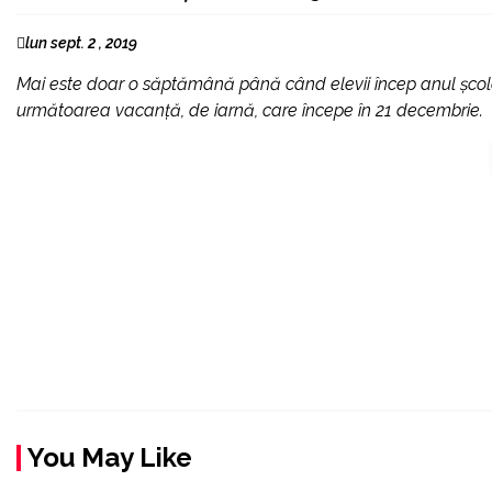
lun sept. 2 , 2019
Mai este doar o săptămână până când elevii încep anul școla
următoarea vacanță, de iarnă, care începe în 21 decembrie.
You May Like