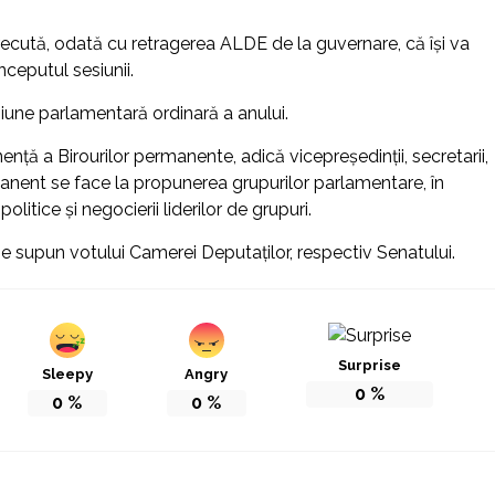
cută, odată cu retragerea ALDE de la guvernare, că îşi va
nceputul sesiunii.
siune parlamentară ordinară a anului.
ţă a Birourilor permanente, adică vicepreşedinţii, secretarii,
manent se face la propunerea grupurilor parlamentare, în
litice şi negocierii liderilor de grupuri.
se supun votului Camerei Deputaţilor, respectiv Senatului.
Surprise
Sleepy
Angry
0
%
0
%
0
%