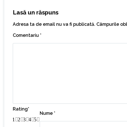
Lasă un răspuns
Adresa ta de email nu va fi publicată.
Câmpurile obl
Comentariu
*
Rating
*
Nume
*
1
2
3
4
5