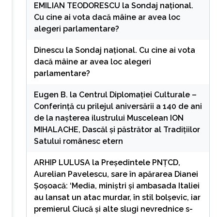
EMILIAN TEODORESCU
la
Sondaj național.
Cu cine ai vota dacă mâine ar avea loc
alegeri parlamentare?
Dinescu
la
Sondaj național. Cu cine ai vota
dacă mâine ar avea loc alegeri
parlamentare?
Eugen B.
la
Centrul Diplomației Culturale –
Conferință cu prilejul aniversării a 140 de ani
de la nașterea ilustrului Muscelean ION
MIHALACHE, Dascăl și păstrător al Tradițiilor
Satului românesc etern
ARHIP LULUSA
la
Președintele PNȚCD,
Aurelian Pavelescu, sare în apărarea Dianei
Șoșoacă: ‘Media, miniștri și ambasada Italiei
au lansat un atac murdar, în stil bolșevic, iar
premierul Ciucă și alte slugi nevrednice s-