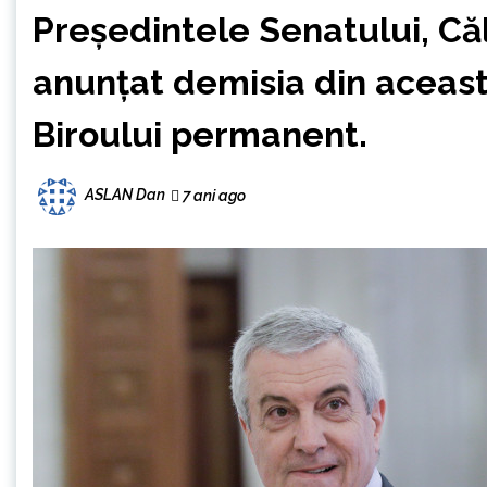
Președintele Senatului, Că
anunțat demisia din aceast
Biroului permanent.
ASLAN Dan
7 ani ago