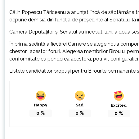
Călin Popescu Tăriceanu a anunțat, încă de săptămâna tre
depune demisia din funcţia de preşedinte al Senatului la î
Camera Deputaţilor şi Senatul au început, luni, a doua se
În prima şedinţă a fiecărei Camere se alege noua componen
chestorii acestor foruri. Alegerea membrilor Biroului per
conformitate cu ponderea acestora, potrivit configuraţiei po
Listele candidaţilor propuşi pentru Birourile permanente 
Happy
Sad
Excited
0
%
0
%
0
%