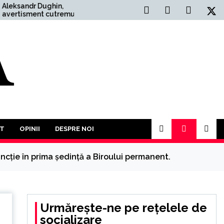
in,
Situația Politică Actuală din
tremurător:
România: O Analiză
Război
Comprehensivă
ai mult
 În acest an
rticipăm la o
 împotriva
T
OPINII
DESPRE NOI
ncție în prima şedinţă a Biroului permanent.
Urmărește-ne pe rețelele de
socializare