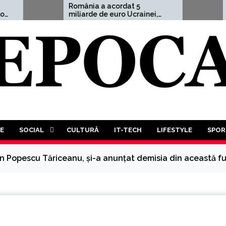
România a acordat 5
Aleksandr Dugh
miliarde de euro Ucrainei,
avertisment cu
adică 1,5% din PIB
”Un Al Treilea 
Mondial este m
decât probabil.
va trebui să pa
luptă a tuturor
tuturor”
E
SOCIAL
CULTURĂ
IT-TECH
LIFESTYLE
SPOR
in Popescu Tăriceanu, și-a anunțat demisia din această fu