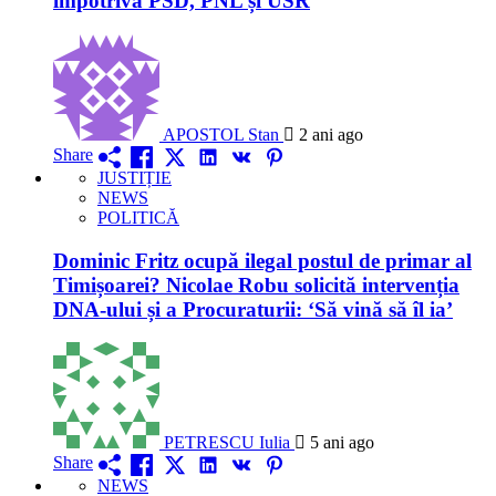
împotriva PSD, PNL și USR
APOSTOL Stan
2 ani ago
Share
JUSTIȚIE
NEWS
POLITICĂ
Dominic Fritz ocupă ilegal postul de primar al
Timișoarei? Nicolae Robu solicită intervenția
DNA-ului și a Procuraturii: ‘Să vină să îl ia’
PETRESCU Iulia
5 ani ago
Share
NEWS