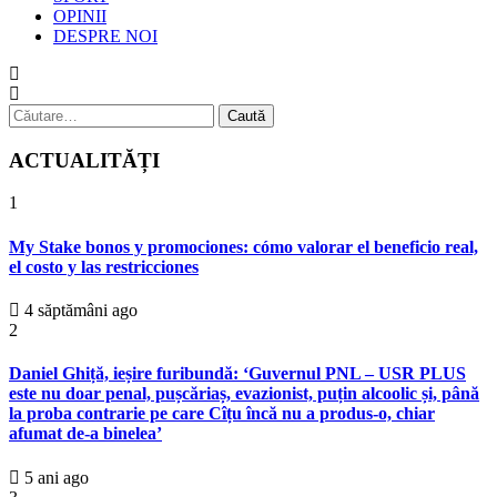
OPINII
DESPRE NOI
Caută
după:
ACTUALITĂȚI
1
My Stake bonos y promociones: cómo valorar el beneficio real,
el costo y las restricciones
4 săptămâni ago
2
Daniel Ghiță, ieșire furibundă: ‘Guvernul PNL – USR PLUS
este nu doar penal, pușcăriaș, evazionist, puțin alcoolic și, până
la proba contrarie pe care Cîțu încă nu a produs-o, chiar
afumat de-a binelea’
5 ani ago