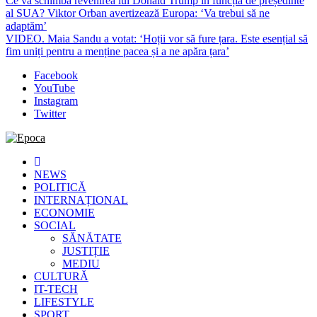
Ce va schimba revenirea lui Donald Trump în funcția de președinte
al SUA? Viktor Orban avertizează Europa: ‘Va trebui să ne
adaptăm’
VIDEO. Maia Sandu a votat: ‘Hoții vor să fure țara. Este esențial să
fim uniți pentru a menține pacea și a ne apăra țara’
Facebook
YouTube
Instagram
Twitter
Epoca
Cele mai noi știri online din România
NEWS
POLITICĂ
INTERNAȚIONAL
ECONOMIE
SOCIAL
SĂNĂTATE
JUSTIȚIE
MEDIU
CULTURĂ
IT-TECH
LIFESTYLE
SPORT