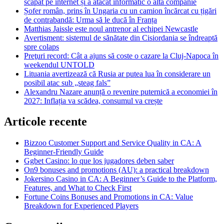
scăpat pe internet și a atacat informatic o altă companie
Șofer român, prins în Ungaria cu un camion încărcat cu țigări
de contrabandă: Urma să le ducă în Franța
Matthias Jaissle este noul antrenor al echipei Newcastle
Avertisment: sistemul de sănătate din Cisiordania se îndreaptă
spre colaps
Preţuri record: Cât a ajuns să coste o cazare la Cluj-Napoca în
weekendul UNTOLD
Lituania avertizează că Rusia ar putea lua în considerare un
posibil atac sub „steag fals”
Alexandru Nazare anunță o revenire puternică a economiei în
2027: Inflația va scădea, consumul va crește
Articole recente
Bizzoo Customer Support and Service Quality in CA: A
Beginner-Friendly Guide
Ggbet Casino: lo que los jugadores deben saber
On9 bonuses and promotions (AU): a practical breakdown
Jokersino Casino in CA: A Beginner’s Guide to the Platform,
Features, and What to Check First
Fortune Coins Bonuses and Promotions in CA: Value
Breakdown for Experienced Players