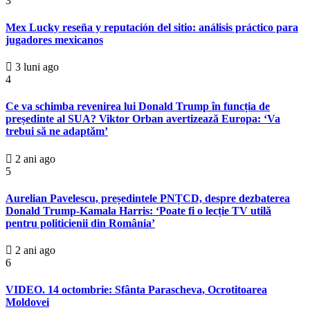
3
Mex Lucky reseña y reputación del sitio: análisis práctico para
jugadores mexicanos
3 luni ago
4
Ce va schimba revenirea lui Donald Trump în funcția de
președinte al SUA? Viktor Orban avertizează Europa: ‘Va
trebui să ne adaptăm’
2 ani ago
5
Aurelian Pavelescu, președintele PNȚCD, despre dezbaterea
Donald Trump-Kamala Harris: ‘Poate fi o lecție TV utilă
pentru politicienii din România’
2 ani ago
6
VIDEO. 14 octombrie: Sfânta Parascheva, Ocrotitoarea
Moldovei