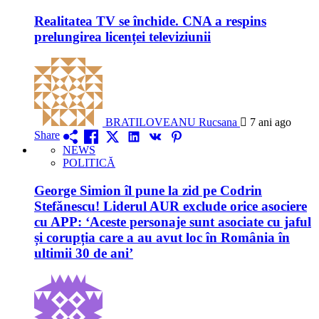
Realitatea TV se închide. CNA a respins
prelungirea licenței televiziunii
BRATILOVEANU Rucsana
7 ani ago
Share
NEWS
POLITICĂ
George Simion îl pune la zid pe Codrin
Stefănescu! Liderul AUR exclude orice asociere
cu APP: ‘Aceste personaje sunt asociate cu jaful
și corupția care a au avut loc în România în
ultimii 30 de ani’