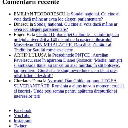
Comentarii recente
EMILIAN TEODORESCU
la
Sondaj național. Cu cine ai
vota dacă mâine ar avea loc alegeri parlamentare?
Dinescu
la
Sondaj național. Cu cine ai vota dacă mâine ar
avea loc alegeri parlamentare?
Eugen B.
la
Centrul Diplomației Culturale – Conferință cu
prilejul aniversării a 140 de ani de la nașterea ilustrului
Muscelean ION MIHALACHE, Dascăl și păstrător al
Tradițiilor Satului românesc etern
ARHIP LULUSA
la
Președintele PNȚCD, Aurelian
Pavelescu, sare în apărarea Dianei Șoșoacă: ‘Media, miniștri
și ambasada Italiei au lansat un atac murdar, în stil bolșevic,
iar premierul Ciucă și alte slugi nevrednice s-au făcut preș,
mistificând adevărul!’
Ciurdaras Dana
la
Avocatul Dan Chitic propune LEGEA
SUVERANITĂȚII: România a ajuns într-un moment crucial
al istoriei / Unde poți semna pentru apărarea drepturilor și
intereselor țării
Facebook
YouTube
Instagram
Twitter