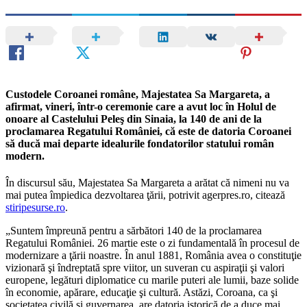
Custodele Coroanei române, Majestatea Sa Margareta, a
afirmat, vineri, într-o ceremonie care a avut loc în Holul de
onoare al Castelului Peleş din Sinaia, la 140 de ani de la
proclamarea Regatului României, că este de datoria Coroanei
să ducă mai departe idealurile fondatorilor statului român
modern.
În discursul său, Majestatea Sa Margareta a arătat că nimeni nu va
mai putea împiedica dezvoltarea ţării, potrivit agerpres.ro, citează
stiripesurse.ro
.
„Suntem împreună pentru a sărbători 140 de la proclamarea
Regatului României. 26 martie este o zi fundamentală în procesul de
modernizare a ţării noastre. În anul 1881, România avea o constituţie
vizionară şi îndreptată spre viitor, un suveran cu aspiraţii şi valori
europene, legături diplomatice cu marile puteri ale lumii, baze solide
în economie, apărare, educaţie şi cultură. Astăzi, Coroana, ca şi
societatea civilă şi guvernarea, are datoria istorică de a duce mai