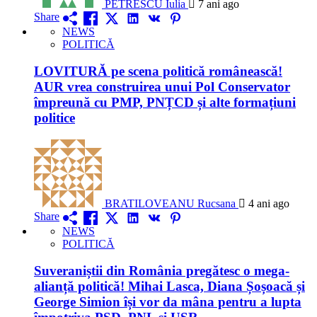
PETRESCU Iulia
7 ani ago
Share
NEWS
POLITICĂ
LOVITURĂ pe scena politică românească!
AUR vrea construirea unui Pol Conservator
împreună cu PMP, PNȚCD și alte formațiuni
politice
BRATILOVEANU Rucsana
4 ani ago
Share
NEWS
POLITICĂ
Suveraniștii din România pregătesc o mega-
alianță politică! Mihai Lasca, Diana Șoșoacă și
George Simion își vor da mâna pentru a lupta