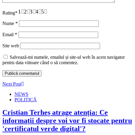
1
2
3
4
5
Rating
*
Nume
*
Email
*
Site web
Salvează-mi numele, emailul și site-ul web în acest navigator
pentru data viitoare când o să comentez.
Next Post
NEWS
POLITICĂ
Cristian Terheș atrage atenția: Ce
informații despre voi vor fi stocate pentru
'certificatul verde digital'?