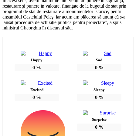
În acest sens, avem mai multe intervenţii de punere în siguranţă,
restaurare şi punere în valoare, finanţate de la bugetul de stat prin
programul de stat de restaurare a monumentelor istorice, pentru
ansamblul Castelului Peleş, iar acum am plăcerea să anunţ că s-a
lansat procedura de achiziţie publică pentru proiectare”, a spus
ministrul Gheorghiu în discursul său.
Happy
Sad
0
%
0
%
Excited
Sleepy
0
%
0
%
Surprise
0
%