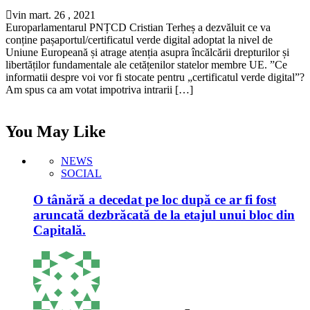
vin mart. 26 , 2021
Europarlamentarul PNȚCD Cristian Terheș a dezvăluit ce va
conține pașaportul/certificatul verde digital adoptat la nivel de
Uniune Europeană și atrage atenția asupra încălcării drepturilor și
libertăților fundamentale ale cetățenilor statelor membre UE. ”Ce
informatii despre voi vor fi stocate pentru „certificatul verde digital”?
Am spus ca am votat impotriva intrarii […]
You May Like
NEWS
SOCIAL
O tânără a decedat pe loc după ce ar fi fost
aruncată dezbrăcată de la etajul unui bloc din
Capitală.