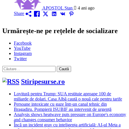
APOSTOL Stan
4 ani ago
Share
Urmărește-ne pe rețelele de socializare
Facebook
YouTube
Instagram
Twitter
Caută
după:
Stiripesurse.ro
Lovitură pentru Trump: SUA restituie aproape 100 de
miliarde de dolari. Casa Albă caută o nouă cale pentru tarife
Persoane intoxicate cu gaze într-un canal tehnic din
Bragadiru. Pompierii ISUBIF au intervenit de urgență
Analysis shows heatwave puts pressure on Europe's economy
and changes consumer behavior
Încă un incident grav cu inteligența artificială: AI-ul Meta a