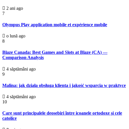
2 ani ago
7
Olympus Play application mobile et expérience mobile
o lună ago
8
Blaze Canada: Best Games and Slots at Blaze (CA) —
Comparison Analysis
4 săptămâni ago
9
Malina: jak działa obsługa klienta i jakość wsparcia w praktyce
4 săptămâni ago
10
Care sunt principalele deosebiri între icoanele ortodoxe şi cele
catolice