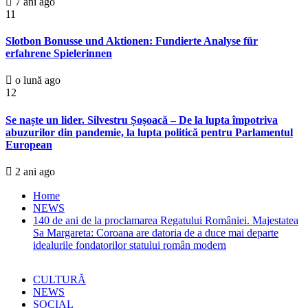
7 ani ago
11
Slotbon Bonusse und Aktionen: Fundierte Analyse für
erfahrene Spielerinnen
o lună ago
12
Se naște un lider. Silvestru Șoșoacă – De la lupta împotriva
abuzurilor din pandemie, la lupta politică pentru Parlamentul
European
2 ani ago
Home
NEWS
140 de ani de la proclamarea Regatului României. Majestatea
Sa Margareta: Coroana are datoria de a duce mai departe
idealurile fondatorilor statului român modern
CULTURĂ
NEWS
SOCIAL