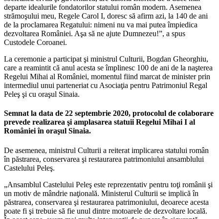
departe idealurile fondatorilor statului român modern. Asemenea
strămoşului meu, Regele Carol I, doresc să afirm azi, la 140 de ani
de la proclamarea Regatului: nimeni nu va mai putea împiedica
dezvoltarea României. Aşa să ne ajute Dumnezeu!”, a spus
Custodele Coroanei.
La ceremonie a participat şi ministrul Culturii, Bogdan Gheorghiu,
care a reamintit că anul acesta se împlinesc 100 de ani de la naşterea
Regelui Mihai al României, momentul fiind marcat de minister prin
intermediul unui parteneriat cu Asociaţia pentru Patrimoniul Regal
Peleş şi cu oraşul Sinaia.
Semnat la data de 22 septembrie 2020, protocolul de colaborare
prevede realizarea şi amplasarea statuii Regelui Mihai I al
României în oraşul Sinaia.
De asemenea, ministrul Culturii a reiterat implicarea statului român
în păstrarea, conservarea şi restaurarea patrimoniului ansamblului
Castelului Peleş.
„Ansamblul Castelului Peleş este reprezentativ pentru toţi românii şi
un motiv de mândrie naţională. Ministerul Culturii se implică în
păstrarea, conservarea şi restaurarea patrimoniului, deoarece acesta
poate fi şi trebuie să fie unul dintre motoarele de dezvoltare locală.