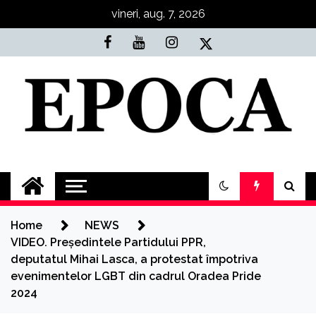
Skip
vineri, aug. 7, 2026
to
content
Epoca
Cele mai noi știri online din România
Home
NEWS
VIDEO. Președintele Partidului PPR,
deputatul Mihai Lasca, a protestat împotriva
evenimentelor LGBT din cadrul Oradea Pride
2024