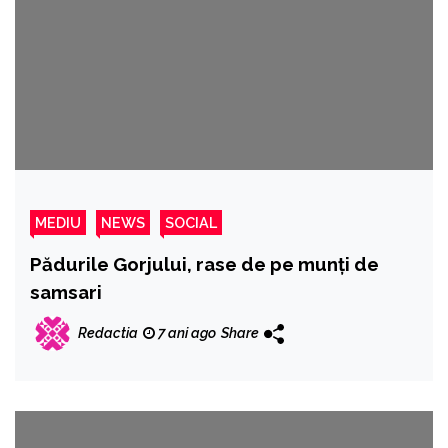
MEDIU
NEWS
SOCIAL
Pădurile Gorjului, rase de pe munți de
samsari
Redactia
7 ani ago
Share