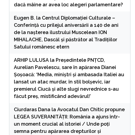
dacă mâine ar avea loc alegeri parlamentare?
Eugen B.
la
Centrul Diplomației Culturale –
Conferință cu prilejul aniversării a 140 de ani
de la nașterea ilustrului Muscelean ION
MIHALACHE, Dascăl și păstrător al Tradițiilor
Satului românesc etern
ARHIP LULUSA
la
Președintele PNȚCD,
Aurelian Pavelescu, sare în apărarea Dianei
Șoșoacă: ‘Media, miniștri și ambasada Italiei au
lansat un atac murdar, în stil bolșevic, iar
premierul Ciucă și alte slugi nevrednice s-au
făcut preș, mistificând adevărul!’
Ciurdaras Dana
la
Avocatul Dan Chitic propune
LEGEA SUVERANITĂȚII: România a ajuns într-
un moment crucial al istoriei / Unde poți
semna pentru apărarea drepturilor și