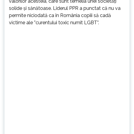
valorilor acesteia, care sunt temelia unei societăţi
solide şi sănătoase. Liderul PPR a punctat că nu va
permite niciodată ca în România copiii să cadă
victime ale ”curentului toxic numit LGBT”.