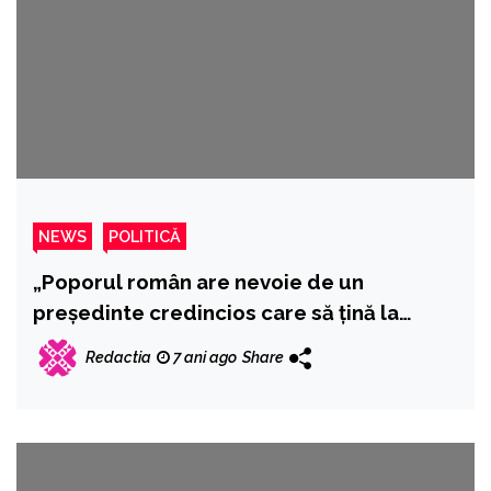
NEWS
POLITICĂ
„Poporul român are nevoie de un
președinte credincios care să țină la
istoria și la valorile neamului său”
Redactia
7 ani ago
Share