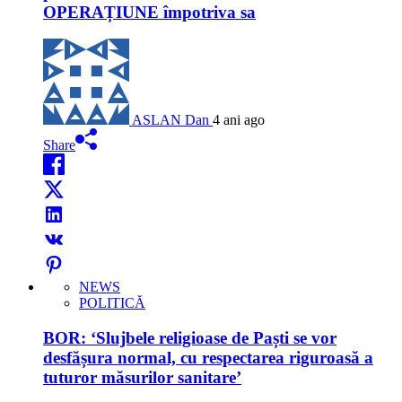
OPERAȚIUNE împotriva sa
ASLAN Dan
4 ani ago
Share
NEWS
POLITICĂ
BOR: ‘Slujbele religioase de Paști se vor
desfășura normal, cu respectarea riguroasă a
tuturor măsurilor sanitare’