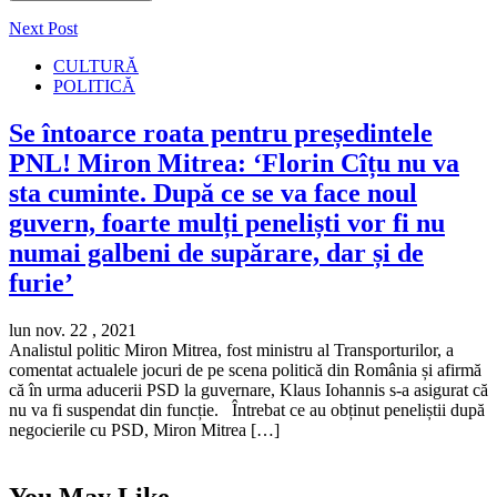
Next Post
CULTURĂ
POLITICĂ
Se întoarce roata pentru președintele
PNL! Miron Mitrea: ‘Florin Cîțu nu va
sta cuminte. După ce se va face noul
guvern, foarte mulți peneliști vor fi nu
numai galbeni de supărare, dar și de
furie’
lun nov. 22 , 2021
Analistul politic Miron Mitrea, fost ministru al Transporturilor, a
comentat actualele jocuri de pe scena politică din România și afirmă
că în urma aducerii PSD la guvernare, Klaus Iohannis s-a asigurat că
nu va fi suspendat din funcție. Întrebat ce au obținut peneliștii după
negocierile cu PSD, Miron Mitrea […]
You May Like