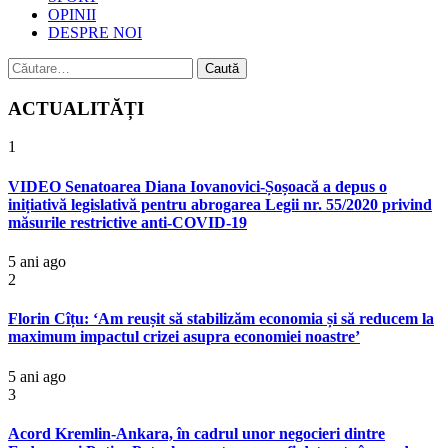
OPINII
DESPRE NOI
Caută
după:
ACTUALITĂȚI
1
VIDEO Senatoarea Diana Iovanovici-Șoșoacă a depus o
inițiativă legislativă pentru abrogarea Legii nr. 55/2020 privind
măsurile restrictive anti-COVID-19
5 ani ago
2
Florin Cîțu: ‘Am reușit să stabilizăm economia și să reducem la
maximum impactul crizei asupra economiei noastre’
5 ani ago
3
Acord Kremlin-Ankara, în cadrul unor negocieri dintre