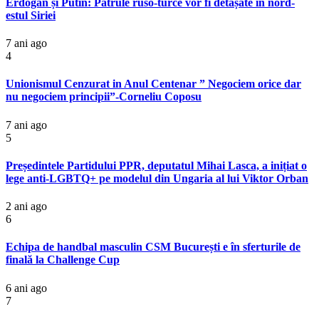
Erdogan și Putin: Patrule ruso-turce vor fi detașate în nord-
estul Siriei
7 ani ago
4
Unionismul Cenzurat in Anul Centenar ” Negociem orice dar
nu negociem principii”-Corneliu Coposu
7 ani ago
5
Președintele Partidului PPR, deputatul Mihai Lasca, a inițiat o
lege anti-LGBTQ+ pe modelul din Ungaria al lui Viktor Orban
2 ani ago
6
Echipa de handbal masculin CSM București e în sferturile de
finală la Challenge Cup
6 ani ago
7