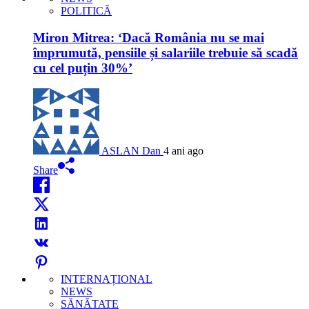
POLITICĂ
Miron Mitrea: ‘Dacă România nu se mai
împrumută, pensiile și salariile trebuie să scadă
cu cel puțin 30%’
ASLAN Dan
4 ani ago
Share
INTERNAȚIONAL
NEWS
SĂNĂTATE