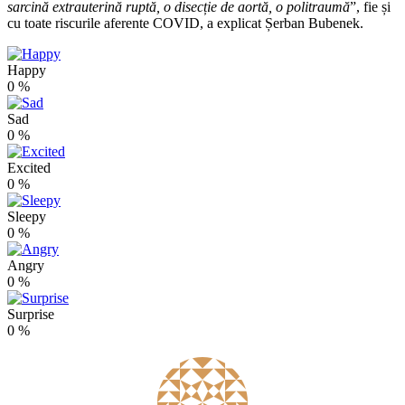
sarcină extrauterină ruptă, o disecție de aortă, o politraumă
”, fie și
cu toate riscurile aferente COVID, a explicat Șerban Bubenek.
Happy
0
%
Sad
0
%
Excited
0
%
Sleepy
0
%
Angry
0
%
Surprise
0
%