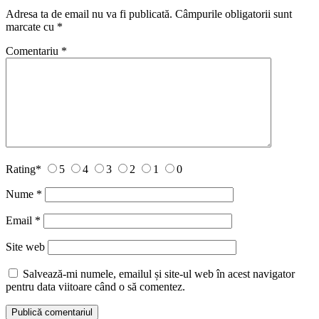
Adresa ta de email nu va fi publicată.
Câmpurile obligatorii sunt
marcate cu
*
Comentariu
*
Rating
*
5
4
3
2
1
0
Nume
*
Email
*
Site web
Salvează-mi numele, emailul și site-ul web în acest navigator
pentru data viitoare când o să comentez.