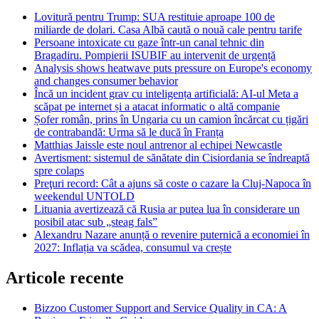
Lovitură pentru Trump: SUA restituie aproape 100 de
miliarde de dolari. Casa Albă caută o nouă cale pentru tarife
Persoane intoxicate cu gaze într-un canal tehnic din
Bragadiru. Pompierii ISUBIF au intervenit de urgență
Analysis shows heatwave puts pressure on Europe's economy
and changes consumer behavior
Încă un incident grav cu inteligența artificială: AI-ul Meta a
scăpat pe internet și a atacat informatic o altă companie
Șofer român, prins în Ungaria cu un camion încărcat cu țigări
de contrabandă: Urma să le ducă în Franța
Matthias Jaissle este noul antrenor al echipei Newcastle
Avertisment: sistemul de sănătate din Cisiordania se îndreaptă
spre colaps
Preţuri record: Cât a ajuns să coste o cazare la Cluj-Napoca în
weekendul UNTOLD
Lituania avertizează că Rusia ar putea lua în considerare un
posibil atac sub „steag fals”
Alexandru Nazare anunță o revenire puternică a economiei în
2027: Inflația va scădea, consumul va crește
Articole recente
Bizzoo Customer Support and Service Quality in CA: A