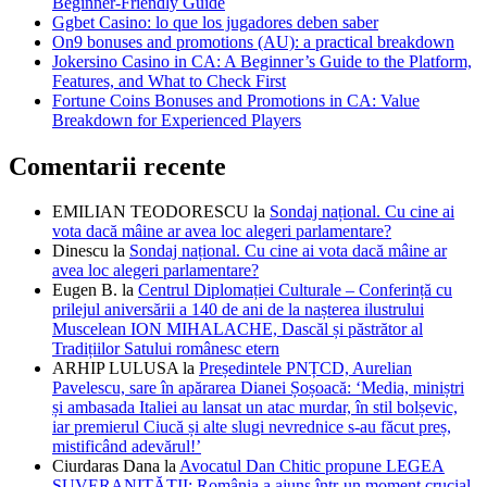
Beginner-Friendly Guide
Ggbet Casino: lo que los jugadores deben saber
On9 bonuses and promotions (AU): a practical breakdown
Jokersino Casino in CA: A Beginner’s Guide to the Platform,
Features, and What to Check First
Fortune Coins Bonuses and Promotions in CA: Value
Breakdown for Experienced Players
Comentarii recente
EMILIAN TEODORESCU
la
Sondaj național. Cu cine ai
vota dacă mâine ar avea loc alegeri parlamentare?
Dinescu
la
Sondaj național. Cu cine ai vota dacă mâine ar
avea loc alegeri parlamentare?
Eugen B.
la
Centrul Diplomației Culturale – Conferință cu
prilejul aniversării a 140 de ani de la nașterea ilustrului
Muscelean ION MIHALACHE, Dascăl și păstrător al
Tradițiilor Satului românesc etern
ARHIP LULUSA
la
Președintele PNȚCD, Aurelian
Pavelescu, sare în apărarea Dianei Șoșoacă: ‘Media, miniștri
și ambasada Italiei au lansat un atac murdar, în stil bolșevic,
iar premierul Ciucă și alte slugi nevrednice s-au făcut preș,
mistificând adevărul!’
Ciurdaras Dana
la
Avocatul Dan Chitic propune LEGEA
SUVERANITĂȚII: România a ajuns într-un moment crucial