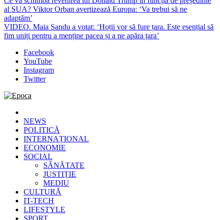
Ce va schimba revenirea lui Donald Trump în funcția de președinte
al SUA? Viktor Orban avertizează Europa: ‘Va trebui să ne
adaptăm’
VIDEO. Maia Sandu a votat: ‘Hoții vor să fure țara. Este esențial să
fim uniți pentru a menține pacea și a ne apăra țara’
Facebook
YouTube
Instagram
Twitter
Epoca
Cele mai noi știri online din România
NEWS
POLITICĂ
INTERNAȚIONAL
ECONOMIE
SOCIAL
SĂNĂTATE
JUSTIȚIE
MEDIU
CULTURĂ
IT-TECH
LIFESTYLE
SPORT