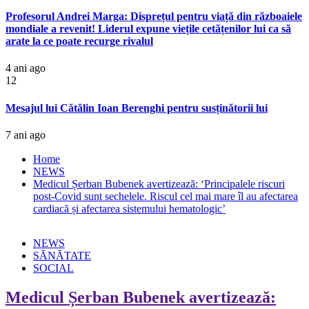
Profesorul Andrei Marga: Disprețul pentru viață din războaiele
mondiale a revenit! Liderul expune viețile cetățenilor lui ca să
arate la ce poate recurge rivalul
4 ani ago
12
Mesajul lui Cătălin Ioan Berenghi pentru susținătorii lui
7 ani ago
Home
NEWS
Medicul Șerban Bubenek avertizează: ‘Principalele riscuri
post-Covid sunt sechelele. Riscul cel mai mare îl au afectarea
cardiacă și afectarea sistemului hematologic’
NEWS
SĂNĂTATE
SOCIAL
Medicul Șerban Bubenek avertizează: