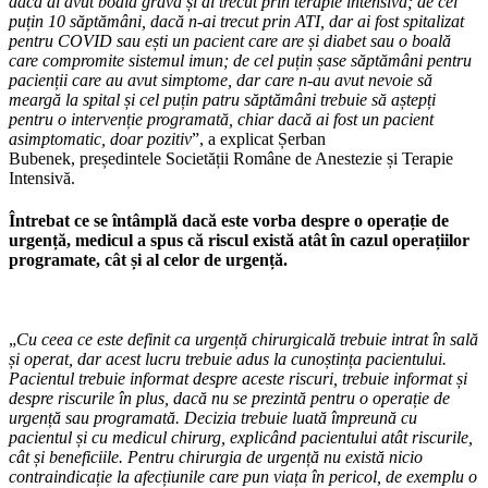
dacă ai avut boală gravă și ai trecut prin terapie intensivă; de cel
puțin 10 săptămâni, dacă n-ai trecut prin ATI, dar ai fost spitalizat
pentru COVID sau ești un pacient care are și diabet sau o boală
care compromite sistemul imun; de cel puțin șase săptămâni pentru
pacienții care au avut simptome, dar care n-au avut nevoie să
meargă la spital și cel puțin patru săptămâni trebuie să aștepți
pentru o intervenție programată, chiar dacă ai fost un pacient
asimptomatic, doar pozitiv
”, a explicat Șerban
Bubenek,
președintele Societății Române de Anestezie și Terapie
Intensivă.
Întrebat ce se întâmplă dacă este vorba despre o operație de
urgență, medicul a spus că riscul există atât în cazul operațiilor
programate, cât și al celor de urgență.
„
Cu ceea ce este definit ca urgență chirurgicală trebuie intrat în sală
și operat, dar acest lucru trebuie adus la cunoștința pacientului.
Pacientul trebuie informat despre aceste riscuri, trebuie informat și
despre riscurile în plus, dacă nu se prezintă pentru o operație de
urgență sau programată. Decizia trebuie luată împreună cu
pacientul și cu medicul chirurg, explicând pacientului atât riscurile,
cât și beneficiile. Pentru chirurgia de urgență nu există nicio
contraindicație la afecțiunile care pun viața în pericol, de exemplu o