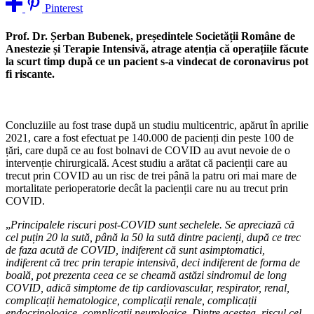
Pinterest
Prof. Dr. Șerban Bubenek, președintele Societății Române de
Anestezie și Terapie Intensivă, atrage atenția că o
perațiile făcute
la scurt timp după ce un pacient s-a vindecat de coronavirus pot
fi riscante.
Concluziile au fost trase după un studiu multicentric, apărut în aprilie
2021, care a fost efectuat pe 140.000 de pacienți din peste 100 de
țări, care după ce au fost bolnavi de COVID au avut nevoie de o
intervenție chirurgicală. Acest studiu a arătat că pacienții care au
trecut prin COVID au un risc de trei până la patru ori mai mare de
mortalitate perioperatorie decât la pacienții care nu au trecut prin
COVID.
„
Principalele riscuri post-COVID sunt sechelele. Se apreciază că
cel puțin 20 la sută, până la 50 la sută dintre pacienți, după ce trec
de faza acută de COVID, indiferent că sunt asimptomatici,
indiferent că trec prin terapie intensivă, deci indiferent de forma de
boală, pot prezenta ceea ce se cheamă astăzi sindromul de long
COVID, adică simptome de tip cardiovascular, respirator, renal,
complicații hematologice, complicații renale, complicații
endocrinologice, complicații neurologice. Dintre acestea, riscul cel