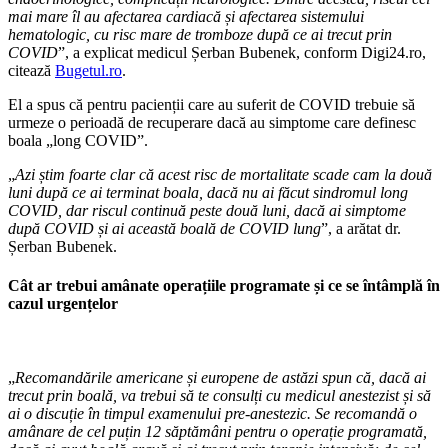
mai mare îl au afectarea cardiacă și afectarea sistemului
hematologic, cu risc mare de tromboze după ce ai trecut prin
COVID
”, a explicat medicul
Șerban Bubenek, conform Digi24.ro,
citează
Bugetul.ro
.
El a spus că pentru pacienții care au suferit de COVID trebuie să
urmeze o perioadă de recuperare dacă au simptome care definesc
boala „long COVID”.
„
Azi știm foarte clar că acest risc de mortalitate scade cam la două
luni după ce ai terminat boala, dacă nu ai făcut sindromul long
COVID, dar riscul continuă peste două luni, dacă ai simptome
după COVID și ai această boală de COVID lung
”, a arătat dr.
Șerban Bubenek.
Cât ar trebui amânate operațiile programate și ce se întâmplă în
cazul urgențelor
„
Recomandările americane și europene de astăzi spun că, dacă ai
trecut prin boală, va trebui să te consulți cu medicul anestezist și să
ai o discuție în timpul examenului pre-anestezic. Se recomandă o
amânare de cel puțin 12 săptămâni pentru o operație programată,