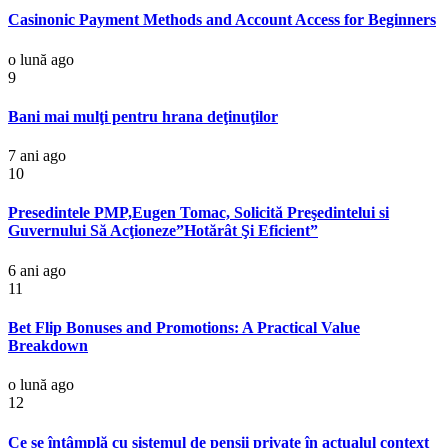
Casinonic Payment Methods and Account Access for Beginners
o lună ago
9
Bani mai mulţi pentru hrana deţinuţilor
7 ani ago
10
Presedintele PMP,Eugen Tomac, Solicită Preşedintelui si
Guvernului Să Acţioneze”Hotărât Şi Eficient”
6 ani ago
11
Bet Flip Bonuses and Promotions: A Practical Value
Breakdown
o lună ago
12
Ce se întâmplă cu sistemul de pensii private în actualul context