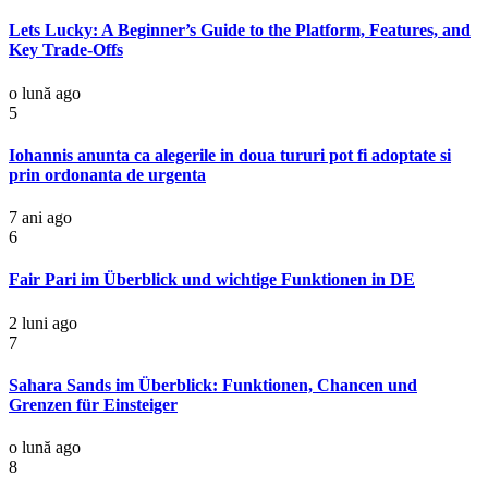
Lets Lucky: A Beginner’s Guide to the Platform, Features, and
Key Trade-Offs
o lună ago
5
Iohannis anunta ca alegerile in doua tururi pot fi adoptate si
prin ordonanta de urgenta
7 ani ago
6
Fair Pari im Überblick und wichtige Funktionen in DE
2 luni ago
7
Sahara Sands im Überblick: Funktionen, Chancen und
Grenzen für Einsteiger
o lună ago
8