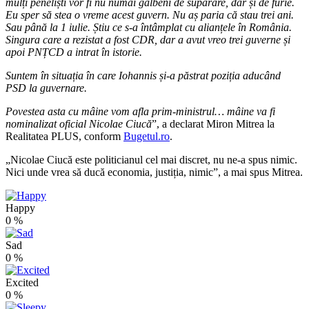
mulți peneliști vor fi nu numai galbeni de supărare, dar și de furie.
Eu sper să stea o vreme acest guvern. Nu aș paria că stau trei ani.
Sau până la 1 iulie. Știu ce s-a întâmplat cu alianțele în România.
Singura care a rezistat a fost CDR, dar a avut vreo trei guverne și
apoi PNȚCD a intrat în istorie.
Suntem în situația în care Iohannis și-a păstrat poziția aducând
PSD la guvernare.
Povestea asta cu mâine vom afla prim-ministrul… mâine va fi
nominalizat oficial Nicolae Ciucă
”, a declarat Miron Mitrea la
Realitatea PLUS, conform
Bugetul.ro
.
„Nicolae Ciucă este politicianul cel mai discret, nu ne-a spus nimic.
Nici unde vrea să ducă economia, justiția, nimic”, a mai spus Mitrea.
Happy
0
%
Sad
0
%
Excited
0
%