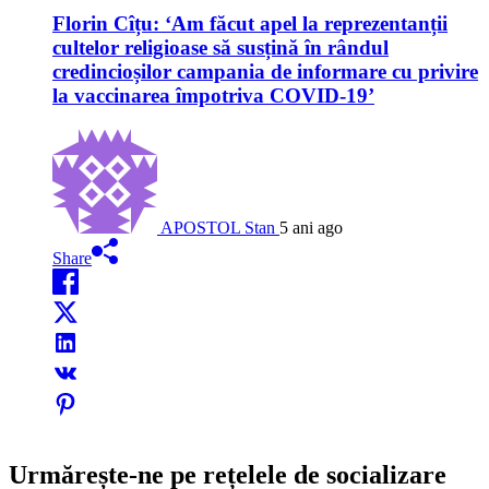
Florin Cîțu: ‘Am făcut apel la reprezentanții
cultelor religioase să susțină în rândul
credincioșilor campania de informare cu privire
la vaccinarea împotriva COVID-19’
APOSTOL Stan
5 ani ago
Share
Urmărește-ne pe rețelele de socializare