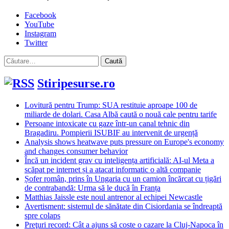
Facebook
YouTube
Instagram
Twitter
Caută
după:
Stiripesurse.ro
Lovitură pentru Trump: SUA restituie aproape 100 de
miliarde de dolari. Casa Albă caută o nouă cale pentru tarife
Persoane intoxicate cu gaze într-un canal tehnic din
Bragadiru. Pompierii ISUBIF au intervenit de urgență
Analysis shows heatwave puts pressure on Europe's economy
and changes consumer behavior
Încă un incident grav cu inteligența artificială: AI-ul Meta a
scăpat pe internet și a atacat informatic o altă companie
Șofer român, prins în Ungaria cu un camion încărcat cu țigări
de contrabandă: Urma să le ducă în Franța
Matthias Jaissle este noul antrenor al echipei Newcastle
Avertisment: sistemul de sănătate din Cisiordania se îndreaptă
spre colaps
Preţuri record: Cât a ajuns să coste o cazare la Cluj-Napoca în