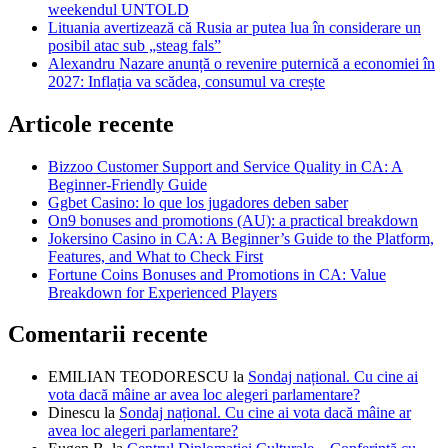
weekendul UNTOLD
Lituania avertizează că Rusia ar putea lua în considerare un
posibil atac sub „steag fals”
Alexandru Nazare anunță o revenire puternică a economiei în
2027: Inflația va scădea, consumul va crește
Articole recente
Bizzoo Customer Support and Service Quality in CA: A
Beginner-Friendly Guide
Ggbet Casino: lo que los jugadores deben saber
On9 bonuses and promotions (AU): a practical breakdown
Jokersino Casino in CA: A Beginner’s Guide to the Platform,
Features, and What to Check First
Fortune Coins Bonuses and Promotions in CA: Value
Breakdown for Experienced Players
Comentarii recente
EMILIAN TEODORESCU
la
Sondaj național. Cu cine ai
vota dacă mâine ar avea loc alegeri parlamentare?
Dinescu
la
Sondaj național. Cu cine ai vota dacă mâine ar
avea loc alegeri parlamentare?