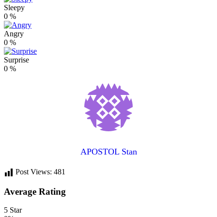
Sleepy
0
%
Angry
0
%
Surprise
0
%
APOSTOL Stan
Post Views:
481
Average Rating
5 Star