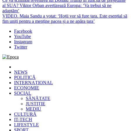
Ce va schimba revenirea lui Donald Trump în funcția de președinte
al SUA? Viktor Orban avertizează Europa: ‘Va trebui să ne
adaptăm’
VIDEO. Maia Sandu a votat: ‘Hoții vor să fure țara. Este esențial să
fim uniți pentru a menține pacea și a ne apăra țara’
Facebook
YouTube
Instagram
Twitter
Epoca
Cele mai noi știri online din România
NEWS
POLITICĂ
INTERNAȚIONAL
ECONOMIE
SOCIAL
SĂNĂTATE
JUSTIȚIE
MEDIU
CULTURĂ
IT-TECH
LIFESTYLE
SPORT