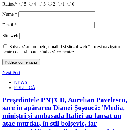
Rating
*
5
4
3
2
1
0
Nume
*
Email
*
Site web
Salvează-mi numele, emailul și site-ul web în acest navigator
pentru data viitoare când o să comentez.
Next Post
NEWS
POLITICĂ
Președintele PNȚCD, Aurelian Pavelescu,
sare în apărarea Dianei Șoșoacă: 'Media,
miniștri și ambasada Italiei au lansat un
atac murdar, în stil bolșevic, iar