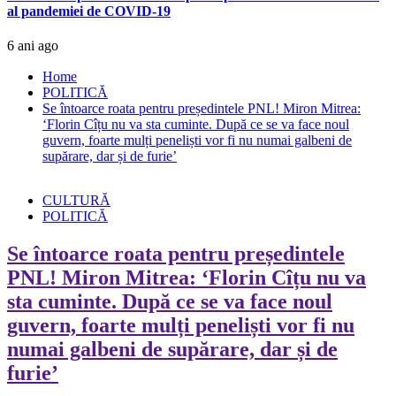
al pandemiei de COVID-19
6 ani ago
Home
POLITICĂ
Se întoarce roata pentru președintele PNL! Miron Mitrea:
‘Florin Cîțu nu va sta cuminte. După ce se va face noul
guvern, foarte mulți peneliști vor fi nu numai galbeni de
supărare, dar și de furie’
CULTURĂ
POLITICĂ
Se întoarce roata pentru președintele
PNL! Miron Mitrea: ‘Florin Cîțu nu va
sta cuminte. După ce se va face noul
guvern, foarte mulți peneliști vor fi nu
numai galbeni de supărare, dar și de
furie’