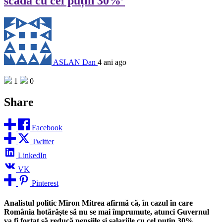
scadă cu cel puțin 30%’
ASLAN Dan
4 ani ago
1
0
Share
Facebook
Twitter
LinkedIn
VK
Pinterest
Analistul politic Miron Mitrea afirmă că, în cazul în care
România hotărăște să nu se mai împrumute, atunci Guvernul
va fi forțat să reducă pensiile și salariile cu cel puțin 30%.