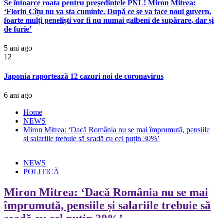
Se întoarce roata pentru președintele PNL! Miron Mitrea:
‘Florin Cîțu nu va sta cuminte. După ce se va face noul guvern,
foarte mulți peneliști vor fi nu numai galbeni de supărare, dar și
de furie’
5 ani ago
12
Japonia raportează 12 cazuri noi de coronavirus
6 ani ago
Home
NEWS
Miron Mitrea: ‘Dacă România nu se mai împrumută, pensiile
și salariile trebuie să scadă cu cel puțin 30%’
NEWS
POLITICĂ
Miron Mitrea: ‘Dacă România nu se mai
împrumută, pensiile și salariile trebuie să