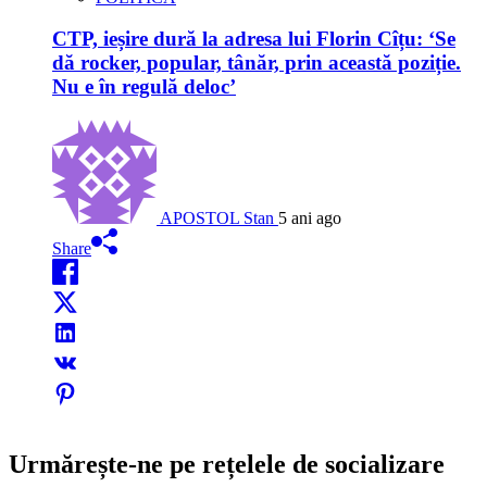
CTP, ieșire dură la adresa lui Florin Cîțu: ‘Se
dă rocker, popular, tânăr, prin această poziție.
Nu e în regulă deloc’
APOSTOL Stan
5 ani ago
Share
Urmărește-ne pe rețelele de socializare