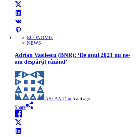
ECONOMIE
NEWS
Adrian Vasilescu (BNR): ‘De anul 2021 nu ne-
am despărțit râzând’
ASLAN Dan
5 ani ago
Share