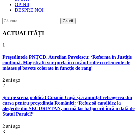
OPINII
DESPRE NOI
Caută
după:
ACTUALITĂȚI
1
Președintele PNȚCD, Aurelian Pavelescu: ‘Reforma în Justiție
continuă. Magistrații vor purta în curând robe cu elemente de
mătase și bavete colorate în funcție de rang’
2 ani ago
2
Șoc pe scena politică! Cozmin Gușă și-a anunțat retragerea din
cursa pentru președinția României: ‘Refuz să candidez la
alegerile din SECURISTAN, nu mă las batjocorit încă o dată de
Statul Paralel!’
2 ani ago
3