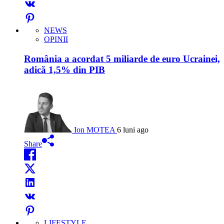
NEWS
OPINII
România a acordat 5 miliarde de euro Ucrainei,
adică 1,5% din PIB
Ion MOTEA
6 luni ago
Share
LIFESTYLE