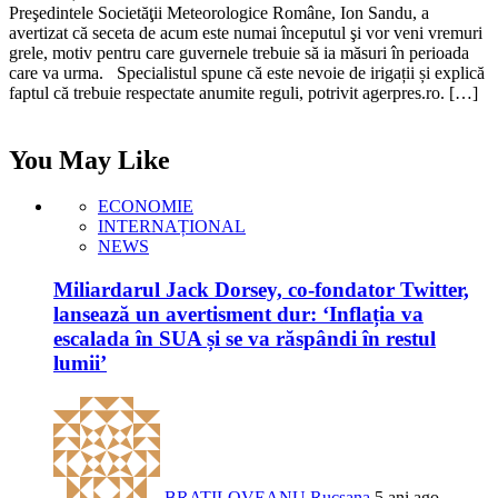
Preşedintele Societăţii Meteorologice Române, Ion Sandu, a
avertizat că seceta de acum este numai începutul şi vor veni vremuri
grele, motiv pentru care guvernele trebuie să ia măsuri în perioada
care va urma. Specialistul spune că este nevoie de irigații și explică
faptul că trebuie respectate anumite reguli, potrivit agerpres.ro. […]
You May Like
ECONOMIE
INTERNAȚIONAL
NEWS
Miliardarul Jack Dorsey, co-fondator Twitter,
lansează un avertisment dur: ‘Inflația va
escalada în SUA și se va răspândi în restul
lumii’
BRATILOVEANU Rucsana
5 ani ago