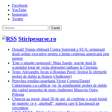
Facebook
YouTube
Instagram
Twitter
Caută
după:
Stiripesurse.ro
Donald Trump sfidează Curtea Supremă a SUA: semnează
două ordine executive pentru a limita cetățenia americană prin
naștere
'Este o situație rușinoasă': Maia Sandu, reacție dură în
scandalul legat de vizita delegației talibane la Chișinău
Tenis: Alexandru Jecan şi Bogdan Pavel, învinşi în sferturile
probei de dublu la Hagen (challenger)
Perechea româno-israeliană Victor Cornea/Daniel
Cukiermann s-a calificat, joi, în semifinalele probei de dublu
din cadrul turneului de tenis challenger Mazovia Open,
Polonia
Chinezii au reușit, după 50 de ani, să confirme o nouă formă
de materie: ce e „glueball”, materia care îi fascinează pe
cercetători