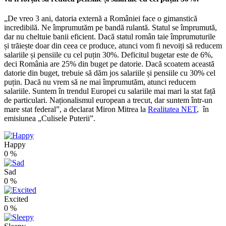
„De vreo 3 ani, datoria externă a României face o gimanstică
incredibilă. Ne împrumutăm pe bandă rulantă. Statul se împrumută,
dar nu cheltuie banii eficient. Dacă statul român taie împrumuturile
și trăiește doar din ceea ce produce, atunci vom fi nevoiți să reducem
salariile și pensiile cu cel puțin 30%. Deficitul bugetar este de 6%,
deci România are 25% din buget pe datorie. Dacă scoatem această
datorie din buget, trebuie să dăm jos salariile și pensiile cu 30% cel
puțin. Dacă nu vrem să ne mai împrumutăm, atunci reducem
salariile. Suntem în trendul Europei cu salariile mai mari la stat față
de particulari. Naționalismul european a trecut, dar suntem într-un
mare stat federal”, a declarat Miron Mitrea la
Realitatea NET
, în
emisiunea „Culisele Puterii”.
Happy
0
%
Sad
0
%
Excited
0
%