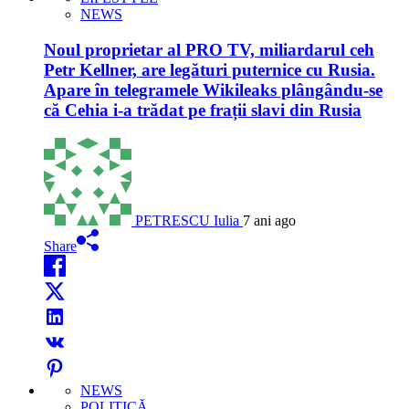
NEWS
Noul proprietar al PRO TV, miliardarul ceh
Petr Kellner, are legături puternice cu Rusia.
Apare în telegramele Wikileaks plângându-se
că Cehia i-a trădat pe frații slavi din Rusia
PETRESCU Iulia
7 ani ago
Share
NEWS
POLITICĂ