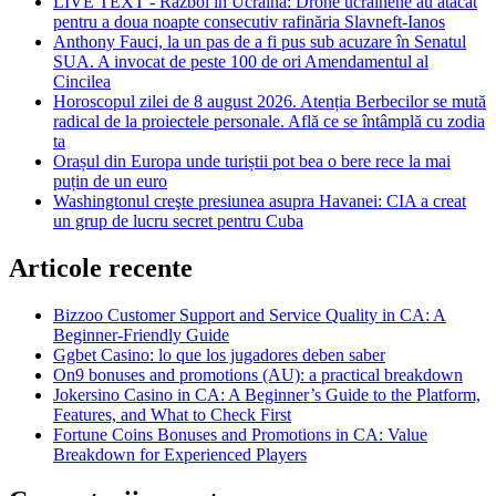
LIVE TEXT - Război în Ucraina: Drone ucrainene au atacat
pentru a doua noapte consecutiv rafinăria Slavneft-Ianos
Anthony Fauci, la un pas de a fi pus sub acuzare în Senatul
SUA. A invocat de peste 100 de ori Amendamentul al
Cincilea
Horoscopul zilei de 8 august 2026. Atenția Berbecilor se mută
radical de la proiectele personale. Află ce se întâmplă cu zodia
ta
Orașul din Europa unde turiștii pot bea o bere rece la mai
puțin de un euro
Washingtonul creşte presiunea asupra Havanei: CIA a creat
un grup de lucru secret pentru Cuba
Articole recente
Bizzoo Customer Support and Service Quality in CA: A
Beginner-Friendly Guide
Ggbet Casino: lo que los jugadores deben saber
On9 bonuses and promotions (AU): a practical breakdown
Jokersino Casino in CA: A Beginner’s Guide to the Platform,
Features, and What to Check First
Fortune Coins Bonuses and Promotions in CA: Value
Breakdown for Experienced Players