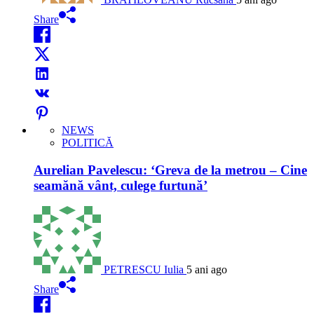
Share
NEWS
POLITICĂ
Aurelian Pavelescu: ‘Greva de la metrou – Cine
seamănă vânt, culege furtună’
PETRESCU Iulia
5 ani ago
Share