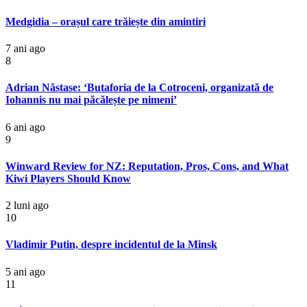
Medgidia – orașul care trăiește din amintiri
7 ani ago
8
Adrian Năstase: ‘Butaforia de la Cotroceni, organizată de
Iohannis nu mai păcălește pe nimeni’
6 ani ago
9
Winward Review for NZ: Reputation, Pros, Cons, and What
Kiwi Players Should Know
2 luni ago
10
Vladimir Putin, despre incidentul de la Minsk
5 ani ago
11