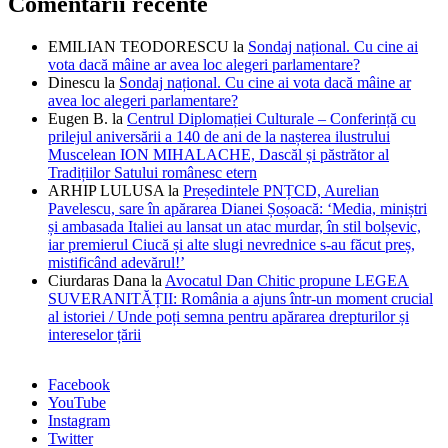
Comentarii recente
EMILIAN TEODORESCU
la
Sondaj național. Cu cine ai
vota dacă mâine ar avea loc alegeri parlamentare?
Dinescu
la
Sondaj național. Cu cine ai vota dacă mâine ar
avea loc alegeri parlamentare?
Eugen B.
la
Centrul Diplomației Culturale – Conferință cu
prilejul aniversării a 140 de ani de la nașterea ilustrului
Muscelean ION MIHALACHE, Dascăl și păstrător al
Tradițiilor Satului românesc etern
ARHIP LULUSA
la
Președintele PNȚCD, Aurelian
Pavelescu, sare în apărarea Dianei Șoșoacă: ‘Media, miniștri
și ambasada Italiei au lansat un atac murdar, în stil bolșevic,
iar premierul Ciucă și alte slugi nevrednice s-au făcut preș,
mistificând adevărul!’
Ciurdaras Dana
la
Avocatul Dan Chitic propune LEGEA
SUVERANITĂȚII: România a ajuns într-un moment crucial
al istoriei / Unde poți semna pentru apărarea drepturilor și
intereselor țării
Facebook
YouTube
Instagram
Twitter