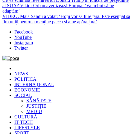
Ce va schimba revenirea lui Donald Trump în funcția de președinte
al SUA? Viktor Orban avertizează Europa: ‘Va trebui să ne
adaptăm’
VIDEO. Maia Sandu a votat: ‘Hoții vor să fure țara. Este esențial să
fim uniți pentru a menține pacea și a ne apăra țara’
Facebook
YouTube
Instagram
Twitter
Epoca
Cele mai noi știri online din România
NEWS
POLITICĂ
INTERNAȚIONAL
ECONOMIE
SOCIAL
SĂNĂTATE
JUSTIȚIE
MEDIU
CULTURĂ
IT-TECH
LIFESTYLE
SPORT