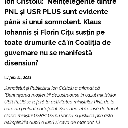
Ion Cristoiu: ‘Neînțelegerile dintre
PNL și USR PLUS sunt evidente
până și unui somnolent. Klaus
Iohannis și Florin Cîțu susțin pe
toate drumurile că în Coaliția de
guvernare nu se manifestă
disensiuni’
J feb. 11 , 2021
Jurnalistul și Publicistul Ion Cristoiu a afirmat că
”Denunțarea moștenirii dezastruoase în cazul miniștrilor
USR PLUS se referă la activitatea miniștrilor PNL de la
care au preluat portofoliul. Spre deosebire însă de trucul
clasic, miniștrii USRPLUS nu vor să-și justifice prin asta
neîmplinirile după o lună și ceva de mandat. […]