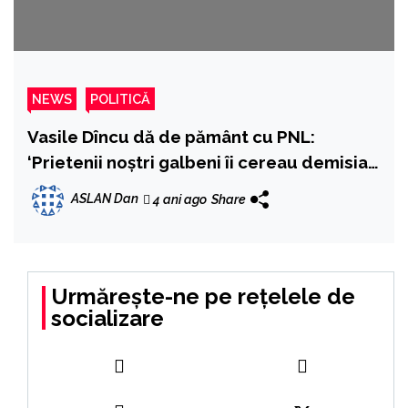
NEWS
POLITICĂ
Vasile Dîncu dă de pământ cu PNL:
‘Prietenii noștri galbeni îi cereau demisia
lui Marius Budăi, pentru că vrea să
ASLAN Dan
4 ani ago
Share
creștem pensiile ca după aceea să vină
Zeus și să spună 15%’
Urmărește-ne pe rețelele de
socializare