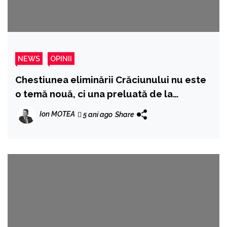
NEWS
OPINII
Chestiunea eliminării Crăciunului nu este
o temă nouă, ci una preluată de la
comuniști
Ion MOTEA
5 ani ago
Share