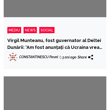
MEDIU
NEWS
SOCIAL
Virgil Munteanu, fost guvernator al Deltei
Dunării: ‘Am fost anunțați că Ucraina vrea
să adâncească și mai mult Canalul
CONSTANTINESCU Pavel
3 ani ago
Share
Bâstroe. Autoritățile române nu
condamnă încălcarea tratatului’