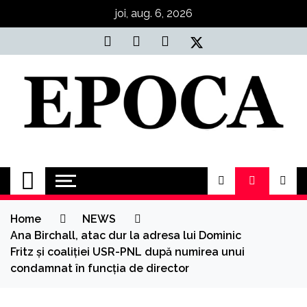
Skip
joi, aug. 6, 2026
to
content
Epoca
Cele mai noi știri online din România
Home
NEWS
Ana Birchall, atac dur la adresa lui Dominic
Fritz și coaliției USR-PNL după numirea unui
condamnat în funcția de director