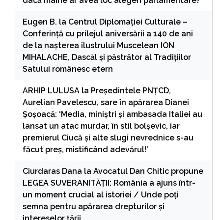
dacă mâine ar avea loc alegeri parlamentare?
Eugen B.
la
Centrul Diplomației Culturale –
Conferință cu prilejul aniversării a 140 de ani
de la nașterea ilustrului Muscelean ION
MIHALACHE, Dascăl și păstrător al Tradițiilor
Satului românesc etern
ARHIP LULUSA
la
Președintele PNȚCD,
Aurelian Pavelescu, sare în apărarea Dianei
Șoșoacă: ‘Media, miniștri și ambasada Italiei au
lansat un atac murdar, în stil bolșevic, iar
premierul Ciucă și alte slugi nevrednice s-au
făcut preș, mistificând adevărul!’
Ciurdaras Dana
la
Avocatul Dan Chitic propune
LEGEA SUVERANITĂȚII: România a ajuns într-
un moment crucial al istoriei / Unde poți
semna pentru apărarea drepturilor și
intereselor țării