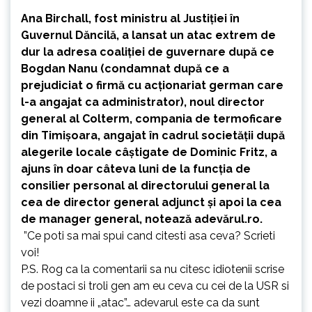
Ana Birchall, fost ministru al Justiției în
Guvernul Dăncilă, a lansat un atac extrem de
dur la adresa coaliției de guvernare după ce
Bogdan Nanu (condamnat după ce a
prejudiciat o firmă cu acționariat german care
l-a angajat ca administrator), noul director
general al Colterm, compania de termoficare
din Timișoara, angajat în cadrul societății după
alegerile locale câștigate de Dominic Fritz, a
ajuns în doar câteva luni de la funcția de
consilier personal al directorului general la
cea de director general adjunct și apoi la cea
de manager general, notează
adevărul.ro
.
”Ce poti sa mai spui cand citesti asa ceva? Scrieti
voi!
P.S. Rog ca la comentarii sa nu citesc idiotenii scrise
de postaci si troli gen am eu ceva cu cei de la USR si
vezi doamne ii „atac”… adevarul este ca da sunt