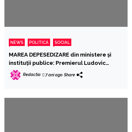
NEWS
POLITICĂ
SOCIAL
MAREA DEPESEDIZARE din ministere și
instituții publice: Premierul Ludovic
Orban a eliberat din funcție 38 de
Redactia
7 ani ago
Share
secretari de stat.