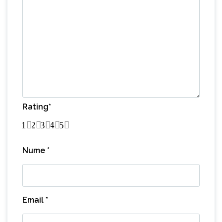
Rating
*
1
2
3
4
5
Nume
*
Email
*