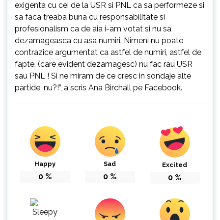
exigenta cu cei de la USR si PNL ca sa performeze si
sa faca treaba buna cu responsabilitate si
profesionalism ca de aia i-am votat si nu sa
dezamageasca cu asa numiri. Nimeni nu poate
contrazice argumentat ca astfel de numiri, astfel de
fapte, (care evident dezamagesc) nu fac rau USR
sau PNL ! Si ne miram de ce cresc in sondaje alte
partide, nu?!”, a scris Ana Birchall pe
Facebook
.
Happy
Sad
Excited
0
%
0
%
0
%