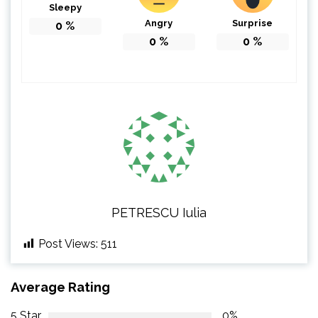
Sleepy
Angry
Surprise
0
%
0
%
0
%
PETRESCU Iulia
Post Views:
511
Average Rating
5 Star
0%