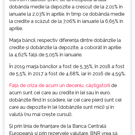
dobânda medie la depozite a crescut de la 2,01% în
ianuarie la 2,03% în aprilie, în timp ce dobânda medie
la credite a scăzut de la 7,06% în ianuarie la 6,65% în
aprilie.
Marja băncii, respectiv diferenţa dintre dobânzile la
credite şi dobânzile la depozite, a coborât în aprilie
la 4,62% faţă de 5,05% în ianuarie.
În 2019 marja băncilor a fost de 5,35%, în 2018 a fost
de 5,5%, în 2017 a fost de 4,68%, iar în 2016 de 4,59%.
Faţă de criza de acum un deceniu, câştigătorii
de
acum sunt cei care au credite în lei sau în euro,
dobânzile fiind în scădere, iar cei care pierd sunt cei
care au depozite în lei (dobânzile sunt mici) şi în
valută (nu mai creşte cursul).
Şi prin linia de finanţare de la Banca Centrală
Europeană şi prin rezervele valutare, BNR vrea să