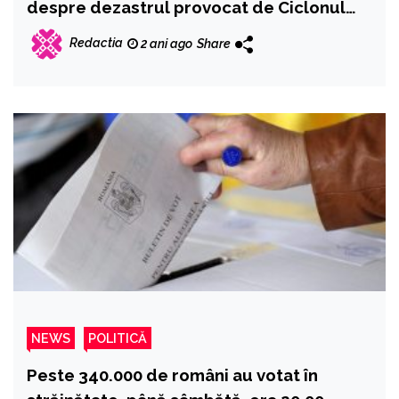
despre dezastrul provocat de Ciclonul
Boris: ‘Inundațiile din România sau cum
Redactia
2 ani ago
Share
pierde mereu betonul lupta cu râul’
NEWS
POLITICĂ
Peste 340.000 de români au votat în