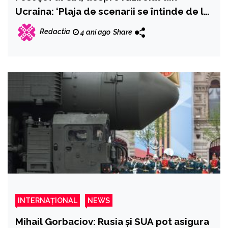
Ucraina: ‘Plaja de scenarii se întinde de la
o împotmolire lungă, sângeroasă și de
Redactia
4 ani ago
Share
coșmar, până când unul sau celălalt
câștigă sau îl face pe dușman să se
retragă’
INTERNAȚIONAL
NEWS
Mihail Gorbaciov: Rusia și SUA pot asigura