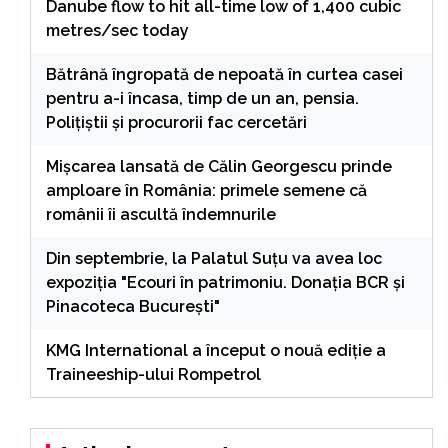
Danube flow to hit all-time low of 1,400 cubic
metres/sec today
Bătrână îngropată de nepoată în curtea casei
pentru a-i încasa, timp de un an, pensia.
Polițiștii și procurorii fac cercetări
Mișcarea lansată de Călin Georgescu prinde
amploare în România: primele semene că
românii îi ascultă îndemnurile
Din septembrie, la Palatul Suţu va avea loc
expoziţia "Ecouri în patrimoniu. Donaţia BCR şi
Pinacoteca Bucureşti"
KMG International a început o nouă ediție a
Traineeship-ului Rompetrol