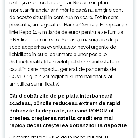
reale şi a sectorului bugetar. Riscurile în plan
monetar-financiar ar fi mărite dacă nu am ţine cont
de aceste situaţii în continuă mişcare. Tot în sens
preventiv, am agreat cu Banca Centrală Europeană o
linie Repo (4,5 miliarde de euro) pentru a se furniza
BNR lichiditate în euro. Această măsură are drept
scop acoperirea evenitualelor nevoi urgente de
lichiditate în euro, ca urmare a unor posibile
disfuncţionalităţi la nivelul pieţelor, manifestate în
cazul în care impactul generat de pandemia de
COVID-19 la nivel regional şi internaţional s-ar
amplifica semnificativ.”
Când dobânzile de pe piaţa interbancară
scădeau, băncile reduceau extrem de rapid
dobânzile la depozite, iar când ROBOR-ul
creştea, creşterea ratei la credit era mai
rapidă decât creşterea dobânzilor la depozite.
Conform datelor BNR, de la începutul anului