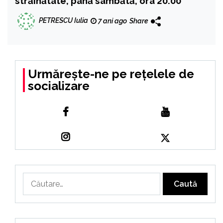
străinătate, până sâmbătă, ora 20.00
PETRESCU Iulia
7 ani ago
Share
Urmărește-ne pe rețelele de
socializare
Caută
după: