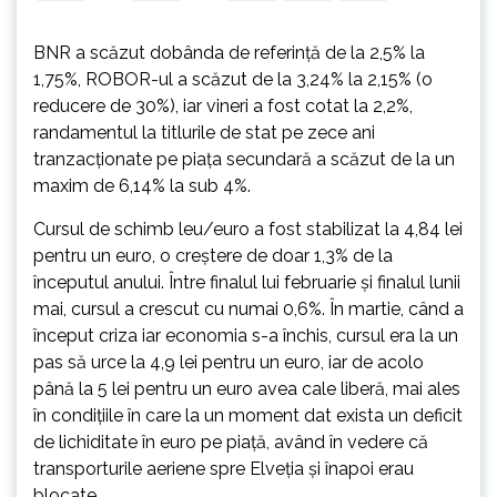
BNR a scăzut dobânda de referinţă de la 2,5% la
1,75%, ROBOR-ul a scăzut de la 3,24% la 2,15% (o
reducere de 30%), iar vineri a fost cotat la 2,2%,
randamentul la titlurile de stat pe zece ani
tranzacţionate pe piaţa secundară a scăzut de la un
maxim de 6,14% la sub 4%.
Cursul de schimb leu/euro a fost stabilizat la 4,84 lei
pentru un euro, o creştere de doar 1,3% de la
începutul anului. Între finalul lui februarie şi finalul lunii
mai, cursul a crescut cu numai 0,6%. În martie, când a
început criza iar economia s-a închis, cursul era la un
pas să urce la 4,9 lei pentru un euro, iar de acolo
până la 5 lei pentru un euro avea cale liberă, mai ales
în condiţiile în care la un moment dat exista un deficit
de lichiditate în euro pe piaţă, având în vedere că
transporturile aeriene spre Elveţia şi înapoi erau
blocate.