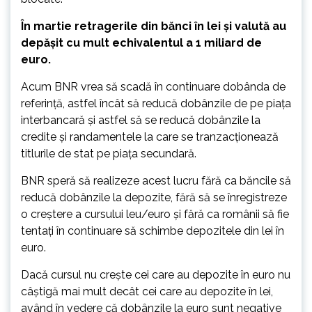
În martie retragerile din bănci în lei şi valută au
depăşit cu mult echivalentul a 1 miliard de
euro.
Acum BNR vrea să scadă în continuare dobânda de
referinţă, astfel încât să reducă dobânzile de pe piaţa
interbancară şi astfel să se reducă dobânzile la
credite şi randamentele la care se tranzacţionează
titlurile de stat pe piaţa secundară.
BNR speră să realizeze acest lucru fără ca băncile să
reducă dobânzile la depozite, fără să se înregistreze
o creştere a cursului leu/euro şi fără ca românii să fie
tentaţi în continuare să schimbe depozitele din lei în
euro.
Dacă cursul nu creşte cei care au depozite în euro nu
câştigă mai mult decât cei care au depozite în lei,
având în vedere că dobânzile la euro sunt negative