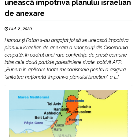
unească împotriva planului israelian
de anexare
J iul. 2 , 2020
Hamas şi Fatah s-au angajat joi să se unească împotriva
planului israelian de anexare a unor părţi din Cisiordania
ocupată, în cadrul unei rare conferinţe de presă comune
între cele două partide palestiniene rivale, potrivit AFP.
„Punem în aplicare toate mecanismele pentru a asigura
‘unitatea naţională’ împotriva planului israelian”, a […]