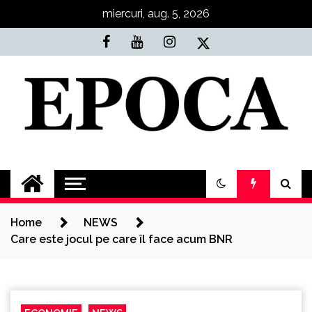
Skip
miercuri, aug. 5, 2026
to
content
Epoca
Cele mai noi știri online din România
Home
NEWS
Care este jocul pe care îl face acum BNR