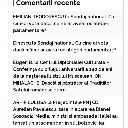
Comentarii recente
EMILIAN TEODORESCU
la
Sondaj național. Cu
cine ai vota dacă mâine ar avea loc alegeri
parlamentare?
Dinescu
la
Sondaj național. Cu cine ai vota
dacă mâine ar avea loc alegeri parlamentare?
Eugen B.
la
Centrul Diplomației Culturale –
Conferință cu prilejul aniversării a 140 de ani
de la nașterea ilustrului Muscelean ION
MIHALACHE, Dascăl și păstrător al Tradițiilor
Satului românesc etern
ARHIP LULUSA
la
Președintele PNȚCD,
Aurelian Pavelescu, sare în apărarea Dianei
Șoșoacă: ‘Media, miniștri și ambasada Italiei au
lansat un atac murdar, în stil bolșevic, iar