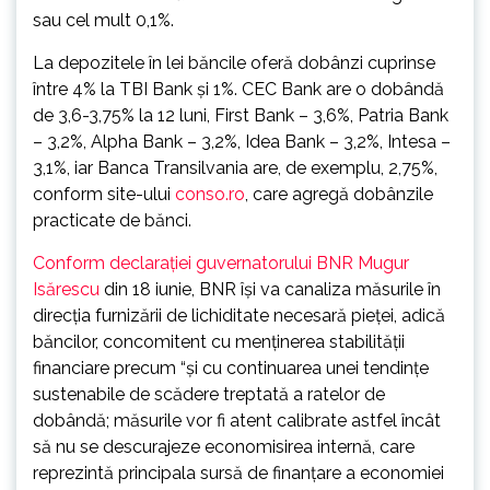
sau cel mult 0,1%.
La depozitele în lei băncile oferă dobânzi cuprinse
între 4% la TBI Bank şi 1%. CEC Bank are o dobândă
de 3,6-3,75% la 12 luni, First Bank – 3,6%, Patria Bank
– 3,2%, Alpha Bank – 3,2%, Idea Bank – 3,2%, Intesa –
3,1%, iar Banca Transilvania are, de exemplu, 2,75%,
conform site-ului
conso.ro
, care agregă dobânzile
practicate de bănci.
Conform declaraţiei guvernatorului BNR Mugur
Isărescu
din 18 iunie, BNR îşi va canaliza măsurile în
direcţia furnizării de lichiditate necesară pieţei, adică
băncilor, concomitent cu menţinerea stabilităţii
financiare precum “şi cu continuarea unei tendinţe
sustenabile de scădere treptată a ratelor de
dobândă; măsurile vor fi atent calibrate astfel încât
să nu se descurajeze economisirea internă, care
reprezintă principala sursă de finanţare a economiei