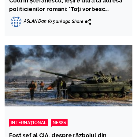
Codrin Ștefănescu, ieșire dură la adresa
politicienilor români: ‘Toți vorbesc
“bruxelleza” și toți sunt slugile străinilor!
ASLAN Dan
5 ani ago
Share
Toți!’
INTERNAȚIONAL
NEWS
Fost șef al CIA, despre războiul din