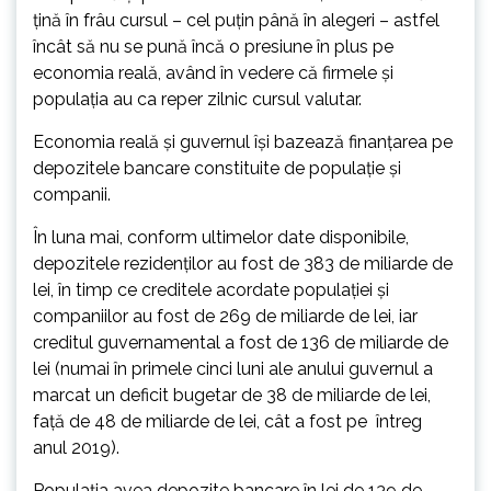
ţină în frâu cursul – cel puţin până în alegeri – astfel
încât să nu se pună încă o presiune în plus pe
economia reală, având în vedere că firmele şi
populaţia au ca reper zilnic cursul valutar.
Economia reală şi guvernul îşi bazează finanţarea pe
depozitele bancare constituite de populaţie şi
companii.
În luna mai, conform ultimelor date disponibile,
depozitele rezidenţilor au fost de 383 de miliarde de
lei, în timp ce creditele acordate populaţiei şi
companiilor au fost de 269 de miliarde de lei, iar
creditul guvernamental a fost de 136 de miliarde de
lei (numai în primele cinci luni ale anului guvernul a
marcat un deficit bugetar de 38 de miliarde de lei,
faţă de 48 de miliarde de lei, cât a fost pe întreg
anul 2019).
Populaţia avea depozite bancare în lei de 139 de