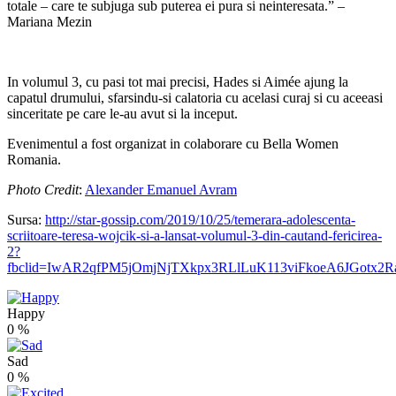
totale – care te subjuga sub puterea ei pura si neinteresata.” –
Mariana Mezin
In volumul 3, cu pasi tot mai precisi, Hades si Aimée ajung la
capatul drumului, sfarsindu-si calatoria cu acelasi curaj si cu aceeasi
sinceritate pe care le-au avut si la inceput.
Evenimentul a fost organizat in colaborare cu Bella Women
Romania.
Photo Credit
:
Alexander Emanuel Avram
Sursa:
http://star-gossip.com/2019/10/25/temerara-adolescenta-
scriitoare-teresa-wojcik-si-a-lansat-volumul-3-din-cautand-fericirea-
2?
fbclid=IwAR2qfPM5jOmjNjTXkpx3RLlLuK113viFkoeA6JGotx2R
Happy
0
%
Sad
0
%