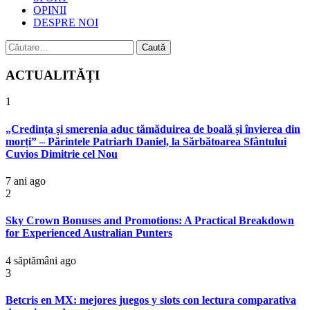
OPINII
DESPRE NOI
Caută
după:
ACTUALITĂȚI
1
„Credința și smerenia aduc tămăduirea de boală și învierea din
morți” – Părintele Patriarh Daniel, la Sărbătoarea Sfântului
Cuvios Dimitrie cel Nou
7 ani ago
2
Sky Crown Bonuses and Promotions: A Practical Breakdown
for Experienced Australian Punters
4 săptămâni ago
3
Betcris en MX: mejores juegos y slots con lectura comparativa