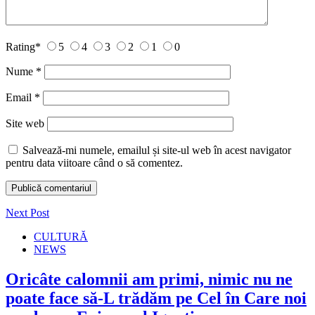
Rating
*
5
4
3
2
1
0
Nume
*
Email
*
Site web
Salvează-mi numele, emailul și site-ul web în acest navigator
pentru data viitoare când o să comentez.
Next Post
CULTURĂ
NEWS
Oricâte calomnii am primi, nimic nu ne
poate face să-L trădăm pe Cel în Care noi