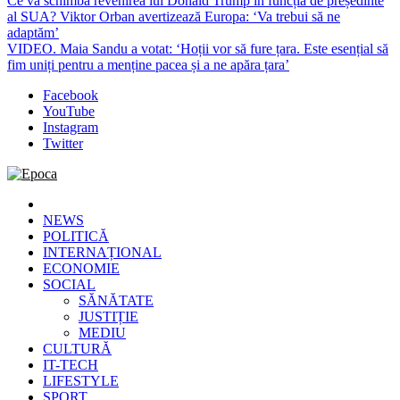
Ce va schimba revenirea lui Donald Trump în funcția de președinte
al SUA? Viktor Orban avertizează Europa: ‘Va trebui să ne
adaptăm’
VIDEO. Maia Sandu a votat: ‘Hoții vor să fure țara. Este esențial să
fim uniți pentru a menține pacea și a ne apăra țara’
Facebook
YouTube
Instagram
Twitter
Epoca
Cele mai noi știri online din România
NEWS
POLITICĂ
INTERNAȚIONAL
ECONOMIE
SOCIAL
SĂNĂTATE
JUSTIȚIE
MEDIU
CULTURĂ
IT-TECH
LIFESTYLE
SPORT