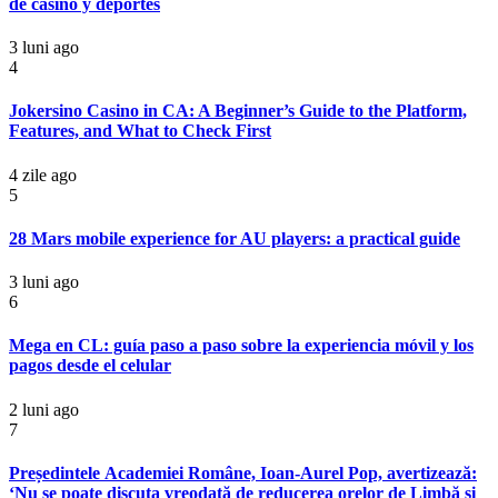
de casino y deportes
3 luni ago
4
Jokersino Casino in CA: A Beginner’s Guide to the Platform,
Features, and What to Check First
4 zile ago
5
28 Mars mobile experience for AU players: a practical guide
3 luni ago
6
Mega en CL: guía paso a paso sobre la experiencia móvil y los
pagos desde el celular
2 luni ago
7
Președintele Academiei Române, Ioan-Aurel Pop, avertizează:
‘Nu se poate discuta vreodată de reducerea orelor de Limbă și