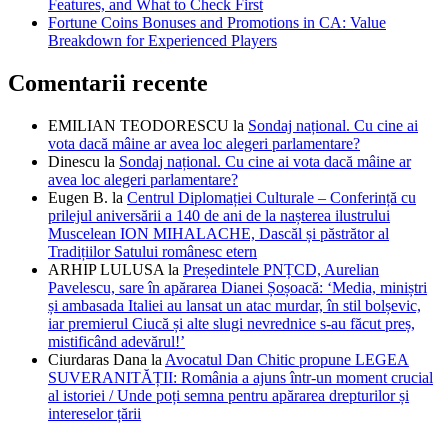
Features, and What to Check First
Fortune Coins Bonuses and Promotions in CA: Value
Breakdown for Experienced Players
Comentarii recente
EMILIAN TEODORESCU
la
Sondaj național. Cu cine ai
vota dacă mâine ar avea loc alegeri parlamentare?
Dinescu
la
Sondaj național. Cu cine ai vota dacă mâine ar
avea loc alegeri parlamentare?
Eugen B.
la
Centrul Diplomației Culturale – Conferință cu
prilejul aniversării a 140 de ani de la nașterea ilustrului
Muscelean ION MIHALACHE, Dascăl și păstrător al
Tradițiilor Satului românesc etern
ARHIP LULUSA
la
Președintele PNȚCD, Aurelian
Pavelescu, sare în apărarea Dianei Șoșoacă: ‘Media, miniștri
și ambasada Italiei au lansat un atac murdar, în stil bolșevic,
iar premierul Ciucă și alte slugi nevrednice s-au făcut preș,
mistificând adevărul!’
Ciurdaras Dana
la
Avocatul Dan Chitic propune LEGEA
SUVERANITĂȚII: România a ajuns într-un moment crucial
al istoriei / Unde poți semna pentru apărarea drepturilor și
intereselor țării