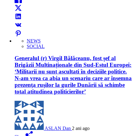
NEWS
SOCIAL
Generalul (r) Virgil Bălăceanu, fost șef al
Brigăzii Multinaționale din Sud-Estul Europei:
‘Militarii nu sunt ascultati în deciziile politice.
N-am vrea ca abia un scenariu care ar însemna
prezenţa ruşilor la gurile Dunării să schimbe
total atitudinea politicierilor’
ASLAN Dan
2 ani ago