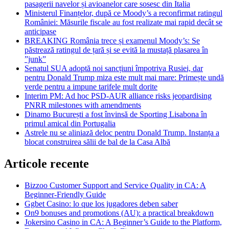
pasagerii navelor și avioanelor care sosesc din Italia
Ministerul Finanțelor, după ce Moody’s a reconfirmat ratingul
României: Măsurile fiscale au fost realizate mai rapid decât se
anticipase
BREAKING România trece și examenul Moody’s: Se
păstrează ratingul de țară și se evită la mustață plasarea în
”junk”
Senatul SUA adoptă noi sancțiuni împotriva Rusiei, dar
pentru Donald Trump miza este mult mai mare: Primește undă
verde pentru a impune tarifele mult dorite
Interim PM: Ad hoc PSD-AUR alliance risks jeopardising
PNRR milestones with amendments
Dinamo București a fost învinsă de Sporting Lisabona în
primul amical din Portugalia
Astrele nu se aliniază deloc pentru Donald Trump. Instanța a
blocat construirea sălii de bal de la Casa Albă
Articole recente
Bizzoo Customer Support and Service Quality in CA: A
Beginner-Friendly Guide
Ggbet Casino: lo que los jugadores deben saber
On9 bonuses and promotions (AU): a practical breakdown
Jokersino Casino in CA: A Beginner’s Guide to the Platform,