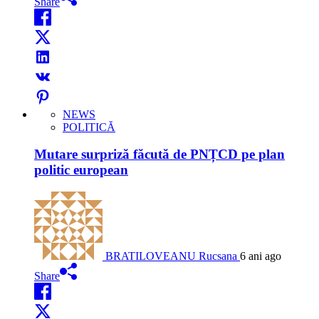
Share
NEWS
POLITICĂ
Mutare surpriză făcută de PNȚCD pe plan
politic european
BRATILOVEANU Rucsana
6 ani ago
Share