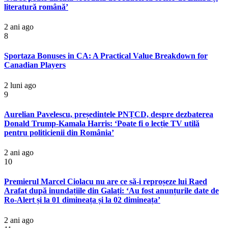
literatură română’
2 ani ago
8
Sportaza Bonuses in CA: A Practical Value Breakdown for
Canadian Players
2 luni ago
9
Aurelian Pavelescu, președintele PNȚCD, despre dezbaterea
Donald Trump-Kamala Harris: ‘Poate fi o lecție TV utilă
pentru politicienii din România’
2 ani ago
10
Premierul Marcel Ciolacu nu are ce să-i reproșeze lui Raed
Arafat după inundațiile din Galați: ‘Au fost anunțurile date de
Ro-Alert și la 01 dimineața și la 02 dimineața’
2 ani ago