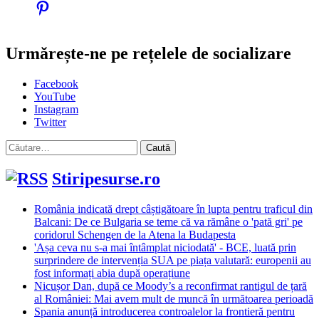
Urmărește-ne pe rețelele de socializare
Facebook
YouTube
Instagram
Twitter
Caută
după:
Stiripesurse.ro
România indicată drept câștigătoare în lupta pentru traficul din
Balcani: De ce Bulgaria se teme că va rămâne o 'pată gri' pe
coridorul Schengen de la Atena la Budapesta
'Așa ceva nu s-a mai întâmplat niciodată' - BCE, luată prin
surprindere de intervenția SUA pe piața valutară: europenii au
fost informați abia după operațiune
Nicușor Dan, după ce Moody’s a reconfirmat rantigul de țară
al României: Mai avem mult de muncă în următoarea perioadă
Spania anunță introducerea controalelor la frontieră pentru