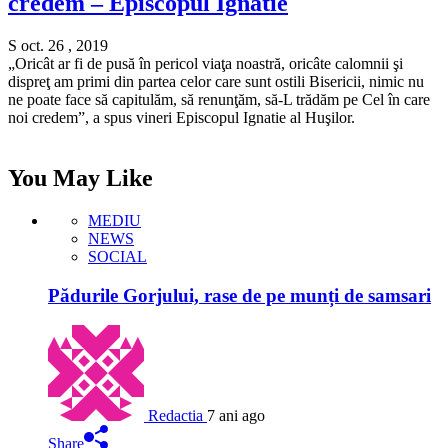
credem – Episcopul Ignatie
S oct. 26 , 2019
„Oricât ar fi de pusă în pericol viaţa noastră, oricâte calomnii şi
dispreţ am primi din partea celor care sunt ostili Bisericii, nimic nu
ne poate face să capitulăm, să renunţăm, să-L trădăm pe Cel în care
noi credem”, a spus vineri Episcopul Ignatie al Huşilor.
You May Like
MEDIU
NEWS
SOCIAL
Pădurile Gorjului, rase de pe munți de samsari
Redactia
7 ani ago
Share