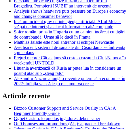
Persoane intoxicate cu gaze într-un canal tehnic din
Bragadiru. Pompierii ISUBIF au intervenit de urgență
Analysis shows heatwave puts pressure on Europe's economy
and changes consumer behavior
Încă un incident grav cu inteligența artificială: AI-ul Meta a
scăpat pe internet și a atacat informatic o altă companie
Șofer român, prins în Ungaria cu un camion încărcat cu țigări
de contrabandă: Urma să le ducă în Franța
Matthias Jaissle este noul antrenor al echipei Newcastle
Avertisment: sistemul de sănătate din Cisiordania se îndreaptă
spre colaps
Preţuri record: Cât a ajuns să coste o cazare la Cluj-Napoca în
weekendul UNTOLD
Lituania avertizează că Rusia ar putea lua în considerare un
posibil atac sub „steag fals”
Alexandru Nazare anunță o revenire puternică a economiei în
2027: Inflația va scădea, consumul va crește
Articole recente
Bizzoo Customer Support and Service Quality in CA: A
Beginner-Friendly Guide
Ggbet Casino: lo que los jugadores deben saber
On9 bonuses and promotions (AU): a practical breakdown
Jokersino Casino in CA: A Beginner’s Guide to the Platform,