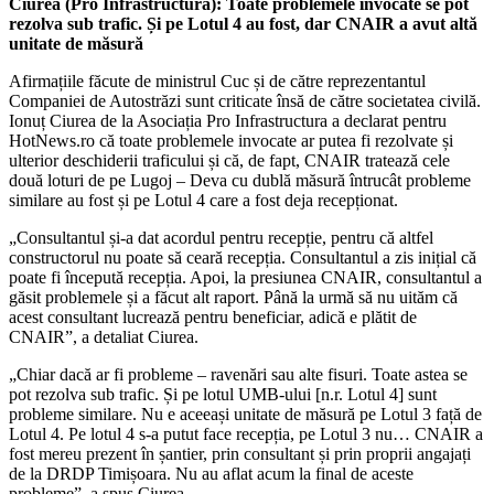
Ciurea (Pro Infrastructura): Toate problemele invocate se pot
rezolva sub trafic. Și pe Lotul 4 au fost, dar CNAIR a avut altă
unitate de măsură
Afirmațiile făcute de ministrul Cuc și de către reprezentantul
Companiei de Autostrăzi sunt criticate însă de către societatea civilă.
Ionuț Ciurea de la Asociația Pro Infrastructura a declarat pentru
HotNews.ro că toate problemele invocate ar putea fi rezolvate și
ulterior deschiderii traficului și că, de fapt, CNAIR tratează cele
două loturi de pe Lugoj – Deva cu dublă măsură întrucât probleme
similare au fost și pe Lotul 4 care a fost deja recepționat.
„Consultantul și-a dat acordul pentru recepție, pentru că altfel
constructorul nu poate să ceară recepția. Consultantul a zis inițial că
poate fi începută recepția. Apoi, la presiunea CNAIR, consultantul a
găsit problemele și a făcut alt raport. Până la urmă să nu uităm că
acest consultant lucrează pentru beneficiar, adică e plătit de
CNAIR”, a detaliat Ciurea.
„Chiar dacă ar fi probleme – ravenări sau alte fisuri. Toate astea se
pot rezolva sub trafic. Și pe lotul UMB-ului [n.r. Lotul 4] sunt
probleme similare. Nu e aceeași unitate de măsură pe Lotul 3 față de
Lotul 4. Pe lotul 4 s-a putut face recepția, pe Lotul 3 nu… CNAIR a
fost mereu prezent în șantier, prin consultant și prin proprii angajați
de la DRDP Timișoara. Nu au aflat acum la final de aceste
probleme”, a spus Ciurea.