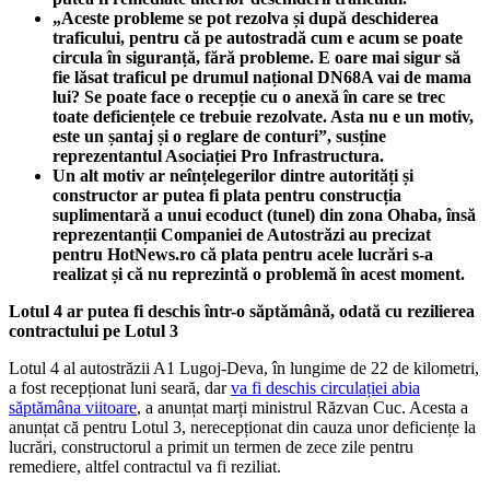
„Aceste probleme se pot rezolva și după deschiderea
traficului, pentru că pe autostradă cum e acum se poate
circula în siguranță, fără probleme. E oare mai sigur să
fie lăsat traficul pe drumul național DN68A vai de mama
lui? Se poate face o recepție cu o anexă în care se trec
toate deficiențele ce trebuie rezolvate. Asta nu e un motiv,
este un șantaj și o reglare de conturi”, susține
reprezentantul Asociației Pro Infrastructura.
Un alt motiv ar neînțelegerilor dintre autorități și
constructor ar putea fi plata pentru construcția
suplimentară a unui ecoduct (tunel) din zona Ohaba, însă
reprezentanții Companiei de Autostrăzi au precizat
pentru HotNews.ro că plata pentru acele lucrări s-a
realizat și că nu reprezintă o problemă în acest moment.
Lotul 4 ar putea fi deschis într-o săptămână, odată cu rezilierea
contractului pe Lotul 3
Lotul 4 al autostrăzii A1 Lugoj-Deva, în lungime de 22 de kilometri,
a fost recepționat luni seară, dar
va fi deschis circulației abia
săptămâna viitoare
, a anunțat marți ministrul Răzvan Cuc. Acesta a
anunțat că pentru Lotul 3, nerecepționat din cauza unor deficiențe la
lucrări, constructorul a primit un termen de zece zile pentru
remediere, altfel contractul va fi reziliat.