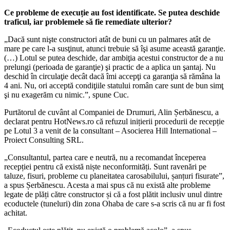
Ce probleme de execuție au fost identificate. Se putea deschide
traficul, iar problemele să fie remediate ulterior?
„Dacă sunt nişte constructori atât de buni cu un palmares atât de
mare pe care l-a susţinut, atunci trebuie să îşi asume această garanţie.
(…) Lotul se putea deschide, dar ambiţia acestui constructor de a nu
prelungi (perioada de garanţie) şi practic de a aplica un şantaj. Nu
deschid în circulaţie decât dacă îmi accepţi ca garanţia să rămâna la
4 ani. Nu, ori acceptă condiţiile statului român care sunt de bun simţ
şi nu exagerăm cu nimic.”, spune Cuc.
Purtătorul de cuvânt al Companiei de Drumuri, Alin Șerbănescu, a
declarat pentru HotNews.ro că refuzul inițierii procedurii de recepție
pe Lotul 3 a venit de la consultant – Asocierea Hill International –
Proiect Consulting SRL.
„Consultantul, partea care e neutră, nu a recomandat începerea
recepției pentru că există niște neconformități. Sunt ravenări pe
taluze, fisuri, probleme cu planeitatea carosabilului, șanțuri fisurate”,
a spus Șerbănescu. Acesta a mai spus că nu există alte probleme
legate de plăți către constructor și că a fost plătit inclusiv unul dintre
ecoductele (tuneluri) din zona Ohaba de care s-a scris că nu ar fi fost
achitat.