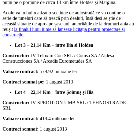
puțin pe o porțiune de circa 13 km între Holdea și Margina.
Acolo va trebui realizat o secțiune de autostradă ce va conține o
serie de tuneluri care să treacă prin dealuri, însă deși se știe de
această situație de aproape șase ani, autoritățile de la drumuri abia au
reușit
la finalul lunii iunie să lanseze licitația pentru proiectare și
construcție.
Lot 3 – 21,14 Km – intre Ilia si Holdea
Constructor:
JV Teloxim Con SRL / Comsa SA / Aldesa
Construcciones SA / Arcadis Eurometudes SA
Valoare contract:
579.92 milioane lei
Contract semnat pe:
1 august 2013
Lot 4 – 22,14 Km – între Șoimuș și Ilia
Constructor:
JV SPEDITION UMB SRL / TEHNOSTRADE
SRL
Valoare contract:
419.4 milioane lei
Contract semnat:
1 august 2013