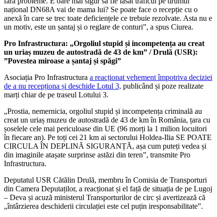
fără probleme. E oare mai sigur să fie lăsat traficul pe drumul
național DN68A vai de mama lui? Se poate face o recepție cu o
anexă în care se trec toate deficiențele ce trebuie rezolvate. Asta nu e
un motiv, este un șantaj și o reglare de conturi”, a spus Ciurea.
Pro Infrastructura: „Orgoliul stupid și incompetența au creat
un uriaș muzeu de autostradă de 43 de km” / Drulă (USR):
”Povestea miroase a șantaj și spăgi”
Asociația Pro Infrastructura
a reacționat vehement împotriva deciziei
de a nu recepționa și deschide Lotul 3,
publicând și poze realizate
marți chiar de pe traseul Lotului 3.
„Prostia, nemernicia, orgoliul stupid și incompetența criminală au
creat un uriaș muzeu de autostradă de 43 de km în România, țara cu
șoselele cele mai periculoase din UE (96 morți la 1 milion locuitori
în fiecare an). Pe toți cei 21 km ai sectorului Holdea-Ilia SE POATE
CIRCULA ÎN DEPLINĂ SIGURANȚĂ, așa cum puteți vedea și
din imaginile atașate surprinse astăzi din teren”, transmite Pro
Infrastructura.
Deputatul USR Cătălin Drulă, membru în Comisia de Transporturi
din Camera Deputaților, a reacționat și el față de situația de pe Lugoj
– Deva și acuză ministerul Transporturilor de circ și avertizează că
„întârzierea deschiderii circulației este cel puțin iresponsabilitate”.