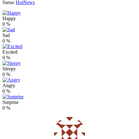
Sursa:
HotNews
Happy
0
%
Sad
0
%
Excited
0
%
Sleepy
0
%
Angry
0
%
Surprise
0
%