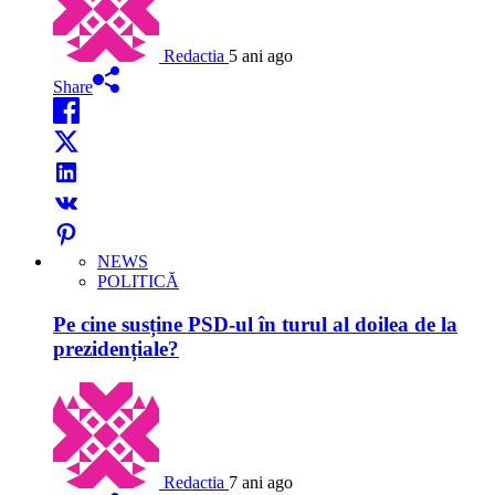
Redactia
5 ani ago
Share
NEWS
POLITICĂ
Pe cine susține PSD-ul în turul al doilea de la
prezidențiale?
Redactia
7 ani ago