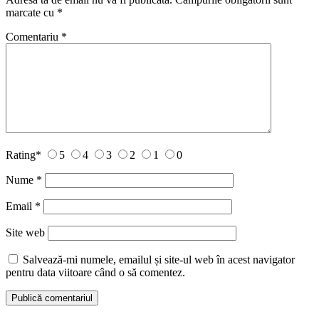
marcate cu
*
Comentariu
*
Rating
*
5
4
3
2
1
0
Nume
*
Email
*
Site web
Salvează-mi numele, emailul și site-ul web în acest navigator
pentru data viitoare când o să comentez.