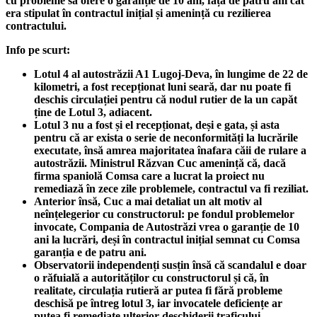
cu probleme să ofere o garanție de 10 ani, față de patru ani cât
era stipulat în contractul inițial și amenință cu rezilierea
contractului.
Info pe scurt:
Lotul 4 al autostrăzii A1 Lugoj-Deva, în lungime de 22 de
kilometri, a fost recepționat luni seară, dar nu poate fi
deschis circulației pentru că nodul rutier de la un capăt
ține de Lotul 3, adiacent.
Lotul 3 nu a fost și el recepționat, deși e gata, și asta
pentru că ar exista o serie de neconformități la lucrările
executate, însă amrea majoritatea înafara căii de rulare a
autostrăzii. Ministrul Răzvan Cuc amenință că, dacă
firma spaniolă Comsa care a lucrat la proiect nu
remediază în zece zile problemele, contractul va fi reziliat.
Anterior însă, Cuc a mai detaliat un alt motiv al
neînțelegerior cu constructorul: pe fondul problemelor
invocate, Compania de Autostrăzi vrea o garanție de 10
ani la lucrări, deși în contractul inițial semnat cu Comsa
garanția e de patru ani.
Observatorii independenți susțin însă că scandalul e doar
o răfuială a autorităților cu constructorul și că, în
realitate, circulația rutieră ar putea fi fără probleme
deschisă pe întreg lotul 3, iar invocatele deficiențe ar
putea fi remediate ulterior deschiderii traficului.