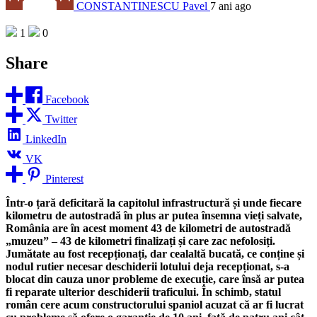
CONSTANTINESCU Pavel
7 ani ago
1
0
Share
Facebook
Twitter
LinkedIn
VK
Pinterest
Într-o țară deficitară la capitolul infrastructură și unde fiecare
kilometru de autostradă în plus ar putea însemna vieți salvate,
România are în acest moment 43 de kilometri de autostradă
„muzeu” – 43 de kilometri finalizați și care zac nefolosiți.
Jumătate au fost recepționați, dar cealaltă bucată, ce conține și
nodul rutier necesar deschiderii lotului deja recepționat, s-a
blocat din cauza unor probleme de execuție, care însă ar putea
fi reparate ulterior deschiderii traficului. În schimb, statul
român cere acum constructorului spaniol acuzat că ar fi lucrat