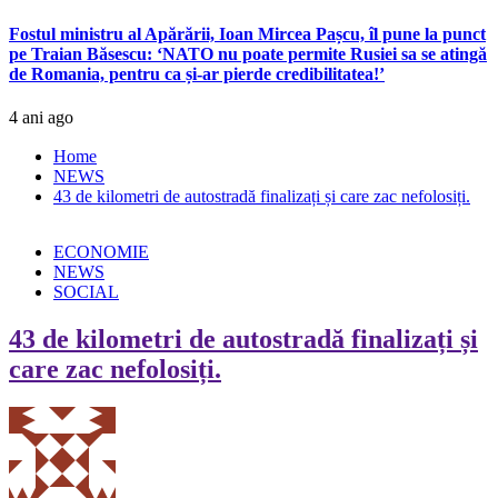
Fostul ministru al Apărării, Ioan Mircea Pașcu, îl pune la punct
pe Traian Băsescu: ‘NATO nu poate permite Rusiei sa se atingă
de Romania, pentru ca și-ar pierde credibilitatea!’
4 ani ago
Home
NEWS
43 de kilometri de autostradă finalizați și care zac nefolosiți.
ECONOMIE
NEWS
SOCIAL
43 de kilometri de autostradă finalizați și
care zac nefolosiți.