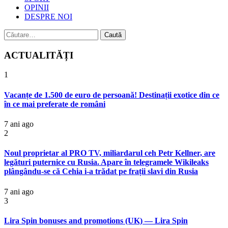
OPINII
DESPRE NOI
Caută
după:
ACTUALITĂȚI
1
Vacanțe de 1.500 de euro de persoană! Destinații exotice din ce
în ce mai preferate de români
7 ani ago
2
Noul proprietar al PRO TV, miliardarul ceh Petr Kellner, are
legături puternice cu Rusia. Apare în telegramele Wikileaks
plângându-se că Cehia i-a trădat pe frații slavi din Rusia
7 ani ago
3
Lira Spin bonuses and promotions (UK) — Lira Spin