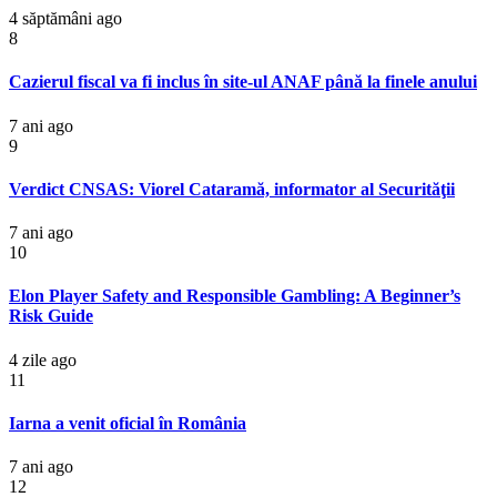
4 săptămâni ago
8
Cazierul fiscal va fi inclus în site-ul ANAF până la finele anului
7 ani ago
9
Verdict CNSAS: Viorel Cataramă, informator al Securităţii
7 ani ago
10
Elon Player Safety and Responsible Gambling: A Beginner’s
Risk Guide
4 zile ago
11
Iarna a venit oficial în România
7 ani ago
12