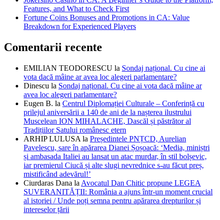
Features, and What to Check First
Fortune Coins Bonuses and Promotions in CA: Value
Breakdown for Experienced Players
Comentarii recente
EMILIAN TEODORESCU
la
Sondaj național. Cu cine ai
vota dacă mâine ar avea loc alegeri parlamentare?
Dinescu
la
Sondaj național. Cu cine ai vota dacă mâine ar
avea loc alegeri parlamentare?
Eugen B.
la
Centrul Diplomației Culturale – Conferință cu
prilejul aniversării a 140 de ani de la nașterea ilustrului
Muscelean ION MIHALACHE, Dascăl și păstrător al
Tradițiilor Satului românesc etern
ARHIP LULUSA
la
Președintele PNȚCD, Aurelian
Pavelescu, sare în apărarea Dianei Șoșoacă: ‘Media, miniștri
și ambasada Italiei au lansat un atac murdar, în stil bolșevic,
iar premierul Ciucă și alte slugi nevrednice s-au făcut preș,
mistificând adevărul!’
Ciurdaras Dana
la
Avocatul Dan Chitic propune LEGEA
SUVERANITĂȚII: România a ajuns într-un moment crucial
al istoriei / Unde poți semna pentru apărarea drepturilor și
intereselor țării