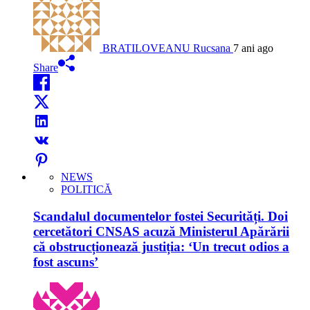
BRATILOVEANU Rucsana
7 ani ago
Share
NEWS
POLITICĂ
Scandalul documentelor fostei Securități. Doi
cercetători CNSAS acuză Ministerul Apărării
că obstrucționează justiția: ‘Un trecut odios a
fost ascuns’