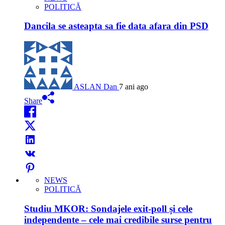
POLITICĂ
Dancila se asteapta sa fie data afara din PSD
ASLAN Dan
7 ani ago
Share
NEWS
POLITICĂ
Studiu MKOR: Sondajele exit-poll și cele
independente – cele mai credibile surse pentru