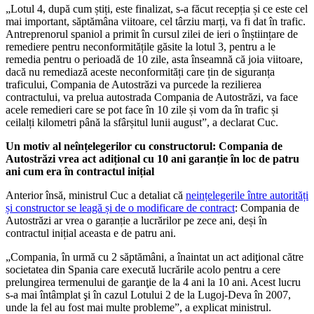
„Lotul 4, după cum știți, este finalizat, s-a făcut recepția și ce este cel
mai important, săptămâna viitoare, cel târziu marți, va fi dat în trafic.
Antreprenorul spaniol a primit în cursul zilei de ieri o înștiințare de
remediere pentru neconformitățile găsite la lotul 3, pentru a le
remedia pentru o perioadă de 10 zile, asta înseamnă că joia viitoare,
dacă nu remediază aceste neconformități care țin de siguranța
traficului, Compania de Autostrăzi va purcede la rezilierea
contractului, va prelua autostrada Compania de Autostrăzi, va face
acele remedieri care se pot face în 10 zile și vom da în trafic și
ceilalți kilometri până la sfârșitul lunii august”, a declarat Cuc.
Un motiv al neînțelegerilor cu constructorul: Compania de
Autostrăzi vrea act adițional cu 10 ani garanție în loc de patru
ani cum era în contractul inițial
Anterior însă, ministrul Cuc a detaliat că
neințelegerile între autorități
și constructor se leagă și de o modificare de contract
: Compania de
Autostrăzi ar vrea o garanție a lucrărilor pe zece ani, deși în
contractul inițial aceasta e de patru ani.
„Compania, în urmă cu 2 săptămâni, a înaintat un act adiţional către
societatea din Spania care execută lucrările acolo pentru a cere
prelungirea termenului de garanţie de la 4 ani la 10 ani. Acest lucru
s-a mai întâmplat şi în cazul Lotului 2 de la Lugoj-Deva în 2007,
unde la fel au fost mai multe probleme”, a explicat ministrul.