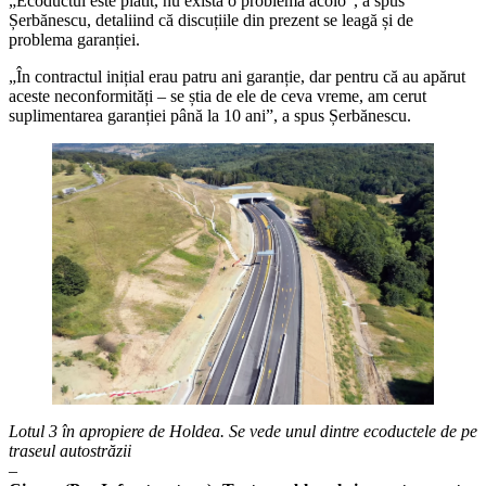
„Ecoductul este plătit, nu există o problemă acolo”, a spus
Șerbănescu, detaliind că discuțiile din prezent se leagă și de
problema garanției.
„În contractul inițial erau patru ani garanție, dar pentru că au apărut
aceste neconformități – se știa de ele de ceva vreme, am cerut
suplimentarea garanției până la 10 ani”, a spus Șerbănescu.
Lotul 3 în apropiere de Holdea. Se vede unul dintre ecoductele de pe
traseul autostrăzii
–