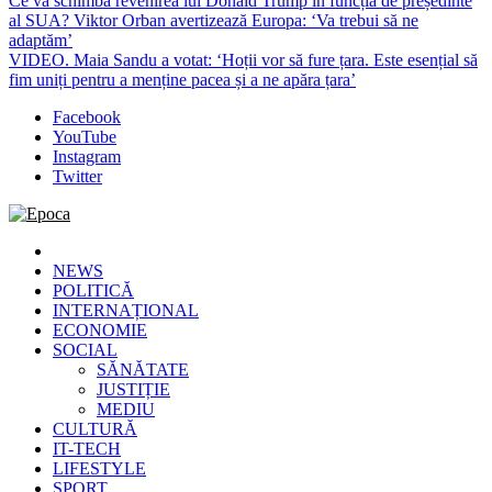
Ce va schimba revenirea lui Donald Trump în funcția de președinte
al SUA? Viktor Orban avertizează Europa: ‘Va trebui să ne
adaptăm’
VIDEO. Maia Sandu a votat: ‘Hoții vor să fure țara. Este esențial să
fim uniți pentru a menține pacea și a ne apăra țara’
Facebook
YouTube
Instagram
Twitter
Epoca
Cele mai noi știri online din România
NEWS
POLITICĂ
INTERNAȚIONAL
ECONOMIE
SOCIAL
SĂNĂTATE
JUSTIȚIE
MEDIU
CULTURĂ
IT-TECH
LIFESTYLE
SPORT