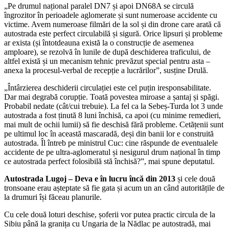
„Pe drumul național paralel DN7 și apoi DN68A se circulă
îngrozitor în perioadele aglomerate și sunt numeroase accidente cu
victime. Avem numeroase filmări de la sol și din drone care arată că
autostrada este perfect circulabilă și sigură. Orice lipsuri și probleme
ar exista (și întotdeauna există la o construcție de asemenea
amploare), se rezolvă în lunile de după deschiderea traficului, de
altfel există și un mecanism tehnic prevăzut special pentru asta –
anexa la procesul-verbal de recepție a lucrărilor”, susține Drulă.
„Întârzierea deschiderii circulației este cel puțin iresponsabilitate.
Dar mai degrabă corupție. Toată povestea miroase a șantaj și spăgi.
Probabil nedate (cât/cui trebuie). La fel ca la Sebeș-Turda lot 3 unde
autostrada a fost ținută 8 luni închisă, ca apoi (cu minime remedieri,
mai mult de ochii lumii) să fie deschisă fără probleme. Cetățenii sunt
pe ultimul loc în această mascaradă, deși din banii lor e construită
autostrada. Îl întreb pe ministrul Cuc: cine răspunde de eventualele
accidente de pe ultra-aglomeratul și nesigurul drum național în timp
ce autostrada perfect folosibilă stă închisă?”, mai spune deputatul.
Autostrada Lugoj – Deva e în lucru încă din 2013
și cele două
tronsoane erau așteptate să fie gata și acum un an când autoritățile de
la drumuri își făceau planurile.
Cu cele două loturi deschise, șoferii vor putea practic circula de la
Sibiu până la granița cu Ungaria de la Nădlac pe autostradă, mai